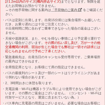
計1.2m以内のサイズ(機内持込サイズ)
までとなります。制限を超
えたお荷物はお預かりできません。
→その他手荷物に関する案内は
「手荷物のご案内」
をご確認くだ
さい。
バスは定刻に出発します。出発15分前には集合場所へお越しいた
だき、お乗り遅れには十分ご注意ください。
※出発時間に間に合わずご乗車できなかった場合の返金はござい
ません。
天候や道路状況、また、やむを得ない事情により予定通り運行で
きない場合がございます。
その際の払い戻し及び、万が一その他
交通機関の利用、宿泊が生じた場合でも弊社は一切その請求には
応じられませんので予めご了承ください。
緊急連絡先は、出発当日のキャンセル受付専用です。ご乗車場所
の案内はできかねます。
全席指定席となり、お客様にて席の指定はできません。
バスの最後列のシート及び一部のシートはリクライニングがあま
り倒れない場合があります。
2、3時間おきに休憩を取ります。
充電設備・Wi-Fiは機器トラブル等により使用できない場合がござ
います。その際のご返金はございません。（コンセント・Wi-Fiは
付加サービスとなり、運賃に含まれていない為。）
バス車内に充電器の用意はございません。必要な場合はお客様に