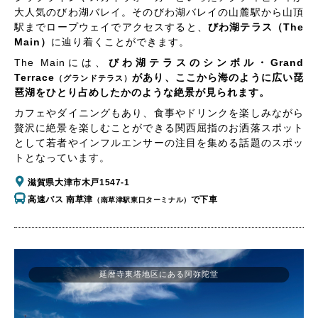
大人気のびわ湖バレイ。そのびわ湖バレイの山麓駅から山頂
駅までロープウェイでアクセスすると、
びわ湖テラス（The
Main）
に辿り着くことができます。
The Mainには、
びわ湖テラスのシンボル・Grand
Terrace
があり、ここから海のように広い琵
（グランドテラス）
琶湖をひとり占めしたかのような絶景が見られます。
カフェやダイニングもあり、食事やドリンクを楽しみながら
贅沢に絶景を楽しむことができる関西屈指のお洒落スポット
として若者やインフルエンサーの注目を集める話題のスポッ
トとなっています。
滋賀県大津市木戸1547-1
高速バス 南草津
で下車
（南草津駅東口ターミナル）
延暦寺東塔地区にある阿弥陀堂