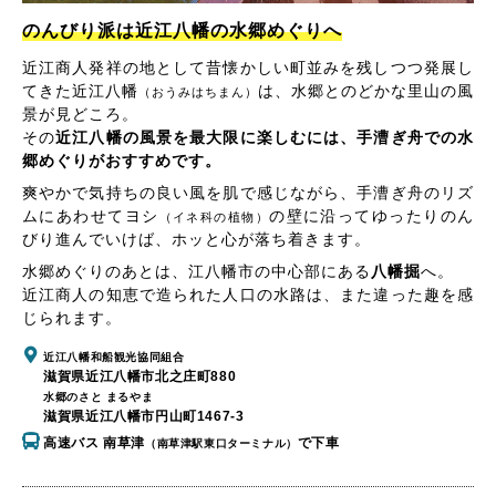
のんびり派は近江八幡の水郷めぐりへ
近江商人発祥の地として昔懐かしい町並みを残しつつ発展し
てきた近江八幡
は、水郷とのどかな里山の風
（おうみはちまん）
景が見どころ。
その
近江八幡の風景を最大限に楽しむには、手漕ぎ舟での水
郷めぐりがおすすめです。
爽やかで気持ちの良い風を肌で感じながら、手漕ぎ舟のリズ
ムにあわせてヨシ
の壁に沿ってゆったりのん
（イネ科の植物）
びり進んでいけば、ホッと心が落ち着きます。
水郷めぐりのあとは、江八幡市の中心部にある
八幡掘
へ。
近江商人の知恵で造られた人口の水路は、また違った趣を感
じられます。
近江八幡和船観光協同組合
滋賀県近江八幡市北之庄町880
水郷のさと まるやま
滋賀県近江八幡市円山町1467-3
高速バス 南草津
で下車
（南草津駅東口ターミナル）