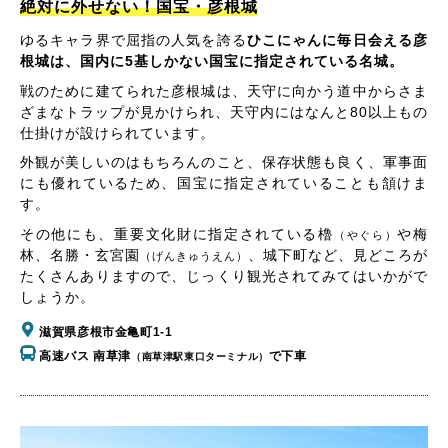
絶対に外せない！国宝・彦根城
ゆるキャラ界で屈指の人気を誇る
ひこにゃんに毎日会える彦
根城は、国内に5基しかない国宝に指定されている名城。
戦のために建てられた彦根城は、天守に向かう道中からさま
ざまなトラップが見かけられ、天守内にはなんと80以上もの
仕掛けが設けられています。
外観が美しいのはもちろんのこと、保存状態も良く、軍事面
にも優れているため、国宝に指定されていることも頷けま
す。
その他にも、重要文化財に指定されている櫓
や梅
（やぐら）
林、名勝・玄宮園
、城下町など、見どころが
（げんきゅうえん）
たくさんありますので、じっくり観光されてみてはいかがで
しょうか。
滋賀県彦根市金亀町1-1
高速バス 南草津
で下車
（南草津駅東口ターミナル）