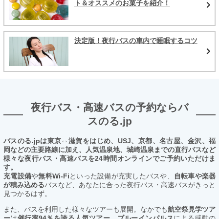
ト＆オススメのお菓子を紹介！
決定版！夜行バスの車内で睡眠するコツ
夜行バス・高速バスの予約ならバ
スのる.jp
バスのる.jpは東京⇔滋賀をはじめ、USJ、京都、名古屋、金沢、福
岡などの主要路線に加え、人気温泉地、城崎温泉までの直行バスなど
様々な夜行バス・高速バスを24時間オンラインでご予約いただけま
す。
充電設備
や
無料Wi-Fi
といった設備が充実したバスや、
自転車や楽器
が積み込める
バスなど、あなたに合った夜行バス・高速バスがきっと
見つかるはず。
また、バスを利用した様々なツアーも展開。なかでも
航空祭見学ツア
ー
は
催行率94％を誇る人気ツアー。ブルーインパルス
による感動の