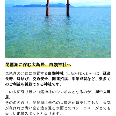
琵琶湖に佇む大鳥居、白鬚神社へ
琵琶湖の北西に位置する
白鬚神社
は、延命
（しらひげじんじゃ）
長寿、縁結び、交通安全、開運招福、学業成就など、数多く
のご利益を祈願できる神社です。
この大変有り難い白鬚神社のシンボルとなるのが、
湖中大鳥
居。
その名の通り、琵琶湖に朱色の大鳥居が鎮座しており、天気
が良ければ青い空と透き通る水面とのコントラストがとても
美しい絶景スポットとなります。