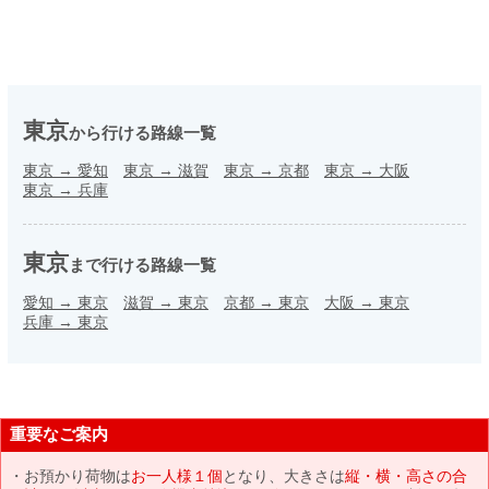
東京
から行ける路線一覧
東京
→
愛知
東京
→
滋賀
東京
→
京都
東京
→
大阪
東京
→
兵庫
東京
まで行ける路線一覧
愛知
→
東京
滋賀
→
東京
京都
→
東京
大阪
→
東京
兵庫
→
東京
重要なご案内
お預かり荷物は
お一人様１個
となり、大きさは
縦・横・高さの合