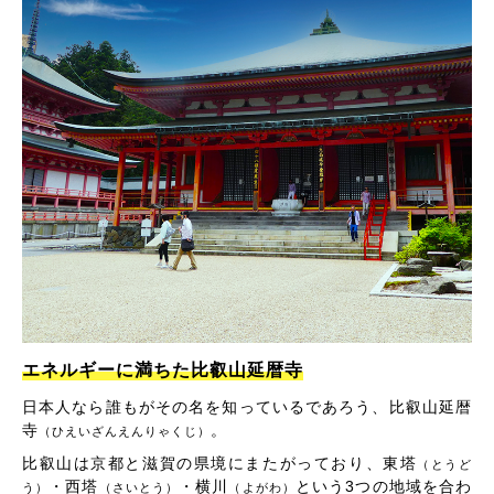
エネルギーに満ちた比叡山延暦寺
日本人なら誰もがその名を知っているであろう、比叡山延暦
寺
。
（ひえいざんえんりゃくじ）
比叡山は京都と滋賀の県境にまたがっており、東塔
（とうど
・西塔
・横川
という3つの地域を合わ
う）
（さいとう）
（よがわ）