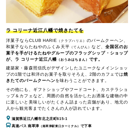
ラ コリーナ近江八幡で焼きたてを
洋菓子ならCLUB HARIE
のバームクーヘン、
（クラブハリエ）
和菓子ならたねやのふくみ天平
など、
全国区のお
（てんびん）
菓子を手がけるたねやグループのフラッグシップ・ショップ
が、ラ コリーナ近江八幡
です。
（おうみはちまん）
建築家・藤森照信氏がデザインしたユニークなメインショッ
プの1階では和洋のお菓子を取りそろえ、2階のカフェでは
焼
きたてのバームクーヘン
を味わうことができます。
その他にも、ギフトショップやフードコート、カステラショ
ップ＆カフェなど、周囲の自然を活かしたお洒落な建物の中
に楽しいと美味しいがたくさん詰まった店舗があり、地元の
人から観光客までたくさんの人が訪れています。
滋賀県近江八幡市北之庄町615-1
高速バス 南草津
で下車
（南草津駅東口ターミナル）