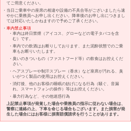
てご用意ください。
当日ご乗車中の座席の相違や設備の不具合等がございましたら速
やかに乗務員へお申し出ください。降車後のお申し出につきまし
ては対応いたしかねますので予めご了承ください。
車内禁止事項
車内は終日禁煙（アイコス、グローなどの電子タバコを含
む）です。
車内での飲酒はお断りしております、また泥酔状態でのご乗
車もお断りいたします。
臭いのきついもの（ファストフード等）の飲食はお控えくだ
さい。
ヘアスプレーや制汗スプレー（香水）など座席が汚れる、臭
いがつく製品の使用はお控えください。
消灯後、他のお客様の睡眠の妨げになる行為（騒ぐ、音漏
れ、スマートフォンの操作）等はお控えください。
暴力行為など、その他迷惑行為
上記禁止事項が発覚した場合や乗務員の指示に従わない場合は、
警察に連絡の上、下車を命じる場合もございます。また損害が発
生した場合にはお客様に損害賠償請求を行うことがあります。