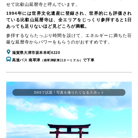
せて比叡山延暦寺と呼んでいます。
1994年には世界文化遺産に登録され、世界的にも評価され
ている比叡山延暦寺は、全エリアをじっくり参拝すると1日
あっても足りないほど見どころが満載。
参拝するならたっぷり時間を設けて、エネルギーに満ちた荘
厳な延暦寺からパワーをもらうのがおすすめです。
滋賀県大津市坂本本町4220
高速バス 南草津
で下車
（南草津駅東口ターミナル）
SNSで話題！写真を撮りたくなるスポット