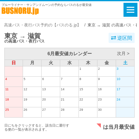
ブルーライナー・サンアンドムーンの予約ならバスのるが最安値
高速バス・夜行バス予約の【バスのる.jp】
東京 → 滋賀 の高速バス・
東京 → 滋賀
逆区間
の高速バス・夜行バス
6月最安値カレンダー
次月 >
日
月
火
水
木
金
土
1
2
3
4
5
6
7
8
9
10
11
12
13
14
15
16
17
18
19
20
21
22
23
24
25
26
27
28
29
30
日にちをクリックすると、該当日に運行す
は当月最安値
る便の一覧が表示されます。