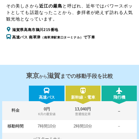
その美しさから
近江の厳島
と呼ばれ、近年ではパワースポッ
トとしても話題なったことから、参拝者が絶えず訪れる人気
観光地となっています。
滋賀県高島市鵜川215番地
高速バス 南草津
で下車
（南草津駅東口ターミナル）
東京
滋賀
までの移動手段を比較
から
高速バス
新幹線・電車
飛行機
0円
13,040円
料金
－
6月の最安値
普通指定席
移動時間
7時間10分
2時間10分
－
バスターミナル