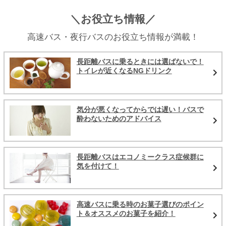
＼お役立ち情報／
高速バス・夜行バスのお役立ち情報が満載！
長距離バスに乗るときには選ばないで！
トイレが近くなるNGドリンク
気分が悪くなってからでは遅い！バスで
酔わないためのアドバイス
長距離バスはエコノミークラス症候群に
気を付けて！
高速バスに乗る時のお菓子選びのポイン
ト＆オススメのお菓子を紹介！