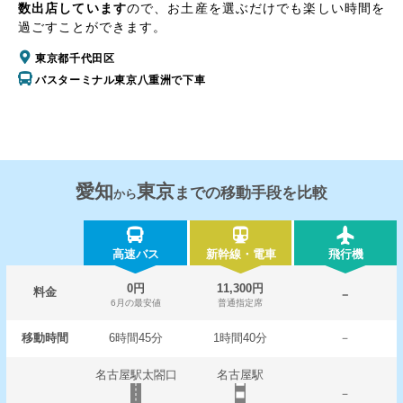
数出店しています
ので、お土産を選ぶだけでも楽しい時間を
過ごすことができます。
東京都千代田区
バスターミナル東京八重洲で下車
愛知
東京
までの移動手段を比較
から
高速バス
新幹線・電車
飛行機
0円
11,300円
料金
－
6月の最安値
普通指定席
移動時間
6時間45分
1時間40分
－
名古屋駅太閤口
名古屋駅
－