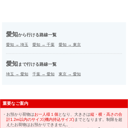
愛知
から行ける路線一覧
愛知
→
埼玉
愛知
→
千葉
愛知
→
東京
愛知
まで行ける路線一覧
埼玉
→
愛知
千葉
→
愛知
東京
→
愛知
重要なご案内
お預かり荷物は
お一人様１個
となり、大きさは
縦・横・高さの合
計1.2m以内のサイズ(機内持込サイズ)
までとなります。制限を超
えたお荷物はお預かりできません。