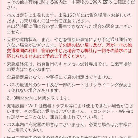
→その他手荷物に関する案内は
「手荷物のご案内」
をご確認くだ
さい。
バスは定刻に出発します。出発15分前には集合場所へお越しいた
だき、お乗り遅れには十分ご注意ください。
※出発時間に間に合わずご乗車できなかった場合の返金はござい
ません。
天候や道路状況、また、やむを得ない事情により予定通り運行で
きない場合がございます。
その際の払い戻し及び、万が一その他
交通機関の利用、宿泊が生じた場合でも弊社は一切その請求には
応じられませんので予めご了承ください。
緊急連絡先は、出発当日のキャンセル受付専用です。ご乗車場所
の案内はできかねます。
全席指定席となり、お客様にて席の指定はできません。
バスの最後列のシート及び一部のシートはリクライニングがあま
り倒れない場合があります。
2、3時間おきに休憩を取ります。
充電設備・Wi-Fiは機器トラブル等により使用できない場合がござ
います。その際のご返金はございません。（コンセント・Wi-Fiは
付加サービスとなり、運賃に含まれていない為。）
バス車内に充電器の用意はございません。必要な場合はお客様に
てご用意ください。
当日ご乗車中の座席の相違や設備の不具合等がございましたら速