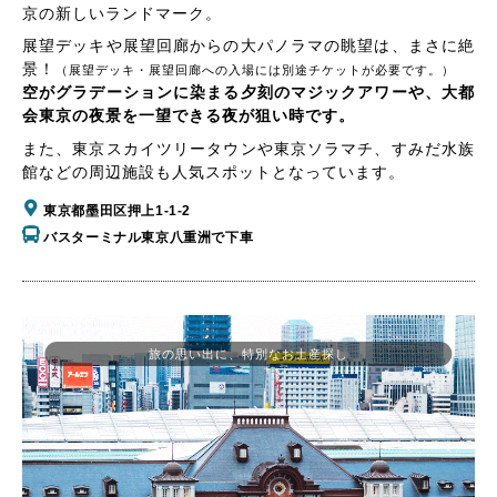
京の新しいランドマーク。
展望デッキや展望回廊からの大パノラマの眺望は、まさに絶
景！
（展望デッキ・展望回廊への入場には別途チケットが必要です。）
空がグラデーションに染まる夕刻のマジックアワーや、大都
会東京の夜景を一望できる夜が狙い時です。
また、東京スカイツリータウンや東京ソラマチ、すみだ水族
館などの周辺施設も人気スポットとなっています。
東京都墨田区押上1-1-2
バスターミナル東京八重洲で下車
旅の思い出に、特別なお土産探し