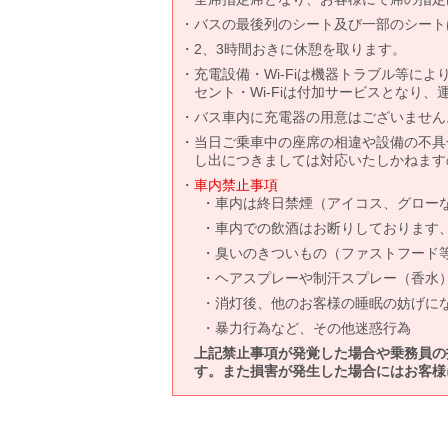
バスの最後列のシート及び一部のシート
2、3時間おきに休憩を取ります。
充電設備・Wi-Fiは機器トラブル等に
セント・Wi-Fiは付加サービスとなり
バス車内に充電器の用意はございません
当日ご乗車中の座席の相違や設備の不具
し出につきましては対応いたしかねます
車内禁止事項
車内は終日禁煙（アイコス、グロー
車内での飲酒はお断りしております
臭いのきついもの（ファストフード
ヘアスプレーや制汗スプレー（香水
消灯後、他のお客様の睡眠の妨げに
暴力行為など、その他迷惑行為
上記禁止事項が発覚した場合や乗務員の
す。また損害が発生した場合にはお客様