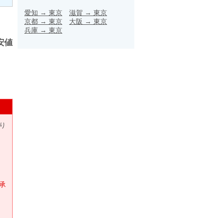
愛知
→
東京
滋賀
→
東京
京都
→
東京
大阪
→
東京
兵庫
→
東京
安値
り
承