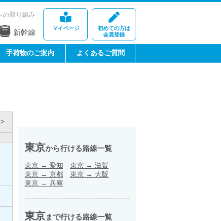
への取り組み
マイページ
初めての方は
新幹線
会員登録
手荷物のご案内
よくあるご質問
>
東京
から行ける路線一覧
東京
→
愛知
東京
→
滋賀
東京
→
京都
東京
→
大阪
東京
→
兵庫
東京
まで行ける路線一覧