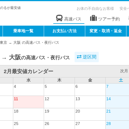
のるが最安値
お体の不自由なお客様
安全
高速バス
ツアー予約
乗車地一覧
お支払い方法
変更・取消・返金
東京 → 大阪 の高速バス・夜行バス
 → 大阪
逆区間
の高速バス・夜行バス
2月最安値カレンダー
次月 
水
木
金
土
4
5
6
7
11
12
13
14
18
19
20
21
25
26
27
28