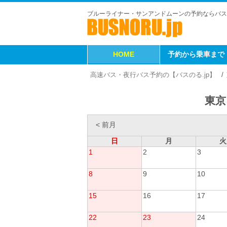
ブルーライナー・サンアンドムーンの予約ならバス
HOME
予約から乗車まで
高速バス・夜行バス予約の【バスのる.jp】
東京
< 前月
日
月
火
1
2
3
8
9
10
15
16
17
22
23
24