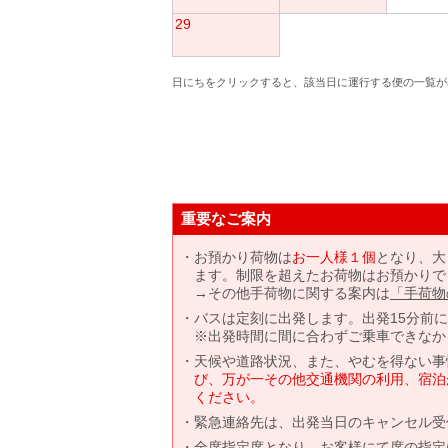
29
日にちをクリックすると、該当日に運行する便の一覧が
重要なご案内
お預かり荷物は
お一人様１個
となり、大
ます。制限を超えたお荷物はお預かりで
→その他手荷物に関する案内は
「手荷物
バスは定刻に出発します。出発15分前
※出発時間に間に合わずご乗車できなか
天候や道路状況、また、やむを得ない事
び、万が一その他交通機関の利用、宿泊
ください。
緊急連絡先は、出発当日のキャンセル受
全席指定席となり、お客様にて席の指定