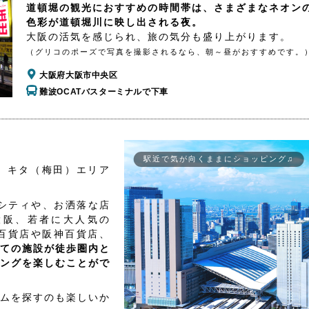
道頓堀の観光におすすめの時間帯は、さまざまなネオン
色彩が道頓堀川に映し出される夜。
大阪の活気を感じられ、旅の気分も盛り上がります。
（グリコのポーズで写真を撮影されるなら、朝～昼がおすすめです。
大阪府大阪市中央区
難波OCATバスターミナルで下車
駅近で気が向くままにショッピング♫
、キタ（梅田）エリア
シティや、お洒落な店
大阪、若者に大人気の
百貨店や阪神百貨店、
ての施設が徒歩圏内と
ングを楽しむことがで
ムを探すのも楽しいか