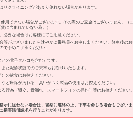
はリクライニングがあまり倒れない場合があります。
より使用できない場合がございます。その際のご返金はございません。（
、運賃に含まれていない為。）
。必要な場合はお客様にてご用意ください。
合等がございましたら速やかに乗務員へお申し出ください。降車後のお
ので予めご了承ください。
などの電子タバコを含む）です。
、また泥酔状態でのご乗車もお断りいたします。
等）の飲食はお控えください。
）など座席が汚れる、臭いがつく製品の使用はお控えください。
なる行為（騒ぐ、音漏れ、スマートフォンの操作）等はお控えください
指示に従わない場合は、警察に連絡の上、下車を命じる場合もございま
に損害賠償請求を行うことがあります。