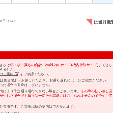
表示されます。
は当月最
きさは
縦・横・高さの合計1.2m以内のサイズ(機内持込サイズ)
までとな
きません。
のご案内」
をご確認ください。
には集合場所へお越しいただき、お乗り遅れには十分ご注意ください。
った場合の返金はございません。
情により予定通り運行できない場合がございます。
その際の払い戻し及
が生じた場合でも弊社は一切その請求には応じられませんので予めご了
付専用です。ご乗車場所の案内はできかねます。
はできません。