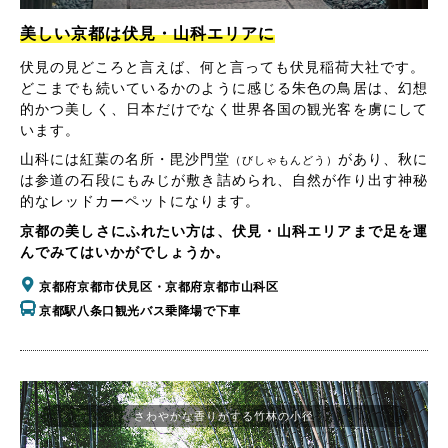
美しい京都は伏見・山科エリアに
伏見の見どころと言えば、何と言っても伏見稲荷大社です。
どこまでも続いているかのように感じる朱色の鳥居は、幻想
的かつ美しく、日本だけでなく世界各国の観光客を虜にして
います。
山科には紅葉の名所・毘沙門堂
があり、秋に
（びしゃもんどう）
は参道の石段にもみじが敷き詰められ、自然が作り出す神秘
的なレッドカーペットになります。
京都の美しさにふれたい方は、伏見・山科エリアまで足を運
んでみてはいかがでしょうか。
京都府京都市伏見区・京都府京都市山科区
京都駅八条口観光バス乗降場で下車
さわやかな香りがする竹林の小径