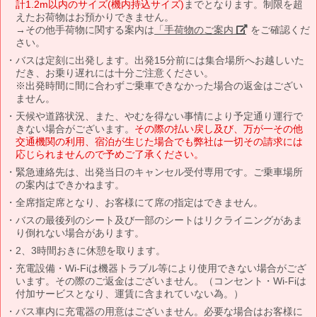
計1.2m以内のサイズ(機内持込サイズ)
までとなります。制限を超
えたお荷物はお預かりできません。
→その他手荷物に関する案内は
「手荷物のご案内」
をご確認くだ
さい。
バスは定刻に出発します。出発15分前には集合場所へお越しいた
だき、お乗り遅れには十分ご注意ください。
※出発時間に間に合わずご乗車できなかった場合の返金はござい
ません。
天候や道路状況、また、やむを得ない事情により予定通り運行で
きない場合がございます。
その際の払い戻し及び、万が一その他
交通機関の利用、宿泊が生じた場合でも弊社は一切その請求には
応じられませんので予めご了承ください。
緊急連絡先は、出発当日のキャンセル受付専用です。ご乗車場所
の案内はできかねます。
全席指定席となり、お客様にて席の指定はできません。
バスの最後列のシート及び一部のシートはリクライニングがあま
り倒れない場合があります。
2、3時間おきに休憩を取ります。
充電設備・Wi-Fiは機器トラブル等により使用できない場合がござ
います。その際のご返金はございません。（コンセント・Wi-Fiは
付加サービスとなり、運賃に含まれていない為。）
バス車内に充電器の用意はございません。必要な場合はお客様に