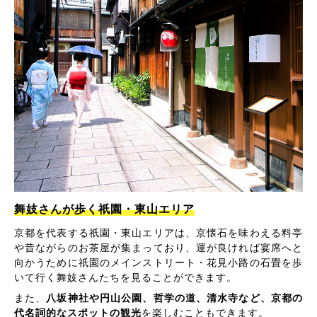
舞妓さんが歩く祇園・東山エリア
京都を代表する祇園・東山エリアは、京懐石を味わえる料亭
や昔ながらのお茶屋が集まっており、運が良ければ宴席へと
向かうために祇園のメインストリート・花見小路の石畳を歩
いて行く舞妓さんたちを見ることができます。
また、
八坂神社や円山公園、哲学の道、清水寺など、京都の
代名詞的なスポットの観光
を楽しむこともできます。