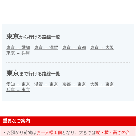
東京
から行ける路線一覧
東京
→
愛知
東京
→
滋賀
東京
→
京都
東京
→
大阪
東京
→
兵庫
東京
まで行ける路線一覧
愛知
→
東京
滋賀
→
東京
京都
→
東京
大阪
→
東京
兵庫
→
東京
重要なご案内
お預かり荷物は
お一人様１個
となり、大きさは
縦・横・高さの合