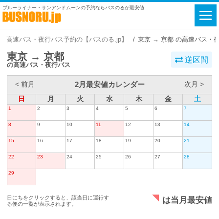
ブルーライナー・サンアンドムーンの予約ならバスのるが最安値
高速バス・夜行バス予約の【バスのる.jp】
東京 → 京都 の高速バス・
東京 → 京都
逆区間
の高速バス・夜行バス
2月最安値カレンダー
< 前月
次月 >
日
月
火
水
木
金
土
1
2
3
4
5
6
7
8
9
10
11
12
13
14
15
16
17
18
19
20
21
22
23
24
25
26
27
28
29
日にちをクリックすると、該当日に運行す
は当月最安値
る便の一覧が表示されます。