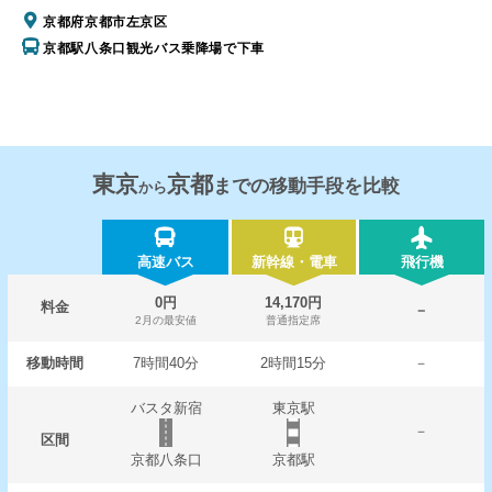
京都府京都市左京区
京都駅八条口観光バス乗降場で下車
東京
京都
までの移動手段を比較
から
高速バス
新幹線・電車
飛行機
0円
14,170円
料金
－
2月の最安値
普通指定席
移動時間
7時間40分
2時間15分
－
バスタ新宿
東京駅
－
区間
京都八条口
京都駅