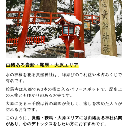
由緒ある貴船・鞍馬・大原エリア
水の神様を祀る貴船神社は、縁結びのご利益や水占みくじで
有名です。
鞍馬寺は京都でも3本の指に入るパワースポットで、歴史上
の人物ともゆかりのあるお寺です。
大原にある三千院は苔の庭園が美しく、癒しを求めた人々が
訪れるお寺です。
このように、
貴船・鞍馬・大原エリアには由緒ある神社仏閣
があり、心のデトックスをしたい方におすすめ
です。