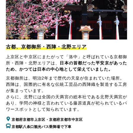
古都、京都御所・西陣・北野エリア
上京区と中京区にまたがって「洛中」と呼ばれている京都御
所・西陣・北野エリアは、
日本の首都だった平安京があった
ため、かつては日本の中心地として栄えていました。
京都御所は、明治2年まで歴代の天皇が住まれていた場所。
西陣は、国際的に有名な伝統工芸品の西陣織を製造する工房
が集まっています。
さらに、北野には全国の天満宮の総本社である北野天満宮が
あり、学問の神様と言われている藤原道真が祀られているパ
ワースポットとして知られています。
京都府京都市上京区・京都府京都市中京区
京都駅八条口観光バス乗降場で下車