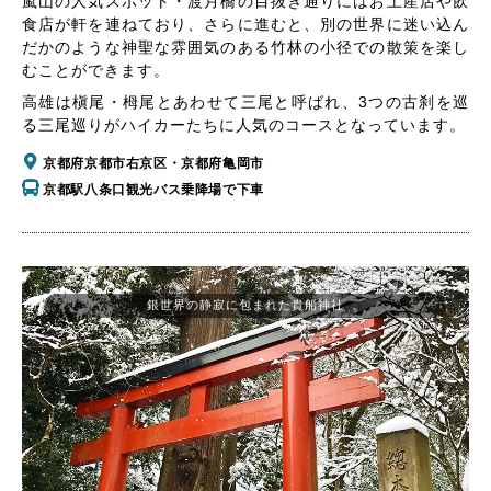
嵐山の人気スポット・渡月橋の目抜き通りにはお土産店や飲
食店が軒を連ねており、さらに進むと、別の世界に迷い込ん
だかのような神聖な雰囲気のある竹林の小径での散策を楽し
むことができます。
高雄は槇尾・栂尾とあわせて三尾と呼ばれ、3つの古刹を巡
る三尾巡りがハイカーたちに人気のコースとなっています。
京都府京都市右京区・京都府亀岡市
京都駅八条口観光バス乗降場で下車
銀世界の静寂に包まれた貴船神社