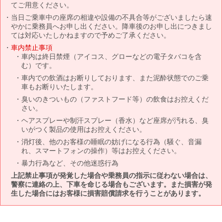
てご用意ください。
当日ご乗車中の座席の相違や設備の不具合等がございましたら速
やかに乗務員へお申し出ください。降車後のお申し出につきまし
ては対応いたしかねますので予めご了承ください。
車内禁止事項
車内は終日禁煙（アイコス、グローなどの電子タバコを含
む）です。
車内での飲酒はお断りしております、また泥酔状態でのご乗
車もお断りいたします。
臭いのきついもの（ファストフード等）の飲食はお控えくだ
さい。
ヘアスプレーや制汗スプレー（香水）など座席が汚れる、臭
いがつく製品の使用はお控えください。
消灯後、他のお客様の睡眠の妨げになる行為（騒ぐ、音漏
れ、スマートフォンの操作）等はお控えください。
暴力行為など、その他迷惑行為
上記禁止事項が発覚した場合や乗務員の指示に従わない場合は、
警察に連絡の上、下車を命じる場合もございます。また損害が発
生した場合にはお客様に損害賠償請求を行うことがあります。