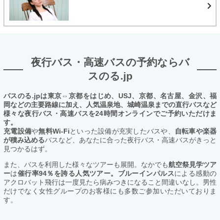
夜行バス・高速バスの予約ならバ
スのる.jp
バスのる.jpは東京⇔京都をはじめ、USJ、京都、名古屋、金沢、福
岡などの主要路線に加え、人気温泉地、城崎温泉までの直行バスなど
様々な夜行バス・高速バスを24時間オンラインでご予約いただけま
す。
充電設備
や
無料Wi-Fi
といった設備が充実したバスや、
自転車や楽器
が積み込める
バスなど、あなたに合った夜行バス・高速バスがきっと
見つかるはず。
また、バスを利用した様々なツアーも展開。なかでも
航空祭見学ツア
ー
は
催行率94％を誇る人気ツアー。ブルーインパルス
による感動の
アクロバット飛行は一度見たら病みつきになること間違いなし。男性
だけでなく女性グループのお客様にも多数ご参加いただいておりま
す。