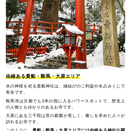
由緒ある貴船・鞍馬・大原エリア
水の神様を祀る貴船神社は、縁結びのご利益や水占みくじで
有名です。
鞍馬寺は京都でも3本の指に入るパワースポットで、歴史上
の人物ともゆかりのあるお寺です。
大原にある三千院は苔の庭園が美しく、癒しを求めた人々が
訪れるお寺です。
このように、
貴船・鞍馬・大原エリアには由緒ある神社仏閣