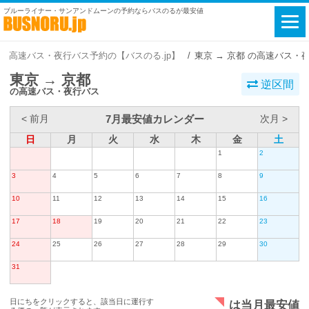
ブルーライナー・サンアンドムーンの予約ならバスのるが最安値
高速バス・夜行バス予約の【バスのる.jp】
東京 → 京都 の高速バス・
東京 → 京都
逆区間
の高速バス・夜行バス
7月最安値カレンダー
< 前月
次月 >
日
月
火
水
木
金
土
1
2
3
4
5
6
7
8
9
10
11
12
13
14
15
16
17
18
19
20
21
22
23
24
25
26
27
28
29
30
31
日にちをクリックすると、該当日に運行す
は当月最安値