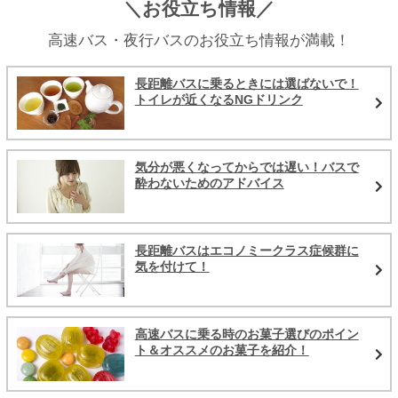
＼お役立ち情報／
高速バス・夜行バスのお役立ち情報が満載！
長距離バスに乗るときには選ばないで！
トイレが近くなるNGドリンク
気分が悪くなってからでは遅い！バスで
酔わないためのアドバイス
長距離バスはエコノミークラス症候群に
気を付けて！
高速バスに乗る時のお菓子選びのポイン
ト＆オススメのお菓子を紹介！