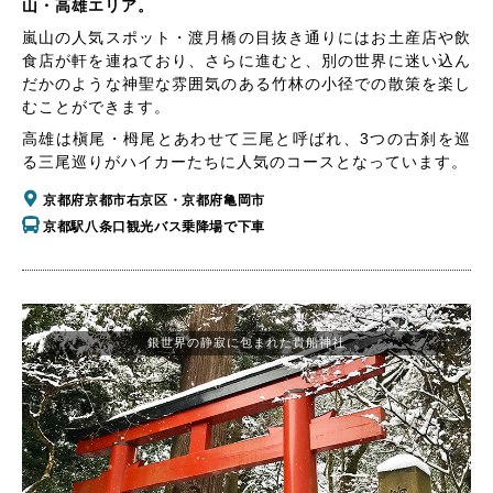
山・高雄エリア。
嵐山の人気スポット・渡月橋の目抜き通りにはお土産店や飲
食店が軒を連ねており、さらに進むと、別の世界に迷い込ん
だかのような神聖な雰囲気のある竹林の小径での散策を楽し
むことができます。
高雄は槇尾・栂尾とあわせて三尾と呼ばれ、3つの古刹を巡
る三尾巡りがハイカーたちに人気のコースとなっています。
京都府京都市右京区・京都府亀岡市
京都駅八条口観光バス乗降場で下車
銀世界の静寂に包まれた貴船神社