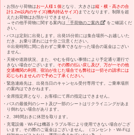
お預かり荷物は
お一人様１個
となり、大きさは
縦・横・高さの合
計1.2m以内のサイズ(機内持込サイズ)
までとなります。制限を超
えたお荷物はお預かりできません。
→その他手荷物に関する案内は
「手荷物のご案内」
をご確認くだ
さい。
バスは定刻に出発します。出発15分前には集合場所へお越しいた
だき、お乗り遅れには十分ご注意ください。
※出発時間に間に合わずご乗車できなかった場合の返金はござい
ません。
天候や道路状況、また、やむを得ない事情により予定通り運行で
きない場合がございます。
その際の払い戻し及び、万が一その他
交通機関の利用、宿泊が生じた場合でも弊社は一切その請求には
応じられませんので予めご了承ください。
緊急連絡先は、出発当日のキャンセル受付専用です。ご乗車場所
の案内はできかねます。
全席指定席となり、お客様にて席の指定はできません。
バスの最後列のシート及び一部のシートはリクライニングがあま
り倒れない場合があります。
2、3時間おきに休憩を取ります。
充電設備・Wi-Fiは機器トラブル等により使用できない場合がござ
います。その際のご返金はございません。（コンセント・Wi-Fiは
付加サービスとなり、運賃に含まれていない為。）