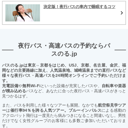
決定版！夜行バスの車内で睡眠するコツ
夜行バス・高速バスの予約ならバ
スのる.jp
バスのる.jpは東京⇔京都をはじめ、USJ、京都、名古屋、金沢、福
岡などの主要路線に加え、人気温泉地、城崎温泉までの直行バスなど
様々な夜行バス・高速バスを24時間オンラインでご予約いただけま
す。
充電設備
や
無料Wi-Fi
といった設備が充実したバスや、
自転車や楽器
が積み込める
バスなど、あなたに合った夜行バス・高速バスがきっと
見つかるはず。
また、バスを利用した様々なツアーも展開。なかでも
航空祭見学ツア
ー
は
催行率94％を誇る人気ツアー。ブルーインパルス
による感動の
アクロバット飛行は一度見たら病みつきになること間違いなし。男性
だけでなく女性グループのお客様にも多数ご参加いただいておりま
す。