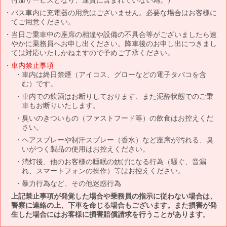
バス車内に充電器の用意はございません。必要な場合はお客様に
てご用意ください。
当日ご乗車中の座席の相違や設備の不具合等がございましたら速
やかに乗務員へお申し出ください。降車後のお申し出につきまし
ては対応いたしかねますので予めご了承ください。
車内禁止事項
車内は終日禁煙（アイコス、グローなどの電子タバコを含
む）です。
車内での飲酒はお断りしております、また泥酔状態でのご乗
車もお断りいたします。
臭いのきついもの（ファストフード等）の飲食はお控えくだ
さい。
ヘアスプレーや制汗スプレー（香水）など座席が汚れる、臭
いがつく製品の使用はお控えください。
消灯後、他のお客様の睡眠の妨げになる行為（騒ぐ、音漏
れ、スマートフォンの操作）等はお控えください。
暴力行為など、その他迷惑行為
上記禁止事項が発覚した場合や乗務員の指示に従わない場合は、
警察に連絡の上、下車を命じる場合もございます。また損害が発
生した場合にはお客様に損害賠償請求を行うことがあります。