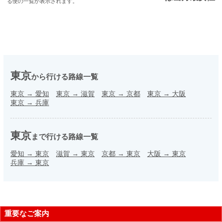
る便の一覧が表示されます。
東京
から行ける路線一覧
東京
→
愛知
東京
→
滋賀
東京
→
京都
東京
→
大阪
東京
→
兵庫
東京
まで行ける路線一覧
愛知
→
東京
滋賀
→
東京
京都
→
東京
大阪
→
東京
兵庫
→
東京
重要なご案内