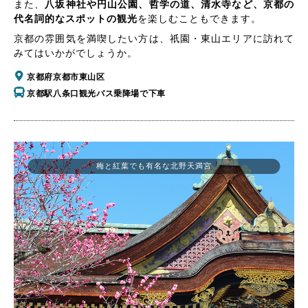
また、
八坂神社や円山公園、哲学の道、清水寺など、京都の
代名詞的なスポットの観光
を楽しむこともできます。
京都の雰囲気を満喫したい方は、祇園・東山エリアに訪れて
みてはいかがでしょうか。
京都府京都市東山区
京都駅八条口観光バス乗降場で下車
梅と紅葉でも有名な北野天満宮