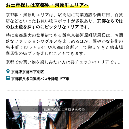
お土産探しは京都駅・河原町エリアへ
京都駅・河原町エリアは、駅周辺に商業施設や商店街、百貨
店などといったお買い物スポットが多数あり、
京都ならでは
のお土産を探すのにピッタリなエリアです。
特に京都最大の繁華街である阪急京都河原町駅周辺は、お洒
落なファッションやグルメを楽しめるほか、賑やかな花街の
先斗町
や京都の台所として栄えてきた錦市場
（ぽんとちょう）
商店街の街ブラを楽しむこともできます。
京都でお買い物を楽しみたい方は要チェックのエリアです。
京都府京都市下京区
京都駅八条口観光バス乗降場で下車
祇園の石畳と舞妓さんの姿