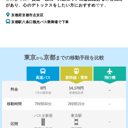
があり、心のデトックスをしたい方におすすめ
です。
京都府京都市左京区
京都駅八条口観光バス乗降場で下車
東京
京都
までの移動手段を比較
から
高速バス
新幹線・電車
飛行機
0円
14,170円
料金
－
7月の最安値
普通指定席
移動時間
7時間40分
2時間15分
－
バスタ新宿
東京駅
－
区間