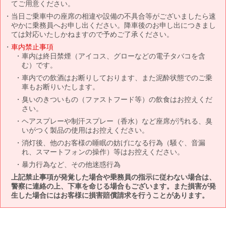
てご用意ください。
当日ご乗車中の座席の相違や設備の不具合等がございましたら速
やかに乗務員へお申し出ください。降車後のお申し出につきまし
ては対応いたしかねますので予めご了承ください。
車内禁止事項
車内は終日禁煙（アイコス、グローなどの電子タバコを含
む）です。
車内での飲酒はお断りしております、また泥酔状態でのご乗
車もお断りいたします。
臭いのきついもの（ファストフード等）の飲食はお控えくだ
さい。
ヘアスプレーや制汗スプレー（香水）など座席が汚れる、臭
いがつく製品の使用はお控えください。
消灯後、他のお客様の睡眠の妨げになる行為（騒ぐ、音漏
れ、スマートフォンの操作）等はお控えください。
暴力行為など、その他迷惑行為
上記禁止事項が発覚した場合や乗務員の指示に従わない場合は、
警察に連絡の上、下車を命じる場合もございます。また損害が発
生した場合にはお客様に損害賠償請求を行うことがあります。