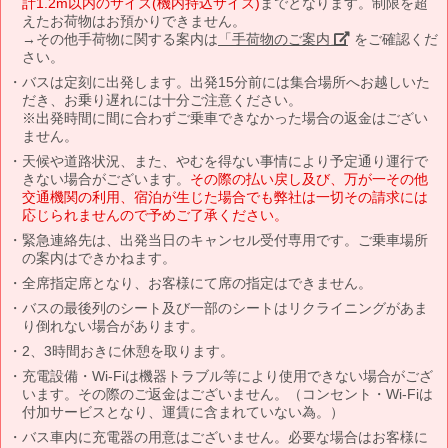
計1.2m以内のサイズ(機内持込サイズ)
までとなります。制限を超
えたお荷物はお預かりできません。
→その他手荷物に関する案内は
「手荷物のご案内」
をご確認くだ
さい。
バスは定刻に出発します。出発15分前には集合場所へお越しいた
だき、お乗り遅れには十分ご注意ください。
※出発時間に間に合わずご乗車できなかった場合の返金はござい
ません。
天候や道路状況、また、やむを得ない事情により予定通り運行で
きない場合がございます。
その際の払い戻し及び、万が一その他
交通機関の利用、宿泊が生じた場合でも弊社は一切その請求には
応じられませんので予めご了承ください。
緊急連絡先は、出発当日のキャンセル受付専用です。ご乗車場所
の案内はできかねます。
全席指定席となり、お客様にて席の指定はできません。
バスの最後列のシート及び一部のシートはリクライニングがあま
り倒れない場合があります。
2、3時間おきに休憩を取ります。
充電設備・Wi-Fiは機器トラブル等により使用できない場合がござ
います。その際のご返金はございません。（コンセント・Wi-Fiは
付加サービスとなり、運賃に含まれていない為。）
バス車内に充電器の用意はございません。必要な場合はお客様に