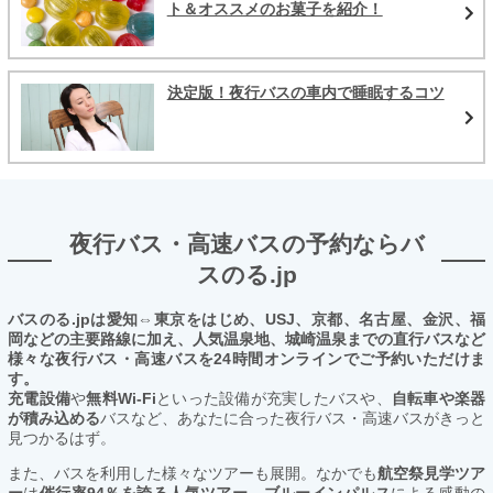
ト＆オススメのお菓子を紹介！
決定版！夜行バスの車内で睡眠するコツ
夜行バス・高速バスの予約ならバ
スのる.jp
バスのる.jpは愛知⇔東京をはじめ、USJ、京都、名古屋、金沢、福
岡などの主要路線に加え、人気温泉地、城崎温泉までの直行バスなど
様々な夜行バス・高速バスを24時間オンラインでご予約いただけま
す。
充電設備
や
無料Wi-Fi
といった設備が充実したバスや、
自転車や楽器
が積み込める
バスなど、あなたに合った夜行バス・高速バスがきっと
見つかるはず。
また、バスを利用した様々なツアーも展開。なかでも
航空祭見学ツア
ー
は
催行率94％を誇る人気ツアー。ブルーインパルス
による感動の