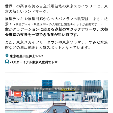
世界一の高さを誇る自立式電波塔の東京スカイツリーは、東
京の新しいランドマーク。
展望デッキや展望回廊からの大パノラマの眺望は、まさに絶
景！
（展望デッキ・展望回廊への入場には別途チケットが必要です。）
空がグラデーションに染まる夕刻のマジックアワーや、大都
会東京の夜景を一望できる夜が狙い時です。
また、東京スカイツリータウンや東京ソラマチ、すみだ水族
館などの周辺施設も人気スポットとなっています。
東京都墨田区押上1-1-2
バスターミナル東京八重洲で下車
旅の思い出に、特別なお土産探し