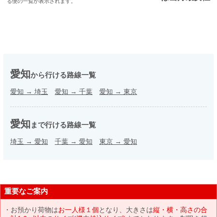
る便の一覧が表示されます。
愛知
から行ける路線一覧
愛知
→
埼玉
愛知
→
千葉
愛知
→
東京
愛知
まで行ける路線一覧
埼玉
→
愛知
千葉
→
愛知
東京
→
愛知
重要なご案内
お預かり荷物は
お一人様１個
となり、大きさは
縦・横・高さの合