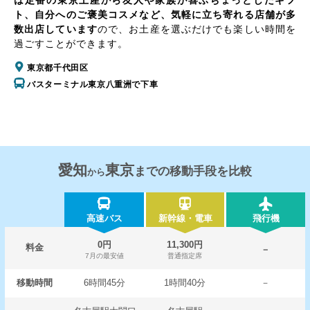
は定番の東京土産から友人や家族が喜ぶちょっとしたギフ
ト、自分へのご褒美コスメなど、気軽に立ち寄れる店舗が多
数出店しています
ので、お土産を選ぶだけでも楽しい時間を
過ごすことができます。
東京都千代田区
バスターミナル東京八重洲で下車
愛知
東京
までの移動手段を比較
から
高速バス
新幹線・電車
飛行機
0円
11,300円
料金
－
7月の最安値
普通指定席
移動時間
6時間45分
1時間40分
－