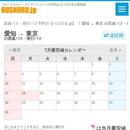
ブルーライナー・サンアンドムーンの予約ならバスのるが最安値
高速バス・夜行バス予約の【バスのる.jp】
愛知 → 東京 の高速バス・
愛知 → 東京
逆区間
の高速バス・夜行バス
7月最安値カレンダー
< 前月
次月 >
日
月
火
水
木
金
土
1
2
3
4
5
6
7
8
9
10
11
12
13
14
15
16
17
18
19
20
21
22
23
24
25
26
27
28
29
30
31
日にちをクリックすると、該当日に運行す
は当月最安値