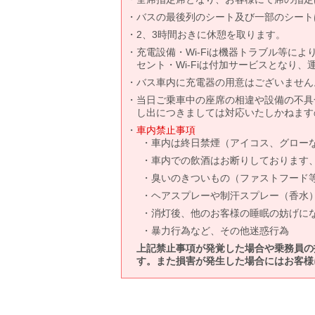
バスの最後列のシート及び一部のシート
2、3時間おきに休憩を取ります。
充電設備・Wi-Fiは機器トラブル等に
セント・Wi-Fiは付加サービスとなり
バス車内に充電器の用意はございません
当日ご乗車中の座席の相違や設備の不具
し出につきましては対応いたしかねます
車内禁止事項
車内は終日禁煙（アイコス、グロー
車内での飲酒はお断りしております
臭いのきついもの（ファストフード
ヘアスプレーや制汗スプレー（香水
消灯後、他のお客様の睡眠の妨げに
暴力行為など、その他迷惑行為
上記禁止事項が発覚した場合や乗務員の
す。また損害が発生した場合にはお客様