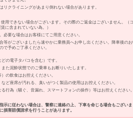
はリクライニングがあまり倒れない場合があります。
より使用できない場合がございます。その際のご返金はございません。（
、運賃に含まれていない為。）
。必要な場合はお客様にてご用意ください。
合等がございましたら速やかに乗務員へお申し出ください。降車後のお
ので予めご了承ください。
などの電子タバコを含む）です。
、また泥酔状態でのご乗車もお断りいたします。
等）の飲食はお控えください。
）など座席が汚れる、臭いがつく製品の使用はお控えください。
なる行為（騒ぐ、音漏れ、スマートフォンの操作）等はお控えください
指示に従わない場合は、警察に連絡の上、下車を命じる場合もございま
に損害賠償請求を行うことがあります。