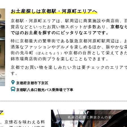
お土産探しは京都駅・河原町エリアへ
京都駅・河原町エリアは、駅周辺に商業施設や商店街、
貨店などといったお買い物スポットが多数あり、
京都な
ではのお土産を探すのにピッタリなエリアです。
特に京都最大の繁華街である阪急京都河原町駅周辺は、
洒落なファッションやグルメを楽しめるほか、賑やかな
街の先斗町
や京都の台所として栄えてき
（ぽんとちょう）
錦市場商店街の街ブラを楽しむこともできます。
京都でお買い物を楽しみたい方は要チェックのエリア
す。
京都府京都市下京区
京都駅八条口観光バス乗降場で下車
ア
祇園の石畳と舞妓さんの姿
、京懐石を味わえる料