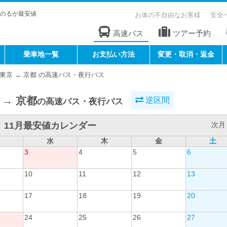
のるが最安値
お体の不自由なお客様
安全
高速バス
ツアー予約
乗車地一覧
お支払い方法
変更・取消・返金
東京 → 京都 の高速バス・夜行バス
 → 京都
逆区間
の高速バス・夜行バス
11月最安値カレンダー
次月 
水
木
金
土
3
4
5
6
10
11
12
13
17
18
19
20
24
25
26
27