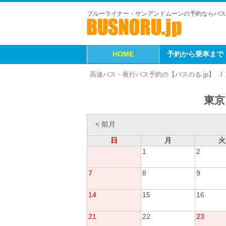
ブルーライナー・サンアンドムーンの予約ならバス
HOME
予約から乗車まで
高速バス・夜行バス予約の【バスのる.jp】
東京
< 前月
日
月
火
1
2
7
8
9
14
15
16
21
22
23