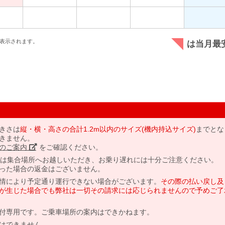
表示されます。
は当月最
きさは
縦・横・高さの合計1.2m以内のサイズ(機内持込サイズ)
までとな
きません。
のご案内」
をご確認ください。
には集合場所へお越しいただき、お乗り遅れには十分ご注意ください。
った場合の返金はございません。
情により予定通り運行できない場合がございます。
その際の払い戻し及
が生じた場合でも弊社は一切その請求には応じられませんので予めご了
付専用です。ご乗車場所の案内はできかねます。
はできません。