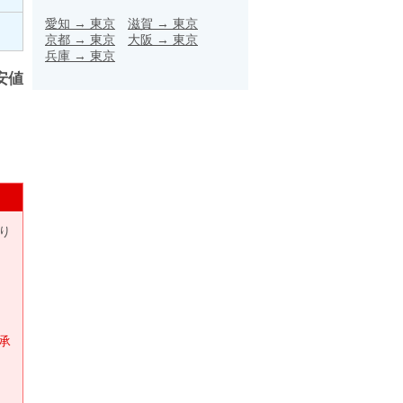
愛知
→
東京
滋賀
→
東京
京都
→
東京
大阪
→
東京
兵庫
→
東京
安値
り
承