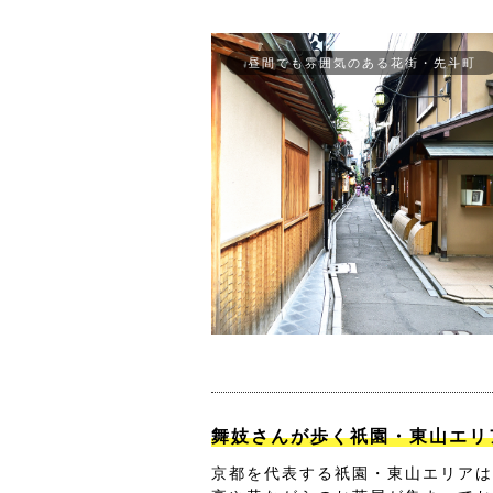
昼間でも雰囲気のある花街・先斗町
舞妓さんが歩く祇園・東山エリ
京都を代表する祇園・東山エリアは