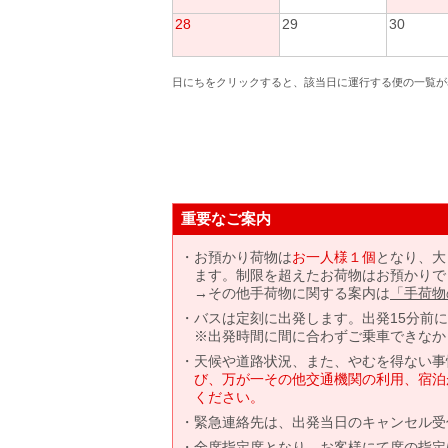
28
29
30
日にちをクリックすると、該当日に運行する便の一覧が
重要なご案内
お預かり荷物は
お一人様１個
となり、大
ます。制限を超えたお荷物はお預かりで
→その他手荷物に関する案内は
「手荷物
バスは定刻に出発します。出発15分前
※出発時間に間に合わずご乗車できなか
天候や道路状況、また、やむを得ない事
び、万が一その他交通機関の利用、宿泊
ください。
緊急連絡先は、出発当日のキャンセル受
全席指定席となり、お客様にて席の指定