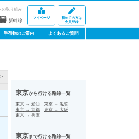
への取り組み
マイページ
初めての方は
新幹線
会員登録
手荷物のご案内
よくあるご質問
>
東京
から行ける路線一覧
東京
→
愛知
東京
→
滋賀
東京
→
京都
東京
→
大阪
東京
→
兵庫
東京
まで行ける路線一覧