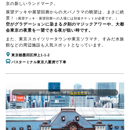
京の新しいランドマーク。
展望デッキや展望回廊からの大パノラマの眺望は、まさに絶
景！
（展望デッキ・展望回廊への入場には別途チケットが必要です。）
空がグラデーションに染まる夕刻のマジックアワーや、大都
会東京の夜景を一望できる夜が狙い時です。
また、東京スカイツリータウンや東京ソラマチ、すみだ水族
館などの周辺施設も人気スポットとなっています。
東京都墨田区押上1-1-2
バスターミナル東京八重洲で下車
旅の思い出に、特別なお土産探し