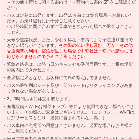
→その他手荷物に関する案内は
「手荷物のご案内」
をご確認くだ
さい。
バスは定刻に出発します。出発15分前には集合場所へお越しいた
だき、お乗り遅れには十分ご注意ください。
※出発時間に間に合わずご乗車できなかった場合の返金はござい
ません。
天候や道路状況、また、やむを得ない事情により予定通り運行で
きない場合がございます。
その際の払い戻し及び、万が一その他
交通機関の利用、宿泊が生じた場合でも弊社は一切その請求には
応じられませんので予めご了承ください。
緊急連絡先は、出発当日のキャンセル受付専用です。ご乗車場所
の案内はできかねます。
全席指定席となり、お客様にて席の指定はできません。
バスの最後列のシート及び一部のシートはリクライニングがあま
り倒れない場合があります。
2、3時間おきに休憩を取ります。
充電設備・Wi-Fiは機器トラブル等により使用できない場合がござ
います。その際のご返金はございません。（コンセント・Wi-Fiは
付加サービスとなり、運賃に含まれていない為。）
バス車内に充電器の用意はございません。必要な場合はお客様に
てご用意ください。
当日ご乗車中の座席の相違や設備の不具合等がございましたら速