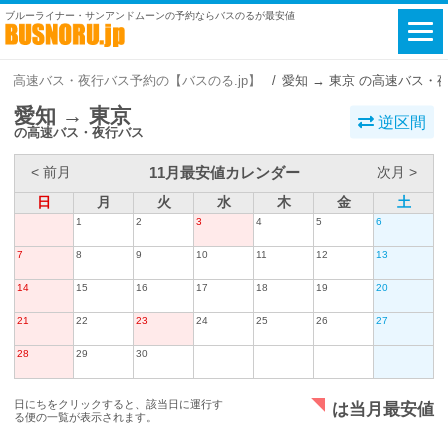
ブルーライナー・サンアンドムーンの予約ならバスのるが最安値
高速バス・夜行バス予約の【バスのる.jp】
愛知 → 東京 の高速バス・
愛知 → 東京
逆区間
の高速バス・夜行バス
11月最安値カレンダー
< 前月
次月 >
日
月
火
水
木
金
土
1
2
3
4
5
6
7
8
9
10
11
12
13
14
15
16
17
18
19
20
21
22
23
24
25
26
27
28
29
30
日にちをクリックすると、該当日に運行す
は当月最安値
る便の一覧が表示されます。