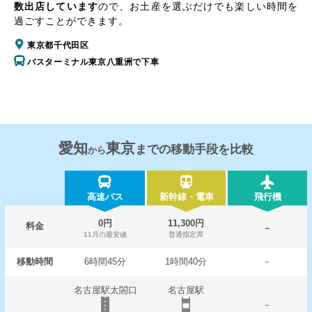
数出店しています
ので、お土産を選ぶだけでも楽しい時間を
過ごすことができます。
東京都千代田区
バスターミナル東京八重洲で下車
愛知
東京
までの移動手段を比較
から
高速バス
新幹線・電車
飛行機
0円
11,300円
料金
－
11月の最安値
普通指定席
移動時間
6時間45分
1時間40分
－
名古屋駅太閤口
名古屋駅
－