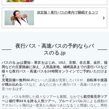
決定版！夜行バスの車内で睡眠するコツ
夜行バス・高速バスの予約ならバ
スのる.jp
バスのる.jpは愛知⇔東京をはじめ、USJ、京都、名古屋、金沢、福
岡などの主要路線に加え、人気温泉地、城崎温泉までの直行バスなど
様々な夜行バス・高速バスを24時間オンラインでご予約いただけま
す。
充電設備
や
無料Wi-Fi
といった設備が充実したバスや、
自転車や楽器
が積み込める
バスなど、あなたに合った夜行バス・高速バスがきっと
見つかるはず。
また、バスを利用した様々なツアーも展開。なかでも
航空祭見学ツア
ー
は
催行率94％を誇る人気ツアー。ブルーインパルス
による感動の
アクロバット飛行は一度見たら病みつきになること間違いなし。男性