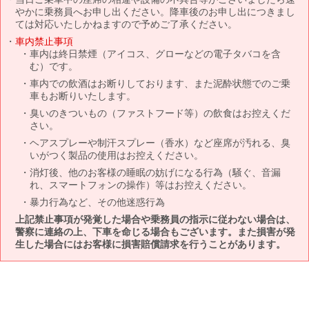
やかに乗務員へお申し出ください。降車後のお申し出につきまし
ては対応いたしかねますので予めご了承ください。
車内禁止事項
車内は終日禁煙（アイコス、グローなどの電子タバコを含
む）です。
車内での飲酒はお断りしております、また泥酔状態でのご乗
車もお断りいたします。
臭いのきついもの（ファストフード等）の飲食はお控えくだ
さい。
ヘアスプレーや制汗スプレー（香水）など座席が汚れる、臭
いがつく製品の使用はお控えください。
消灯後、他のお客様の睡眠の妨げになる行為（騒ぐ、音漏
れ、スマートフォンの操作）等はお控えください。
暴力行為など、その他迷惑行為
上記禁止事項が発覚した場合や乗務員の指示に従わない場合は、
警察に連絡の上、下車を命じる場合もございます。また損害が発
生した場合にはお客様に損害賠償請求を行うことがあります。