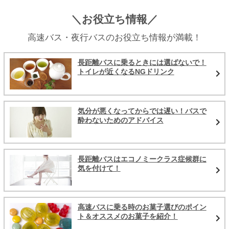
＼お役立ち情報／
高速バス・夜行バスのお役立ち情報が満載！
長距離バスに乗るときには選ばないで！
トイレが近くなるNGドリンク
気分が悪くなってからでは遅い！バスで
酔わないためのアドバイス
長距離バスはエコノミークラス症候群に
気を付けて！
高速バスに乗る時のお菓子選びのポイン
ト＆オススメのお菓子を紹介！