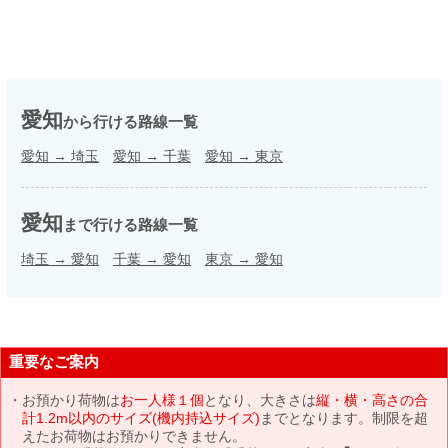
愛知
から行ける路線一覧
愛知
→
埼玉
愛知
→
千葉
愛知
→
東京
愛知
まで行ける路線一覧
埼玉
→
愛知
千葉
→
愛知
東京
→
愛知
重要なご案内
お預かり荷物は
お一人様１個
となり、大きさは
縦・横・高さの合
計1.2m以内のサイズ(機内持込サイズ)
までとなります。制限を超
えたお荷物はお預かりできません。