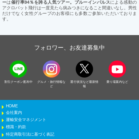
ー
は
催行率94％を誇る人気ツアー。ブルーインパルス
による感動の
アクロバット飛行は一度見たら病みつきになること間違いなし。男性
だけでなく女性グループのお客様にも多数ご参加いただいておりま
す。
フォロワー、お友達募集中
割引クーポン配布中
グルメ・旅行情報な
運行状況など最新情
乗り場案内など
ど
報
HOME
会社案内
運輸安全マネジメント
標識・約款
特定商取引法に基づく表記