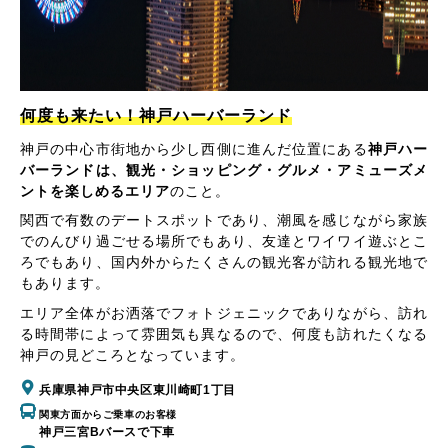
何度も来たい！神戸ハーバーランド
神戸の中心市街地から少し西側に進んだ位置にある
神戸ハー
バーランドは、観光・ショッピング・グルメ・アミューズメ
ントを楽しめるエリア
のこと。
関西で有数のデートスポットであり、潮風を感じながら家族
でのんびり過ごせる場所でもあり、友達とワイワイ遊ぶとこ
ろでもあり、国内外からたくさんの観光客が訪れる観光地で
もあります。
エリア全体がお洒落でフォトジェニックでありながら、訪れ
る時間帯によって雰囲気も異なるので、何度も訪れたくなる
神戸の見どころとなっています。
兵庫県神戸市中央区東川崎町1丁目
関東方面からご乗車のお客様
神戸三宮Bバースで下車