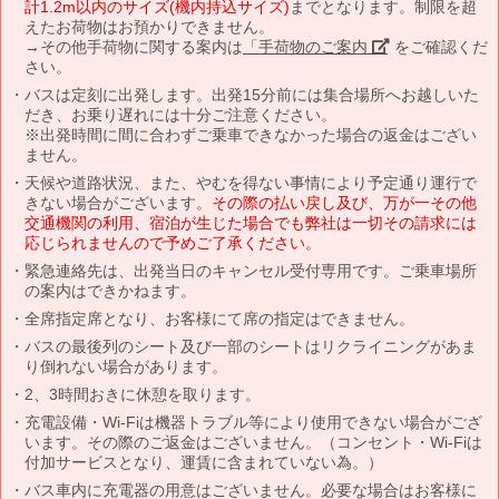
計1.2m以内のサイズ(機内持込サイズ)
までとなります。制限を超
えたお荷物はお預かりできません。
→その他手荷物に関する案内は
「手荷物のご案内」
をご確認くだ
さい。
バスは定刻に出発します。出発15分前には集合場所へお越しいた
だき、お乗り遅れには十分ご注意ください。
※出発時間に間に合わずご乗車できなかった場合の返金はござい
ません。
天候や道路状況、また、やむを得ない事情により予定通り運行で
きない場合がございます。
その際の払い戻し及び、万が一その他
交通機関の利用、宿泊が生じた場合でも弊社は一切その請求には
応じられませんので予めご了承ください。
緊急連絡先は、出発当日のキャンセル受付専用です。ご乗車場所
の案内はできかねます。
全席指定席となり、お客様にて席の指定はできません。
バスの最後列のシート及び一部のシートはリクライニングがあま
り倒れない場合があります。
2、3時間おきに休憩を取ります。
充電設備・Wi-Fiは機器トラブル等により使用できない場合がござ
います。その際のご返金はございません。（コンセント・Wi-Fiは
付加サービスとなり、運賃に含まれていない為。）
バス車内に充電器の用意はございません。必要な場合はお客様に