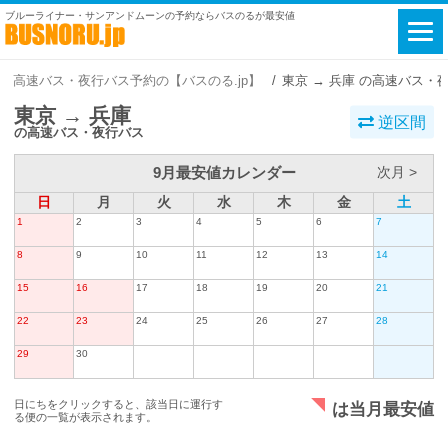
ブルーライナー・サンアンドムーンの予約ならバスのるが最安値
高速バス・夜行バス予約の【バスのる.jp】
東京 → 兵庫 の高速バス・
東京 → 兵庫
逆区間
の高速バス・夜行バス
9月最安値カレンダー
次月 >
日
月
火
水
木
金
土
1
2
3
4
5
6
7
8
9
10
11
12
13
14
15
16
17
18
19
20
21
22
23
24
25
26
27
28
29
30
日にちをクリックすると、該当日に運行す
は当月最安値
る便の一覧が表示されます。