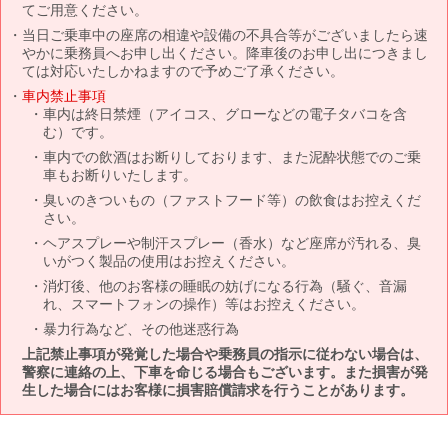
てご用意ください。
当日ご乗車中の座席の相違や設備の不具合等がございましたら速
やかに乗務員へお申し出ください。降車後のお申し出につきまし
ては対応いたしかねますので予めご了承ください。
車内禁止事項
車内は終日禁煙（アイコス、グローなどの電子タバコを含
む）です。
車内での飲酒はお断りしております、また泥酔状態でのご乗
車もお断りいたします。
臭いのきついもの（ファストフード等）の飲食はお控えくだ
さい。
ヘアスプレーや制汗スプレー（香水）など座席が汚れる、臭
いがつく製品の使用はお控えください。
消灯後、他のお客様の睡眠の妨げになる行為（騒ぐ、音漏
れ、スマートフォンの操作）等はお控えください。
暴力行為など、その他迷惑行為
上記禁止事項が発覚した場合や乗務員の指示に従わない場合は、
警察に連絡の上、下車を命じる場合もございます。また損害が発
生した場合にはお客様に損害賠償請求を行うことがあります。