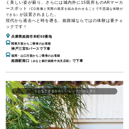
く美しい姿が蘇り、さらには城内外に15箇所ものARマーカ
ースポット
（CG画像と実際の風景を組み合わせることで不思議な体験が
が設置されました。
できる）
現代から過去へと時を遡る、姫路城ならではの体験は要チェ
ックです！
兵庫県姫路市本町68番地
関東方面からご乗車のお客様
神戸三宮Bバースで下車
福岡・山口方面からご乗車のお客様
姫路駅南口
で下車
（みなと銀行姫路中央支店前）
うとうとするかわいいレッサーパンダ♫