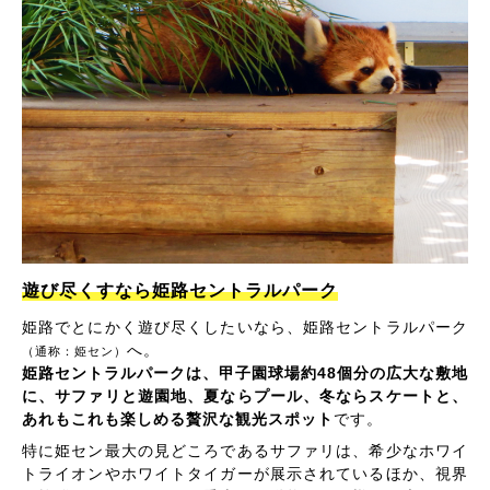
遊び尽くすなら姫路セントラルパーク
姫路でとにかく遊び尽くしたいなら、姫路セントラルパーク
へ。
（通称：姫セン）
姫路セントラルパークは、甲子園球場約48個分の広大な敷地
に、サファリと遊園地、夏ならプール、冬ならスケートと、
あれもこれも楽しめる贅沢な観光スポット
です。
特に姫セン最大の見どころであるサファリは、希少なホワイ
トライオンやホワイトタイガーが展示されているほか、視界