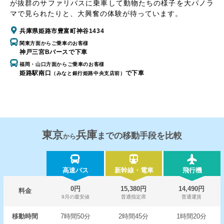
が抜群のサファリバスに乗車して動物たちの様子を大パノラ
マで見られたりと、大興奮の体験が待っています。
兵庫県姫路市豊富町神谷1434
関東方面からご乗車のお客様
神戸三宮Bバースで下車
福岡・山口方面からご乗車のお客様
姫路駅南口
で下車
（みなと銀行姫路中央支店前）
東京
兵庫
までの移動手段を比較
から
高速バス
新幹線・電車
飛行機
0円
15,380円
14,490円
料金
9月の最安値
普通指定席
普通運賃
移動時間
7時間50分
2時間45分
1時間20分