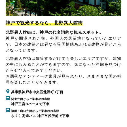
神戸で観光するなら、北野異人館街
北野異人館街は、神戸の代名詞的な観光スポット。
神戸が開港された後、外国人の居留地となっていたエリア
で、日本の建築とは異なる異国情緒あふれる建物が見どころ
となっています。
北野異人館街は散策するだけでも楽しいエリアですが、建物
の中にも入ることができますので、気になった洋館を見つけ
たらぜひ入ってみてください。
お洒落なアンティーク家具が見られたり、さまざまな国の料
理を楽しむことができます。
兵庫県神戸市中央区北野町3丁目
関東方面からご乗車のお客様
神戸三宮Bバースで下車
福岡・山口方面からご乗車のお客様
さくら高速バス 神戸市役所前で下車