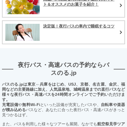
ト＆オススメのお菓子を紹介！
決定版！夜行バスの車内で睡眠するコツ
夜行バス・高速バスの予約ならバ
スのる.jp
バスのる.jpは東京⇔兵庫をはじめ、USJ、京都、名古屋、金沢、福
岡などの主要路線に加え、人気温泉地、城崎温泉までの直行バスなど
様々な夜行バス・高速バスを24時間オンラインでご予約いただけま
す。
充電設備
や
無料Wi-Fi
といった設備が充実したバスや、
自転車や楽器
が積み込める
バスなど、あなたに合った夜行バス・高速バスがきっと
見つかるはず。
また、バスを利用した様々なツアーも展開。なかでも
航空祭見学ツア