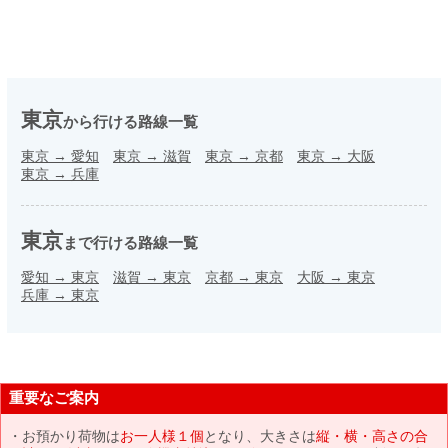
東京
から行ける路線一覧
東京
→
愛知
東京
→
滋賀
東京
→
京都
東京
→
大阪
東京
→
兵庫
東京
まで行ける路線一覧
愛知
→
東京
滋賀
→
東京
京都
→
東京
大阪
→
東京
兵庫
→
東京
重要なご案内
お預かり荷物は
お一人様１個
となり、大きさは
縦・横・高さの合