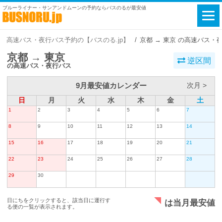
ブルーライナー・サンアンドムーンの予約ならバスのるが最安値
高速バス・夜行バス予約の【バスのる.jp】
京都 → 東京 の高速バス・
京都 → 東京
逆区間
の高速バス・夜行バス
9月最安値カレンダー
次月 >
日
月
火
水
木
金
土
1
2
3
4
5
6
7
8
9
10
11
12
13
14
15
16
17
18
19
20
21
22
23
24
25
26
27
28
29
30
日にちをクリックすると、該当日に運行す
は当月最安値
る便の一覧が表示されます。