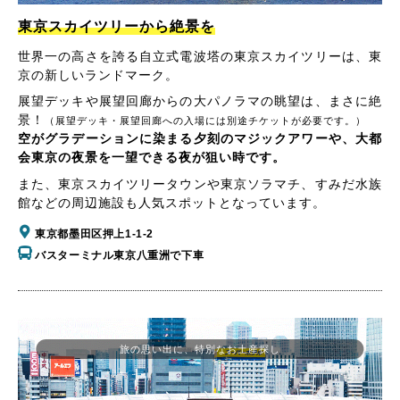
東京スカイツリーから絶景を
世界一の高さを誇る自立式電波塔の東京スカイツリーは、東
京の新しいランドマーク。
展望デッキや展望回廊からの大パノラマの眺望は、まさに絶
景！
（展望デッキ・展望回廊への入場には別途チケットが必要です。）
空がグラデーションに染まる夕刻のマジックアワーや、大都
会東京の夜景を一望できる夜が狙い時です。
また、東京スカイツリータウンや東京ソラマチ、すみだ水族
館などの周辺施設も人気スポットとなっています。
東京都墨田区押上1-1-2
バスターミナル東京八重洲で下車
旅の思い出に、特別なお土産探し