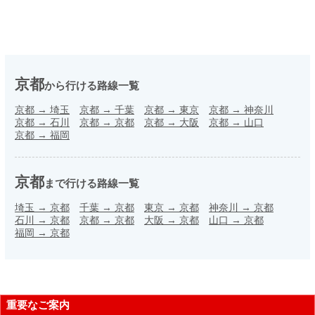
京都
から行ける路線一覧
京都
→
埼玉
京都
→
千葉
京都
→
東京
京都
→
神奈川
京都
→
石川
京都
→
京都
京都
→
大阪
京都
→
山口
京都
→
福岡
京都
まで行ける路線一覧
埼玉
→
京都
千葉
→
京都
東京
→
京都
神奈川
→
京都
石川
→
京都
京都
→
京都
大阪
→
京都
山口
→
京都
福岡
→
京都
重要なご案内