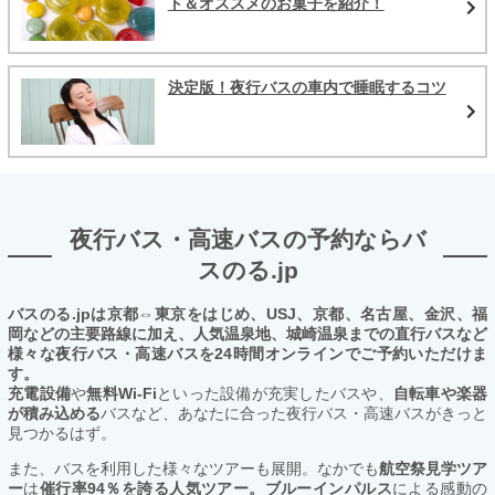
ト＆オススメのお菓子を紹介！
決定版！夜行バスの車内で睡眠するコツ
夜行バス・高速バスの予約ならバ
スのる.jp
バスのる.jpは京都⇔東京をはじめ、USJ、京都、名古屋、金沢、福
岡などの主要路線に加え、人気温泉地、城崎温泉までの直行バスなど
様々な夜行バス・高速バスを24時間オンラインでご予約いただけま
す。
充電設備
や
無料Wi-Fi
といった設備が充実したバスや、
自転車や楽器
が積み込める
バスなど、あなたに合った夜行バス・高速バスがきっと
見つかるはず。
また、バスを利用した様々なツアーも展開。なかでも
航空祭見学ツア
ー
は
催行率94％を誇る人気ツアー。ブルーインパルス
による感動の