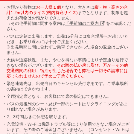
お預かり荷物は
お一人様１個
となり、大きさは
縦・横・高さの合
計1.2m以内のサイズ(機内持込サイズ)
までとなります。制限を超
えたお荷物はお預かりできません。
→その他手荷物に関する案内は
「手荷物のご案内」
をご確認くだ
さい。
バスは定刻に出発します。出発15分前には集合場所へお越しいた
だき、お乗り遅れには十分ご注意ください。
※出発時間に間に合わずご乗車できなかった場合の返金はござい
ません。
天候や道路状況、また、やむを得ない事情により予定通り運行で
きない場合がございます。
その際の払い戻し及び、万が一その他
交通機関の利用、宿泊が生じた場合でも弊社は一切その請求には
応じられませんので予めご了承ください。
緊急連絡先は、出発当日のキャンセル受付専用です。ご乗車場所
の案内はできかねます。
全席指定席となり、お客様にて席の指定はできません。
バスの最後列のシート及び一部のシートはリクライニングがあま
り倒れない場合があります。
2、3時間おきに休憩を取ります。
充電設備・Wi-Fiは機器トラブル等により使用できない場合がござ
います。その際のご返金はございません。（コンセント・Wi-Fiは