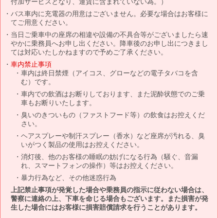
付加サービスとなり、運賃に含まれていない為。）
バス車内に充電器の用意はございません。必要な場合はお客様に
てご用意ください。
当日ご乗車中の座席の相違や設備の不具合等がございましたら速
やかに乗務員へお申し出ください。降車後のお申し出につきまし
ては対応いたしかねますので予めご了承ください。
車内禁止事項
車内は終日禁煙（アイコス、グローなどの電子タバコを含
む）です。
車内での飲酒はお断りしております、また泥酔状態でのご乗
車もお断りいたします。
臭いのきついもの（ファストフード等）の飲食はお控えくだ
さい。
ヘアスプレーや制汗スプレー（香水）など座席が汚れる、臭
いがつく製品の使用はお控えください。
消灯後、他のお客様の睡眠の妨げになる行為（騒ぐ、音漏
れ、スマートフォンの操作）等はお控えください。
暴力行為など、その他迷惑行為
上記禁止事項が発覚した場合や乗務員の指示に従わない場合は、
警察に連絡の上、下車を命じる場合もございます。また損害が発
生した場合にはお客様に損害賠償請求を行うことがあります。