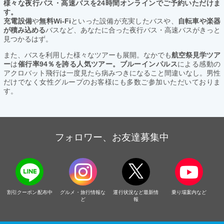
様々な夜行バス・高速バスを24時間オンラインでご予約いただけま
す。
充電設備
や
無料Wi-Fi
といった設備が充実したバスや、
自転車や楽器
が積み込める
バスなど、あなたに合った夜行バス・高速バスがきっと
見つかるはず。
また、バスを利用した様々なツアーも展開。なかでも
航空祭見学ツア
ー
は
催行率94％を誇る人気ツアー。ブルーインパルス
による感動の
アクロバット飛行は一度見たら病みつきになること間違いなし。男性
だけでなく女性グループのお客様にも多数ご参加いただいておりま
す。
フォロワー、お友達募集中
割引クーポン配布中
グルメ・旅行情報な
運行状況など最新情
乗り場案内など
ど
報