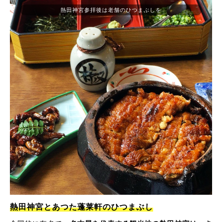
熱田神宮参拝後は老舗のひつまぶしを
熱田神宮とあつた蓬莱軒のひつまぶし