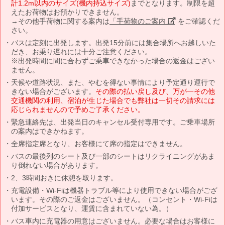
計1.2m以内のサイズ(機内持込サイズ)
までとなります。制限を超
えたお荷物はお預かりできません。
→その他手荷物に関する案内は
「手荷物のご案内」
をご確認くだ
さい。
バスは定刻に出発します。出発15分前には集合場所へお越しいた
だき、お乗り遅れには十分ご注意ください。
※出発時間に間に合わずご乗車できなかった場合の返金はござい
ません。
天候や道路状況、また、やむを得ない事情により予定通り運行で
きない場合がございます。
その際の払い戻し及び、万が一その他
交通機関の利用、宿泊が生じた場合でも弊社は一切その請求には
応じられませんので予めご了承ください。
緊急連絡先は、出発当日のキャンセル受付専用です。ご乗車場所
の案内はできかねます。
全席指定席となり、お客様にて席の指定はできません。
バスの最後列のシート及び一部のシートはリクライニングがあま
り倒れない場合があります。
2、3時間おきに休憩を取ります。
充電設備・Wi-Fiは機器トラブル等により使用できない場合がござ
います。その際のご返金はございません。（コンセント・Wi-Fiは
付加サービスとなり、運賃に含まれていない為。）
バス車内に充電器の用意はございません。必要な場合はお客様に