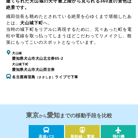
建てられた犬山城の天守最上階から見られる360度の景色は
絶景です。
織田信長も眺めたとされている絶景を心ゆくまで堪能したあ
とは、
犬山城下町
へ。
当時の城下町をリアルに再現するために、元々あった町を電
柱や電線を取っ払ってしまうほどこだわってリメイクし、散
策にもってこいのスポットとなっています。
犬山城
愛知県犬山市犬山北古券65-2
犬山城下町
愛知県犬山市犬山西古券
名古屋南笹島
ライブで下車
（ささしま）
東京
愛知
までの移動手段を比較
から
高速バス
新幹線・電車
飛行機