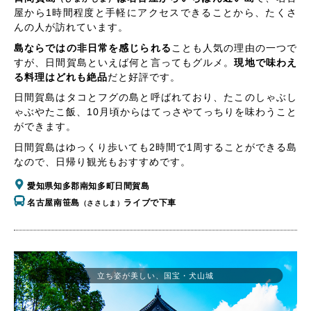
屋から1時間程度と手軽にアクセスできることから、たくさ
んの人が訪れています。
島ならではの非日常を感じられる
ことも人気の理由の一つで
すが、日間賀島といえば何と言ってもグルメ。
現地で味わえ
る料理はどれも絶品
だと好評です。
日間賀島はタコとフグの島と呼ばれており、たこのしゃぶし
ゃぶやたこ飯、10月頃からはてっさやてっちりを味わうこと
ができます。
日間賀島はゆっくり歩いても2時間で1周することができる島
なので、日帰り観光もおすすめです。
愛知県知多郡南知多町日間賀島
名古屋南笹島
ライブで下車
（ささしま）
立ち姿が美しい、国宝・犬山城