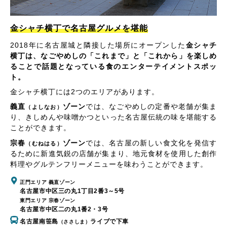
金シャチ横丁で名古屋グルメを堪能
2018年に名古屋城と隣接した場所にオープンした
金シャチ
横丁は、なごやめしの「これまで」と「これから」を楽しめ
ることで話題となっている食のエンターテイメントスポッ
ト。
金シャチ横丁には2つのエリアがあります。
義直
ゾーン
では、なごやめしの定番や老舗が集ま
（よしなお）
り、きしめんや味噌かつといった名古屋伝統の味を堪能する
ことができます。
宗春
ゾーン
では、名古屋の新しい食文化を発信す
（むねはる）
るために新進気鋭の店舗が集まり、地元食材を使用した創作
料理やグルテンフリーメニューを味わうことができます。
正門エリア 義直ゾーン
名古屋市中区三の丸1丁目2番3～5号
東門エリア 宗春ゾーン
名古屋市中区二の丸1番2・3号
名古屋南笹島
ライブで下車
（ささしま）