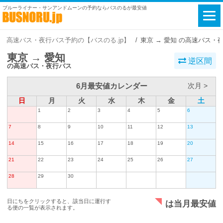
ブルーライナー・サンアンドムーンの予約ならバスのるが最安値
高速バス・夜行バス予約の【バスのる.jp】
東京 → 愛知 の高速バス・
東京 → 愛知
逆区間
の高速バス・夜行バス
6月最安値カレンダー
次月 >
日
月
火
水
木
金
土
1
2
3
4
5
6
7
8
9
10
11
12
13
14
15
16
17
18
19
20
21
22
23
24
25
26
27
28
29
30
日にちをクリックすると、該当日に運行す
は当月最安値
る便の一覧が表示されます。