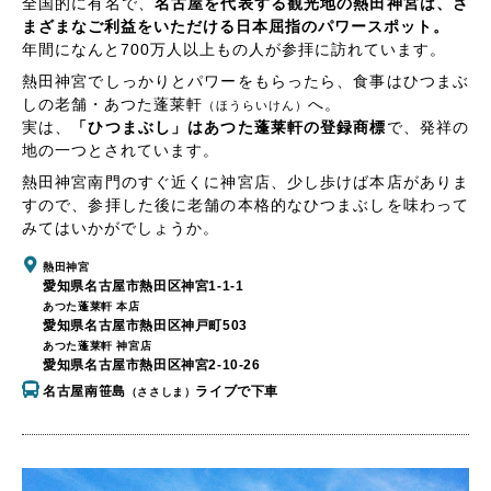
全国的に有名で、
名古屋を代表する観光地の熱田神宮は、さ
まざまなご利益をいただける日本屈指のパワースポット。
年間になんと700万人以上もの人が参拝に訪れています。
熱田神宮でしっかりとパワーをもらったら、食事はひつまぶ
しの老舗・あつた蓬莱軒
へ。
（ほうらいけん）
実は、
「ひつまぶし」はあつた蓬莱軒の登録商標
で、発祥の
地の一つとされています。
熱田神宮南門のすぐ近くに神宮店、少し歩けば本店がありま
すので、参拝した後に老舗の本格的なひつまぶしを味わって
みてはいかがでしょうか。
熱田神宮
愛知県名古屋市熱田区神宮1-1-1
あつた蓬莱軒 本店
愛知県名古屋市熱田区神戸町503
あつた蓬莱軒 神宮店
愛知県名古屋市熱田区神宮2-10-26
名古屋南笹島
ライブで下車
（ささしま）