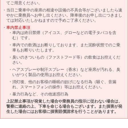
てご用意ください。
当日ご乗車中の座席の相違や設備の不具合等がございましたら速
やかに乗務員へお申し出ください。降車後のお申し出につきまし
ては対応いたしかねますので予めご了承ください。
車内禁止事項
車内は終日禁煙（アイコス、グローなどの電子タバコを含
む）です。
車内での飲酒はお断りしております、また泥酔状態でのご乗
車もお断りいたします。
臭いのきついもの（ファストフード等）の飲食はお控えくだ
さい。
ヘアスプレーや制汗スプレー（香水）など座席が汚れる、臭
いがつく製品の使用はお控えください。
消灯後、他のお客様の睡眠の妨げになる行為（騒ぐ、音漏
れ、スマートフォンの操作）等はお控えください。
暴力行為など、その他迷惑行為
上記禁止事項が発覚した場合や乗務員の指示に従わない場合は、
警察に連絡の上、下車を命じる場合もございます。また損害が発
生した場合にはお客様に損害賠償請求を行うことがあります。