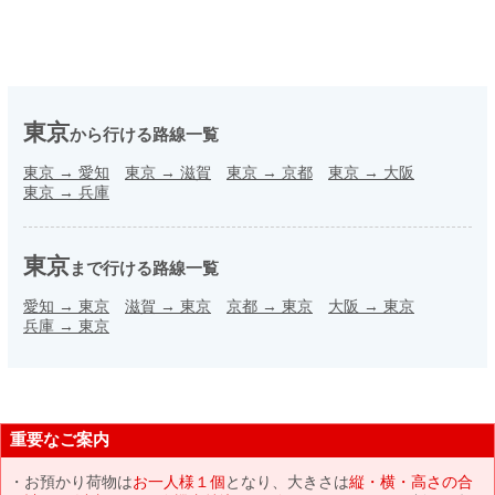
東京
から行ける路線一覧
東京
→
愛知
東京
→
滋賀
東京
→
京都
東京
→
大阪
東京
→
兵庫
東京
まで行ける路線一覧
愛知
→
東京
滋賀
→
東京
京都
→
東京
大阪
→
東京
兵庫
→
東京
重要なご案内
お預かり荷物は
お一人様１個
となり、大きさは
縦・横・高さの合