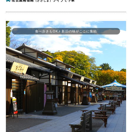
名古屋南笹島
ライブで下車
（ささしま）
食べ歩きもOK♬新旧の味がここに集結