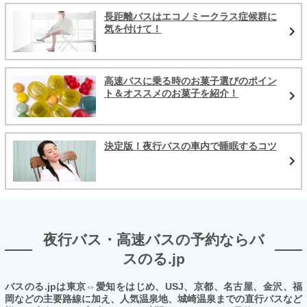
長距離バスはエコノミークラス症候群に
気を付けて！
高速バスに乗る時のお菓子選びのポイン
ト＆オススメのお菓子を紹介！
決定版！夜行バスの車内で睡眠するコツ
夜行バス・高速バスの予約ならバ
スのる.jp
バスのる.jpは東京⇔愛知をはじめ、USJ、京都、名古屋、金沢、福
岡などの主要路線に加え、人気温泉地、城崎温泉までの直行バスなど