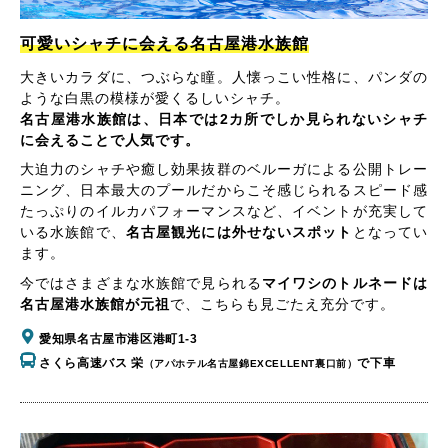
可愛いシャチに会える名古屋港水族館
大きいカラダに、つぶらな瞳。人懐っこい性格に、パンダの
ような白黒の模様が愛くるしいシャチ。
名古屋港水族館は、日本では2カ所でしか見られないシャチ
に会えることで人気です。
大迫力のシャチや癒し効果抜群のベルーガによる公開トレー
ニング、日本最大のプールだからこそ感じられるスピード感
たっぷりのイルカパフォーマンスなど、イベントが充実して
いる水族館で、
名古屋観光には外せないスポット
となってい
ます。
今ではさまざまな水族館で見られる
マイワシのトルネードは
名古屋港水族館が元祖
で、こちらも見ごたえ充分です。
愛知県名古屋市港区港町1-3
さくら高速バス 栄
で下車
（アパホテル名古屋錦EXCELLENT裏口前）