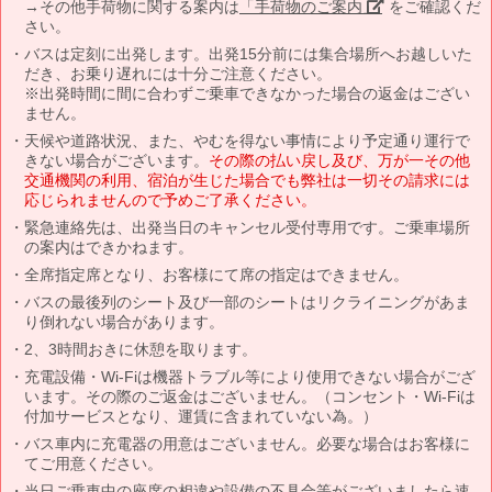
→その他手荷物に関する案内は
「手荷物のご案内」
をご確認くだ
さい。
バスは定刻に出発します。出発15分前には集合場所へお越しいた
だき、お乗り遅れには十分ご注意ください。
※出発時間に間に合わずご乗車できなかった場合の返金はござい
ません。
天候や道路状況、また、やむを得ない事情により予定通り運行で
きない場合がございます。
その際の払い戻し及び、万が一その他
交通機関の利用、宿泊が生じた場合でも弊社は一切その請求には
応じられませんので予めご了承ください。
緊急連絡先は、出発当日のキャンセル受付専用です。ご乗車場所
の案内はできかねます。
全席指定席となり、お客様にて席の指定はできません。
バスの最後列のシート及び一部のシートはリクライニングがあま
り倒れない場合があります。
2、3時間おきに休憩を取ります。
充電設備・Wi-Fiは機器トラブル等により使用できない場合がござ
います。その際のご返金はございません。（コンセント・Wi-Fiは
付加サービスとなり、運賃に含まれていない為。）
バス車内に充電器の用意はございません。必要な場合はお客様に
てご用意ください。
当日ご乗車中の座席の相違や設備の不具合等がございましたら速