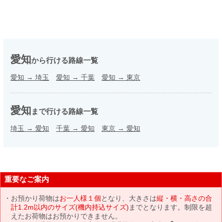
愛知
から行ける路線一覧
愛知
→
埼玉
愛知
→
千葉
愛知
→
東京
愛知
まで行ける路線一覧
埼玉
→
愛知
千葉
→
愛知
東京
→
愛知
重要なご案内
お預かり荷物は
お一人様１個
となり、大きさは
縦・横・高さの合
計1.2m以内のサイズ(機内持込サイズ)
までとなります。制限を超
えたお荷物はお預かりできません。