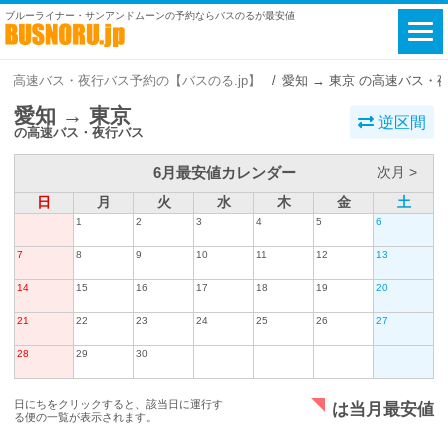
ブルーライナー・サンアンドムーンの予約ならバスのるが最安値
高速バス・夜行バス予約の【バスのる.jp】
愛知 → 東京 の高速バス・
愛知 → 東京
逆区間
の高速バス・夜行バス
6月最安値カレンダー
次月 >
日
月
火
水
木
金
土
1
2
3
4
5
6
7
8
9
10
11
12
13
14
15
16
17
18
19
20
21
22
23
24
25
26
27
28
29
30
日にちをクリックすると、該当日に運行す
は当月最安値
る便の一覧が表示されます。