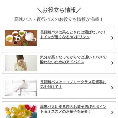
＼お役立ち情報／
高速バス・夜行バスのお役立ち情報が満載！
長距離バスに乗るときには選ばないで！
トイレが近くなるNGドリンク
気分が悪くなってからでは遅い！バスで
酔わないためのアドバイス
長距離バスはエコノミークラス症候群に
気を付けて！
高速バスに乗る時のお菓子選びのポイン
ト＆オススメのお菓子を紹介！