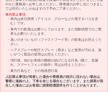
やかに乗務員へお申し出ください。降車後のお申し出につきまし
ては対応いたしかねますので予めご了承ください。
車内禁止事項
車内は終日禁煙（アイコス、グローなどの電子タバコを含
む）です。
車内での飲酒はお断りしております、また泥酔状態でのご乗
車もお断りいたします。
臭いのきついもの（ファストフード等）の飲食はお控えくだ
さい。
ヘアスプレーや制汗スプレー（香水）など座席が汚れる、臭
いがつく製品の使用はお控えください。
消灯後、他のお客様の睡眠の妨げになる行為（騒ぐ、音漏
れ、スマートフォンの操作）等はお控えください。
暴力行為など、その他迷惑行為
上記禁止事項が発覚した場合や乗務員の指示に従わない場合は、
警察に連絡の上、下車を命じる場合もございます。また損害が発
生した場合にはお客様に損害賠償請求を行うことがあります。