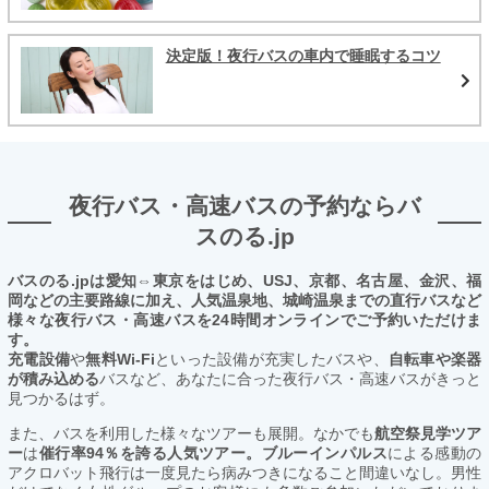
決定版！夜行バスの車内で睡眠するコツ
夜行バス・高速バスの予約ならバ
スのる.jp
バスのる.jpは愛知⇔東京をはじめ、USJ、京都、名古屋、金沢、福
岡などの主要路線に加え、人気温泉地、城崎温泉までの直行バスなど
様々な夜行バス・高速バスを24時間オンラインでご予約いただけま
す。
充電設備
や
無料Wi-Fi
といった設備が充実したバスや、
自転車や楽器
が積み込める
バスなど、あなたに合った夜行バス・高速バスがきっと
見つかるはず。
また、バスを利用した様々なツアーも展開。なかでも
航空祭見学ツア
ー
は
催行率94％を誇る人気ツアー。ブルーインパルス
による感動の
アクロバット飛行は一度見たら病みつきになること間違いなし。男性