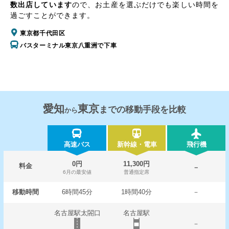
数出店しています
ので、お土産を選ぶだけでも楽しい時間を
過ごすことができます。
東京都千代田区
バスターミナル東京八重洲で下車
愛知
東京
までの移動手段を比較
から
高速バス
新幹線・電車
飛行機
0円
11,300円
料金
－
6月の最安値
普通指定席
移動時間
6時間45分
1時間40分
－
名古屋駅太閤口
名古屋駅
－