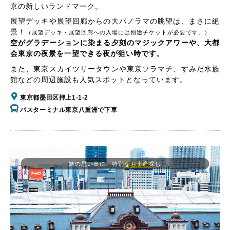
京の新しいランドマーク。
展望デッキや展望回廊からの大パノラマの眺望は、まさに絶
景！
（展望デッキ・展望回廊への入場には別途チケットが必要です。）
空がグラデーションに染まる夕刻のマジックアワーや、大都
会東京の夜景を一望できる夜が狙い時です。
また、東京スカイツリータウンや東京ソラマチ、すみだ水族
館などの周辺施設も人気スポットとなっています。
東京都墨田区押上1-1-2
バスターミナル東京八重洲で下車
旅の思い出に、特別なお土産探し