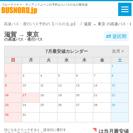
ブルーライナー・サンアンドムーンの予約ならバスのるが最安値
高速バス・夜行バス予約の【バスのる.jp】
滋賀 → 東京 の高速バス・
滋賀 → 東京
逆区間
の高速バス・夜行バス
7月最安値カレンダー
次月 >
日
月
火
水
木
金
土
1
2
3
4
5
6
7
8
9
10
11
12
13
14
15
16
17
18
19
20
21
22
23
24
25
26
27
28
29
30
31
日にちをクリックすると、該当日に運行す
は当月最安値