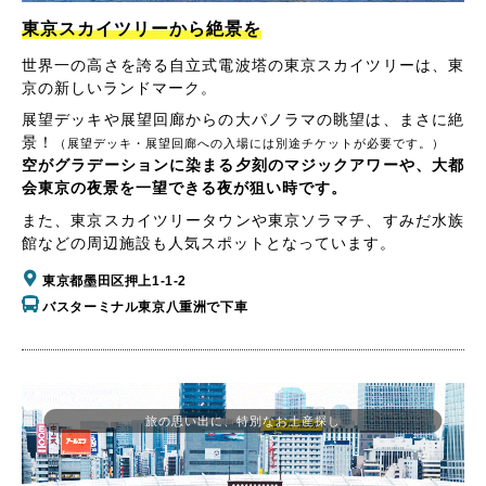
東京スカイツリーから絶景を
世界一の高さを誇る自立式電波塔の東京スカイツリーは、東
京の新しいランドマーク。
展望デッキや展望回廊からの大パノラマの眺望は、まさに絶
景！
（展望デッキ・展望回廊への入場には別途チケットが必要です。）
空がグラデーションに染まる夕刻のマジックアワーや、大都
会東京の夜景を一望できる夜が狙い時です。
また、東京スカイツリータウンや東京ソラマチ、すみだ水族
館などの周辺施設も人気スポットとなっています。
東京都墨田区押上1-1-2
バスターミナル東京八重洲で下車
旅の思い出に、特別なお土産探し