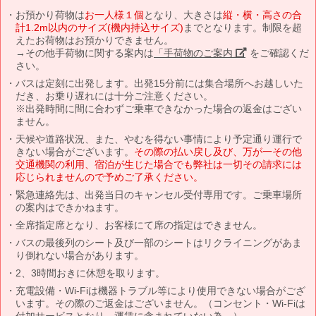
お預かり荷物は
お一人様１個
となり、大きさは
縦・横・高さの合
計1.2m以内のサイズ(機内持込サイズ)
までとなります。制限を超
えたお荷物はお預かりできません。
→その他手荷物に関する案内は
「手荷物のご案内」
をご確認くだ
さい。
バスは定刻に出発します。出発15分前には集合場所へお越しいた
だき、お乗り遅れには十分ご注意ください。
※出発時間に間に合わずご乗車できなかった場合の返金はござい
ません。
天候や道路状況、また、やむを得ない事情により予定通り運行で
きない場合がございます。
その際の払い戻し及び、万が一その他
交通機関の利用、宿泊が生じた場合でも弊社は一切その請求には
応じられませんので予めご了承ください。
緊急連絡先は、出発当日のキャンセル受付専用です。ご乗車場所
の案内はできかねます。
全席指定席となり、お客様にて席の指定はできません。
バスの最後列のシート及び一部のシートはリクライニングがあま
り倒れない場合があります。
2、3時間おきに休憩を取ります。
充電設備・Wi-Fiは機器トラブル等により使用できない場合がござ
います。その際のご返金はございません。（コンセント・Wi-Fiは
付加サービスとなり、運賃に含まれていない為。）