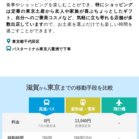
食事やショッピングを楽しむことができ、
特にショッピング
は定番の東京土産から友人や家族が喜ぶちょっとしたギフ
ト、自分へのご褒美コスメなど、気軽に立ち寄れる店舗が多
数出店しています
ので、お土産を選ぶだけでも楽しい時間を
過ごすことができます。
東京都千代田区
バスターミナル東京八重洲で下車
滋賀
東京
までの移動手段を比較
から
高速バス
新幹線・電車
飛行機
0円
13,040円
料金
－
7月の最安値
普通指定席
移動時間
7時間
2時間10分
－