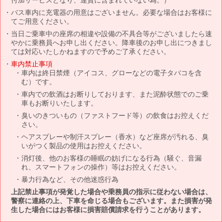
バス車内に充電器の用意はございません。必要な場合はお客様に
てご用意ください。
当日ご乗車中の座席の相違や設備の不具合等がございましたら速
やかに乗務員へお申し出ください。降車後のお申し出につきまし
ては対応いたしかねますので予めご了承ください。
車内禁止事項
車内は終日禁煙（アイコス、グローなどの電子タバコを含
む）です。
車内での飲酒はお断りしております、また泥酔状態でのご乗
車もお断りいたします。
臭いのきついもの（ファストフード等）の飲食はお控えくだ
さい。
ヘアスプレーや制汗スプレー（香水）など座席が汚れる、臭
いがつく製品の使用はお控えください。
消灯後、他のお客様の睡眠の妨げになる行為（騒ぐ、音漏
れ、スマートフォンの操作）等はお控えください。
暴力行為など、その他迷惑行為
上記禁止事項が発覚した場合や乗務員の指示に従わない場合は、
警察に連絡の上、下車を命じる場合もございます。また損害が発
生した場合にはお客様に損害賠償請求を行うことがあります。