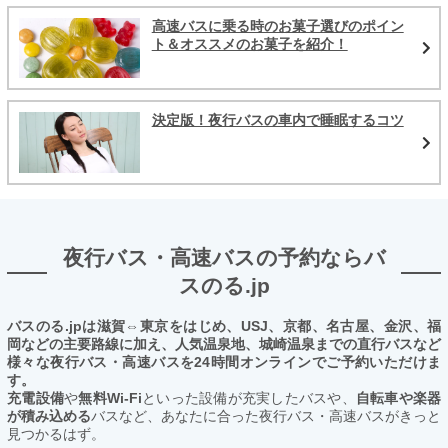
高速バスに乗る時のお菓子選びのポイン
ト＆オススメのお菓子を紹介！
決定版！夜行バスの車内で睡眠するコツ
夜行バス・高速バスの予約ならバ
スのる.jp
バスのる.jpは滋賀⇔東京をはじめ、USJ、京都、名古屋、金沢、福
岡などの主要路線に加え、人気温泉地、城崎温泉までの直行バスなど
様々な夜行バス・高速バスを24時間オンラインでご予約いただけま
す。
充電設備
や
無料Wi-Fi
といった設備が充実したバスや、
自転車や楽器
が積み込める
バスなど、あなたに合った夜行バス・高速バスがきっと
見つかるはず。