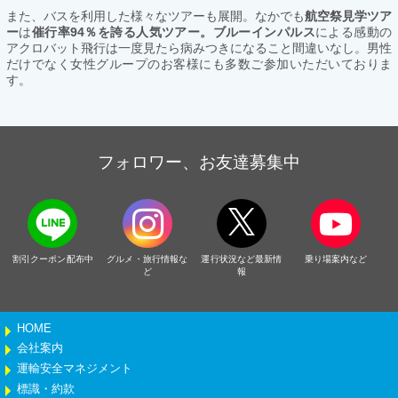
また、バスを利用した様々なツアーも展開。なかでも
航空祭見学ツア
ー
は
催行率94％を誇る人気ツアー。ブルーインパルス
による感動の
アクロバット飛行は一度見たら病みつきになること間違いなし。男性
だけでなく女性グループのお客様にも多数ご参加いただいておりま
す。
フォロワー、お友達募集中
割引クーポン配布中
グルメ・旅行情報な
運行状況など最新情
乗り場案内など
ど
報
HOME
会社案内
運輸安全マネジメント
標識・約款