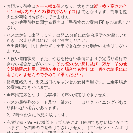
お預かり荷物は
お一人様１個
となり、大きさは
縦・横・高さの合
計1.2m以内のサイズ(機内持込サイズ)
までとなります。制限を超
えたお荷物はお預かりできません。
→その他手荷物に関する案内は
「手荷物のご案内」
をご確認くだ
さい。
バスは定刻に出発します。出発15分前には集合場所へお越しいた
だき、お乗り遅れには十分ご注意ください。
※出発時間に間に合わずご乗車できなかった場合の返金はござい
ません。
天候や道路状況、また、やむを得ない事情により予定通り運行で
きない場合がございます。
その際の払い戻し及び、万が一その他
交通機関の利用、宿泊が生じた場合でも弊社は一切その請求には
応じられませんので予めご了承ください。
緊急連絡先は、出発当日のキャンセル受付専用です。ご乗車場所
の案内はできかねます。
全席指定席となり、お客様にて席の指定はできません。
バスの最後列のシート及び一部のシートはリクライニングがあま
り倒れない場合があります。
2、3時間おきに休憩を取ります。
充電設備・Wi-Fiは機器トラブル等により使用できない場合がござ
います。その際のご返金はございません。（コンセント・Wi-Fiは
付加サービスとなり、運賃に含まれていない為。）