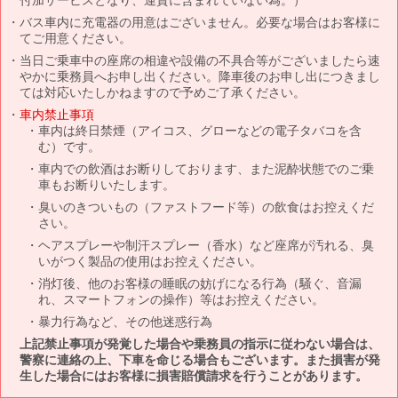
バス車内に充電器の用意はございません。必要な場合はお客様に
てご用意ください。
当日ご乗車中の座席の相違や設備の不具合等がございましたら速
やかに乗務員へお申し出ください。降車後のお申し出につきまし
ては対応いたしかねますので予めご了承ください。
車内禁止事項
車内は終日禁煙（アイコス、グローなどの電子タバコを含
む）です。
車内での飲酒はお断りしております、また泥酔状態でのご乗
車もお断りいたします。
臭いのきついもの（ファストフード等）の飲食はお控えくだ
さい。
ヘアスプレーや制汗スプレー（香水）など座席が汚れる、臭
いがつく製品の使用はお控えください。
消灯後、他のお客様の睡眠の妨げになる行為（騒ぐ、音漏
れ、スマートフォンの操作）等はお控えください。
暴力行為など、その他迷惑行為
上記禁止事項が発覚した場合や乗務員の指示に従わない場合は、
警察に連絡の上、下車を命じる場合もございます。また損害が発
生した場合にはお客様に損害賠償請求を行うことがあります。