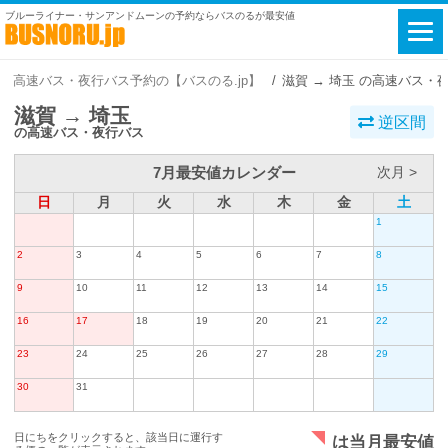
ブルーライナー・サンアンドムーンの予約ならバスのるが最安値
高速バス・夜行バス予約の【バスのる.jp】
滋賀 → 埼玉 の高速バス・
滋賀 → 埼玉
逆区間
の高速バス・夜行バス
7月最安値カレンダー
次月 >
日
月
火
水
木
金
土
1
2
3
4
5
6
7
8
9
10
11
12
13
14
15
16
17
18
19
20
21
22
23
24
25
26
27
28
29
30
31
日にちをクリックすると、該当日に運行す
は当月最安値