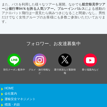
また、バスを利用した様々なツアーも展開。なかでも
航空祭見学ツア
ー
は
催行率94％を誇る人気ツアー。ブルーインパルス
による感動の
アクロバット飛行は一度見たら病みつきになること間違いなし。男性
だけでなく女性グループのお客様にも多数ご参加いただいておりま
す。
フォロワー、お友達募集中
割引クーポン配布中
グルメ・旅行情報な
運行状況など最新情
乗り場案内など
ど
報
HOME
会社案内
運輸安全マネジメント
標識・約款