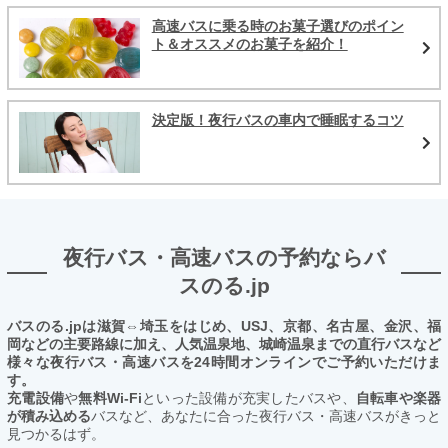
高速バスに乗る時のお菓子選びのポイン
ト＆オススメのお菓子を紹介！
決定版！夜行バスの車内で睡眠するコツ
夜行バス・高速バスの予約ならバ
スのる.jp
バスのる.jpは滋賀⇔埼玉をはじめ、USJ、京都、名古屋、金沢、福
岡などの主要路線に加え、人気温泉地、城崎温泉までの直行バスなど
様々な夜行バス・高速バスを24時間オンラインでご予約いただけま
す。
充電設備
や
無料Wi-Fi
といった設備が充実したバスや、
自転車や楽器
が積み込める
バスなど、あなたに合った夜行バス・高速バスがきっと
見つかるはず。