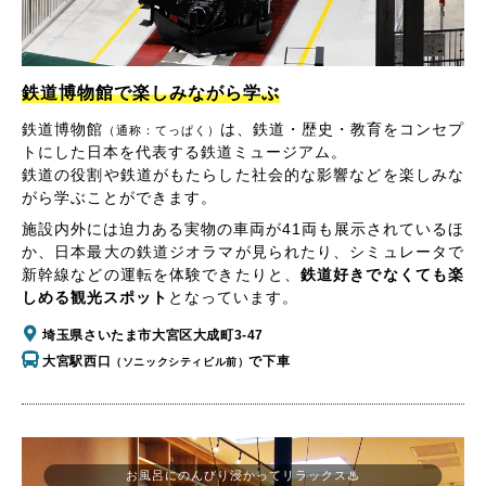
鉄道博物館で楽しみながら学ぶ
鉄道博物館
は、鉄道・歴史・教育をコンセプ
（通称：てっぱく）
トにした日本を代表する鉄道ミュージアム。
鉄道の役割や鉄道がもたらした社会的な影響などを楽しみな
がら学ぶことができます。
施設内外には迫力ある実物の車両が41両も展示されているほ
か、日本最大の鉄道ジオラマが見られたり、シミュレータで
新幹線などの運転を体験できたりと、
鉄道好きでなくても楽
しめる観光スポット
となっています。
埼玉県さいたま市大宮区大成町3-47
大宮駅西口
で下車
（ソニックシティビル前）
お風呂にのんびり浸かってリラックス♨