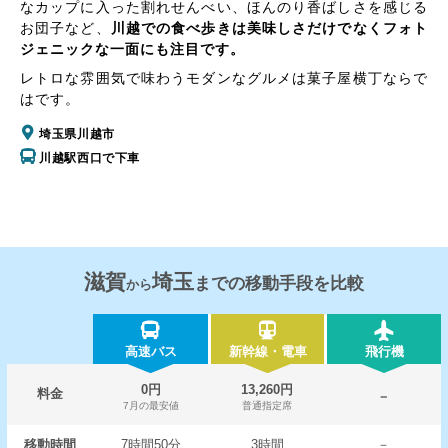
なカップに入った割れせんべい、ほんのり香ばしさを感じる
お団子など、
川越での食べ歩きは美味しさだけでなくフォト
ジェニックな一面にも注目です。
レトロな雰囲気で味わうモダンなグルメは菓子屋横丁ならで
はです。
埼玉県川越市
川越駅西口で下車
滋賀
埼玉
までの移動手段を比較
から
高速バス
新幹線・電車
飛行機
0円
13,260円
料金
－
7月の最安値
普通指定席
移動時間
7時間50分
3時間
－