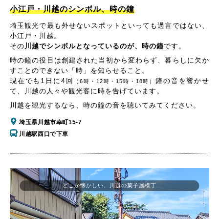
小江戸・川越のシンボル、時の鐘
埼玉観光で最も外せないスポットといっても過言ではない、
小江戸・川越。
その
川越でシンボルとなっているのが、時の鐘
です。
時の鐘の役目は創建された当初から変わらず、暮らしに欠か
すことのできない「時」を知らせること。
現在でも1日に4回
鐘の音を響かせ
（6時・12時・15時・18時）
て、川越の人々や観光客に時を告げています。
川越を観光するなら、時の鐘の音を聴いてみてください。
埼玉県川越市幸町15-7
川越駅西口で下車
どこか懐かしい、川越の菓子屋横丁