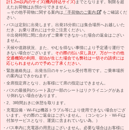
計1.2m以内のサイズ(機内持込サイズ)
までとなります。制限を超
えたお荷物はお預かりできません。
→その他手荷物に関する案内は
「手荷物のご案内」
をご確認くだ
さい。
バスは定刻に出発します。出発15分前には集合場所へお越しいた
だき、お乗り遅れには十分ご注意ください。
※出発時間に間に合わずご乗車できなかった場合の返金はござい
ません。
天候や道路状況、また、やむを得ない事情により予定通り運行で
きない場合がございます。
その際の払い戻し及び、万が一その他
交通機関の利用、宿泊が生じた場合でも弊社は一切その請求には
応じられませんので予めご了承ください。
緊急連絡先は、出発当日のキャンセル受付専用です。ご乗車場所
の案内はできかねます。
全席指定席となり、お客様にて席の指定はできません。
バスの最後列のシート及び一部のシートはリクライニングがあま
り倒れない場合があります。
2、3時間おきに休憩を取ります。
充電設備・Wi-Fiは機器トラブル等により使用できない場合がござ
います。その際のご返金はございません。（コンセント・Wi-Fiは
付加サービスとなり、運賃に含まれていない為。）
バス車内に充電器の用意はございません。必要な場合はお客様に