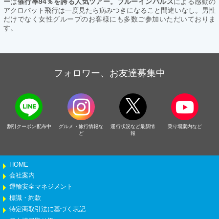
ー
は
催行率94％を誇る人気ツアー。ブルーインパルス
による感動の
アクロバット飛行は一度見たら病みつきになること間違いなし。男性
だけでなく女性グループのお客様にも多数ご参加いただいておりま
す。
フォロワー、お友達募集中
割引クーポン配布中
グルメ・旅行情報な
運行状況など最新情
乗り場案内など
ど
報
HOME
会社案内
運輸安全マネジメント
標識・約款
特定商取引法に基づく表記