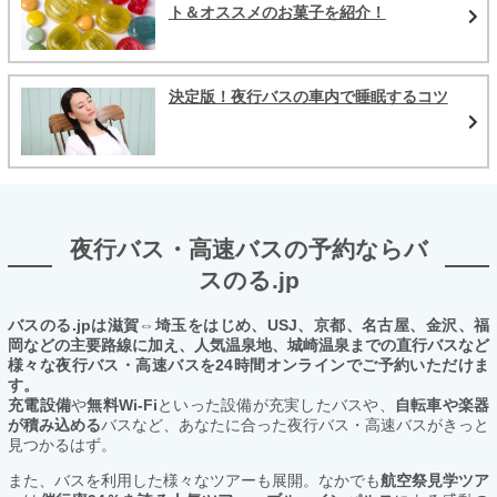
ト＆オススメのお菓子を紹介！
決定版！夜行バスの車内で睡眠するコツ
夜行バス・高速バスの予約ならバ
スのる.jp
バスのる.jpは滋賀⇔埼玉をはじめ、USJ、京都、名古屋、金沢、福
岡などの主要路線に加え、人気温泉地、城崎温泉までの直行バスなど
様々な夜行バス・高速バスを24時間オンラインでご予約いただけま
す。
充電設備
や
無料Wi-Fi
といった設備が充実したバスや、
自転車や楽器
が積み込める
バスなど、あなたに合った夜行バス・高速バスがきっと
見つかるはず。
また、バスを利用した様々なツアーも展開。なかでも
航空祭見学ツア