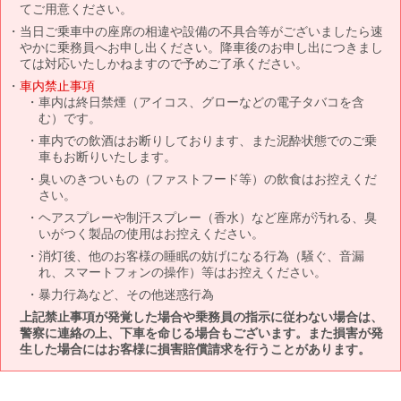
てご用意ください。
当日ご乗車中の座席の相違や設備の不具合等がございましたら速
やかに乗務員へお申し出ください。降車後のお申し出につきまし
ては対応いたしかねますので予めご了承ください。
車内禁止事項
車内は終日禁煙（アイコス、グローなどの電子タバコを含
む）です。
車内での飲酒はお断りしております、また泥酔状態でのご乗
車もお断りいたします。
臭いのきついもの（ファストフード等）の飲食はお控えくだ
さい。
ヘアスプレーや制汗スプレー（香水）など座席が汚れる、臭
いがつく製品の使用はお控えください。
消灯後、他のお客様の睡眠の妨げになる行為（騒ぐ、音漏
れ、スマートフォンの操作）等はお控えください。
暴力行為など、その他迷惑行為
上記禁止事項が発覚した場合や乗務員の指示に従わない場合は、
警察に連絡の上、下車を命じる場合もございます。また損害が発
生した場合にはお客様に損害賠償請求を行うことがあります。