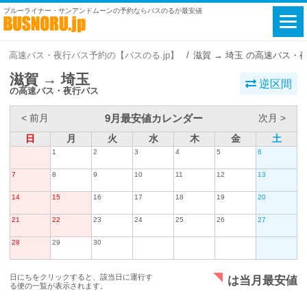
ブルーライナー・サンアンドムーンの予約ならバスのるが最安値
高速バス・夜行バス予約の【バスのる.jp】
滋賀 → 埼玉 の高速バス・
滋賀 → 埼玉
逆区間
の高速バス・夜行バス
9月最安値カレンダー
< 前月
次月 >
日
月
火
水
木
金
土
1
2
3
4
5
6
7
8
9
10
11
12
13
14
15
16
17
18
19
20
21
22
23
24
25
26
27
28
29
30
日にちをクリックすると、該当日に運行す
は当月最安値
る便の一覧が表示されます。