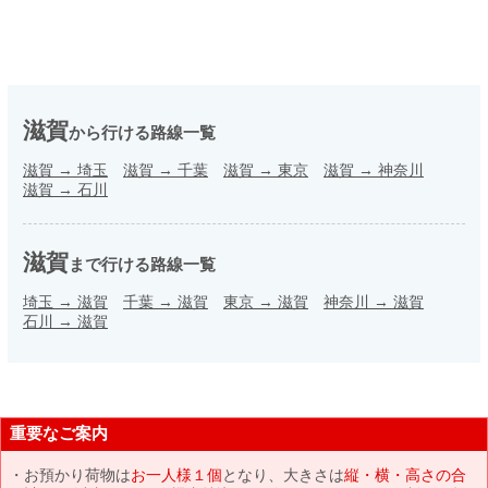
滋賀
から行ける路線一覧
滋賀
→
埼玉
滋賀
→
千葉
滋賀
→
東京
滋賀
→
神奈川
滋賀
→
石川
滋賀
まで行ける路線一覧
埼玉
→
滋賀
千葉
→
滋賀
東京
→
滋賀
神奈川
→
滋賀
石川
→
滋賀
重要なご案内
お預かり荷物は
お一人様１個
となり、大きさは
縦・横・高さの合