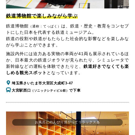
鉄道博物館で楽しみながら学ぶ
鉄道博物館
は、鉄道・歴史・教育をコンセプ
（通称：てっぱく）
トにした日本を代表する鉄道ミュージアム。
鉄道の役割や鉄道がもたらした社会的な影響などを楽しみな
がら学ぶことができます。
施設内外には迫力ある実物の車両が41両も展示されているほ
か、日本最大の鉄道ジオラマが見られたり、シミュレータで
新幹線などの運転を体験できたりと、
鉄道好きでなくても楽
しめる観光スポット
となっています。
埼玉県さいたま市大宮区大成町3-47
大宮駅西口
で下車
（ソニックシティビル前）
お風呂にのんびり浸かってリラックス♨