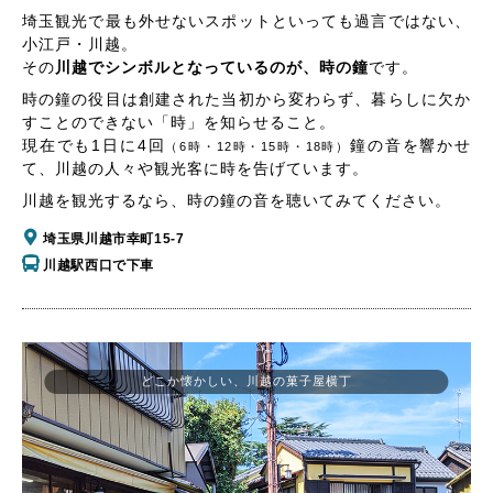
埼玉観光で最も外せないスポットといっても過言ではない、
小江戸・川越。
その
川越でシンボルとなっているのが、時の鐘
です。
時の鐘の役目は創建された当初から変わらず、暮らしに欠か
すことのできない「時」を知らせること。
現在でも1日に4回
鐘の音を響かせ
（6時・12時・15時・18時）
て、川越の人々や観光客に時を告げています。
川越を観光するなら、時の鐘の音を聴いてみてください。
埼玉県川越市幸町15-7
川越駅西口で下車
どこか懐かしい、川越の菓子屋横丁