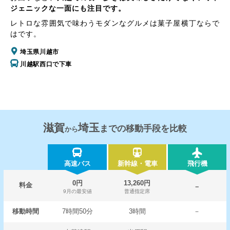
ジェニックな一面にも注目です。
レトロな雰囲気で味わうモダンなグルメは菓子屋横丁ならで
はです。
埼玉県川越市
川越駅西口で下車
滋賀
埼玉
までの移動手段を比較
から
高速バス
新幹線・電車
飛行機
0円
13,260円
料金
－
9月の最安値
普通指定席
移動時間
7時間50分
3時間
－