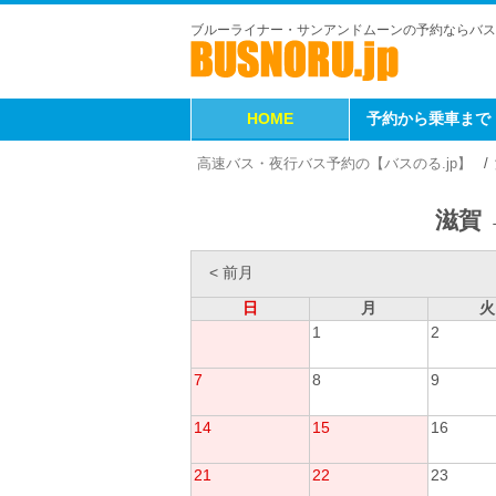
ブルーライナー・サンアンドムーンの予約ならバス
HOME
予約から乗車まで
高速バス・夜行バス予約の【バスのる.jp】
滋賀 
< 前月
日
月
火
1
2
7
8
9
14
15
16
21
22
23