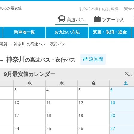
のるが最安値
お体の不自由なお客様
安全
高速バス
ツアー予約
乗車地一覧
お支払い方法
変更・取消・返金
滋賀 → 神奈川 の高速バス・夜行バス
→ 神奈川
逆区間
の高速バス・夜行バス
9月最安値カレンダー
次月 
水
木
金
土
3
4
5
6
10
11
12
13
17
18
19
20
24
25
26
27