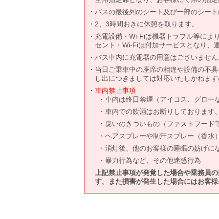
バスの最後列のシート及び一部のシート
2、3時間おきに休憩を取ります。
充電設備・Wi-Fiは機器トラブル等に
セント・Wi-Fiは付加サービスとなり
バス車内に充電器の用意はございません
当日ご乗車中の座席の相違や設備の不具
し出につきましては対応いたしかねます
車内禁止事項
車内は終日禁煙（アイコス、グロー
車内での飲酒はお断りしております
臭いのきついもの（ファストフード
ヘアスプレーや制汗スプレー（香水
消灯後、他のお客様の睡眠の妨げに
暴力行為など、その他迷惑行為
上記禁止事項が発覚した場合や乗務員の
す。また損害が発生した場合にはお客様