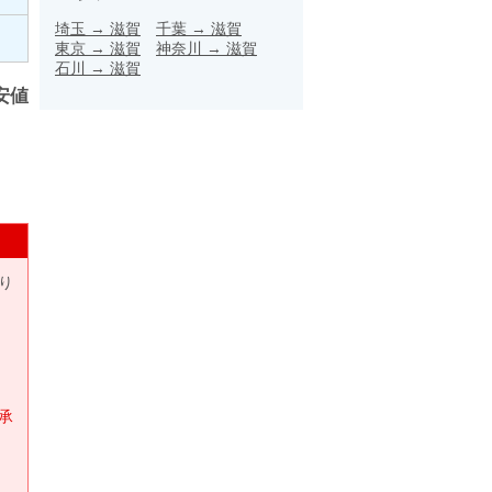
埼玉
→
滋賀
千葉
→
滋賀
東京
→
滋賀
神奈川
→
滋賀
石川
→
滋賀
安値
り
承