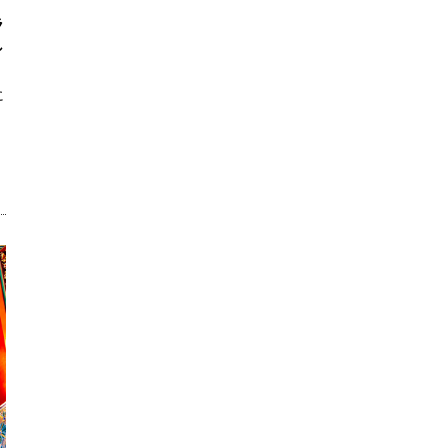
ラ
し
に
。