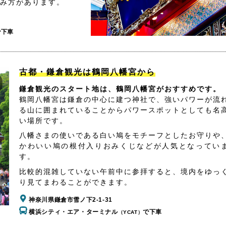
み方があります。
で下車
古都・鎌倉観光は鶴岡八幡宮から
鎌倉観光のスタート地は、鶴岡八幡宮がおすすめです。
鶴岡八幡宮は鎌倉の中心に建つ神社で、強いパワーが流
る山に囲まれていることからパワースポットとしても名
い場所です。
八幡さまの使いである白い鳩をモチーフとしたお守りや
かわいい鳩の根付入りおみくじなどが人気となってい
す。
比較的混雑していない午前中に参拝すると、境内をゆっ
り見てまわることができます。
神奈川県鎌倉市雪ノ下2-1-31
横浜シティ・エア・ターミナル
で下車
（YCAT）