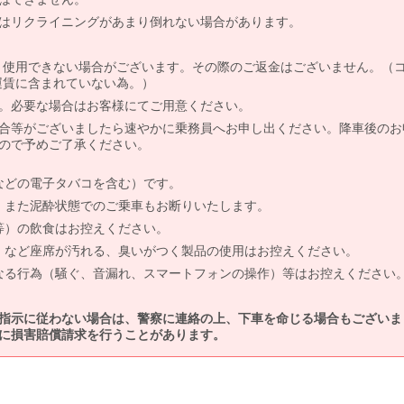
はリクライニングがあまり倒れない場合があります。
より使用できない場合がございます。その際のご返金はございません。（
、運賃に含まれていない為。）
。必要な場合はお客様にてご用意ください。
合等がございましたら速やかに乗務員へお申し出ください。降車後のお
ので予めご了承ください。
などの電子タバコを含む）です。
、また泥酔状態でのご乗車もお断りいたします。
等）の飲食はお控えください。
）など座席が汚れる、臭いがつく製品の使用はお控えください。
なる行為（騒ぐ、音漏れ、スマートフォンの操作）等はお控えください
指示に従わない場合は、警察に連絡の上、下車を命じる場合もございま
に損害賠償請求を行うことがあります。