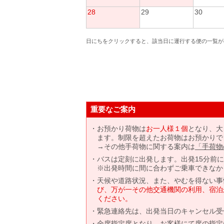
28
29
30
日にちをクリックすると、該当日に運行する便の一覧が
重要なご案内
お預かり荷物は
お一人様１個
となり、大
ます。制限を超えたお荷物はお預かりで
→その他手荷物に関する案内は
「手荷物
バスは定刻に出発します。出発15分前
※出発時間に間に合わずご乗車できなか
天候や道路状況、また、やむを得ない事
び、万が一その他交通機関の利用、宿泊
ください。
緊急連絡先は、出発当日のキャンセル受
全席指定席となり、お客様にて席の指定