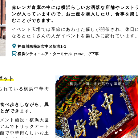
赤レンガ倉庫の中には横浜らしいお洒落な店舗やレスト
ンが入っていますので、お土産を購入したり、食事を楽
むことができます。
イベント広場では季節にあわせた催しが開催され、休日
なるとたくさんの人がイベントを楽しみに訪れています
神奈川県横浜市中区新港1-1
横浜シティ・エア・ターミナル
で下車
（YCAT）
ポット
横浜で中国に来た気分を満喫！
られている横浜中華街
食べ歩きしながら、異
とができます。
メント施設・横浜大世
アムでトリックアート
館で中華街らしいお土