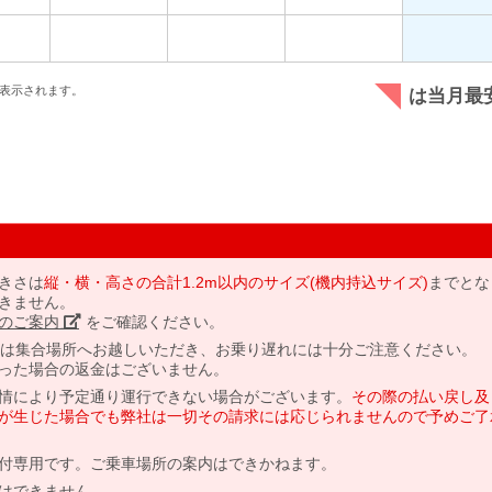
表示されます。
は当月最
きさは
縦・横・高さの合計1.2m以内のサイズ(機内持込サイズ)
までとな
きません。
のご案内」
をご確認ください。
には集合場所へお越しいただき、お乗り遅れには十分ご注意ください。
った場合の返金はございません。
情により予定通り運行できない場合がございます。
その際の払い戻し及
が生じた場合でも弊社は一切その請求には応じられませんので予めご了
付専用です。ご乗車場所の案内はできかねます。
はできません。