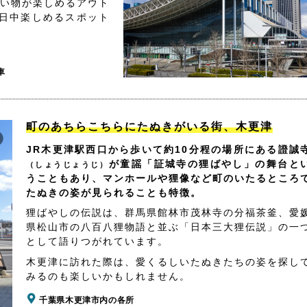
買い物が楽しめるアウト
日中楽しめるスポット
車
町のあちらこちらにたぬきがいる街、木更津
JR木更津駅西口から歩いて約10分程の場所にある證誠
が童謡「証城寺の狸ばやし」の舞台と
（しょうじょうじ）
うこともあり、マンホールや狸像など町のいたるところ
たぬきの姿が見られることも特徴。
狸ばやしの伝説は、群馬県館林市茂林寺の分福茶釜、愛
県松山市の八百八狸物語と並ぶ「日本三大狸伝説」の一
として語りつがれています。
木更津に訪れた際は、愛くるしいたぬきたちの姿を探し
みるのも楽しいかもしれません。
千葉県木更津市内の各所