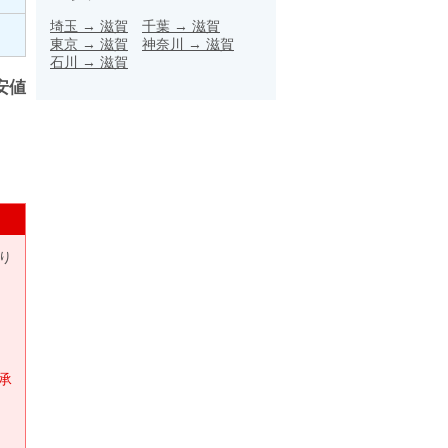
埼玉
→
滋賀
千葉
→
滋賀
東京
→
滋賀
神奈川
→
滋賀
石川
→
滋賀
安値
り
承