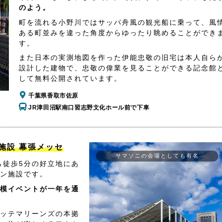
のよう。
町を流れる小野川ではサッパ舟風の観光船に乗って、風
ある町並みを違った角度からゆったり眺めることができ
す。
また日本の実測地図を作った伊能忠敬の旧宅は本人自ら
設計した建物で、忠敬の偉業を見ることができる記念館
して無料公開されています。
千葉県香取市佐原
JR津田沼駅南口習志野文化ホール前で下車
施設 幕張メッセ
サマソニの会場としても有名
ら徒歩5分の好立地にあ
ン施設です。
模イベントが一年を通
ッテマリーンズの本拠