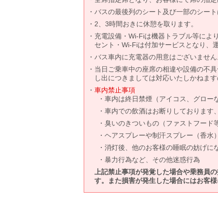
バスの最後列のシート及び一部のシート
2、3時間おきに休憩を取ります。
充電設備・Wi-Fiは機器トラブル等に
セント・Wi-Fiは付加サービスとなり
バス車内に充電器の用意はございません
当日ご乗車中の座席の相違や設備の不具
し出につきましては対応いたしかねます
車内禁止事項
車内は終日禁煙（アイコス、グロー
車内での飲酒はお断りしております
臭いのきついもの（ファストフード
ヘアスプレーや制汗スプレー（香水
消灯後、他のお客様の睡眠の妨げに
暴力行為など、その他迷惑行為
上記禁止事項が発覚した場合や乗務員の
す。また損害が発生した場合にはお客様