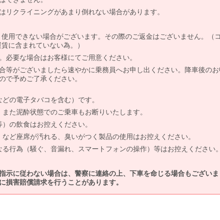
はリクライニングがあまり倒れない場合があります。
より使用できない場合がございます。その際のご返金はございません。（
、運賃に含まれていない為。）
。必要な場合はお客様にてご用意ください。
合等がございましたら速やかに乗務員へお申し出ください。降車後のお
ので予めご了承ください。
などの電子タバコを含む）です。
、また泥酔状態でのご乗車もお断りいたします。
等）の飲食はお控えください。
）など座席が汚れる、臭いがつく製品の使用はお控えください。
なる行為（騒ぐ、音漏れ、スマートフォンの操作）等はお控えください
指示に従わない場合は、警察に連絡の上、下車を命じる場合もございま
に損害賠償請求を行うことがあります。