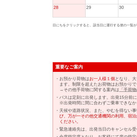
28
29
30
日にちをクリックすると、該当日に運行する便の一覧が
重要なご案内
お預かり荷物は
お一人様１個
となり、大
ます。制限を超えたお荷物はお預かりで
→その他手荷物に関する案内は
「手荷物
バスは定刻に出発します。出発15分前
※出発時間に間に合わずご乗車できなか
天候や道路状況、また、やむを得ない事
び、万が一その他交通機関の利用、宿泊
ください。
緊急連絡先は、出発当日のキャンセル受
全席指定席となり、お客様にて席の指定