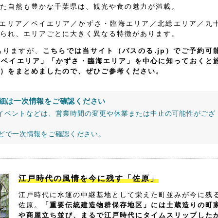
た自然も豊かな千葉県は、観光や食の魅力が満載。
飾エリア／ベイエリア／かずさ・臨海エリア／北総エリア／九
られ、エリアごとに大きく異なる特徴があります。
ありますが、
こちらでは当サイト（バスのる.jp）でご予約可
「ベイエリア」「かずさ・臨海エリア」を中心に知っておくと
）をまとめましたので、ぜひご参考ください。
細は一次情報をご確認ください
イベントなどは、営業時間の変更や休業または中止の可能性がござ
などで一次情報をご確認ください。
江戸時代の風情を今に残す「佐原」
江戸時代に水運の中継基地として栄えた町並みが今に残
佐原。
「重要伝統建造物群保存地区」には土蔵造りの町
や商屋立ち並び、まるで江戸時代にタイムスリップした