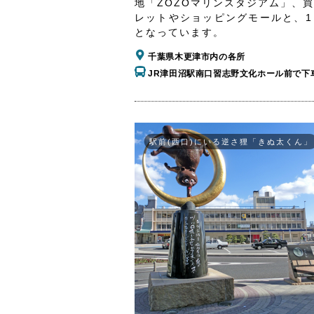
地「ZOZOマリンスタジアム」、
レットやショッピングモールと、1
となっています。
千葉県木更津市内の各所
JR津田沼駅南口習志野文化ホール前で下
駅前(西口)にいる逆さ狸「きぬ太くん」