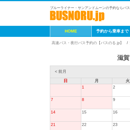
ブルーライナー・サンアンドムーンの予約ならバス
HOME
予約から乗車まで
高速バス・夜行バス予約の【バスのる.jp】
滋賀
< 前月
日
月
火
1
2
7
8
9
14
15
16
21
22
23