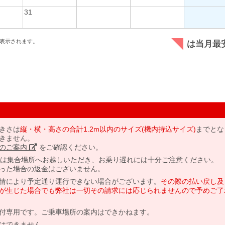
31
表示されます。
は当月最
きさは
縦・横・高さの合計1.2m以内のサイズ(機内持込サイズ)
までとな
きません。
のご案内」
をご確認ください。
には集合場所へお越しいただき、お乗り遅れには十分ご注意ください。
った場合の返金はございません。
情により予定通り運行できない場合がございます。
その際の払い戻し及
が生じた場合でも弊社は一切その請求には応じられませんので予めご了
付専用です。ご乗車場所の案内はできかねます。
はできません。