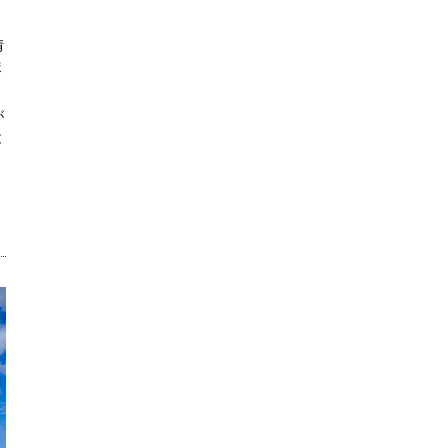
情
ま
が
と