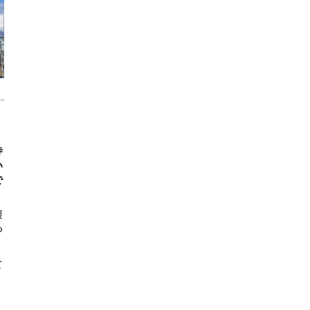
寺
い
で
媛
つ
て