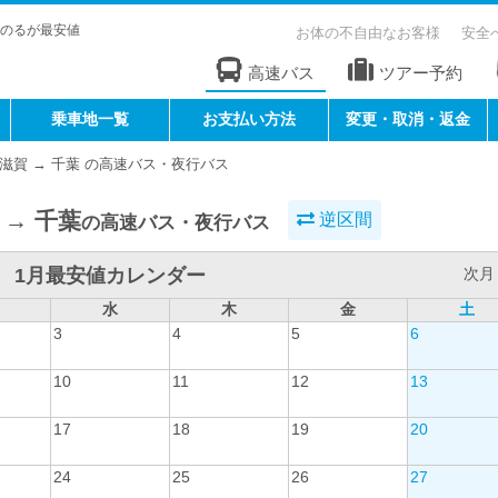
のるが最安値
お体の不自由なお客様
安全
高速バス
ツアー予約
乗車地一覧
お支払い方法
変更・取消・返金
滋賀 → 千葉 の高速バス・夜行バス
 → 千葉
逆区間
の高速バス・夜行バス
1月最安値カレンダー
次月 
水
木
金
土
3
4
5
6
10
11
12
13
17
18
19
20
24
25
26
27