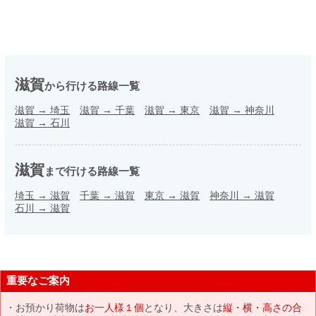
滋賀
から行ける路線一覧
滋賀
→
埼玉
滋賀
→
千葉
滋賀
→
東京
滋賀
→
神奈川
滋賀
→
石川
滋賀
まで行ける路線一覧
埼玉
→
滋賀
千葉
→
滋賀
東京
→
滋賀
神奈川
→
滋賀
石川
→
滋賀
重要なご案内
お預かり荷物は
お一人様１個
となり、大きさは
縦・横・高さの合