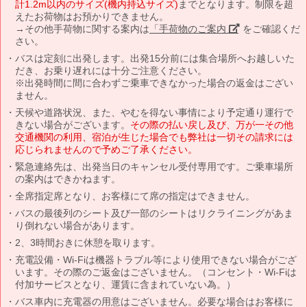
計1.2m以内のサイズ(機内持込サイズ)
までとなります。制限を超
えたお荷物はお預かりできません。
→その他手荷物に関する案内は
「手荷物のご案内」
をご確認くだ
さい。
バスは定刻に出発します。出発15分前には集合場所へお越しいた
だき、お乗り遅れには十分ご注意ください。
※出発時間に間に合わずご乗車できなかった場合の返金はござい
ません。
天候や道路状況、また、やむを得ない事情により予定通り運行で
きない場合がございます。
その際の払い戻し及び、万が一その他
交通機関の利用、宿泊が生じた場合でも弊社は一切その請求には
応じられませんので予めご了承ください。
緊急連絡先は、出発当日のキャンセル受付専用です。ご乗車場所
の案内はできかねます。
全席指定席となり、お客様にて席の指定はできません。
バスの最後列のシート及び一部のシートはリクライニングがあま
り倒れない場合があります。
2、3時間おきに休憩を取ります。
充電設備・Wi-Fiは機器トラブル等により使用できない場合がござ
います。その際のご返金はございません。（コンセント・Wi-Fiは
付加サービスとなり、運賃に含まれていない為。）
バス車内に充電器の用意はございません。必要な場合はお客様に