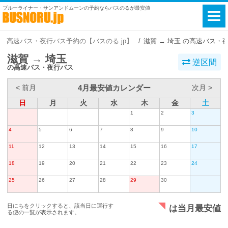
ブルーライナー・サンアンドムーンの予約ならバスのるが最安値
高速バス・夜行バス予約の【バスのる.jp】
滋賀 → 埼玉 の高速バス・
滋賀 → 埼玉
逆区間
の高速バス・夜行バス
4月最安値カレンダー
< 前月
次月 >
日
月
火
水
木
金
土
1
2
3
4
5
6
7
8
9
10
11
12
13
14
15
16
17
18
19
20
21
22
23
24
25
26
27
28
29
30
日にちをクリックすると、該当日に運行す
は当月最安値
る便の一覧が表示されます。