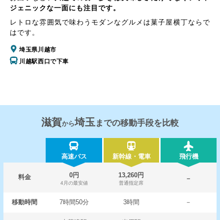
ジェニックな一面にも注目です。
レトロな雰囲気で味わうモダンなグルメは菓子屋横丁ならで
はです。
埼玉県川越市
川越駅西口で下車
滋賀
埼玉
までの移動手段を比較
から
高速バス
新幹線・電車
飛行機
0円
13,260円
料金
－
4月の最安値
普通指定席
移動時間
7時間50分
3時間
－