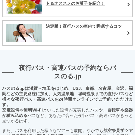
ト＆オススメのお菓子を紹介！
決定版！夜行バスの車内で睡眠するコツ
夜行バス・高速バスの予約ならバ
スのる.jp
バスのる.jpは滋賀⇔埼玉をはじめ、USJ、京都、名古屋、金沢、福
岡などの主要路線に加え、人気温泉地、城崎温泉までの直行バスなど
様々な夜行バス・高速バスを24時間オンラインでご予約いただけま
す。
充電設備
や
無料Wi-Fi
といった設備が充実したバスや、
自転車や楽器
が積み込める
バスなど、あなたに合った夜行バス・高速バスがきっと
見つかるはず。
また、バスを利用した様々なツアーも展開。なかでも
航空祭見学ツア