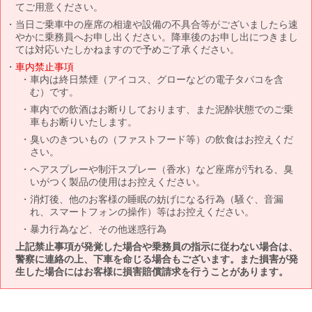
てご用意ください。
当日ご乗車中の座席の相違や設備の不具合等がございましたら速
やかに乗務員へお申し出ください。降車後のお申し出につきまし
ては対応いたしかねますので予めご了承ください。
車内禁止事項
車内は終日禁煙（アイコス、グローなどの電子タバコを含
む）です。
車内での飲酒はお断りしております、また泥酔状態でのご乗
車もお断りいたします。
臭いのきついもの（ファストフード等）の飲食はお控えくだ
さい。
ヘアスプレーや制汗スプレー（香水）など座席が汚れる、臭
いがつく製品の使用はお控えください。
消灯後、他のお客様の睡眠の妨げになる行為（騒ぐ、音漏
れ、スマートフォンの操作）等はお控えください。
暴力行為など、その他迷惑行為
上記禁止事項が発覚した場合や乗務員の指示に従わない場合は、
警察に連絡の上、下車を命じる場合もございます。また損害が発
生した場合にはお客様に損害賠償請求を行うことがあります。