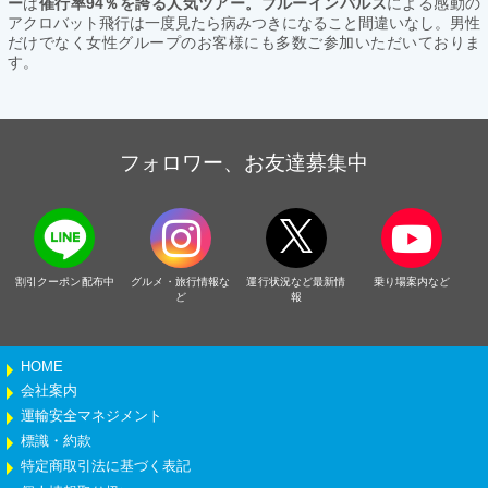
ー
は
催行率94％を誇る人気ツアー。ブルーインパルス
による感動の
アクロバット飛行は一度見たら病みつきになること間違いなし。男性
だけでなく女性グループのお客様にも多数ご参加いただいておりま
す。
フォロワー、お友達募集中
割引クーポン配布中
グルメ・旅行情報な
運行状況など最新情
乗り場案内など
ど
報
HOME
会社案内
運輸安全マネジメント
標識・約款
特定商取引法に基づく表記