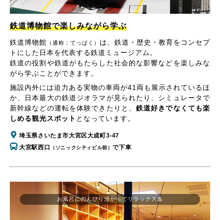
鉄道博物館で楽しみながら学ぶ
鉄道博物館
は、鉄道・歴史・教育をコンセプ
（通称：てっぱく）
トにした日本を代表する鉄道ミュージアム。
鉄道の役割や鉄道がもたらした社会的な影響などを楽しみな
がら学ぶことができます。
施設内外には迫力ある実物の車両が41両も展示されているほ
か、日本最大の鉄道ジオラマが見られたり、シミュレータで
新幹線などの運転を体験できたりと、
鉄道好きでなくても楽
しめる観光スポット
となっています。
埼玉県さいたま市大宮区大成町3-47
大宮駅西口
で下車
（ソニックシティビル前）
お風呂にのんびり浸かってリラックス♨