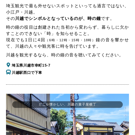
埼玉観光で最も外せないスポットといっても過言ではない、
小江戸・川越。
その
川越でシンボルとなっているのが、時の鐘
です。
時の鐘の役目は創建された当初から変わらず、暮らしに欠か
すことのできない「時」を知らせること。
現在でも1日に4回
鐘の音を響かせ
（6時・12時・15時・18時）
て、川越の人々や観光客に時を告げています。
川越を観光するなら、時の鐘の音を聴いてみてください。
埼玉県川越市幸町15-7
川越駅西口で下車
どこか懐かしい、川越の菓子屋横丁