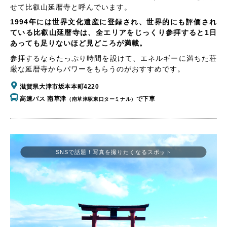
せて比叡山延暦寺と呼んでいます。
1994年には世界文化遺産に登録され、世界的にも評価され
ている比叡山延暦寺は、全エリアをじっくり参拝すると1日
あっても足りないほど見どころが満載。
参拝するならたっぷり時間を設けて、エネルギーに満ちた荘
厳な延暦寺からパワーをもらうのがおすすめです。
滋賀県大津市坂本本町4220
高速バス 南草津
で下車
（南草津駅東口ターミナル）
SNSで話題！写真を撮りたくなるスポット