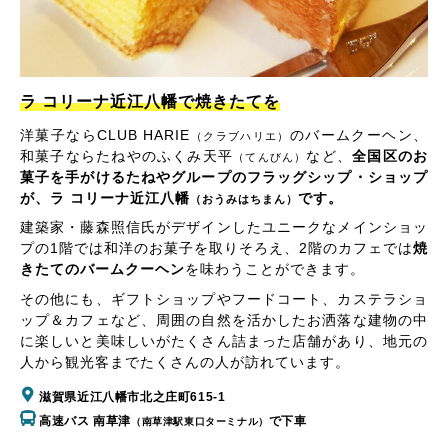
ラ コリーナ近江八幡で焼きたてを
洋菓子ならCLUB HARIE
のバームクーヘン、
（クラブハリエ）
和菓子ならたねやのふくみ天平
など、
全国区のお
（てんびん）
菓子を手がけるたねやグループのフラッグシップ・ショップ
が、ラ コリーナ近江八幡
です。
（おうみはちまん）
建築家・藤森照信氏がデザインしたユニークなメインショッ
プの1階では和洋のお菓子を取りそろえ、2階のカフェでは
焼
きたてのバームクーヘン
を味わうことができます。
その他にも、ギフトショップやフードコート、カステラショ
ップ＆カフェなど、周囲の自然を活かしたお洒落な建物の中
に楽しいと美味しいがたくさん詰まった店舗があり、地元の
人から観光客までたくさんの人が訪れています。
滋賀県近江八幡市北之庄町615-1
高速バス 南草津
で下車
（南草津駅東口ターミナル）