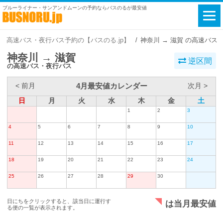
ブルーライナー・サンアンドムーンの予約ならバスのるが最安値
高速バス・夜行バス予約の【バスのる.jp】
神奈川 → 滋賀 の高速バス
神奈川 → 滋賀
逆区間
の高速バス・夜行バス
4月最安値カレンダー
< 前月
次月 >
日
月
火
水
木
金
土
1
2
3
4
5
6
7
8
9
10
11
12
13
14
15
16
17
18
19
20
21
22
23
24
25
26
27
28
29
30
日にちをクリックすると、該当日に運行す
は当月最安値
る便の一覧が表示されます。