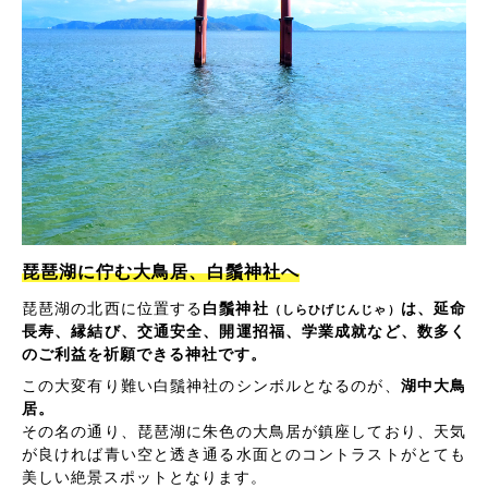
琵琶湖に佇む大鳥居、白鬚神社へ
琵琶湖の北西に位置する
白鬚神社
は、延命
（しらひげじんじゃ）
長寿、縁結び、交通安全、開運招福、学業成就など、数多く
のご利益を祈願できる神社です。
この大変有り難い白鬚神社のシンボルとなるのが、
湖中大鳥
居。
その名の通り、琵琶湖に朱色の大鳥居が鎮座しており、天気
が良ければ青い空と透き通る水面とのコントラストがとても
美しい絶景スポットとなります。