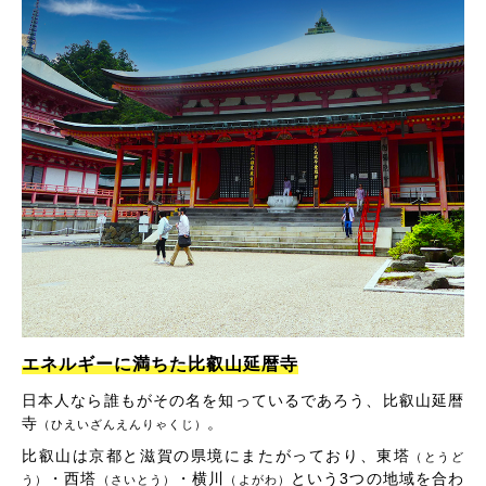
エネルギーに満ちた比叡山延暦寺
日本人なら誰もがその名を知っているであろう、比叡山延暦
寺
。
（ひえいざんえんりゃくじ）
比叡山は京都と滋賀の県境にまたがっており、東塔
（とうど
・西塔
・横川
という3つの地域を合わ
う）
（さいとう）
（よがわ）