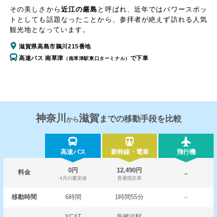
その美しさから
近江の厳島
と呼ばれ、近年ではパワースポッ
トとしても話題なったことから、参拝者が絶えず訪れる人気
観光地となっています。
滋賀県高島市鵜川215番地
高速バス 南草津
で下車
（南草津駅東口ターミナル）
神奈川
滋賀
までの移動手段を比較
から
高速バス
新幹線・電車
飛行機
0円
12,490円
料金
－
4月の最安値
普通指定席
移動時間
6時間
1時間55分
－
YCAT
新横浜駅