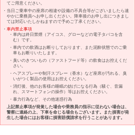
てご用意ください。
当日ご乗車中の座席の相違や設備の不具合等がございましたら速
やかに乗務員へお申し出ください。降車後のお申し出につきまし
ては対応いたしかねますので予めご了承ください。
車内禁止事項
車内は終日禁煙（アイコス、グローなどの電子タバコを含
む）です。
車内での飲酒はお断りしております、また泥酔状態でのご乗
車もお断りいたします。
臭いのきついもの（ファストフード等）の飲食はお控えくだ
さい。
ヘアスプレーや制汗スプレー（香水）など座席が汚れる、臭
いがつく製品の使用はお控えください。
消灯後、他のお客様の睡眠の妨げになる行為（騒ぐ、音漏
れ、スマートフォンの操作）等はお控えください。
暴力行為など、その他迷惑行為
上記禁止事項が発覚した場合や乗務員の指示に従わない場合は、
警察に連絡の上、下車を命じる場合もございます。また損害が発
生した場合にはお客様に損害賠償請求を行うことがあります。