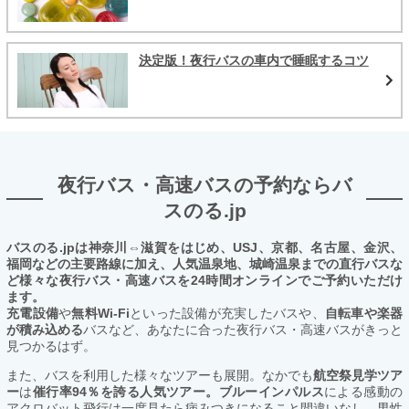
決定版！夜行バスの車内で睡眠するコツ
夜行バス・高速バスの予約ならバ
スのる.jp
バスのる.jpは神奈川⇔滋賀をはじめ、USJ、京都、名古屋、金沢、
福岡などの主要路線に加え、人気温泉地、城崎温泉までの直行バスな
ど様々な夜行バス・高速バスを24時間オンラインでご予約いただけ
ます。
充電設備
や
無料Wi-Fi
といった設備が充実したバスや、
自転車や楽器
が積み込める
バスなど、あなたに合った夜行バス・高速バスがきっと
見つかるはず。
また、バスを利用した様々なツアーも展開。なかでも
航空祭見学ツア
ー
は
催行率94％を誇る人気ツアー。ブルーインパルス
による感動の
アクロバット飛行は一度見たら病みつきになること間違いなし。男性