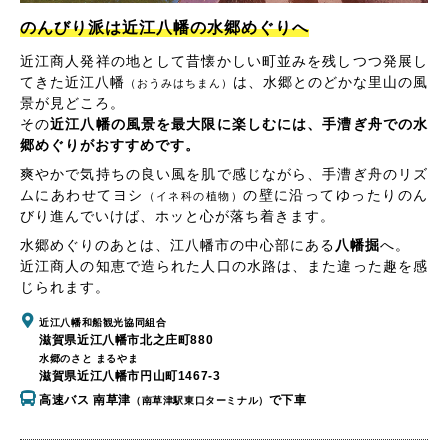
のんびり派は近江八幡の水郷めぐりへ
近江商人発祥の地として昔懐かしい町並みを残しつつ発展し
てきた近江八幡
は、水郷とのどかな里山の風
（おうみはちまん）
景が見どころ。
その
近江八幡の風景を最大限に楽しむには、手漕ぎ舟での水
郷めぐりがおすすめです。
爽やかで気持ちの良い風を肌で感じながら、手漕ぎ舟のリズ
ムにあわせてヨシ
の壁に沿ってゆったりのん
（イネ科の植物）
びり進んでいけば、ホッと心が落ち着きます。
水郷めぐりのあとは、江八幡市の中心部にある
八幡掘
へ。
近江商人の知恵で造られた人口の水路は、また違った趣を感
じられます。
近江八幡和船観光協同組合
滋賀県近江八幡市北之庄町880
水郷のさと まるやま
滋賀県近江八幡市円山町1467-3
高速バス 南草津
で下車
（南草津駅東口ターミナル）