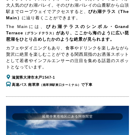
大人気のびわ湖バレイ。そのびわ湖バレイの山麓駅から山頂
駅までロープウェイでアクセスすると、
びわ湖テラス（The
Main）
に辿り着くことができます。
The Mainには、
びわ湖テラスのシンボル・Grand
Terrace
があり、ここから海のように広い琵
（グランドテラス）
琶湖をひとり占めしたかのような絶景が見られます。
カフェやダイニングもあり、食事やドリンクを楽しみながら
贅沢に絶景を楽しむことができる関西屈指のお洒落スポット
として若者やインフルエンサーの注目を集める話題のスポッ
トとなっています。
滋賀県大津市木戸1547-1
高速バス 南草津
で下車
（南草津駅東口ターミナル）
延暦寺東塔地区にある阿弥陀堂