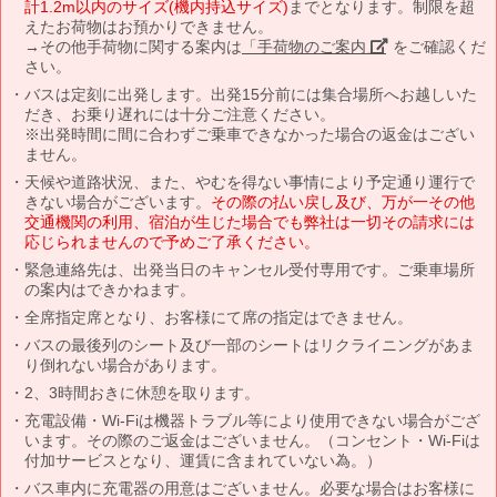
計1.2m以内のサイズ(機内持込サイズ)
までとなります。制限を超
えたお荷物はお預かりできません。
→その他手荷物に関する案内は
「手荷物のご案内」
をご確認くだ
さい。
バスは定刻に出発します。出発15分前には集合場所へお越しいた
だき、お乗り遅れには十分ご注意ください。
※出発時間に間に合わずご乗車できなかった場合の返金はござい
ません。
天候や道路状況、また、やむを得ない事情により予定通り運行で
きない場合がございます。
その際の払い戻し及び、万が一その他
交通機関の利用、宿泊が生じた場合でも弊社は一切その請求には
応じられませんので予めご了承ください。
緊急連絡先は、出発当日のキャンセル受付専用です。ご乗車場所
の案内はできかねます。
全席指定席となり、お客様にて席の指定はできません。
バスの最後列のシート及び一部のシートはリクライニングがあま
り倒れない場合があります。
2、3時間おきに休憩を取ります。
充電設備・Wi-Fiは機器トラブル等により使用できない場合がござ
います。その際のご返金はございません。（コンセント・Wi-Fiは
付加サービスとなり、運賃に含まれていない為。）
バス車内に充電器の用意はございません。必要な場合はお客様に