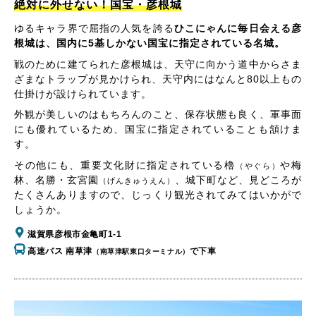
絶対に外せない！国宝・彦根城
ゆるキャラ界で屈指の人気を誇る
ひこにゃんに毎日会える彦
根城は、国内に5基しかない国宝に指定されている名城。
戦のために建てられた彦根城は、天守に向かう道中からさま
ざまなトラップが見かけられ、天守内にはなんと80以上もの
仕掛けが設けられています。
外観が美しいのはもちろんのこと、保存状態も良く、軍事面
にも優れているため、国宝に指定されていることも頷けま
す。
その他にも、重要文化財に指定されている櫓
や梅
（やぐら）
林、名勝・玄宮園
、城下町など、見どころが
（げんきゅうえん）
たくさんありますので、じっくり観光されてみてはいかがで
しょうか。
滋賀県彦根市金亀町1-1
高速バス 南草津
で下車
（南草津駅東口ターミナル）