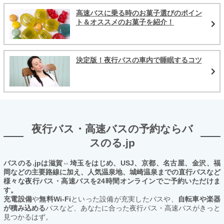
高速バスに乗る時のお菓子選びのポイン
ト＆オススメのお菓子を紹介！
決定版！夜行バスの車内で睡眠するコツ
夜行バス・高速バスの予約ならバ
スのる.jp
バスのる.jpは滋賀⇔埼玉をはじめ、USJ、京都、名古屋、金沢、福
岡などの主要路線に加え、人気温泉地、城崎温泉までの直行バスなど
様々な夜行バス・高速バスを24時間オンラインでご予約いただけま
す。
充電設備
や
無料Wi-Fi
といった設備が充実したバスや、
自転車や楽器
が積み込める
バスなど、あなたに合った夜行バス・高速バスがきっと
見つかるはず。