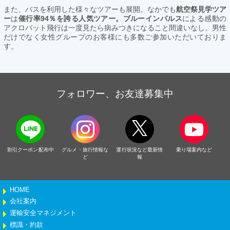
また、バスを利用した様々なツアーも展開。なかでも
航空祭見学ツア
ー
は
催行率94％を誇る人気ツアー。ブルーインパルス
による感動の
アクロバット飛行は一度見たら病みつきになること間違いなし。男性
だけでなく女性グループのお客様にも多数ご参加いただいておりま
す。
フォロワー、お友達募集中
割引クーポン配布中
グルメ・旅行情報な
運行状況など最新情
乗り場案内など
ど
報
HOME
会社案内
運輸安全マネジメント
標識・約款