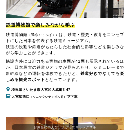
鉄道博物館で楽しみながら学ぶ
鉄道博物館
は、鉄道・歴史・教育をコンセプ
（通称：てっぱく）
トにした日本を代表する鉄道ミュージアム。
鉄道の役割や鉄道がもたらした社会的な影響などを楽しみな
がら学ぶことができます。
施設内外には迫力ある実物の車両が41両も展示されているほ
か、日本最大の鉄道ジオラマが見られたり、シミュレータで
新幹線などの運転を体験できたりと、
鉄道好きでなくても楽
しめる観光スポット
となっています。
埼玉県さいたま市大宮区大成町3-47
大宮駅西口
で下車
（ソニックシティビル前）
お風呂にのんびり浸かってリラックス♨