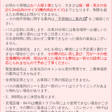
お預かり荷物は
お一人様１個
となり、大きさは
縦・横・高さの合
計1.2m以内のサイズ(機内持込サイズ)
までとなります。制限を超
えたお荷物はお預かりできません。
→その他手荷物に関する案内は
「手荷物のご案内」
をご確認くだ
さい。
バスは定刻に出発します。出発15分前には集合場所へお越しいた
だき、お乗り遅れには十分ご注意ください。
※出発時間に間に合わずご乗車できなかった場合の返金はござい
ません。
天候や道路状況、また、やむを得ない事情により予定通り運行で
きない場合がございます。
その際の払い戻し及び、万が一その他
交通機関の利用、宿泊が生じた場合でも弊社は一切その請求には
応じられませんので予めご了承ください。
緊急連絡先は、出発当日のキャンセル受付専用です。ご乗車場所
の案内はできかねます。
全席指定席となり、お客様にて席の指定はできません。
バスの最後列のシート及び一部のシートはリクライニングがあま
り倒れない場合があります。
2、3時間おきに休憩を取ります。
充電設備・Wi-Fiは機器トラブル等により使用できない場合がござ
います。その際のご返金はございません。（コンセント・Wi-Fiは
付加サービスとなり、運賃に含まれていない為。）