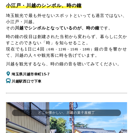
小江戸・川越のシンボル、時の鐘
埼玉観光で最も外せないスポットといっても過言ではない、
小江戸・川越。
その
川越でシンボルとなっているのが、時の鐘
です。
時の鐘の役目は創建された当初から変わらず、暮らしに欠か
すことのできない「時」を知らせること。
現在でも1日に4回
鐘の音を響かせ
（6時・12時・15時・18時）
て、川越の人々や観光客に時を告げています。
川越を観光するなら、時の鐘の音を聴いてみてください。
埼玉県川越市幸町15-7
川越駅西口で下車
どこか懐かしい、川越の菓子屋横丁