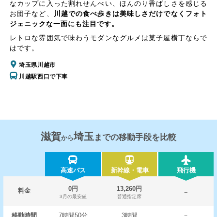
なカップに入った割れせんべい、ほんのり香ばしさを感じる
お団子など、
川越での食べ歩きは美味しさだけでなくフォト
ジェニックな一面にも注目です。
レトロな雰囲気で味わうモダンなグルメは菓子屋横丁ならで
はです。
埼玉県川越市
川越駅西口で下車
滋賀
埼玉
までの移動手段を比較
から
高速バス
新幹線・電車
飛行機
0円
13,260円
料金
－
3月の最安値
普通指定席
移動時間
7時間50分
3時間
－