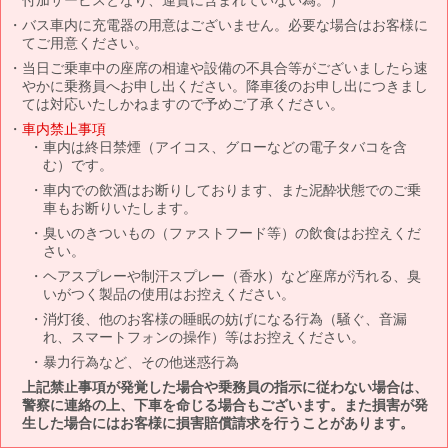
バス車内に充電器の用意はございません。必要な場合はお客様に
てご用意ください。
当日ご乗車中の座席の相違や設備の不具合等がございましたら速
やかに乗務員へお申し出ください。降車後のお申し出につきまし
ては対応いたしかねますので予めご了承ください。
車内禁止事項
車内は終日禁煙（アイコス、グローなどの電子タバコを含
む）です。
車内での飲酒はお断りしております、また泥酔状態でのご乗
車もお断りいたします。
臭いのきついもの（ファストフード等）の飲食はお控えくだ
さい。
ヘアスプレーや制汗スプレー（香水）など座席が汚れる、臭
いがつく製品の使用はお控えください。
消灯後、他のお客様の睡眠の妨げになる行為（騒ぐ、音漏
れ、スマートフォンの操作）等はお控えください。
暴力行為など、その他迷惑行為
上記禁止事項が発覚した場合や乗務員の指示に従わない場合は、
警察に連絡の上、下車を命じる場合もございます。また損害が発
生した場合にはお客様に損害賠償請求を行うことがあります。