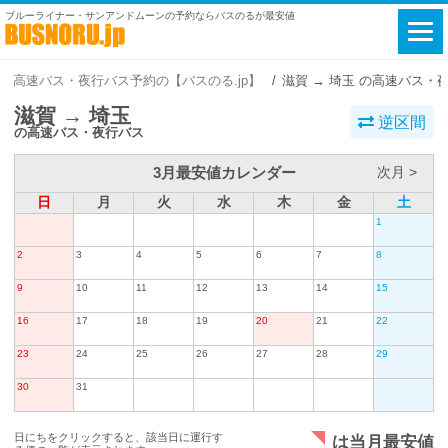
ブルーライナー・サンアンドムーンの予約ならバスのるが最安値
高速バス・夜行バス予約の【バスのる.jp】
滋賀 → 埼玉 の高速バス・
滋賀 → 埼玉
逆区間
の高速バス・夜行バス
3月最安値カレンダー
次月 >
日
月
火
水
木
金
土
1
2
3
4
5
6
7
8
9
10
11
12
13
14
15
16
17
18
19
20
21
22
23
24
25
26
27
28
29
30
31
日にちをクリックすると、該当日に運行す
は当月最安値