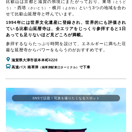
比叡山は京都と滋賀の県境にまたがっており、東塔
（とうど
・西塔
・横川
という3つの地域を合わ
う）
（さいとう）
（よがわ）
せて比叡山延暦寺と呼んでいます。
1994年には世界文化遺産に登録され、世界的にも評価され
ている比叡山延暦寺は、全エリアをじっくり参拝すると1日
あっても足りないほど見どころが満載。
参拝するならたっぷり時間を設けて、エネルギーに満ちた荘
厳な延暦寺からパワーをもらうのがおすすめです。
滋賀県大津市坂本本町4220
高速バス 南草津
で下車
（南草津駅東口ターミナル）
SNSで話題！写真を撮りたくなるスポット