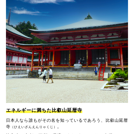
エネルギーに満ちた比叡山延暦寺
日本人なら誰もがその名を知っているであろう、比叡山延暦
寺
。
（ひえいざんえんりゃくじ）