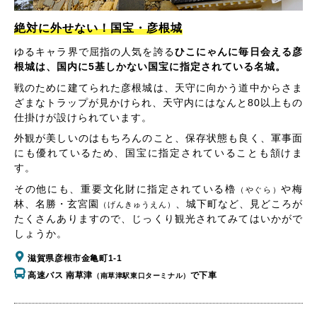
絶対に外せない！国宝・彦根城
ゆるキャラ界で屈指の人気を誇る
ひこにゃんに毎日会える彦
根城は、国内に5基しかない国宝に指定されている名城。
戦のために建てられた彦根城は、天守に向かう道中からさま
ざまなトラップが見かけられ、天守内にはなんと80以上もの
仕掛けが設けられています。
外観が美しいのはもちろんのこと、保存状態も良く、軍事面
にも優れているため、国宝に指定されていることも頷けま
す。
その他にも、重要文化財に指定されている櫓
や梅
（やぐら）
林、名勝・玄宮園
、城下町など、見どころが
（げんきゅうえん）
たくさんありますので、じっくり観光されてみてはいかがで
しょうか。
滋賀県彦根市金亀町1-1
高速バス 南草津
で下車
（南草津駅東口ターミナル）