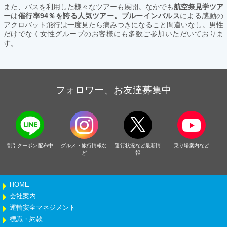
また、バスを利用した様々なツアーも展開。なかでも
航空祭見学ツア
ー
は
催行率94％を誇る人気ツアー。ブルーインパルス
による感動の
アクロバット飛行は一度見たら病みつきになること間違いなし。男性
だけでなく女性グループのお客様にも多数ご参加いただいておりま
す。
フォロワー、お友達募集中
割引クーポン配布中
グルメ・旅行情報な
運行状況など最新情
乗り場案内など
ど
報
HOME
会社案内
運輸安全マネジメント
標識・約款