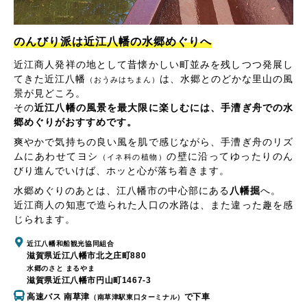
のんびり派は近江八幡の水郷めぐりへ
近江商人発祥の地として昔懐かしい町並みを残しつつ発展し
てきた近江八幡
は、水郷とのどかな里山の風
（おうみはちまん）
景が見どころ。
その
近江八幡の風景を最大限に楽しむには、手漕ぎ舟での水
郷めぐりがおすすめです。
爽やかで気持ちの良い風を肌で感じながら、手漕ぎ舟のリズ
ムにあわせてヨシ
の壁に沿ってゆったりのん
（イネ科の植物）
びり進んでいけば、ホッと心が落ち着きます。
水郷めぐりのあとは、江八幡市の中心部にある
八幡掘
へ。
近江商人の知恵で造られた人口の水路は、また違った趣を感
じられます。
近江八幡和船観光協同組合
滋賀県近江八幡市北之庄町880
水郷のさと まるやま
滋賀県近江八幡市円山町1467-3
高速バス 南草津
で下車
（南草津駅東口ターミナル）