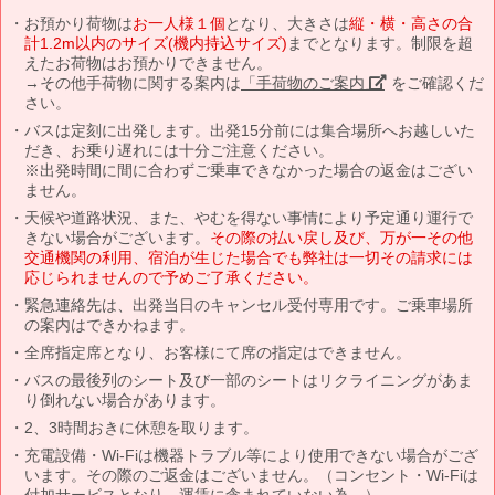
お預かり荷物は
お一人様１個
となり、大きさは
縦・横・高さの合
計1.2m以内のサイズ(機内持込サイズ)
までとなります。制限を超
えたお荷物はお預かりできません。
→その他手荷物に関する案内は
「手荷物のご案内」
をご確認くだ
さい。
バスは定刻に出発します。出発15分前には集合場所へお越しいた
だき、お乗り遅れには十分ご注意ください。
※出発時間に間に合わずご乗車できなかった場合の返金はござい
ません。
天候や道路状況、また、やむを得ない事情により予定通り運行で
きない場合がございます。
その際の払い戻し及び、万が一その他
交通機関の利用、宿泊が生じた場合でも弊社は一切その請求には
応じられませんので予めご了承ください。
緊急連絡先は、出発当日のキャンセル受付専用です。ご乗車場所
の案内はできかねます。
全席指定席となり、お客様にて席の指定はできません。
バスの最後列のシート及び一部のシートはリクライニングがあま
り倒れない場合があります。
2、3時間おきに休憩を取ります。
充電設備・Wi-Fiは機器トラブル等により使用できない場合がござ
います。その際のご返金はございません。（コンセント・Wi-Fiは
付加サービスとなり、運賃に含まれていない為。）