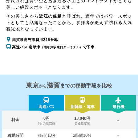
が良ければ青い空と透き通る水面とのコントラストがとても
美しい絶景スポットとなります。
その美しさから
近江の厳島
と呼ばれ、近年ではパワースポッ
トとしても話題なったことから、参拝者が絶えず訪れる人気
観光地となっています。
滋賀県高島市鵜川215番地
高速バス 南草津
で下車
（南草津駅東口ターミナル）
東京
滋賀
までの移動手段を比較
から
高速バス
新幹線・電車
飛行機
0円
13,040円
料金
－
3月の最安値
普通指定席
移動時間
7時間10分
2時間10分
－