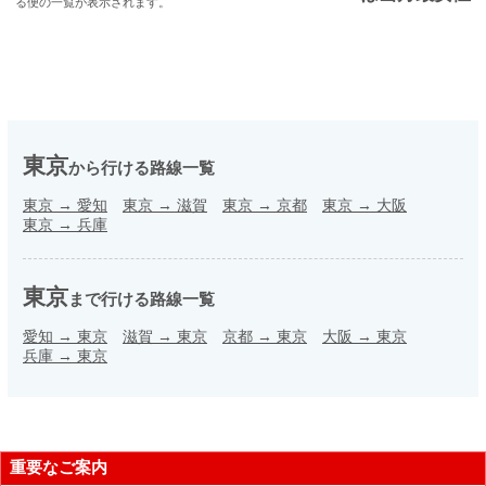
る便の一覧が表示されます。
東京
から行ける路線一覧
東京
→
愛知
東京
→
滋賀
東京
→
京都
東京
→
大阪
東京
→
兵庫
東京
まで行ける路線一覧
愛知
→
東京
滋賀
→
東京
京都
→
東京
大阪
→
東京
兵庫
→
東京
重要なご案内