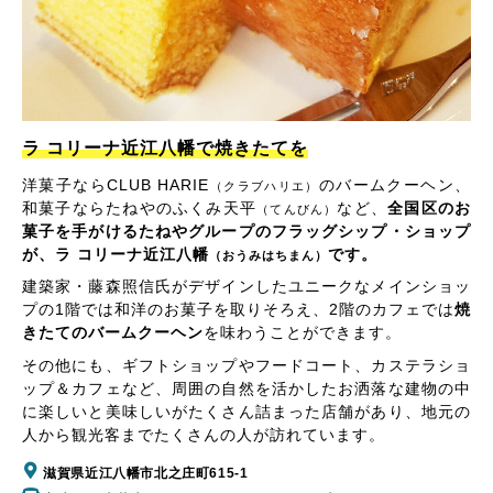
ラ コリーナ近江八幡で焼きたてを
洋菓子ならCLUB HARIE
のバームクーヘン、
（クラブハリエ）
和菓子ならたねやのふくみ天平
など、
全国区のお
（てんびん）
菓子を手がけるたねやグループのフラッグシップ・ショップ
が、ラ コリーナ近江八幡
です。
（おうみはちまん）
建築家・藤森照信氏がデザインしたユニークなメインショッ
プの1階では和洋のお菓子を取りそろえ、2階のカフェでは
焼
きたてのバームクーヘン
を味わうことができます。
その他にも、ギフトショップやフードコート、カステラショ
ップ＆カフェなど、周囲の自然を活かしたお洒落な建物の中
に楽しいと美味しいがたくさん詰まった店舗があり、地元の
人から観光客までたくさんの人が訪れています。
滋賀県近江八幡市北之庄町615-1