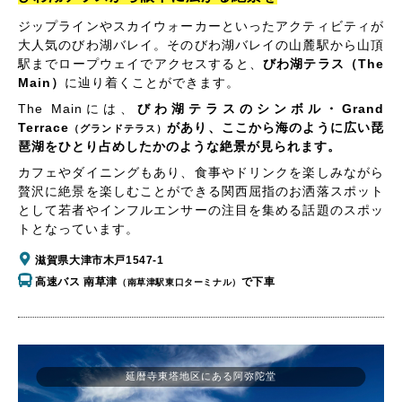
ジップラインやスカイウォーカーといったアクティビティが
大人気のびわ湖バレイ。そのびわ湖バレイの山麓駅から山頂
駅までロープウェイでアクセスすると、
びわ湖テラス（The
Main）
に辿り着くことができます。
The Mainには、
びわ湖テラスのシンボル・Grand
Terrace
があり、ここから海のように広い琵
（グランドテラス）
琶湖をひとり占めしたかのような絶景が見られます。
カフェやダイニングもあり、食事やドリンクを楽しみながら
贅沢に絶景を楽しむことができる関西屈指のお洒落スポット
として若者やインフルエンサーの注目を集める話題のスポッ
トとなっています。
滋賀県大津市木戸1547-1
高速バス 南草津
で下車
（南草津駅東口ターミナル）
延暦寺東塔地区にある阿弥陀堂