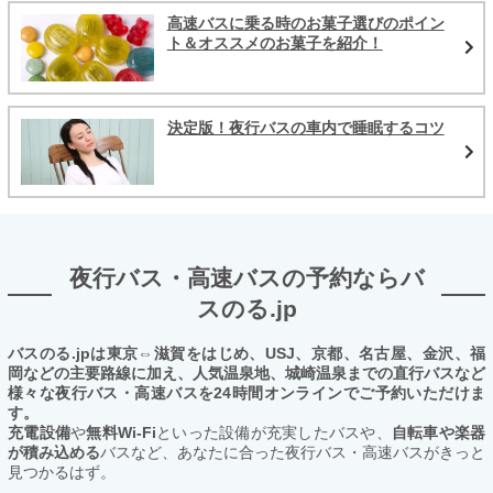
高速バスに乗る時のお菓子選びのポイン
ト＆オススメのお菓子を紹介！
決定版！夜行バスの車内で睡眠するコツ
夜行バス・高速バスの予約ならバ
スのる.jp
バスのる.jpは東京⇔滋賀をはじめ、USJ、京都、名古屋、金沢、福
岡などの主要路線に加え、人気温泉地、城崎温泉までの直行バスなど
様々な夜行バス・高速バスを24時間オンラインでご予約いただけま
す。
充電設備
や
無料Wi-Fi
といった設備が充実したバスや、
自転車や楽器
が積み込める
バスなど、あなたに合った夜行バス・高速バスがきっと
見つかるはず。