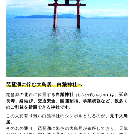
琵琶湖に佇む大鳥居、白鬚神社へ
琵琶湖の北西に位置する
白鬚神社
は、延命
（しらひげじんじゃ）
長寿、縁結び、交通安全、開運招福、学業成就など、数多く
のご利益を祈願できる神社です。
この大変有り難い白鬚神社のシンボルとなるのが、
湖中大鳥
居。
その名の通り、琵琶湖に朱色の大鳥居が鎮座しており、天気