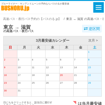
ブルーライナー・サンアンドムーンの予約ならバスのるが最安値
高速バス・夜行バス予約の【バスのる.jp】
東京 → 滋賀 の高速バス・
東京 → 滋賀
逆区間
の高速バス・夜行バス
3月最安値カレンダー
次月 >
日
月
火
水
木
金
土
1
2
3
4
5
6
7
8
9
10
11
12
13
14
15
16
17
18
19
20
21
22
23
24
25
26
27
28
29
30
31
日にちをクリックすると、該当日に運行す
は当月最安値