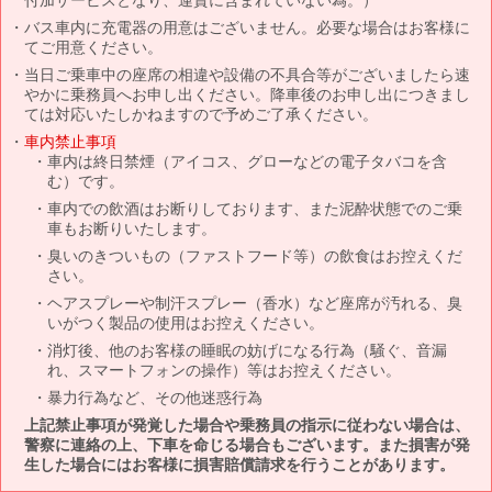
バス車内に充電器の用意はございません。必要な場合はお客様に
てご用意ください。
当日ご乗車中の座席の相違や設備の不具合等がございましたら速
やかに乗務員へお申し出ください。降車後のお申し出につきまし
ては対応いたしかねますので予めご了承ください。
車内禁止事項
車内は終日禁煙（アイコス、グローなどの電子タバコを含
む）です。
車内での飲酒はお断りしております、また泥酔状態でのご乗
車もお断りいたします。
臭いのきついもの（ファストフード等）の飲食はお控えくだ
さい。
ヘアスプレーや制汗スプレー（香水）など座席が汚れる、臭
いがつく製品の使用はお控えください。
消灯後、他のお客様の睡眠の妨げになる行為（騒ぐ、音漏
れ、スマートフォンの操作）等はお控えください。
暴力行為など、その他迷惑行為
上記禁止事項が発覚した場合や乗務員の指示に従わない場合は、
警察に連絡の上、下車を命じる場合もございます。また損害が発
生した場合にはお客様に損害賠償請求を行うことがあります。