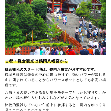
古都・鎌倉観光は鶴岡八幡宮から
鎌倉観光のスタート地は、鶴岡八幡宮がおすすめです。
鶴岡八幡宮は鎌倉の中心に建つ神社で、強いパワーが流れる
山に囲まれていることからパワースポットとしても名高い場
所です。
八幡さまの使いである白い鳩をモチーフとしたお守りや、か
わいい鳩の根付入りおみくじなどが人気となっています。
比較的混雑していない午前中に参拝すると、境内をゆっくり
見てまわることができます。