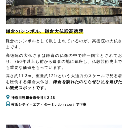
鎌倉のシンボル、鎌倉大仏殿高徳院
鎌倉のシンボルとして親しまれているのが、高徳院の大仏さ
まです。
高徳院の大仏さまは鎌倉の仏像の中で唯一国宝とされてお
り、750年以上も前から鎌倉の地に鎮座し、仏教芸術史上で
も重要な価値をもっています。
高さ約11.3m、重量約121tという大迫力のスケールで見る者
を圧倒する鎌倉大仏は、
鎌倉を訪れたのならぜひ足を運びた
い観光スポットです。
神奈川県鎌倉市長谷4-2-28
横浜シティ・エア・ターミナル
で下車
（YCAT）