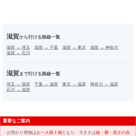
滋賀
から行ける路線一覧
滋賀
→
埼玉
滋賀
→
千葉
滋賀
→
東京
滋賀
→
神奈川
滋賀
→
石川
滋賀
まで行ける路線一覧
埼玉
→
滋賀
千葉
→
滋賀
東京
→
滋賀
神奈川
→
滋賀
石川
→
滋賀
重要なご案内
お預かり荷物は
お一人様１個
となり、大きさは
縦・横・高さの合