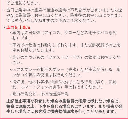
てご用意ください。
当日ご乗車中の座席の相違や設備の不具合等がございましたら速
やかに乗務員へお申し出ください。降車後のお申し出につきまし
ては対応いたしかねますので予めご了承ください。
車内禁止事項
車内は終日禁煙（アイコス、グローなどの電子タバコを含
む）です。
車内での飲酒はお断りしております、また泥酔状態でのご乗
車もお断りいたします。
臭いのきついもの（ファストフード等）の飲食はお控えくだ
さい。
ヘアスプレーや制汗スプレー（香水）など座席が汚れる、臭
いがつく製品の使用はお控えください。
消灯後、他のお客様の睡眠の妨げになる行為（騒ぐ、音漏
れ、スマートフォンの操作）等はお控えください。
暴力行為など、その他迷惑行為
上記禁止事項が発覚した場合や乗務員の指示に従わない場合は、
警察に連絡の上、下車を命じる場合もございます。また損害が発
生した場合にはお客様に損害賠償請求を行うことがあります。