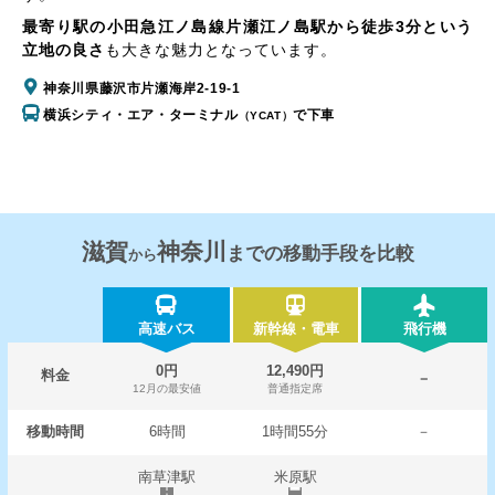
最寄り駅の小田急江ノ島線片瀬江ノ島駅から徒歩3分という
立地の良さ
も大きな魅力となっています。
神奈川県藤沢市片瀬海岸2-19-1
横浜シティ・エア・ターミナル
で下車
（YCAT）
滋賀
神奈川
までの移動手段を比較
から
高速バス
新幹線・電車
飛行機
0円
12,490円
料金
－
12月の最安値
普通指定席
移動時間
6時間
1時間55分
－
南草津駅
米原駅