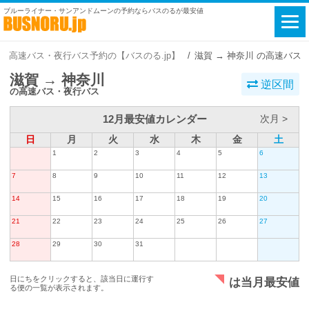
ブルーライナー・サンアンドムーンの予約ならバスのるが最安値
高速バス・夜行バス予約の【バスのる.jp】
滋賀 → 神奈川 の高速バス
滋賀 → 神奈川
逆区間
の高速バス・夜行バス
12月最安値カレンダー
次月 >
日
月
火
水
木
金
土
1
2
3
4
5
6
7
8
9
10
11
12
13
14
15
16
17
18
19
20
21
22
23
24
25
26
27
28
29
30
31
日にちをクリックすると、該当日に運行す
は当月最安値
る便の一覧が表示されます。