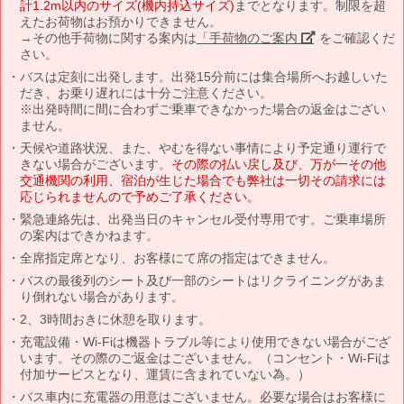
計1.2m以内のサイズ(機内持込サイズ)
までとなります。制限を超
えたお荷物はお預かりできません。
→その他手荷物に関する案内は
「手荷物のご案内」
をご確認くだ
さい。
バスは定刻に出発します。出発15分前には集合場所へお越しいた
だき、お乗り遅れには十分ご注意ください。
※出発時間に間に合わずご乗車できなかった場合の返金はござい
ません。
天候や道路状況、また、やむを得ない事情により予定通り運行で
きない場合がございます。
その際の払い戻し及び、万が一その他
交通機関の利用、宿泊が生じた場合でも弊社は一切その請求には
応じられませんので予めご了承ください。
緊急連絡先は、出発当日のキャンセル受付専用です。ご乗車場所
の案内はできかねます。
全席指定席となり、お客様にて席の指定はできません。
バスの最後列のシート及び一部のシートはリクライニングがあま
り倒れない場合があります。
2、3時間おきに休憩を取ります。
充電設備・Wi-Fiは機器トラブル等により使用できない場合がござ
います。その際のご返金はございません。（コンセント・Wi-Fiは
付加サービスとなり、運賃に含まれていない為。）
バス車内に充電器の用意はございません。必要な場合はお客様に