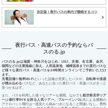
決定版！夜行バスの車内で睡眠するコツ
夜行バス・高速バスの予約ならバ
スのる.jp
バスのる.jpは滋賀⇔神奈川をはじめ、USJ、京都、名古屋、金沢、
福岡などの主要路線に加え、人気温泉地、城崎温泉までの直行バスな
ど様々な夜行バス・高速バスを24時間オンラインでご予約いただけ
ます。
充電設備
や
無料Wi-Fi
といった設備が充実したバスや、
自転車や楽器
が積み込める
バスなど、あなたに合った夜行バス・高速バスがきっと
見つかるはず。
また、バスを利用した様々なツアーも展開。なかでも
航空祭見学ツア
ー
は
催行率94％を誇る人気ツアー。ブルーインパルス
による感動の
アクロバット飛行は一度見たら病みつきになること間違いなし。男性