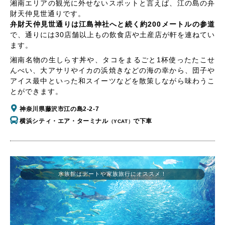
湘南エリアの観光に外せないスポットと言えば、江の島の弁
財天仲見世通りです。
弁財天仲見世通りは江島神社へと続く約200メートルの参道
で、通りには30店舗以上もの飲食店や土産店が軒を連ねてい
ます。
湘南名物の生しらす丼や、タコをまるごと1杯使ったたこせ
んべい、大アサリやイカの浜焼きなどの海の幸から、団子や
アイス最中といった和スイーツなどを散策しながら味わうこ
とができます。
神奈川県藤沢市江の島2-2-7
横浜シティ・エア・ターミナル
で下車
（YCAT）
水族館はデートや家族旅行にオススメ！