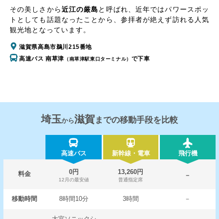
その美しさから
近江の厳島
と呼ばれ、近年ではパワースポッ
トとしても話題なったことから、参拝者が絶えず訪れる人気
観光地となっています。
滋賀県高島市鵜川215番地
高速バス 南草津
で下車
（南草津駅東口ターミナル）
埼玉
滋賀
までの移動手段を比較
から
高速バス
新幹線・電車
飛行機
0円
13,260円
料金
－
12月の最安値
普通指定席
移動時間
8時間10分
3時間
－
大宮ソニックシ