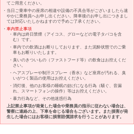
てご用意ください。
当日ご乗車中の座席の相違や設備の不具合等がございましたら速
やかに乗務員へお申し出ください。降車後のお申し出につきまし
ては対応いたしかねますので予めご了承ください。
車内禁止事項
車内は終日禁煙（アイコス、グローなどの電子タバコを含
む）です。
車内での飲酒はお断りしております、また泥酔状態でのご乗
車もお断りいたします。
臭いのきついもの（ファストフード等）の飲食はお控えくだ
さい。
ヘアスプレーや制汗スプレー（香水）など座席が汚れる、臭
いがつく製品の使用はお控えください。
消灯後、他のお客様の睡眠の妨げになる行為（騒ぐ、音漏
れ、スマートフォンの操作）等はお控えください。
暴力行為など、その他迷惑行為
上記禁止事項が発覚した場合や乗務員の指示に従わない場合は、
警察に連絡の上、下車を命じる場合もございます。また損害が発
生した場合にはお客様に損害賠償請求を行うことがあります。