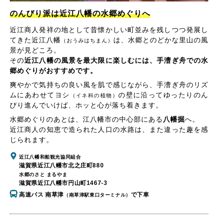
のんびり派は近江八幡の水郷めぐりへ
近江商人発祥の地として昔懐かしい町並みを残しつつ発展し
てきた近江八幡
は、水郷とのどかな里山の風
（おうみはちまん）
景が見どころ。
その
近江八幡の風景を最大限に楽しむには、手漕ぎ舟での水
郷めぐりがおすすめです。
爽やかで気持ちの良い風を肌で感じながら、手漕ぎ舟のリズ
ムにあわせてヨシ
の壁に沿ってゆったりのん
（イネ科の植物）
びり進んでいけば、ホッと心が落ち着きます。
水郷めぐりのあとは、江八幡市の中心部にある
八幡掘
へ。
近江商人の知恵で造られた人口の水路は、また違った趣を感
じられます。
近江八幡和船観光協同組合
滋賀県近江八幡市北之庄町880
水郷のさと まるやま
滋賀県近江八幡市円山町1467-3
高速バス 南草津
で下車
（南草津駅東口ターミナル）