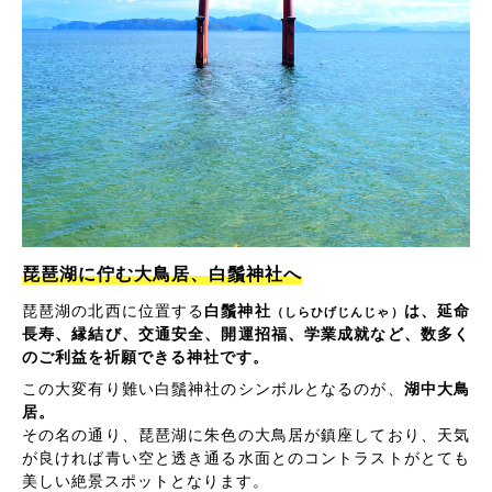
琵琶湖に佇む大鳥居、白鬚神社へ
琵琶湖の北西に位置する
白鬚神社
は、延命
（しらひげじんじゃ）
長寿、縁結び、交通安全、開運招福、学業成就など、数多く
のご利益を祈願できる神社です。
この大変有り難い白鬚神社のシンボルとなるのが、
湖中大鳥
居。
その名の通り、琵琶湖に朱色の大鳥居が鎮座しており、天気
が良ければ青い空と透き通る水面とのコントラストがとても
美しい絶景スポットとなります。