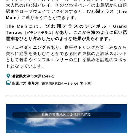
大人気のびわ湖バレイ。そのびわ湖バレイの山麓駅から山頂
駅までロープウェイでアクセスすると、
びわ湖テラス（The
Main）
に辿り着くことができます。
The Mainには、
びわ湖テラスのシンボル・Grand
Terrace
があり、ここから海のように広い琵
（グランドテラス）
琶湖をひとり占めしたかのような絶景が見られます。
カフェやダイニングもあり、食事やドリンクを楽しみながら
贅沢に絶景を楽しむことができる関西屈指のお洒落スポット
として若者やインフルエンサーの注目を集める話題のスポッ
トとなっています。
滋賀県大津市木戸1547-1
高速バス 南草津
で下車
（南草津駅東口ターミナル）
延暦寺東塔地区にある阿弥陀堂