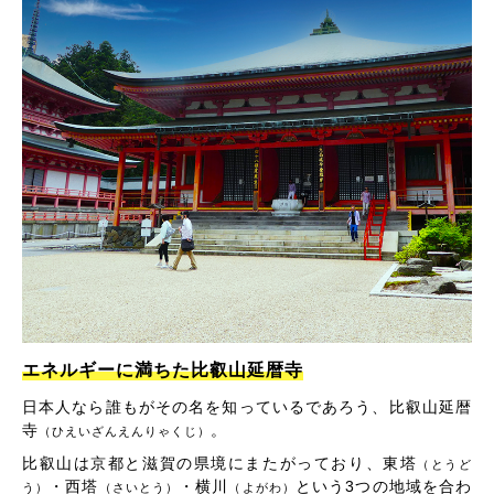
エネルギーに満ちた比叡山延暦寺
日本人なら誰もがその名を知っているであろう、比叡山延暦
寺
。
（ひえいざんえんりゃくじ）
比叡山は京都と滋賀の県境にまたがっており、東塔
（とうど
・西塔
・横川
という3つの地域を合わ
う）
（さいとう）
（よがわ）