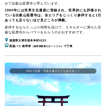
せて比叡山延暦寺と呼んでいます。
1994年には世界文化遺産に登録され、世界的にも評価され
ている比叡山延暦寺は、全エリアをじっくり参拝すると1日
あっても足りないほど見どころが満載。
参拝するならたっぷり時間を設けて、エネルギーに満ちた荘
厳な延暦寺からパワーをもらうのがおすすめです。
滋賀県大津市坂本本町4220
高速バス 南草津
で下車
（南草津駅東口ターミナル）
SNSで話題！写真を撮りたくなるスポット