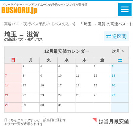
ブルーライナー・サンアンドムーンの予約ならバスのるが最安値
高速バス・夜行バス予約の【バスのる.jp】
埼玉 → 滋賀 の高速バス・
埼玉 → 滋賀
逆区間
の高速バス・夜行バス
12月最安値カレンダー
次月 >
日
月
火
水
木
金
土
1
2
3
4
5
6
7
8
9
10
11
12
13
14
15
16
17
18
19
20
21
22
23
24
25
26
27
28
29
30
31
日にちをクリックすると、該当日に運行す
は当月最安値
る便の一覧が表示されます。