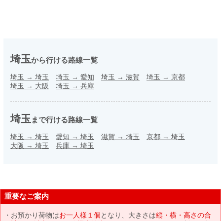
埼玉
から行ける路線一覧
埼玉
→
埼玉
埼玉
→
愛知
埼玉
→
滋賀
埼玉
→
京都
埼玉
→
大阪
埼玉
→
兵庫
埼玉
まで行ける路線一覧
埼玉
→
埼玉
愛知
→
埼玉
滋賀
→
埼玉
京都
→
埼玉
大阪
→
埼玉
兵庫
→
埼玉
重要なご案内
お預かり荷物は
お一人様１個
となり、大きさは
縦・横・高さの合