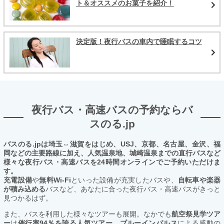
ト＆オススメのお菓子を紹介！
決定版！夜行バスの車内で睡眠するコツ
夜行バス・高速バスの予約ならバ
スのる.jp
バスのる.jpは埼玉⇔滋賀をはじめ、USJ、京都、名古屋、金沢、福
岡などの主要路線に加え、人気温泉地、城崎温泉までの直行バスなど
様々な夜行バス・高速バスを24時間オンラインでご予約いただけま
す。
充電設備
や
無料Wi-Fi
といった設備が充実したバスや、
自転車や楽器
が積み込める
バスなど、あなたに合った夜行バス・高速バスがきっと
見つかるはず。
また、バスを利用した様々なツアーも展開。なかでも
航空祭見学ツア
ー
は
催行率94％を誇る人気ツアー。ブルーインパルス
による感動の