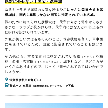
絶対に外せない！国宝・彦根城
ゆるキャラ界で屈指の人気を誇る
ひこにゃんに毎日会える彦
根城は、国内に5基しかない国宝に指定されている名城。
戦のために建てられた彦根城は、天守に向かう道中からさま
ざまなトラップが見かけられ、天守内にはなんと80以上もの
仕掛けが設けられています。
外観が美しいのはもちろんのこと、保存状態も良く、軍事面
にも優れているため、国宝に指定されていることも頷けま
す。
その他にも、重要文化財に指定されている櫓
や梅
（やぐら）
林、名勝・玄宮園
、城下町など、見どころが
（げんきゅうえん）
たくさんありますので、じっくり観光されてみてはいかがで
しょうか。
滋賀県彦根市金亀町1-1
高速バス 南草津
で下車
（南草津駅東口ターミナル）