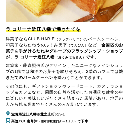
ラ コリーナ近江八幡で焼きたてを
洋菓子ならCLUB HARIE
のバームクーヘン、
（クラブハリエ）
和菓子ならたねやのふくみ天平
など、
全国区のお
（てんびん）
菓子を手がけるたねやグループのフラッグシップ・ショップ
が、ラ コリーナ近江八幡
です。
（おうみはちまん）
建築家・藤森照信氏がデザインしたユニークなメインショッ
プの1階では和洋のお菓子を取りそろえ、2階のカフェでは
焼
きたてのバームクーヘン
を味わうことができます。
その他にも、ギフトショップやフードコート、カステラショ
ップ＆カフェなど、周囲の自然を活かしたお洒落な建物の中
に楽しいと美味しいがたくさん詰まった店舗があり、地元の
人から観光客までたくさんの人が訪れています。
滋賀県近江八幡市北之庄町615-1
高速バス 南草津
で下車
（南草津駅東口ターミナル）