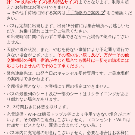
計1.2m以内のサイズ(機内持込サイズ)
までとなります。制限を超
えたお荷物はお預かりできません。
→その他手荷物に関する案内は
「手荷物のご案内」
をご確認くだ
さい。
バスは定刻に出発します。出発15分前には集合場所へお越しいた
だき、お乗り遅れには十分ご注意ください。
※出発時間に間に合わずご乗車できなかった場合の返金はござい
ません。
天候や道路状況、また、やむを得ない事情により予定通り運行で
きない場合がございます。
その際の払い戻し及び、万が一その他
交通機関の利用、宿泊が生じた場合でも弊社は一切その請求には
応じられませんので予めご了承ください。
緊急連絡先は、出発当日のキャンセル受付専用です。ご乗車場所
の案内はできかねます。
全席指定席となり、お客様にて席の指定はできません。
バスの最後列のシート及び一部のシートはリクライニングがあま
り倒れない場合があります。
2、3時間おきに休憩を取ります。
充電設備・Wi-Fiは機器トラブル等により使用できない場合がござ
います。その際のご返金はございません。（コンセント・Wi-Fiは
付加サービスとなり、運賃に含まれていない為。）
バス車内に充電器の用意はございません。必要な場合はお客様に