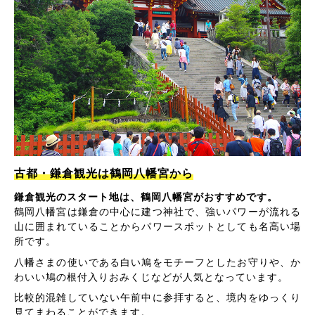
古都・鎌倉観光は鶴岡八幡宮から
鎌倉観光のスタート地は、鶴岡八幡宮がおすすめです。
鶴岡八幡宮は鎌倉の中心に建つ神社で、強いパワーが流れる
山に囲まれていることからパワースポットとしても名高い場
所です。
八幡さまの使いである白い鳩をモチーフとしたお守りや、か
わいい鳩の根付入りおみくじなどが人気となっています。
比較的混雑していない午前中に参拝すると、境内をゆっくり
見てまわることができます。