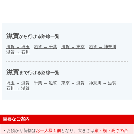
滋賀
から行ける路線一覧
滋賀
→
埼玉
滋賀
→
千葉
滋賀
→
東京
滋賀
→
神奈川
滋賀
→
石川
滋賀
まで行ける路線一覧
埼玉
→
滋賀
千葉
→
滋賀
東京
→
滋賀
神奈川
→
滋賀
石川
→
滋賀
重要なご案内
お預かり荷物は
お一人様１個
となり、大きさは
縦・横・高さの合