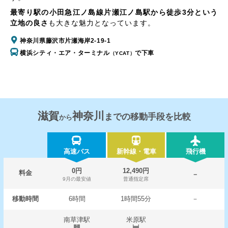
最寄り駅の小田急江ノ島線片瀬江ノ島駅から徒歩3分という
立地の良さ
も大きな魅力となっています。
神奈川県藤沢市片瀬海岸2-19-1
横浜シティ・エア・ターミナル
で下車
（YCAT）
滋賀
神奈川
までの移動手段を比較
から
高速バス
新幹線・電車
飛行機
0円
12,490円
料金
－
9月の最安値
普通指定席
移動時間
6時間
1時間55分
－
南草津駅
米原駅