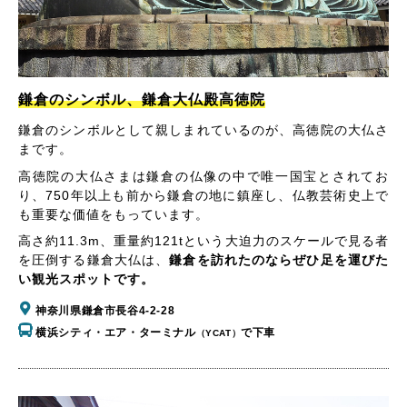
鎌倉のシンボル、鎌倉大仏殿高徳院
鎌倉のシンボルとして親しまれているのが、高徳院の大仏さ
まです。
高徳院の大仏さまは鎌倉の仏像の中で唯一国宝とされてお
り、750年以上も前から鎌倉の地に鎮座し、仏教芸術史上で
も重要な価値をもっています。
高さ約11.3m、重量約121tという大迫力のスケールで見る者
を圧倒する鎌倉大仏は、
鎌倉を訪れたのならぜひ足を運びた
い観光スポットです。
神奈川県鎌倉市長谷4-2-28
横浜シティ・エア・ターミナル
で下車
（YCAT）