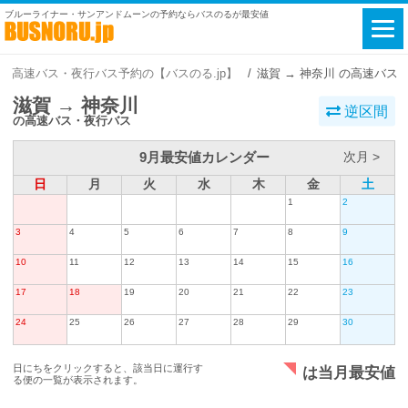
ブルーライナー・サンアンドムーンの予約ならバスのるが最安値
高速バス・夜行バス予約の【バスのる.jp】
滋賀 → 神奈川 の高速バス
滋賀 → 神奈川
逆区間
の高速バス・夜行バス
9月最安値カレンダー
次月 >
日
月
火
水
木
金
土
1
2
3
4
5
6
7
8
9
10
11
12
13
14
15
16
17
18
19
20
21
22
23
24
25
26
27
28
29
30
日にちをクリックすると、該当日に運行す
は当月最安値
る便の一覧が表示されます。