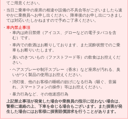
てご用意ください。
当日ご乗車中の座席の相違や設備の不具合等がございましたら速
やかに乗務員へお申し出ください。降車後のお申し出につきまし
ては対応いたしかねますので予めご了承ください。
車内禁止事項
車内は終日禁煙（アイコス、グローなどの電子タバコを含
む）です。
車内での飲酒はお断りしております、また泥酔状態でのご乗
車もお断りいたします。
臭いのきついもの（ファストフード等）の飲食はお控えくだ
さい。
ヘアスプレーや制汗スプレー（香水）など座席が汚れる、臭
いがつく製品の使用はお控えください。
消灯後、他のお客様の睡眠の妨げになる行為（騒ぐ、音漏
れ、スマートフォンの操作）等はお控えください。
暴力行為など、その他迷惑行為
上記禁止事項が発覚した場合や乗務員の指示に従わない場合は、
警察に連絡の上、下車を命じる場合もございます。また損害が発
生した場合にはお客様に損害賠償請求を行うことがあります。