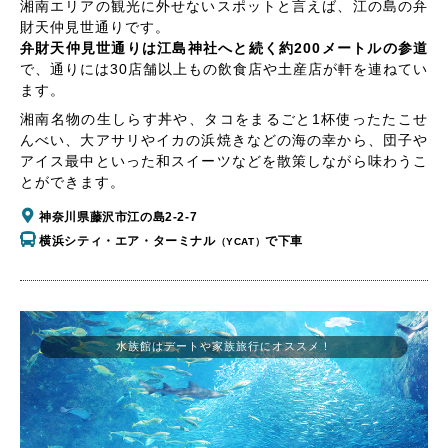
湘南エリアの観光に外せないスポットと言えば、江の島の弁
財天仲見世通りです。
弁財天仲見世通りは江島神社へと続く約200メートルの参道
で、通りには30店舗以上もの飲食店や土産店が軒を連ねてい
ます。
湘南名物の生しらす丼や、タコをまるごと1杯使ったたこせ
んべい、大アサリやイカの浜焼きなどの海の幸から、団子や
アイス最中といった和スイーツなどを散策しながら味わうこ
とができます。
神奈川県藤沢市江の島2-2-7
横浜シティ・エア・ターミナル
で下車
（YCAT）
水族館はデートや家族旅行にオススメ！