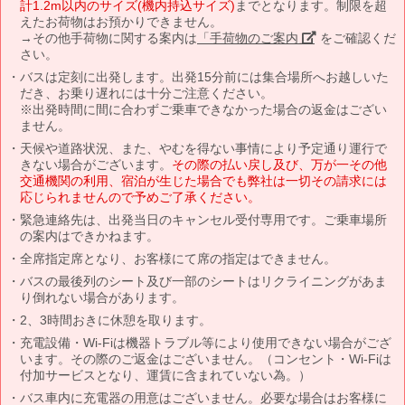
計1.2m以内のサイズ(機内持込サイズ)
までとなります。制限を超
えたお荷物はお預かりできません。
→その他手荷物に関する案内は
「手荷物のご案内」
をご確認くだ
さい。
バスは定刻に出発します。出発15分前には集合場所へお越しいた
だき、お乗り遅れには十分ご注意ください。
※出発時間に間に合わずご乗車できなかった場合の返金はござい
ません。
天候や道路状況、また、やむを得ない事情により予定通り運行で
きない場合がございます。
その際の払い戻し及び、万が一その他
交通機関の利用、宿泊が生じた場合でも弊社は一切その請求には
応じられませんので予めご了承ください。
緊急連絡先は、出発当日のキャンセル受付専用です。ご乗車場所
の案内はできかねます。
全席指定席となり、お客様にて席の指定はできません。
バスの最後列のシート及び一部のシートはリクライニングがあま
り倒れない場合があります。
2、3時間おきに休憩を取ります。
充電設備・Wi-Fiは機器トラブル等により使用できない場合がござ
います。その際のご返金はございません。（コンセント・Wi-Fiは
付加サービスとなり、運賃に含まれていない為。）
バス車内に充電器の用意はございません。必要な場合はお客様に