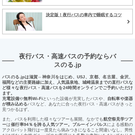
決定版！夜行バスの車内で睡眠するコツ
夜行バス・高速バスの予約ならバ
スのる.jp
バスのる.jpは滋賀⇔神奈川をはじめ、USJ、京都、名古屋、金沢、
福岡などの主要路線に加え、人気温泉地、城崎温泉までの直行バスな
ど様々な夜行バス・高速バスを24時間オンラインでご予約いただけ
ます。
充電設備
や
無料Wi-Fi
といった設備が充実したバスや、
自転車や楽器
が積み込める
バスなど、あなたに合った夜行バス・高速バスがきっと
見つかるはず。
また、バスを利用した様々なツアーも展開。なかでも
航空祭見学ツア
ー
は
催行率94％を誇る人気ツアー。ブルーインパルス
による感動の
アクロバット飛行は一度見たら病みつきになること間違いなし。男性