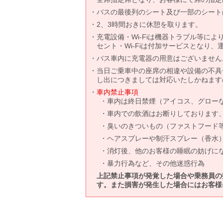
バスの最後列のシート及び一部のシート
2、3時間おきに休憩を取ります。
充電設備・Wi-Fiは機器トラブル等に
セント・Wi-Fiは付加サービスとなり
バス車内に充電器の用意はございません
当日ご乗車中の座席の相違や設備の不具
し出につきましては対応いたしかねます
車内禁止事項
車内は終日禁煙（アイコス、グロー
車内での飲酒はお断りしております
臭いのきついもの（ファストフード
ヘアスプレーや制汗スプレー（香水
消灯後、他のお客様の睡眠の妨げに
暴力行為など、その他迷惑行為
上記禁止事項が発覚した場合や乗務員の
す。また損害が発生した場合にはお客様