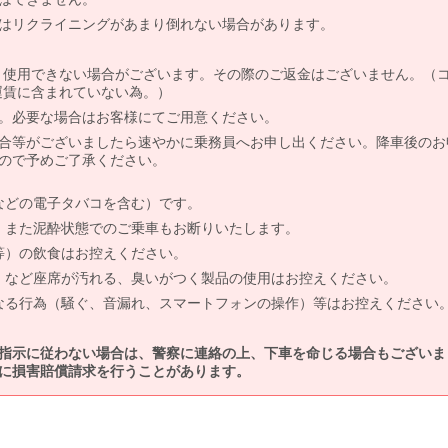
はリクライニングがあまり倒れない場合があります。
より使用できない場合がございます。その際のご返金はございません。（
、運賃に含まれていない為。）
。必要な場合はお客様にてご用意ください。
合等がございましたら速やかに乗務員へお申し出ください。降車後のお
ので予めご了承ください。
などの電子タバコを含む）です。
、また泥酔状態でのご乗車もお断りいたします。
等）の飲食はお控えください。
）など座席が汚れる、臭いがつく製品の使用はお控えください。
なる行為（騒ぐ、音漏れ、スマートフォンの操作）等はお控えください
指示に従わない場合は、警察に連絡の上、下車を命じる場合もございま
に損害賠償請求を行うことがあります。