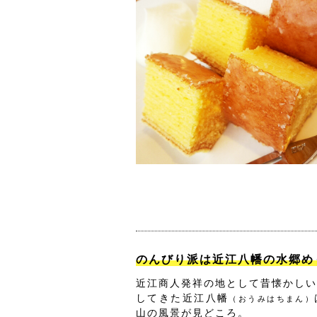
のんびり派は近江八幡の水郷め
近江商人発祥の地として昔懐かしい
してきた近江八幡
（おうみはちまん）
山の風景が見どころ。