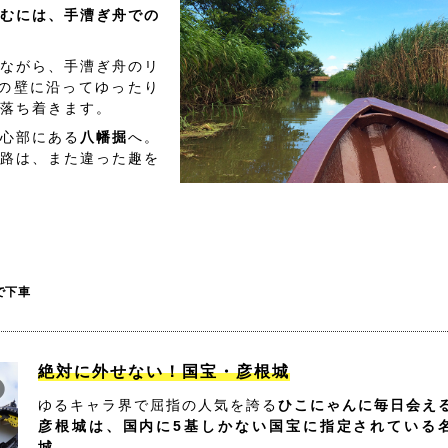
むには、手漕ぎ舟での
ながら、手漕ぎ舟のリ
の壁に沿ってゆったり
落ち着きます。
心部にある
八幡掘
へ。
路は、また違った趣を
で下車
絶対に外せない！国宝・彦根城
ゆるキャラ界で屈指の人気を誇る
ひこにゃんに毎日会え
彦根城は、国内に5基しかない国宝に指定されている
城。