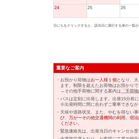
24
25
26
日にちをクリックすると、該当日に運行する便の一覧が
重要なご案内
お預かり荷物は
お一人様１個
となり、大
ます。制限を超えたお荷物はお預かりで
→その他手荷物に関する案内は
「手荷物
バスは定刻に出発します。出発15分前
※出発時間に間に合わずご乗車できなか
天候や道路状況、また、やむを得ない事
び、万が一その他交通機関の利用、宿泊
ください。
緊急連絡先は、出発当日のキャンセル受
全席指定席となり、お客様にて席の指定