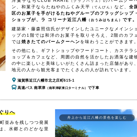
洋菓子ならCLUB HARIE
のバームクー
（クラブハリエ）
ン、和菓子ならたねやのふくみ天平
など、
全
（てんびん）
区のお菓子を手がけるたねやグループのフラッグシップ
ショップが、ラ コリーナ近江八幡
です
（おうみはちまん）
建築家・藤森照信氏がデザインしたユニークなメインシ
ップの1階では和洋のお菓子を取りそろえ、2階のカフ
では
焼きたてのバームクーヘン
を味わうことができます
その他にも、ギフトショップやフードコート、カステラ
ョップ＆カフェなど、周囲の自然を活かしたお洒落な建
の中に楽しいと美味しいがたくさん詰まった店舗があり
地元の人から観光客までたくさんの人が訪れています。
滋賀県近江八幡市北之庄町615-1
高速バス 南草津
で下車
（南草津駅東口ターミナル）
ぐりへ
舟上から近江八幡の景色を楽しむ
町並みを残しつつ発展
は、水郷とのどかな里