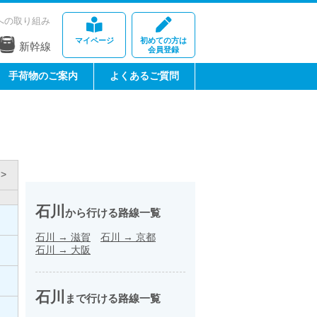
への取り組み
マイページ
初めての方は
新幹線
会員登録
手荷物のご案内
よくあるご質問
>
石川
から行ける路線一覧
石川
→
滋賀
石川
→
京都
石川
→
大阪
石川
まで行ける路線一覧