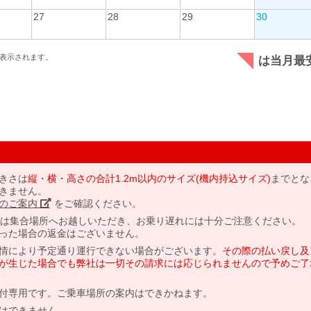
27
28
29
30
表示されます。
は当月最
きさは
縦・横・高さの合計1.2m以内のサイズ(機内持込サイズ)
までとな
きません。
のご案内」
をご確認ください。
には集合場所へお越しいただき、お乗り遅れには十分ご注意ください。
った場合の返金はございません。
情により予定通り運行できない場合がございます。
その際の払い戻し及
が生じた場合でも弊社は一切その請求には応じられませんので予めご了
付専用です。ご乗車場所の案内はできかねます。
はできません。