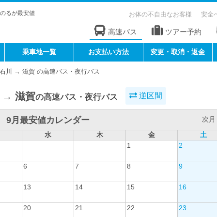
のるが最安値
お体の不自由なお客様
安全
高速バス
ツアー予約
乗車地一覧
お支払い方法
変更・取消・返金
石川 → 滋賀 の高速バス・夜行バス
 → 滋賀
逆区間
の高速バス・夜行バス
9月最安値カレンダー
次月 
水
木
金
土
1
2
6
7
8
9
13
14
15
16
20
21
22
23