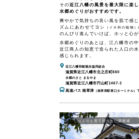
その
近江八幡の風景を最大限に楽し
水郷めぐりがおすすめです。
爽やかで気持ちの良い風を肌で感じ
ズムにあわせてヨシ
（イネ科の植物）
のんびり進んでいけば、ホッと心が
水郷めぐりのあとは、江八幡市の中
近江商人の知恵で造られた人口の水
感じられます。
近江八幡和船観光協同組合
滋賀県近江八幡市北之庄町880
水郷のさと まるやま
滋賀県近江八幡市円山町1467-3
高速バス 南草津
（南草津駅東口ターミナル）
じっくりと見て回りたい彦根城