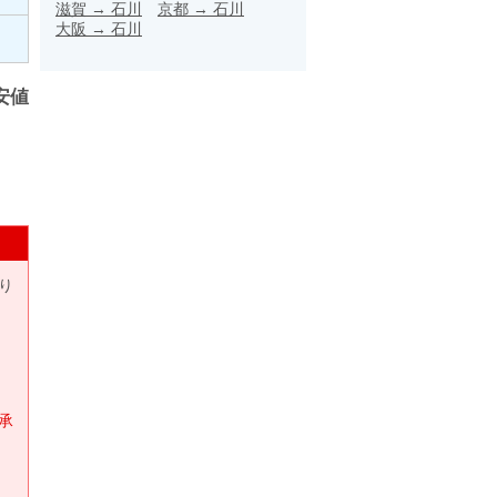
滋賀
→
石川
京都
→
石川
大阪
→
石川
安値
り
承