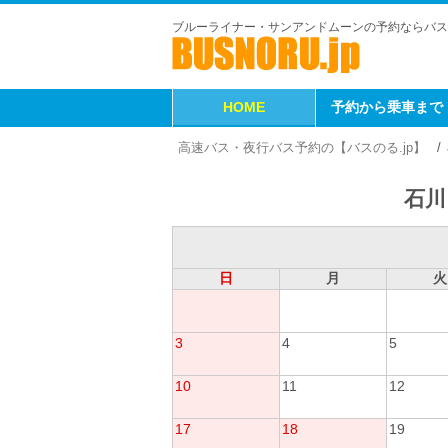
ブルーライナー・サンアンドムーンの予約ならバス
HOME
予約から乗車まで
高速バス・夜行バス予約の【バスのる.jp】
石川
日
月
火
3
4
5
10
11
12
17
18
19