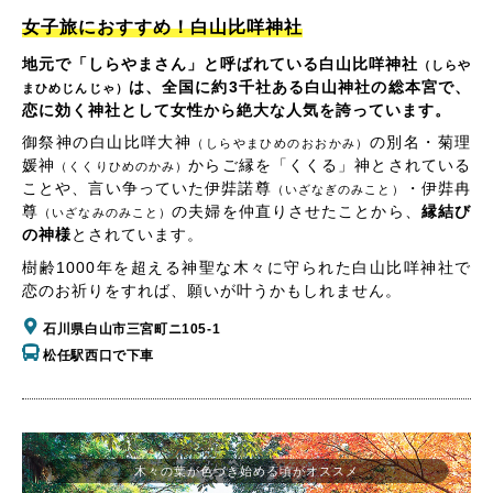
女子旅におすすめ！白山比咩神社
地元で「しらやまさん」と呼ばれている白山比咩神社
（しらや
は、全国に約3千社ある白山神社の総本宮で、
まひめじんじゃ）
恋に効く神社として女性から絶大な人気を誇っています。
御祭神の白山比咩大神
の別名・菊理
（しらやまひめのおおかみ）
媛神
からご縁を「くくる」神とされている
（くくりひめのかみ）
ことや、言い争っていた伊弉諾尊
・伊弉冉
（いざなぎのみこと）
尊
の夫婦を仲直りさせたことから、
縁結び
（いざなみのみこと）
の神様
とされています。
樹齢1000年を超える神聖な木々に守られた白山比咩神社で
恋のお祈りをすれば、願いが叶うかもしれません。
石川県白山市三宮町ニ105-1
松任駅西口で下車
木々の葉が色づき始める頃がオススメ