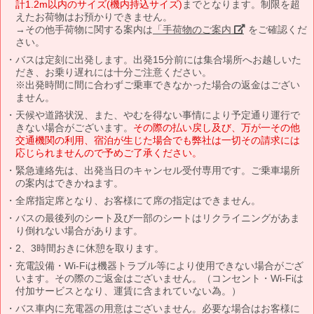
計1.2m以内のサイズ(機内持込サイズ)
までとなります。制限を超
えたお荷物はお預かりできません。
→その他手荷物に関する案内は
「手荷物のご案内」
をご確認くだ
さい。
バスは定刻に出発します。出発15分前には集合場所へお越しいた
だき、お乗り遅れには十分ご注意ください。
※出発時間に間に合わずご乗車できなかった場合の返金はござい
ません。
天候や道路状況、また、やむを得ない事情により予定通り運行で
きない場合がございます。
その際の払い戻し及び、万が一その他
交通機関の利用、宿泊が生じた場合でも弊社は一切その請求には
応じられませんので予めご了承ください。
緊急連絡先は、出発当日のキャンセル受付専用です。ご乗車場所
の案内はできかねます。
全席指定席となり、お客様にて席の指定はできません。
バスの最後列のシート及び一部のシートはリクライニングがあま
り倒れない場合があります。
2、3時間おきに休憩を取ります。
充電設備・Wi-Fiは機器トラブル等により使用できない場合がござ
います。その際のご返金はございません。（コンセント・Wi-Fiは
付加サービスとなり、運賃に含まれていない為。）
バス車内に充電器の用意はございません。必要な場合はお客様に