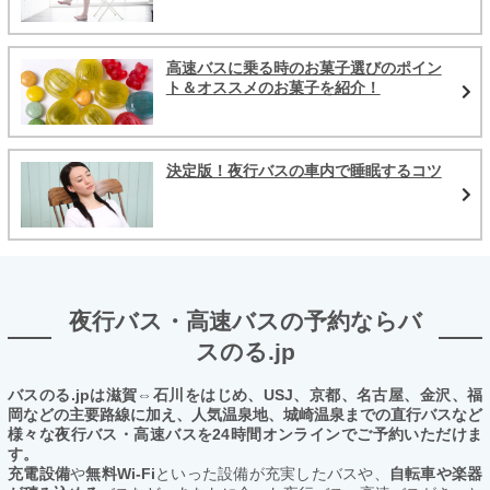
高速バスに乗る時のお菓子選びのポイン
ト＆オススメのお菓子を紹介！
決定版！夜行バスの車内で睡眠するコツ
夜行バス・高速バスの予約ならバ
スのる.jp
バスのる.jpは滋賀⇔石川をはじめ、USJ、京都、名古屋、金沢、福
岡などの主要路線に加え、人気温泉地、城崎温泉までの直行バスなど
様々な夜行バス・高速バスを24時間オンラインでご予約いただけま
す。
充電設備
や
無料Wi-Fi
といった設備が充実したバスや、
自転車や楽器