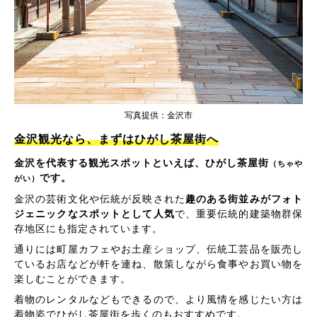
写真提供：金沢市
金沢観光なら、まずはひがし茶屋街へ
金沢を代表する観光スポットといえば、ひがし茶屋街
（ちゃや
です。
がい）
金沢の芸術文化や伝統が反映された
趣のある街並みがフォト
ジェニックなスポットとして人気
で、重要伝統的建築物群保
存地区にも指定されています。
通りには町屋カフェやお土産ショップ、伝統工芸品を販売し
ているお店などが軒を連ね、散策しながら食事やお買い物を
楽しむことができます。
着物のレンタルなどもできるので、より風情を感じたい方は
着物姿でひがし茶屋街を歩くのもおすすめです。