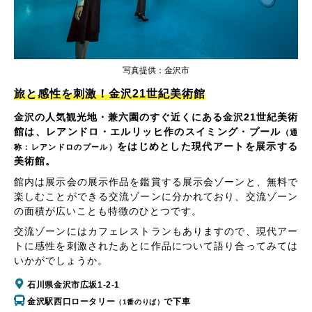
写真提供：金沢市
旅と感性を刺激！金沢21世紀美術館
金沢の人気観光地・兼六園のすぐ近くにある金沢21世紀美術
館は、レアンドロ・エルリッヒ作のスイミング・プール
（通
をはじめとした現代アートを展示する
称：レアンドロのプール）
美術館。
館内は展示会の展示作品を鑑賞する展示会ゾーンと、無料で
楽しむことができる交流ゾーンに分かれており、交流ゾーン
の面積が広いことも特徴のひとつです。
交流ゾーンにはカフェレストランもありますので、現代アー
トに感性を刺激されたあとに作品について語り合ってみては
いかがでしょうか。
石川県金沢市広坂1-2-1
金沢駅西口ロータリー
で下車
（1番のりば）