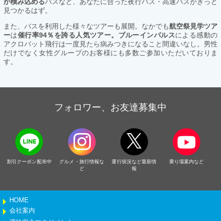
が積み込める
バスなど、あなたに合った夜行バス・高速バスがきっと
見つかるはず。
また、バスを利用した様々なツアーも展開。なかでも
航空祭見学ツア
ー
は
催行率94％を誇る人気ツアー。ブルーインパルス
による感動の
アクロバット飛行は一度見たら病みつきになること間違いなし。男性
だけでなく女性グループのお客様にも多数ご参加いただいておりま
す。
フォロワー、お友達募集中
割引クーポン配布中
グルメ・旅行情報な
運行状況など最新情
乗り場案内など
ど
報
HOME
会社案内