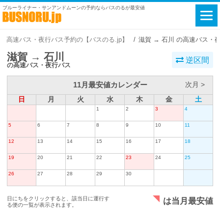
ブルーライナー・サンアンドムーンの予約ならバスのるが最安値
高速バス・夜行バス予約の【バスのる.jp】
滋賀 → 石川 の高速バス・
滋賀 → 石川
逆区間
の高速バス・夜行バス
11月最安値カレンダー
次月 >
日
月
火
水
木
金
土
1
2
3
4
5
6
7
8
9
10
11
12
13
14
15
16
17
18
19
20
21
22
23
24
25
26
27
28
29
30
日にちをクリックすると、該当日に運行す
は当月最安値
る便の一覧が表示されます。