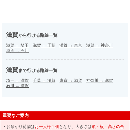
滋賀
から行ける路線一覧
滋賀
→
埼玉
滋賀
→
千葉
滋賀
→
東京
滋賀
→
神奈川
滋賀
→
石川
滋賀
まで行ける路線一覧
埼玉
→
滋賀
千葉
→
滋賀
東京
→
滋賀
神奈川
→
滋賀
石川
→
滋賀
重要なご案内
お預かり荷物は
お一人様１個
となり、大きさは
縦・横・高さの合