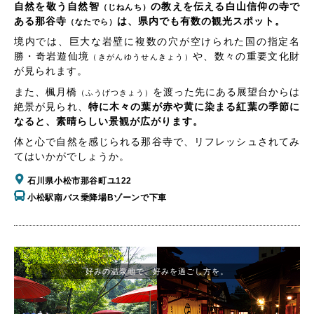
自然を敬う自然智
の教えを伝える白山信仰の寺で
（じねんち）
ある那谷寺
は、県内でも有数の観光スポット。
（なたでら）
境内では、巨大な岩壁に複数の穴が空けられた国の指定名
勝・奇岩遊仙境
や、数々の重要文化財
（きがんゆうせんきょう）
が見られます。
また、楓月橋
を渡った先にある展望台からは
（ふうげつきょう）
絶景が見られ、
特に木々の葉が赤や黄に染まる紅葉の季節に
なると、素晴らしい景観が広がります。
体と心で自然を感じられる那谷寺で、リフレッシュされてみ
てはいかがでしょうか。
石川県小松市那谷町ユ122
小松駅南バス乗降場Bゾーンで下車
好みの温泉地で、好みを過ごし方を。