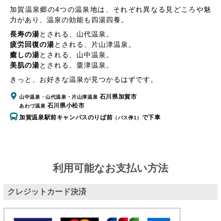
加賀温泉郷の4つの温泉地は、それぞれ異なる見どころや魅
力があり、温泉の効能も四湯四養。
長寿の湯
とされる、
山代温泉
。
疲労回復の湯
とされる、
片山津温泉
。
癒しの湯
とされる、
山中温泉
。
美肌の湯
とされる、
粟津温泉
。
きっと、お好きな温泉が見つかるはずです。
石川県加賀市
山中温泉・山代温泉・片山津温泉
石川県小松市
あわづ温泉
加賀温泉駅前キャンバスのりば前
で下車
（バス停1）
利用可能なお支払い方法
クレジットカード決済