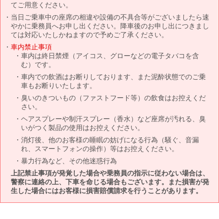
てご用意ください。
当日ご乗車中の座席の相違や設備の不具合等がございましたら速
やかに乗務員へお申し出ください。降車後のお申し出につきまし
ては対応いたしかねますので予めご了承ください。
車内禁止事項
車内は終日禁煙（アイコス、グローなどの電子タバコを含
む）です。
車内での飲酒はお断りしております、また泥酔状態でのご乗
車もお断りいたします。
臭いのきついもの（ファストフード等）の飲食はお控えくだ
さい。
ヘアスプレーや制汗スプレー（香水）など座席が汚れる、臭
いがつく製品の使用はお控えください。
消灯後、他のお客様の睡眠の妨げになる行為（騒ぐ、音漏
れ、スマートフォンの操作）等はお控えください。
暴力行為など、その他迷惑行為
上記禁止事項が発覚した場合や乗務員の指示に従わない場合は、
警察に連絡の上、下車を命じる場合もございます。また損害が発
生した場合にはお客様に損害賠償請求を行うことがあります。