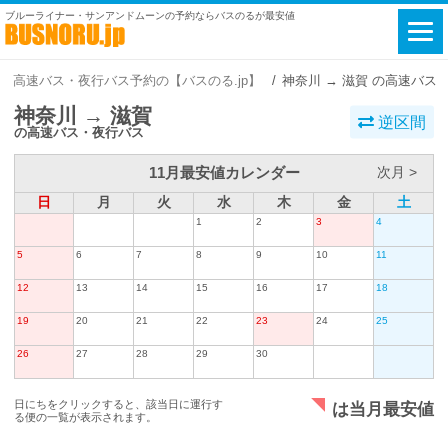
ブルーライナー・サンアンドムーンの予約ならバスのるが最安値
高速バス・夜行バス予約の【バスのる.jp】
神奈川 → 滋賀 の高速バス
神奈川 → 滋賀
逆区間
の高速バス・夜行バス
11月最安値カレンダー
次月 >
日
月
火
水
木
金
土
1
2
3
4
5
6
7
8
9
10
11
12
13
14
15
16
17
18
19
20
21
22
23
24
25
26
27
28
29
30
日にちをクリックすると、該当日に運行す
は当月最安値
る便の一覧が表示されます。