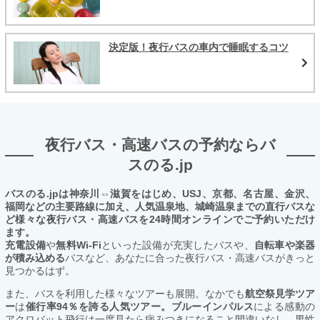
決定版！夜行バスの車内で睡眠するコツ
夜行バス・高速バスの予約ならバ
スのる.jp
バスのる.jpは神奈川⇔滋賀をはじめ、USJ、京都、名古屋、金沢、
福岡などの主要路線に加え、人気温泉地、城崎温泉までの直行バスな
ど様々な夜行バス・高速バスを24時間オンラインでご予約いただけ
ます。
充電設備
や
無料Wi-Fi
といった設備が充実したバスや、
自転車や楽器
が積み込める
バスなど、あなたに合った夜行バス・高速バスがきっと
見つかるはず。
また、バスを利用した様々なツアーも展開。なかでも
航空祭見学ツア
ー
は
催行率94％を誇る人気ツアー。ブルーインパルス
による感動の
アクロバット飛行は一度見たら病みつきになること間違いなし。男性