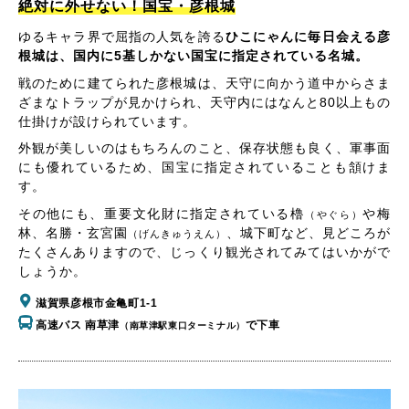
絶対に外せない！国宝・彦根城
ゆるキャラ界で屈指の人気を誇る
ひこにゃんに毎日会える彦
根城は、国内に5基しかない国宝に指定されている名城。
戦のために建てられた彦根城は、天守に向かう道中からさま
ざまなトラップが見かけられ、天守内にはなんと80以上もの
仕掛けが設けられています。
外観が美しいのはもちろんのこと、保存状態も良く、軍事面
にも優れているため、国宝に指定されていることも頷けま
す。
その他にも、重要文化財に指定されている櫓
や梅
（やぐら）
林、名勝・玄宮園
、城下町など、見どころが
（げんきゅうえん）
たくさんありますので、じっくり観光されてみてはいかがで
しょうか。
滋賀県彦根市金亀町1-1
高速バス 南草津
で下車
（南草津駅東口ターミナル）