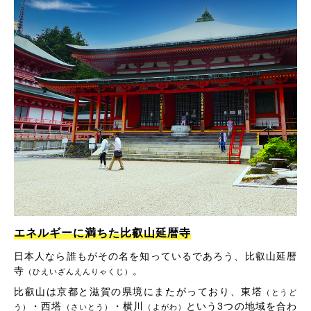
エネルギーに満ちた比叡山延暦寺
日本人なら誰もがその名を知っているであろう、比叡山延暦
寺
。
（ひえいざんえんりゃくじ）
比叡山は京都と滋賀の県境にまたがっており、東塔
（とうど
・西塔
・横川
という3つの地域を合わ
う）
（さいとう）
（よがわ）