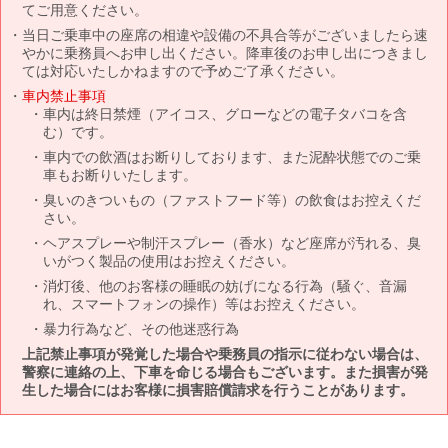
てご用意ください。
当日ご乗車中の座席の相違や設備の不具合等がございましたら速
やかに乗務員へお申し出ください。降車後のお申し出につきまし
ては対応いたしかねますので予めご了承ください。
車内禁止事項
車内は終日禁煙（アイコス、グローなどの電子タバコを含
む）です。
車内での飲酒はお断りしております、また泥酔状態でのご乗
車もお断りいたします。
臭いのきついもの（ファストフード等）の飲食はお控えくだ
さい。
ヘアスプレーや制汗スプレー（香水）など座席が汚れる、臭
いがつく製品の使用はお控えください。
消灯後、他のお客様の睡眠の妨げになる行為（騒ぐ、音漏
れ、スマートフォンの操作）等はお控えください。
暴力行為など、その他迷惑行為
上記禁止事項が発覚した場合や乗務員の指示に従わない場合は、
警察に連絡の上、下車を命じる場合もございます。また損害が発
生した場合にはお客様に損害賠償請求を行うことがあります。