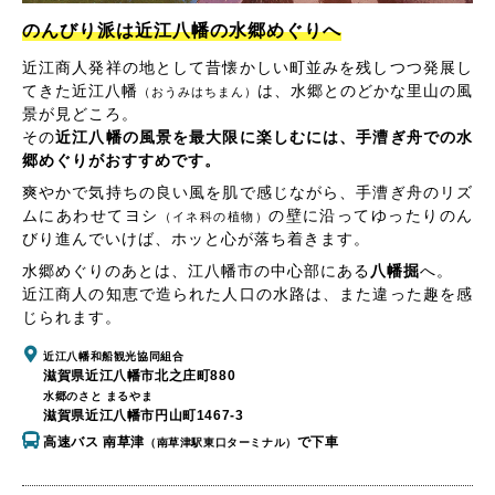
のんびり派は近江八幡の水郷めぐりへ
近江商人発祥の地として昔懐かしい町並みを残しつつ発展し
てきた近江八幡
は、水郷とのどかな里山の風
（おうみはちまん）
景が見どころ。
その
近江八幡の風景を最大限に楽しむには、手漕ぎ舟での水
郷めぐりがおすすめです。
爽やかで気持ちの良い風を肌で感じながら、手漕ぎ舟のリズ
ムにあわせてヨシ
の壁に沿ってゆったりのん
（イネ科の植物）
びり進んでいけば、ホッと心が落ち着きます。
水郷めぐりのあとは、江八幡市の中心部にある
八幡掘
へ。
近江商人の知恵で造られた人口の水路は、また違った趣を感
じられます。
近江八幡和船観光協同組合
滋賀県近江八幡市北之庄町880
水郷のさと まるやま
滋賀県近江八幡市円山町1467-3
高速バス 南草津
で下車
（南草津駅東口ターミナル）