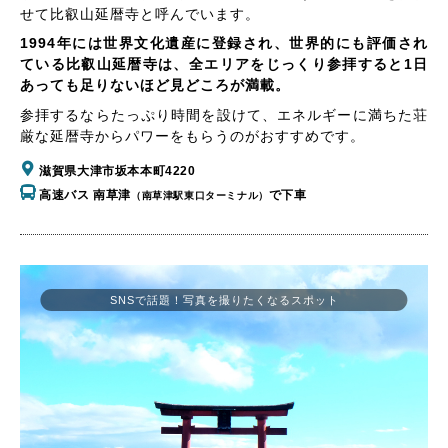
せて比叡山延暦寺と呼んでいます。
1994年には世界文化遺産に登録され、世界的にも評価され
ている比叡山延暦寺は、全エリアをじっくり参拝すると1日
あっても足りないほど見どころが満載。
参拝するならたっぷり時間を設けて、エネルギーに満ちた荘
厳な延暦寺からパワーをもらうのがおすすめです。
滋賀県大津市坂本本町4220
高速バス 南草津
で下車
（南草津駅東口ターミナル）
SNSで話題！写真を撮りたくなるスポット