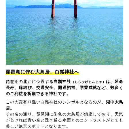
琵琶湖に佇む大鳥居、白鬚神社へ
琵琶湖の北西に位置する
白鬚神社
は、延命
（しらひげじんじゃ）
長寿、縁結び、交通安全、開運招福、学業成就など、数多く
のご利益を祈願できる神社です。
この大変有り難い白鬚神社のシンボルとなるのが、
湖中大鳥
居。
その名の通り、琵琶湖に朱色の大鳥居が鎮座しており、天気
が良ければ青い空と透き通る水面とのコントラストがとても
美しい絶景スポットとなります。