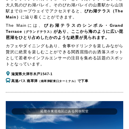
大人気のびわ湖バレイ。そのびわ湖バレイの山麓駅から山頂
駅までロープウェイでアクセスすると、
びわ湖テラス（The
Main）
に辿り着くことができます。
The Mainには、
びわ湖テラスのシンボル・Grand
Terrace
があり、ここから海のように広い琵
（グランドテラス）
琶湖をひとり占めしたかのような絶景が見られます。
カフェやダイニングもあり、食事やドリンクを楽しみながら
贅沢に絶景を楽しむことができる関西屈指のお洒落スポット
として若者やインフルエンサーの注目を集める話題のスポッ
トとなっています。
滋賀県大津市木戸1547-1
高速バス 南草津
で下車
（南草津駅東口ターミナル）
延暦寺東塔地区にある阿弥陀堂