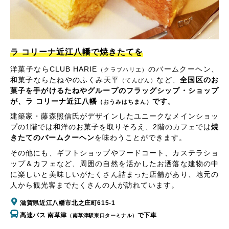
ラ コリーナ近江八幡で焼きたてを
洋菓子ならCLUB HARIE
のバームクーヘン、
（クラブハリエ）
和菓子ならたねやのふくみ天平
など、
全国区のお
（てんびん）
菓子を手がけるたねやグループのフラッグシップ・ショップ
が、ラ コリーナ近江八幡
です。
（おうみはちまん）
建築家・藤森照信氏がデザインしたユニークなメインショッ
プの1階では和洋のお菓子を取りそろえ、2階のカフェでは
焼
きたてのバームクーヘン
を味わうことができます。
その他にも、ギフトショップやフードコート、カステラショ
ップ＆カフェなど、周囲の自然を活かしたお洒落な建物の中
に楽しいと美味しいがたくさん詰まった店舗があり、地元の
人から観光客までたくさんの人が訪れています。
滋賀県近江八幡市北之庄町615-1
高速バス 南草津
で下車
（南草津駅東口ターミナル）