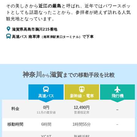
その美しさから
近江の厳島
と呼ばれ、近年ではパワースポッ
トとしても話題なったことから、参拝者が絶えず訪れる人気
観光地となっています。
滋賀県高島市鵜川215番地
高速バス 南草津
で下車
（南草津駅東口ターミナル）
神奈川
滋賀
までの移動手段を比較
から
高速バス
新幹線・電車
飛行機
0円
12,490円
料金
－
11月の最安値
普通指定席
移動時間
6時間
1時間55分
－
YCAT
新横浜駅