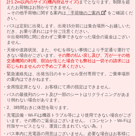
計1.2m以内のサイズ(機内持込サイズ)
までとなります。制限を超
えたお荷物はお預かりできません。
→その他手荷物に関する案内は
「手荷物のご案内」
をご確認くだ
さい。
バスは定刻に出発します。出発15分前には集合場所へお越しいた
だき、お乗り遅れには十分ご注意ください。
※出発時間に間に合わずご乗車できなかった場合の返金はござい
ません。
天候や道路状況、また、やむを得ない事情により予定通り運行で
きない場合がございます。
その際の払い戻し及び、万が一その他
交通機関の利用、宿泊が生じた場合でも弊社は一切その請求には
応じられませんので予めご了承ください。
緊急連絡先は、出発当日のキャンセル受付専用です。ご乗車場所
の案内はできかねます。
全席指定席となり、お客様にて席の指定はできません。
バスの最後列のシート及び一部のシートはリクライニングがあま
り倒れない場合があります。
2、3時間おきに休憩を取ります。
充電設備・Wi-Fiは機器トラブル等により使用できない場合がござ
います。その際のご返金はございません。（コンセント・Wi-Fiは
付加サービスとなり、運賃に含まれていない為。）
バス車内に充電器の用意はございません。必要な場合はお客様に