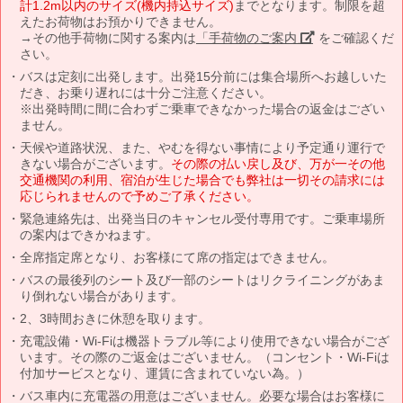
計1.2m以内のサイズ(機内持込サイズ)
までとなります。制限を超
えたお荷物はお預かりできません。
→その他手荷物に関する案内は
「手荷物のご案内」
をご確認くだ
さい。
バスは定刻に出発します。出発15分前には集合場所へお越しいた
だき、お乗り遅れには十分ご注意ください。
※出発時間に間に合わずご乗車できなかった場合の返金はござい
ません。
天候や道路状況、また、やむを得ない事情により予定通り運行で
きない場合がございます。
その際の払い戻し及び、万が一その他
交通機関の利用、宿泊が生じた場合でも弊社は一切その請求には
応じられませんので予めご了承ください。
緊急連絡先は、出発当日のキャンセル受付専用です。ご乗車場所
の案内はできかねます。
全席指定席となり、お客様にて席の指定はできません。
バスの最後列のシート及び一部のシートはリクライニングがあま
り倒れない場合があります。
2、3時間おきに休憩を取ります。
充電設備・Wi-Fiは機器トラブル等により使用できない場合がござ
います。その際のご返金はございません。（コンセント・Wi-Fiは
付加サービスとなり、運賃に含まれていない為。）
バス車内に充電器の用意はございません。必要な場合はお客様に