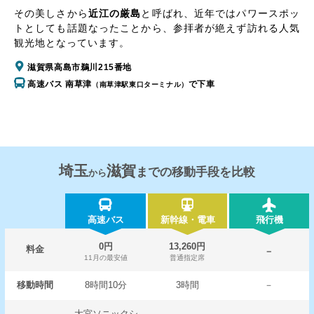
その美しさから
近江の厳島
と呼ばれ、近年ではパワースポッ
トとしても話題なったことから、参拝者が絶えず訪れる人気
観光地となっています。
滋賀県高島市鵜川215番地
高速バス 南草津
で下車
（南草津駅東口ターミナル）
埼玉
滋賀
までの移動手段を比較
から
高速バス
新幹線・電車
飛行機
0円
13,260円
料金
－
11月の最安値
普通指定席
移動時間
8時間10分
3時間
－
大宮ソニックシ