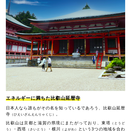
エネルギーに満ちた比叡山延暦寺
日本人なら誰もがその名を知っているであろう、比叡山延暦
寺
。
（ひえいざんえんりゃくじ）
比叡山は京都と滋賀の県境にまたがっており、東塔
（とうど
・西塔
・横川
という3つの地域を合わ
う）
（さいとう）
（よがわ）