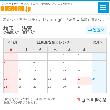
ブルーライナー・サンアンドムーンの予約ならバスのるが最安値
高速バス・夜行バス予約の【バスのる.jp】
埼玉 → 滋賀 の高速バス・
埼玉 → 滋賀
逆区間
の高速バス・夜行バス
11月最安値カレンダー
< 前月
次月 >
日
月
火
水
木
金
土
1
2
3
4
5
6
7
8
9
10
11
12
13
14
15
16
17
18
19
20
21
22
23
24
25
26
27
28
29
30
日にちをクリックすると、該当日に運行す
は当月最安値
る便の一覧が表示されます。