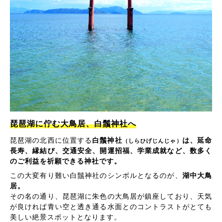
琵琶湖に佇む大鳥居、白鬚神社へ
琵琶湖の北西に位置する
白鬚神社
は、延命
（しらひげじんじゃ）
長寿、縁結び、交通安全、開運招福、学業成就など、数多く
のご利益を祈願できる神社です。
この大変有り難い白鬚神社のシンボルとなるのが、
湖中大鳥
居。
その名の通り、琵琶湖に朱色の大鳥居が鎮座しており、天気
が良ければ青い空と透き通る水面とのコントラストがとても
美しい絶景スポットとなります。