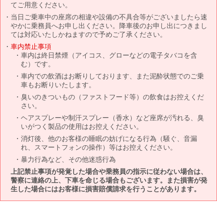
てご用意ください。
当日ご乗車中の座席の相違や設備の不具合等がございましたら速
やかに乗務員へお申し出ください。降車後のお申し出につきまし
ては対応いたしかねますので予めご了承ください。
車内禁止事項
車内は終日禁煙（アイコス、グローなどの電子タバコを含
む）です。
車内での飲酒はお断りしております、また泥酔状態でのご乗
車もお断りいたします。
臭いのきついもの（ファストフード等）の飲食はお控えくだ
さい。
ヘアスプレーや制汗スプレー（香水）など座席が汚れる、臭
いがつく製品の使用はお控えください。
消灯後、他のお客様の睡眠の妨げになる行為（騒ぐ、音漏
れ、スマートフォンの操作）等はお控えください。
暴力行為など、その他迷惑行為
上記禁止事項が発覚した場合や乗務員の指示に従わない場合は、
警察に連絡の上、下車を命じる場合もございます。また損害が発
生した場合にはお客様に損害賠償請求を行うことがあります。