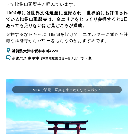
せて比叡山延暦寺と呼んでいます。
1994年には世界文化遺産に登録され、世界的にも評価され
ている比叡山延暦寺は、全エリアをじっくり参拝すると1日
あっても足りないほど見どころが満載。
参拝するならたっぷり時間を設けて、エネルギーに満ちた荘
厳な延暦寺からパワーをもらうのがおすすめです。
滋賀県大津市坂本本町4220
高速バス 南草津
で下車
（南草津駅東口ターミナル）
SNSで話題！写真を撮りたくなるスポット