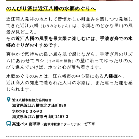
のんびり派は近江八幡の水郷めぐりへ
近江商人発祥の地として昔懐かしい町並みを残しつつ発展し
てきた近江八幡
は、水郷とのどかな里山の風
（おうみはちまん）
景が見どころ。
その
近江八幡の風景を最大限に楽しむには、手漕ぎ舟での水
郷めぐりがおすすめです。
爽やかで気持ちの良い風を肌で感じながら、手漕ぎ舟のリズ
ムにあわせてヨシ
の壁に沿ってゆったりのん
（イネ科の植物）
びり進んでいけば、ホッと心が落ち着きます。
水郷めぐりのあとは、江八幡市の中心部にある
八幡掘
へ。
近江商人の知恵で造られた人口の水路は、また違った趣を感
じられます。
近江八幡和船観光協同組合
滋賀県近江八幡市北之庄町880
水郷のさと まるやま
滋賀県近江八幡市円山町1467-3
高速バス 南草津
で下車
（南草津駅東口ターミナル）