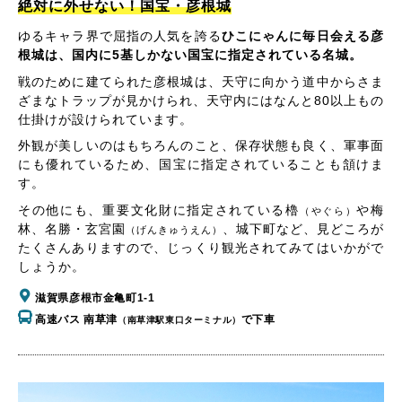
絶対に外せない！国宝・彦根城
ゆるキャラ界で屈指の人気を誇る
ひこにゃんに毎日会える彦
根城は、国内に5基しかない国宝に指定されている名城。
戦のために建てられた彦根城は、天守に向かう道中からさま
ざまなトラップが見かけられ、天守内にはなんと80以上もの
仕掛けが設けられています。
外観が美しいのはもちろんのこと、保存状態も良く、軍事面
にも優れているため、国宝に指定されていることも頷けま
す。
その他にも、重要文化財に指定されている櫓
や梅
（やぐら）
林、名勝・玄宮園
、城下町など、見どころが
（げんきゅうえん）
たくさんありますので、じっくり観光されてみてはいかがで
しょうか。
滋賀県彦根市金亀町1-1
高速バス 南草津
で下車
（南草津駅東口ターミナル）