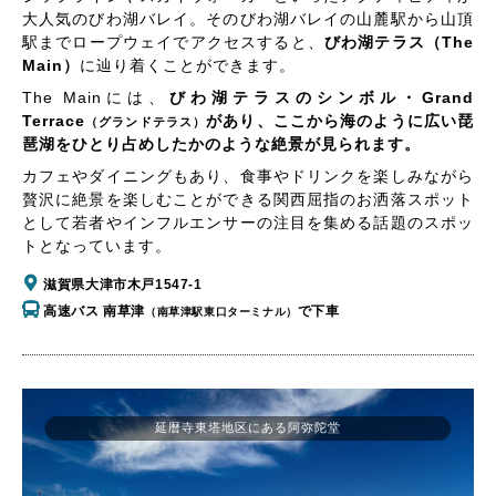
大人気のびわ湖バレイ。そのびわ湖バレイの山麓駅から山頂
駅までロープウェイでアクセスすると、
びわ湖テラス（The
Main）
に辿り着くことができます。
The Mainには、
びわ湖テラスのシンボル・Grand
Terrace
があり、ここから海のように広い琵
（グランドテラス）
琶湖をひとり占めしたかのような絶景が見られます。
カフェやダイニングもあり、食事やドリンクを楽しみながら
贅沢に絶景を楽しむことができる関西屈指のお洒落スポット
として若者やインフルエンサーの注目を集める話題のスポッ
トとなっています。
滋賀県大津市木戸1547-1
高速バス 南草津
で下車
（南草津駅東口ターミナル）
延暦寺東塔地区にある阿弥陀堂