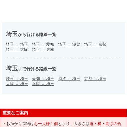
埼玉
から行ける路線一覧
埼玉
→
埼玉
埼玉
→
愛知
埼玉
→
滋賀
埼玉
→
京都
埼玉
→
大阪
埼玉
→
兵庫
埼玉
まで行ける路線一覧
埼玉
→
埼玉
愛知
→
埼玉
滋賀
→
埼玉
京都
→
埼玉
大阪
→
埼玉
兵庫
→
埼玉
重要なご案内
お預かり荷物は
お一人様１個
となり、大きさは
縦・横・高さの合