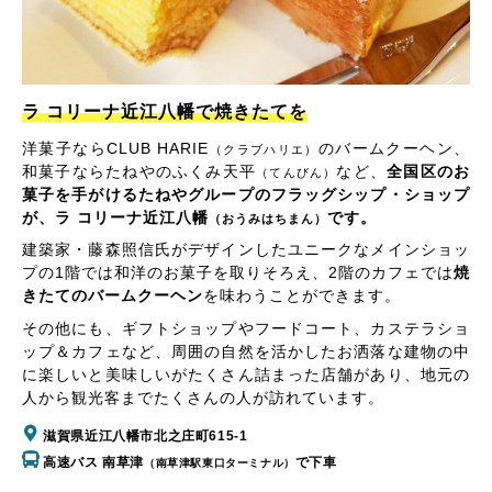
ラ コリーナ近江八幡で焼きたてを
洋菓子ならCLUB HARIE
のバームクーヘン、
（クラブハリエ）
和菓子ならたねやのふくみ天平
など、
全国区のお
（てんびん）
菓子を手がけるたねやグループのフラッグシップ・ショップ
が、ラ コリーナ近江八幡
です。
（おうみはちまん）
建築家・藤森照信氏がデザインしたユニークなメインショッ
プの1階では和洋のお菓子を取りそろえ、2階のカフェでは
焼
きたてのバームクーヘン
を味わうことができます。
その他にも、ギフトショップやフードコート、カステラショ
ップ＆カフェなど、周囲の自然を活かしたお洒落な建物の中
に楽しいと美味しいがたくさん詰まった店舗があり、地元の
人から観光客までたくさんの人が訪れています。
滋賀県近江八幡市北之庄町615-1
高速バス 南草津
で下車
（南草津駅東口ターミナル）