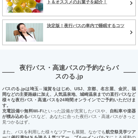
ト＆オススメのお菓子を紹介！
決定版！夜行バスの車内で睡眠するコツ
夜行バス・高速バスの予約ならバ
スのる.jp
バスのる.jpは埼玉⇔滋賀をはじめ、USJ、京都、名古屋、金沢、福
岡などの主要路線に加え、人気温泉地、城崎温泉までの直行バスなど
様々な夜行バス・高速バスを24時間オンラインでご予約いただけま
す。
充電設備
や
無料Wi-Fi
といった設備が充実したバスや、
自転車や楽器
が積み込める
バスなど、あなたに合った夜行バス・高速バスがきっと
見つかるはず。
また、バスを利用した様々なツアーも展開。なかでも
航空祭見学ツア
ー
は
催行率94％を誇る人気ツアー。ブルーインパルス
による感動の