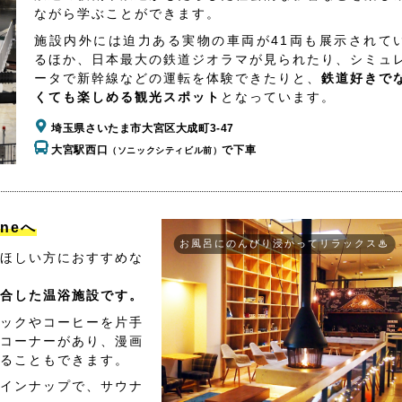
ながら学ぶことができます。
施設内外には迫力ある実物の車両が41両も展示されて
るほか、日本最大の鉄道ジオラマが見られたり、シミュ
ータで新幹線などの運転を体験できたりと、
鉄道好きで
くても楽しめる観光スポット
となっています。
埼玉県さいたま市大宮区大成町3-47
大宮駅西口
で下車
（ソニックシティビル前）
aneへ
お風呂にのんびり浸かってリラックス♨
ほしい方におすすめな
合した温浴施設です。
ックやコーヒーを片手
コーナーがあり、漫画
ることもできます。
インナップで、サウナ