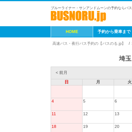
ブルーライナー・サンアンドムーンの予約ならバス
HOME
予約から乗車まで
高速バス・夜行バス予約の【バスのる.jp】
埼玉
< 前月
日
月
火
4
5
6
11
12
13
18
19
20