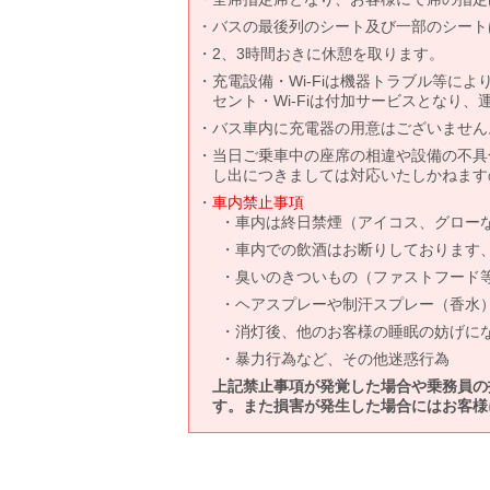
バスの最後列のシート及び一部のシート
2、3時間おきに休憩を取ります。
充電設備・Wi-Fiは機器トラブル等に
セント・Wi-Fiは付加サービスとなり
バス車内に充電器の用意はございません
当日ご乗車中の座席の相違や設備の不具
し出につきましては対応いたしかねます
車内禁止事項
車内は終日禁煙（アイコス、グロー
車内での飲酒はお断りしております
臭いのきついもの（ファストフード
ヘアスプレーや制汗スプレー（香水
消灯後、他のお客様の睡眠の妨げに
暴力行為など、その他迷惑行為
上記禁止事項が発覚した場合や乗務員の
す。また損害が発生した場合にはお客様