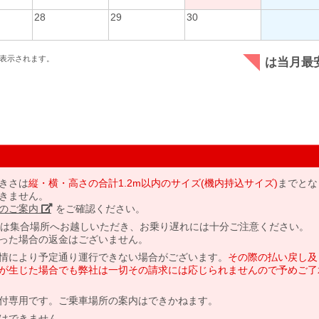
28
29
30
表示されます。
は当月最
きさは
縦・横・高さの合計1.2m以内のサイズ(機内持込サイズ)
までとな
きません。
のご案内」
をご確認ください。
には集合場所へお越しいただき、お乗り遅れには十分ご注意ください。
った場合の返金はございません。
情により予定通り運行できない場合がございます。
その際の払い戻し及
が生じた場合でも弊社は一切その請求には応じられませんので予めご了
付専用です。ご乗車場所の案内はできかねます。
はできません。