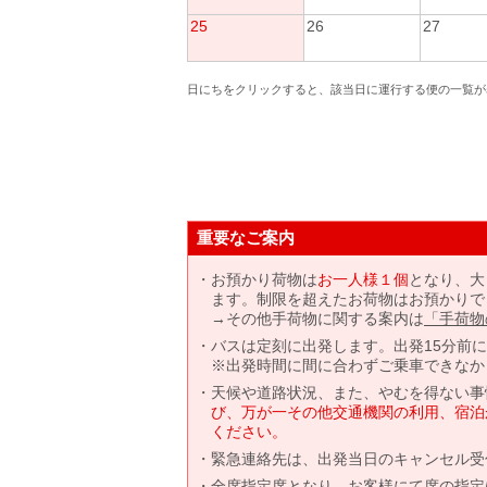
25
26
27
日にちをクリックすると、該当日に運行する便の一覧が
重要なご案内
お預かり荷物は
お一人様１個
となり、大
ます。制限を超えたお荷物はお預かりで
→その他手荷物に関する案内は
「手荷物
バスは定刻に出発します。出発15分前
※出発時間に間に合わずご乗車できなか
天候や道路状況、また、やむを得ない事
び、万が一その他交通機関の利用、宿泊
ください。
緊急連絡先は、出発当日のキャンセル受
全席指定席となり、お客様にて席の指定