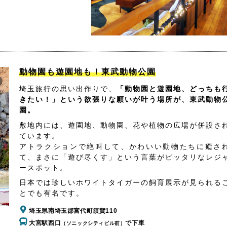
動物園も遊園地も！東武動物公園
埼玉旅行の思い出作りで、
「動物園と遊園地、どっちも
きたい！」という欲張りな願いが叶う場所が、東武動物
園。
敷地内には、遊園地、動物園、花や植物の広場が併設さ
ています。
アトラクションで絶叫して、かわいい動物たちに癒さ
て、まさに「遊び尽くす」という言葉がピッタリなレジ
ースポット。
日本では珍しいホワイトタイガーの飼育展示が見られる
とでも有名です。
埼玉県南埼玉郡宮代町須賀110
大宮駅西口
で下車
（ソニックシティビル前）