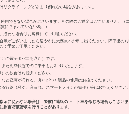
はリクライニングがあまり倒れない場合があります。
より使用できない場合がございます。その際のご返金はございません。（
、運賃に含まれていない為。）
。必要な場合はお客様にてご用意ください。
合等がございましたら速やかに乗務員へお申し出ください。降車後のお
ので予めご了承ください。
などの電子タバコを含む）です。
、また泥酔状態でのご乗車もお断りいたします。
等）の飲食はお控えください。
）など座席が汚れる、臭いがつく製品の使用はお控えください。
なる行為（騒ぐ、音漏れ、スマートフォンの操作）等はお控えください
指示に従わない場合は、警察に連絡の上、下車を命じる場合もございま
に損害賠償請求を行うことがあります。