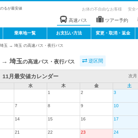
のるが最安値
お体の不自由なお客様
安全
高速バス
ツアー予約
乗車地一覧
お支払い方法
変更・取消・返金
埼玉 → 埼玉 の高速バス・夜行バス
 → 埼玉
逆区間
の高速バス・夜行バス
11月最安値カレンダー
次月 
水
木
金
土
1
2
3
7
8
9
10
14
15
16
17
21
22
23
24