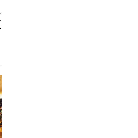
い
レ
な