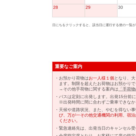
28
29
30
日にちをクリックすると、該当日に運行する便の一覧が
重要なご案内
お預かり荷物は
お一人様１個
となり、大
ます。制限を超えたお荷物はお預かりで
→その他手荷物に関する案内は
「手荷物
バスは定刻に出発します。出発15分前
※出発時間に間に合わずご乗車できなか
天候や道路状況、また、やむを得ない事
び、万が一その他交通機関の利用、宿泊
ください。
緊急連絡先は、出発当日のキャンセル受
全席指定席となり、お客様にて席の指定