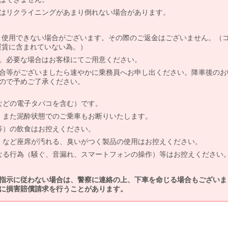
はリクライニングがあまり倒れない場合があります。
より使用できない場合がございます。その際のご返金はございません。（
、運賃に含まれていない為。）
。必要な場合はお客様にてご用意ください。
合等がございましたら速やかに乗務員へお申し出ください。降車後のお
ので予めご了承ください。
などの電子タバコを含む）です。
、また泥酔状態でのご乗車もお断りいたします。
等）の飲食はお控えください。
）など座席が汚れる、臭いがつく製品の使用はお控えください。
なる行為（騒ぐ、音漏れ、スマートフォンの操作）等はお控えください
指示に従わない場合は、警察に連絡の上、下車を命じる場合もございま
に損害賠償請求を行うことがあります。