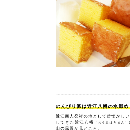
のんびり派は近江八幡の水郷め
近江商人発祥の地として昔懐かしい
してきた近江八幡
（おうみはちまん）
山の風景が見どころ。