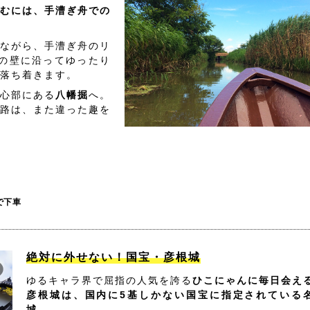
むには、手漕ぎ舟での
ながら、手漕ぎ舟のリ
の壁に沿ってゆったり
落ち着きます。
心部にある
八幡掘
へ。
路は、また違った趣を
で下車
絶対に外せない！国宝・彦根城
ゆるキャラ界で屈指の人気を誇る
ひこにゃんに毎日会え
彦根城は、国内に5基しかない国宝に指定されている
城。