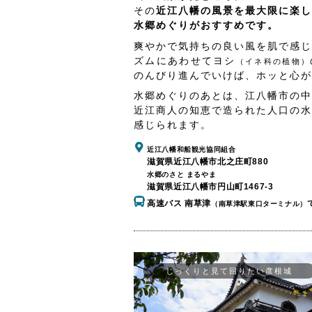
その
近江八幡の風景を最大限に楽し
水郷めぐりがおすすめです。
爽やかで気持ちの良い風を肌で感じ
ズムにあわせてヨシ
（イネ科の植物）
のんびり進んでいけば、ホッと心が
水郷めぐりのあとは、江八幡市の中
近江商人の知恵で造られた人口の水
感じられます。
近江八幡和船観光協同組合
滋賀県近江八幡市北之庄町880
水郷のさと まるやま
滋賀県近江八幡市円山町1467-3
高速バス 南草津
（南草津駅東口ターミナル）
じっくりと見て回りたい彦根城