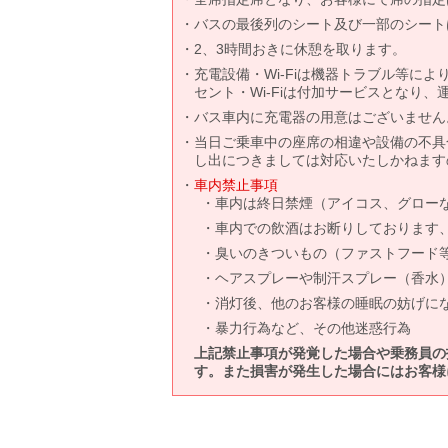
バスの最後列のシート及び一部のシート
2、3時間おきに休憩を取ります。
充電設備・Wi-Fiは機器トラブル等に
セント・Wi-Fiは付加サービスとなり
バス車内に充電器の用意はございません
当日ご乗車中の座席の相違や設備の不具
し出につきましては対応いたしかねます
車内禁止事項
車内は終日禁煙（アイコス、グロー
車内での飲酒はお断りしております
臭いのきついもの（ファストフード
ヘアスプレーや制汗スプレー（香水
消灯後、他のお客様の睡眠の妨げに
暴力行為など、その他迷惑行為
上記禁止事項が発覚した場合や乗務員の
す。また損害が発生した場合にはお客様