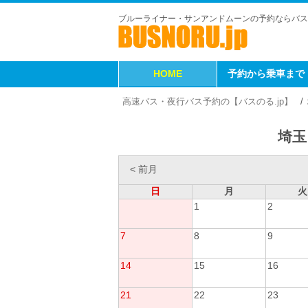
ブルーライナー・サンアンドムーンの予約ならバス
HOME
予約から乗車まで
高速バス・夜行バス予約の【バスのる.jp】
埼玉
< 前月
日
月
火
1
2
7
8
9
14
15
16
21
22
23