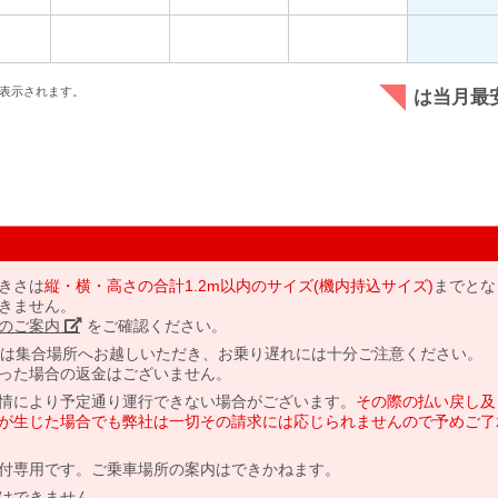
表示されます。
は当月最
きさは
縦・横・高さの合計1.2m以内のサイズ(機内持込サイズ)
までとな
きません。
のご案内」
をご確認ください。
には集合場所へお越しいただき、お乗り遅れには十分ご注意ください。
った場合の返金はございません。
情により予定通り運行できない場合がございます。
その際の払い戻し及
が生じた場合でも弊社は一切その請求には応じられませんので予めご了
付専用です。ご乗車場所の案内はできかねます。
はできません。