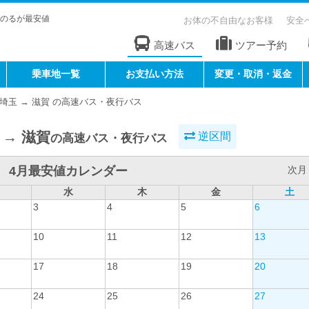
のるが最安値
お体の不自由なお客様
安全
高速バス
ツアー予約
乗車地一覧
お支払い方法
変更・取消・返金
埼玉 → 滋賀 の高速バス・夜行バス
 → 滋賀
逆区間
の高速バス・夜行バス
4月最安値カレンダー
次月 
水
木
金
土
3
4
5
6
10
11
12
13
17
18
19
20
24
25
26
27