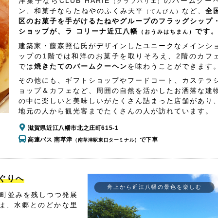
洋菓子ならCLUB HARIE
のバームクー
（クラブハリエ）
ン、和菓子ならたねやのふくみ天平
など、
全
（てんびん）
区のお菓子を手がけるたねやグループのフラッグシップ
ショップが、ラ コリーナ近江八幡
です
（おうみはちまん）
建築家・藤森照信氏がデザインしたユニークなメインシ
ップの1階では和洋のお菓子を取りそろえ、2階のカフ
では
焼きたてのバームクーヘン
を味わうことができます
その他にも、ギフトショップやフードコート、カステラ
ョップ＆カフェなど、周囲の自然を活かしたお洒落な建
の中に楽しいと美味しいがたくさん詰まった店舗があり
地元の人から観光客までたくさんの人が訪れています。
滋賀県近江八幡市北之庄町615-1
高速バス 南草津
で下車
（南草津駅東口ターミナル）
ぐりへ
舟上から近江八幡の景色を楽しむ
町並みを残しつつ発展
は、水郷とのどかな里