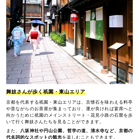
舞妓さんが歩く祇園・東山エリア
京都を代表する祇園・東山エリアは、京懐石を味わえる料亭
や昔ながらのお茶屋が集まっており、運が良ければ宴席へと
向かうために祇園のメインストリート・花見小路の石畳を歩
いて行く舞妓さんたちを見ることができます。
また、
八坂神社や円山公園、哲学の道、清水寺など、京都の
代名詞的なスポットの観光
を楽しむこともできます。