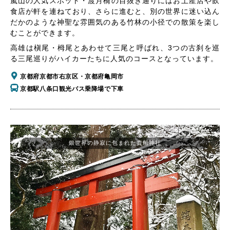
嵐山の人気スポット・渡月橋の目抜き通りにはお土産店や飲
食店が軒を連ねており、さらに進むと、別の世界に迷い込ん
だかのような神聖な雰囲気のある竹林の小径での散策を楽し
むことができます。
高雄は槇尾・栂尾とあわせて三尾と呼ばれ、3つの古刹を巡
る三尾巡りがハイカーたちに人気のコースとなっています。
京都府京都市右京区・京都府亀岡市
京都駅八条口観光バス乗降場で下車
銀世界の静寂に包まれた貴船神社