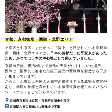
古都、京都御所・西陣・北野エリア
上京区と中京区にまたがって「洛中」と呼ばれている京都御
所・西陣・北野エリアは、
日本の首都だった平安京があった
ため、かつては日本の中心地として栄えていました。
京都御所は、明治2年まで歴代の天皇が住まれていた場所。
西陣は、国際的に有名な伝統工芸品の西陣織を製造する工房
が集まっています。
さらに、北野には全国の天満宮の総本社である北野天満宮が
あり、学問の神様と言われている藤原道真が祀られているパ
ワースポットとして知られています。
京都府京都市上京区・京都府京都市中京区
京都駅八条口観光バス乗降場で下車