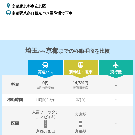
京都府京都市左京区
京都駅八条口観光バス乗降場で下車
埼玉
京都
までの移動手段を比較
から
高速バス
新幹線・電車
飛行機
0円
14,720円
料金
－
4月の最安値
普通指定席
移動時間
8時間40分
3時間
－
大宮ソニックシ
大宮駅
ティビル前
区間
－
京都八条口
京都駅