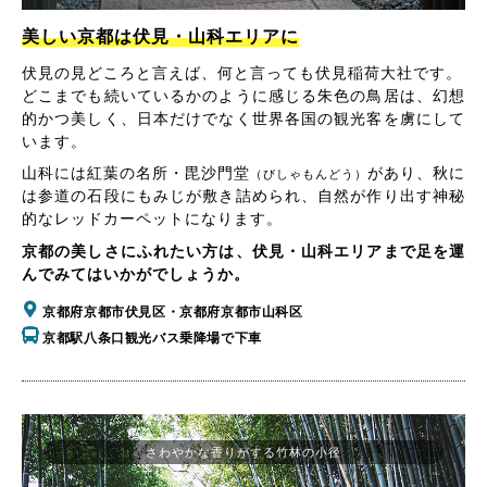
美しい京都は伏見・山科エリアに
伏見の見どころと言えば、何と言っても伏見稲荷大社です。
どこまでも続いているかのように感じる朱色の鳥居は、幻想
的かつ美しく、日本だけでなく世界各国の観光客を虜にして
います。
山科には紅葉の名所・毘沙門堂
があり、秋に
（びしゃもんどう）
は参道の石段にもみじが敷き詰められ、自然が作り出す神秘
的なレッドカーペットになります。
京都の美しさにふれたい方は、伏見・山科エリアまで足を運
んでみてはいかがでしょうか。
京都府京都市伏見区・京都府京都市山科区
京都駅八条口観光バス乗降場で下車
さわやかな香りがする竹林の小径