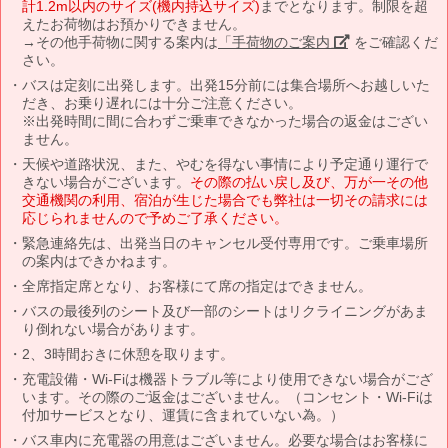
計1.2m以内のサイズ(機内持込サイズ)
までとなります。制限を超
えたお荷物はお預かりできません。
→その他手荷物に関する案内は
「手荷物のご案内」
をご確認くだ
さい。
バスは定刻に出発します。出発15分前には集合場所へお越しいた
だき、お乗り遅れには十分ご注意ください。
※出発時間に間に合わずご乗車できなかった場合の返金はござい
ません。
天候や道路状況、また、やむを得ない事情により予定通り運行で
きない場合がございます。
その際の払い戻し及び、万が一その他
交通機関の利用、宿泊が生じた場合でも弊社は一切その請求には
応じられませんので予めご了承ください。
緊急連絡先は、出発当日のキャンセル受付専用です。ご乗車場所
の案内はできかねます。
全席指定席となり、お客様にて席の指定はできません。
バスの最後列のシート及び一部のシートはリクライニングがあま
り倒れない場合があります。
2、3時間おきに休憩を取ります。
充電設備・Wi-Fiは機器トラブル等により使用できない場合がござ
います。その際のご返金はございません。（コンセント・Wi-Fiは
付加サービスとなり、運賃に含まれていない為。）
バス車内に充電器の用意はございません。必要な場合はお客様に