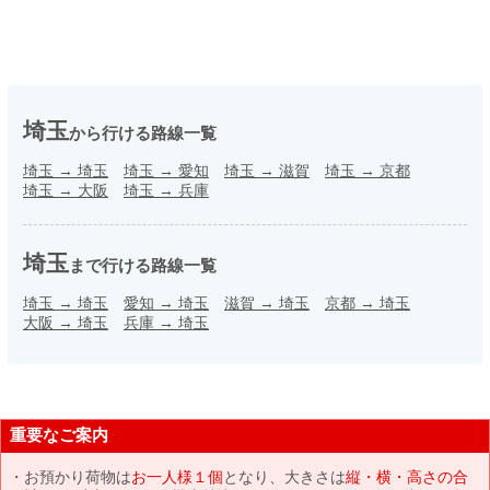
埼玉
から行ける路線一覧
埼玉
→
埼玉
埼玉
→
愛知
埼玉
→
滋賀
埼玉
→
京都
埼玉
→
大阪
埼玉
→
兵庫
埼玉
まで行ける路線一覧
埼玉
→
埼玉
愛知
→
埼玉
滋賀
→
埼玉
京都
→
埼玉
大阪
→
埼玉
兵庫
→
埼玉
重要なご案内
お預かり荷物は
お一人様１個
となり、大きさは
縦・横・高さの合