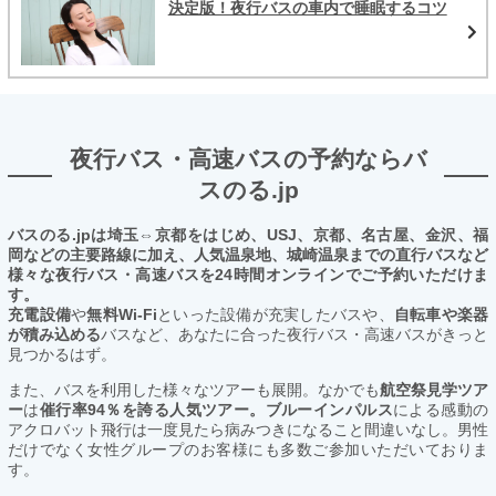
決定版！夜行バスの車内で睡眠するコツ
夜行バス・高速バスの予約ならバ
スのる.jp
バスのる.jpは埼玉⇔京都をはじめ、USJ、京都、名古屋、金沢、福
岡などの主要路線に加え、人気温泉地、城崎温泉までの直行バスなど
様々な夜行バス・高速バスを24時間オンラインでご予約いただけま
す。
充電設備
や
無料Wi-Fi
といった設備が充実したバスや、
自転車や楽器
が積み込める
バスなど、あなたに合った夜行バス・高速バスがきっと
見つかるはず。
また、バスを利用した様々なツアーも展開。なかでも
航空祭見学ツア
ー
は
催行率94％を誇る人気ツアー。ブルーインパルス
による感動の
アクロバット飛行は一度見たら病みつきになること間違いなし。男性
だけでなく女性グループのお客様にも多数ご参加いただいておりま
す。