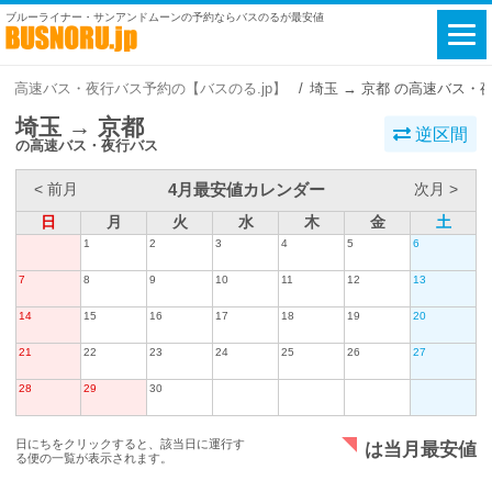
ブルーライナー・サンアンドムーンの予約ならバスのるが最安値
高速バス・夜行バス予約の【バスのる.jp】
埼玉 → 京都 の高速バス・
埼玉 → 京都
逆区間
の高速バス・夜行バス
4月最安値カレンダー
< 前月
次月 >
日
月
火
水
木
金
土
1
2
3
4
5
6
7
8
9
10
11
12
13
14
15
16
17
18
19
20
21
22
23
24
25
26
27
28
29
30
日にちをクリックすると、該当日に運行す
は当月最安値
る便の一覧が表示されます。