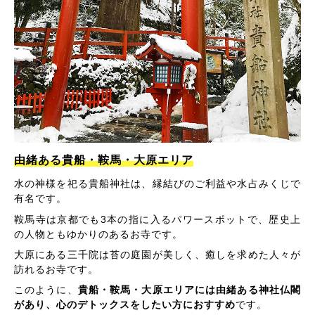
由緒ある貴船・鞍馬・大原エリア
水の神様を祀る貴船神社は、縁結びのご利益や水占みくじで
有名です。
鞍馬寺は京都でも3本の指に入るパワースポットで、歴史上
の人物ともゆかりのあるお寺です。
大原にある三千院は苔の庭園が美しく、癒しを求めた人々が
訪れるお寺です。
このように、
貴船・鞍馬・大原エリアには由緒ある神社仏閣
があり、心のデトックスをしたい方におすすめ
です。