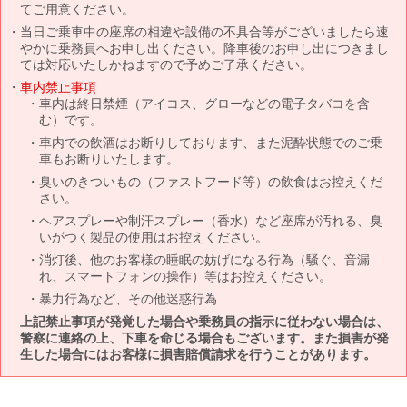
てご用意ください。
当日ご乗車中の座席の相違や設備の不具合等がございましたら速
やかに乗務員へお申し出ください。降車後のお申し出につきまし
ては対応いたしかねますので予めご了承ください。
車内禁止事項
車内は終日禁煙（アイコス、グローなどの電子タバコを含
む）です。
車内での飲酒はお断りしております、また泥酔状態でのご乗
車もお断りいたします。
臭いのきついもの（ファストフード等）の飲食はお控えくだ
さい。
ヘアスプレーや制汗スプレー（香水）など座席が汚れる、臭
いがつく製品の使用はお控えください。
消灯後、他のお客様の睡眠の妨げになる行為（騒ぐ、音漏
れ、スマートフォンの操作）等はお控えください。
暴力行為など、その他迷惑行為
上記禁止事項が発覚した場合や乗務員の指示に従わない場合は、
警察に連絡の上、下車を命じる場合もございます。また損害が発
生した場合にはお客様に損害賠償請求を行うことがあります。