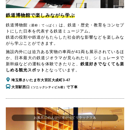
鉄道博物館で楽しみながら学ぶ
鉄道博物館
は、鉄道・歴史・教育をコンセプ
（通称：てっぱく）
トにした日本を代表する鉄道ミュージアム。
鉄道の役割や鉄道がもたらした社会的な影響などを楽しみな
がら学ぶことができます。
施設内外には迫力ある実物の車両が41両も展示されているほ
か、日本最大の鉄道ジオラマが見られたり、シミュレータで
新幹線などの運転を体験できたりと、
鉄道好きでなくても楽
しめる観光スポット
となっています。
埼玉県さいたま市大宮区大成町3-47
大宮駅西口
で下車
（ソニックシティビル前）
お風呂にのんびり浸かってリラックス♨