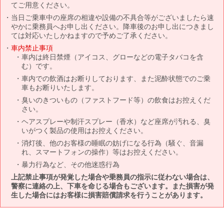
てご用意ください。
当日ご乗車中の座席の相違や設備の不具合等がございましたら速
やかに乗務員へお申し出ください。降車後のお申し出につきまし
ては対応いたしかねますので予めご了承ください。
車内禁止事項
車内は終日禁煙（アイコス、グローなどの電子タバコを含
む）です。
車内での飲酒はお断りしております、また泥酔状態でのご乗
車もお断りいたします。
臭いのきついもの（ファストフード等）の飲食はお控えくだ
さい。
ヘアスプレーや制汗スプレー（香水）など座席が汚れる、臭
いがつく製品の使用はお控えください。
消灯後、他のお客様の睡眠の妨げになる行為（騒ぐ、音漏
れ、スマートフォンの操作）等はお控えください。
暴力行為など、その他迷惑行為
上記禁止事項が発覚した場合や乗務員の指示に従わない場合は、
警察に連絡の上、下車を命じる場合もございます。また損害が発
生した場合にはお客様に損害賠償請求を行うことがあります。