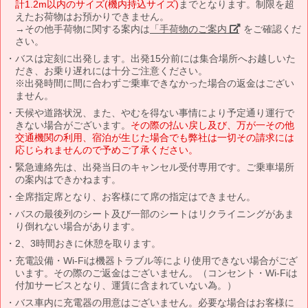
計1.2m以内のサイズ(機内持込サイズ)
までとなります。制限を超
えたお荷物はお預かりできません。
→その他手荷物に関する案内は
「手荷物のご案内」
をご確認くだ
さい。
バスは定刻に出発します。出発15分前には集合場所へお越しいた
だき、お乗り遅れには十分ご注意ください。
※出発時間に間に合わずご乗車できなかった場合の返金はござい
ません。
天候や道路状況、また、やむを得ない事情により予定通り運行で
きない場合がございます。
その際の払い戻し及び、万が一その他
交通機関の利用、宿泊が生じた場合でも弊社は一切その請求には
応じられませんので予めご了承ください。
緊急連絡先は、出発当日のキャンセル受付専用です。ご乗車場所
の案内はできかねます。
全席指定席となり、お客様にて席の指定はできません。
バスの最後列のシート及び一部のシートはリクライニングがあま
り倒れない場合があります。
2、3時間おきに休憩を取ります。
充電設備・Wi-Fiは機器トラブル等により使用できない場合がござ
います。その際のご返金はございません。（コンセント・Wi-Fiは
付加サービスとなり、運賃に含まれていない為。）
バス車内に充電器の用意はございません。必要な場合はお客様に