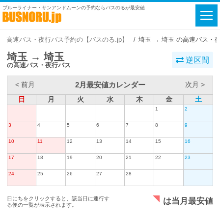
ブルーライナー・サンアンドムーンの予約ならバスのるが最安値
高速バス・夜行バス予約の【バスのる.jp】
埼玉 → 埼玉 の高速バス・
埼玉 → 埼玉
逆区間
の高速バス・夜行バス
2月最安値カレンダー
< 前月
次月 >
日
月
火
水
木
金
土
1
2
3
4
5
6
7
8
9
10
11
12
13
14
15
16
17
18
19
20
21
22
23
24
25
26
27
28
日にちをクリックすると、該当日に運行す
は当月最安値
る便の一覧が表示されます。