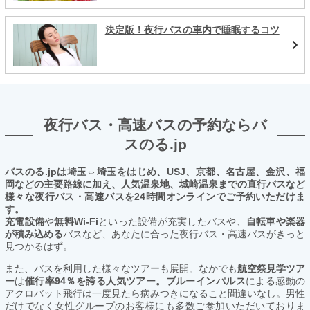
決定版！夜行バスの車内で睡眠するコツ
夜行バス・高速バスの予約ならバ
スのる.jp
バスのる.jpは埼玉⇔埼玉をはじめ、USJ、京都、名古屋、金沢、福
岡などの主要路線に加え、人気温泉地、城崎温泉までの直行バスなど
様々な夜行バス・高速バスを24時間オンラインでご予約いただけま
す。
充電設備
や
無料Wi-Fi
といった設備が充実したバスや、
自転車や楽器
が積み込める
バスなど、あなたに合った夜行バス・高速バスがきっと
見つかるはず。
また、バスを利用した様々なツアーも展開。なかでも
航空祭見学ツア
ー
は
催行率94％を誇る人気ツアー。ブルーインパルス
による感動の
アクロバット飛行は一度見たら病みつきになること間違いなし。男性
だけでなく女性グループのお客様にも多数ご参加いただいておりま