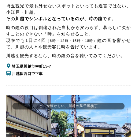
埼玉観光で最も外せないスポットといっても過言ではない、
小江戸・川越。
その
川越でシンボルとなっているのが、時の鐘
です。
時の鐘の役目は創建された当初から変わらず、暮らしに欠か
すことのできない「時」を知らせること。
現在でも1日に4回
鐘の音を響かせ
（6時・12時・15時・18時）
て、川越の人々や観光客に時を告げています。
川越を観光するなら、時の鐘の音を聴いてみてください。
埼玉県川越市幸町15-7
川越駅西口で下車
どこか懐かしい、川越の菓子屋横丁