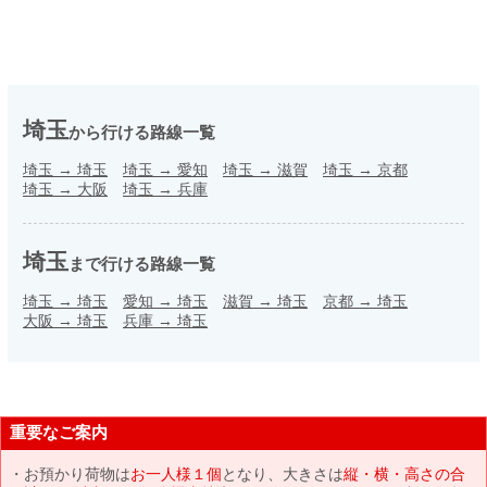
埼玉
から行ける路線一覧
埼玉
→
埼玉
埼玉
→
愛知
埼玉
→
滋賀
埼玉
→
京都
埼玉
→
大阪
埼玉
→
兵庫
埼玉
まで行ける路線一覧
埼玉
→
埼玉
愛知
→
埼玉
滋賀
→
埼玉
京都
→
埼玉
大阪
→
埼玉
兵庫
→
埼玉
重要なご案内
お預かり荷物は
お一人様１個
となり、大きさは
縦・横・高さの合