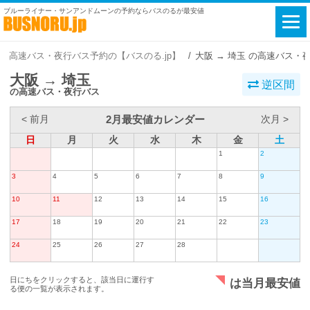
ブルーライナー・サンアンドムーンの予約ならバスのるが最安値
高速バス・夜行バス予約の【バスのる.jp】
大阪 → 埼玉 の高速バス・
大阪 → 埼玉
逆区間
の高速バス・夜行バス
2月最安値カレンダー
< 前月
次月 >
日
月
火
水
木
金
土
1
2
3
4
5
6
7
8
9
10
11
12
13
14
15
16
17
18
19
20
21
22
23
24
25
26
27
28
日にちをクリックすると、該当日に運行す
は当月最安値
る便の一覧が表示されます。