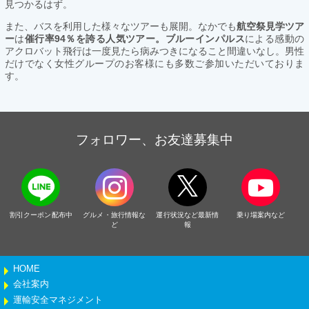
見つかるはず。
また、バスを利用した様々なツアーも展開。なかでも
航空祭見学ツア
ー
は
催行率94％を誇る人気ツアー。ブルーインパルス
による感動の
アクロバット飛行は一度見たら病みつきになること間違いなし。男性
だけでなく女性グループのお客様にも多数ご参加いただいておりま
す。
フォロワー、お友達募集中
割引クーポン配布中
グルメ・旅行情報な
運行状況など最新情
乗り場案内など
ど
報
HOME
会社案内
運輸安全マネジメント