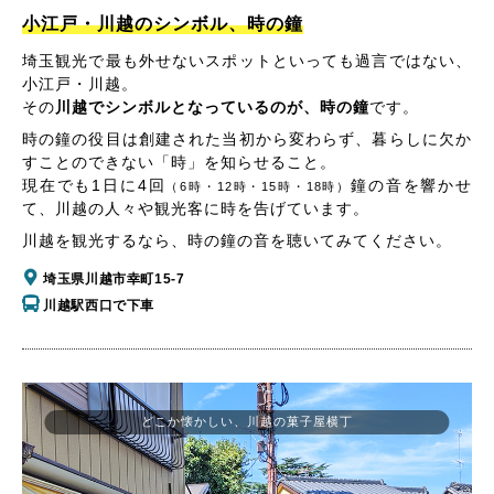
小江戸・川越のシンボル、時の鐘
埼玉観光で最も外せないスポットといっても過言ではない、
小江戸・川越。
その
川越でシンボルとなっているのが、時の鐘
です。
時の鐘の役目は創建された当初から変わらず、暮らしに欠か
すことのできない「時」を知らせること。
現在でも1日に4回
鐘の音を響かせ
（6時・12時・15時・18時）
て、川越の人々や観光客に時を告げています。
川越を観光するなら、時の鐘の音を聴いてみてください。
埼玉県川越市幸町15-7
川越駅西口で下車
どこか懐かしい、川越の菓子屋横丁