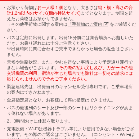
お預かり荷物は
お一人様１個
となり、大きさは
縦・横・高さの合
計1.2m以内のサイズ(機内持込サイズ)
までとなります。制限を超
えたお荷物はお預かりできません。
→その他手荷物に関する案内は
「手荷物のご案内」
をご確認くだ
さい。
バスは定刻に出発します。出発15分前には集合場所へお越しいた
だき、お乗り遅れには十分ご注意ください。
※出発時間に間に合わずご乗車できなかった場合の返金はござい
ません。
天候や道路状況、また、やむを得ない事情により予定通り運行で
きない場合がございます。
その際の払い戻し及び、万が一その他
交通機関の利用、宿泊が生じた場合でも弊社は一切その請求には
応じられませんので予めご了承ください。
緊急連絡先は、出発当日のキャンセル受付専用です。ご乗車場所
の案内はできかねます。
全席指定席となり、お客様にて席の指定はできません。
バスの最後列のシート及び一部のシートはリクライニングがあま
り倒れない場合があります。
2、3時間おきに休憩を取ります。
充電設備・Wi-Fiは機器トラブル等により使用できない場合がござ
います。その際のご返金はございません。（コンセント・Wi-Fiは