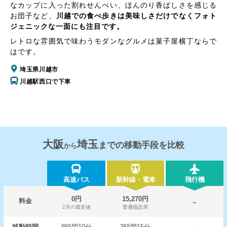
なカップに入った割れせんべい、ほんのり香ばしさを感じる
お団子など、
川越での食べ歩きは美味しさだけでなくフォト
ジェニックな一面にも注目です。
レトロな雰囲気で味わうモダンなグルメは菓子屋横丁ならで
はです。
埼玉県川越市
川越駅西口で下車
大阪
埼玉
までの移動手段を比較
から
高速バス
新幹線・電車
飛行機
0円
15,270円
料金
－
2月の最安値
普通指定席
移動時間
8時間10分
3時間15分
－