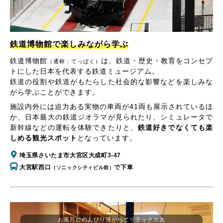
鉄道博物館で楽しみながら学ぶ
鉄道博物館
は、鉄道・歴史・教育をコンセプ
（通称：てっぱく）
トにした日本を代表する鉄道ミュージアム。
鉄道の役割や鉄道がもたらした社会的な影響などを楽しみな
がら学ぶことができます。
施設内外には迫力ある実物の車両が41両も展示されているほ
か、日本最大の鉄道ジオラマが見られたり、シミュレータで
新幹線などの運転を体験できたりと、
鉄道好きでなくても楽
しめる観光スポット
となっています。
埼玉県さいたま市大宮区大成町3-47
大宮駅西口
で下車
（ソニックシティビル前）
お風呂にのんびり浸かってリラックス♨