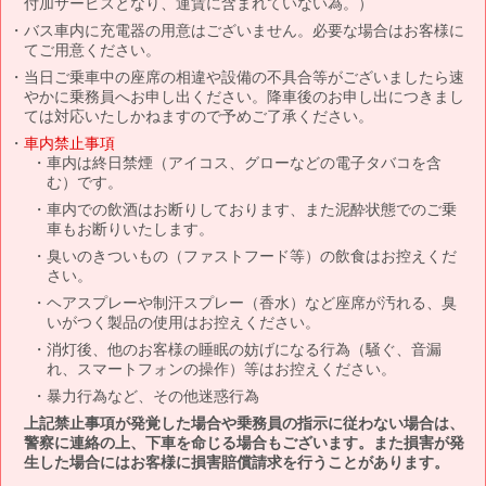
付加サービスとなり、運賃に含まれていない為。）
バス車内に充電器の用意はございません。必要な場合はお客様に
てご用意ください。
当日ご乗車中の座席の相違や設備の不具合等がございましたら速
やかに乗務員へお申し出ください。降車後のお申し出につきまし
ては対応いたしかねますので予めご了承ください。
車内禁止事項
車内は終日禁煙（アイコス、グローなどの電子タバコを含
む）です。
車内での飲酒はお断りしております、また泥酔状態でのご乗
車もお断りいたします。
臭いのきついもの（ファストフード等）の飲食はお控えくだ
さい。
ヘアスプレーや制汗スプレー（香水）など座席が汚れる、臭
いがつく製品の使用はお控えください。
消灯後、他のお客様の睡眠の妨げになる行為（騒ぐ、音漏
れ、スマートフォンの操作）等はお控えください。
暴力行為など、その他迷惑行為
上記禁止事項が発覚した場合や乗務員の指示に従わない場合は、
警察に連絡の上、下車を命じる場合もございます。また損害が発
生した場合にはお客様に損害賠償請求を行うことがあります。