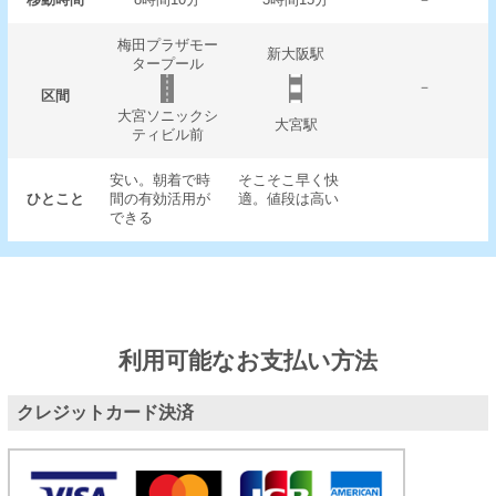
梅田プラザモー
新大阪駅
タープール
－
区間
大宮ソニックシ
大宮駅
ティビル前
安い。朝着で時
そこそこ早く快
ひとこと
間の有効活用が
適。値段は高い
できる
利用可能なお支払い方法
クレジットカード決済