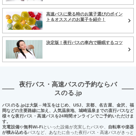
高速バスに乗る時のお菓子選びのポイン
ト＆オススメのお菓子を紹介！
決定版！夜行バスの車内で睡眠するコツ
夜行バス・高速バスの予約ならバ
スのる.jp
バスのる.jpは大阪⇔埼玉をはじめ、USJ、京都、名古屋、金沢、福
岡などの主要路線に加え、人気温泉地、城崎温泉までの直行バスなど
様々な夜行バス・高速バスを24時間オンラインでご予約いただけま
す。
充電設備
や
無料Wi-Fi
といった設備が充実したバスや、
自転車や楽器
が積み込める
バスなど、あなたに合った夜行バス・高速バスがきっと