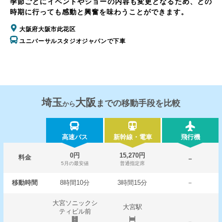
季節ごとにイベントやショーの内容も変更となるため、どの
時期に行っても感動と興奮を味わうことができます。
大阪府大阪市此花区
ユニバーサルスタジオジャパンで下車
埼玉
大阪
までの移動手段を比較
から
高速バス
新幹線・電車
飛行機
0円
15,270円
料金
－
5月の最安値
普通指定席
移動時間
8時間10分
3時間15分
－
大宮ソニックシ
大宮駅
ティビル前