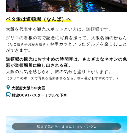
ベタ派は道頓堀（なんば）へ
大阪を代表する観光スポットといえば、道頓堀です。
グリコの看板の前で記念に写真を撮って、大阪名物の粉もん
や串カツといったグルメを楽しむこと
（たこ焼きやお好み焼き）
ができます。
道頓堀の観光におすすめの時間帯は、さまざまなネオンの色
彩が道頓堀川に映し出される夜。
大阪の活気を感じられ、旅の気分も盛り上がります。
（グリコのポーズで写真を撮影されるなら、朝～昼がおすすめです。）
大阪府大阪市中央区
難波OCATバスターミナルで下車
駅近で気が向くままにショッピング♫