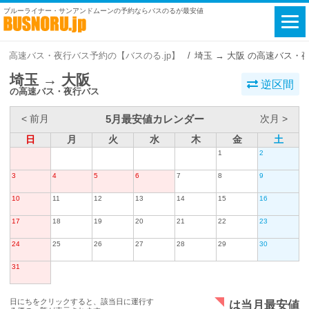
ブルーライナー・サンアンドムーンの予約ならバスのるが最安値
高速バス・夜行バス予約の【バスのる.jp】
埼玉 → 大阪 の高速バス・
埼玉 → 大阪
逆区間
の高速バス・夜行バス
5月最安値カレンダー
< 前月
次月 >
日
月
火
水
木
金
土
1
2
3
4
5
6
7
8
9
10
11
12
13
14
15
16
17
18
19
20
21
22
23
24
25
26
27
28
29
30
31
日にちをクリックすると、該当日に運行す
は当月最安値