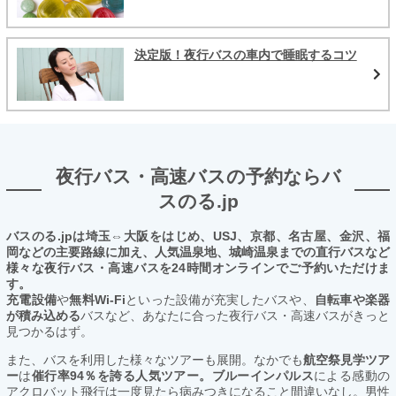
決定版！夜行バスの車内で睡眠するコツ
夜行バス・高速バスの予約ならバ
スのる.jp
バスのる.jpは埼玉⇔大阪をはじめ、USJ、京都、名古屋、金沢、福
岡などの主要路線に加え、人気温泉地、城崎温泉までの直行バスなど
様々な夜行バス・高速バスを24時間オンラインでご予約いただけま
す。
充電設備
や
無料Wi-Fi
といった設備が充実したバスや、
自転車や楽器
が積み込める
バスなど、あなたに合った夜行バス・高速バスがきっと
見つかるはず。
また、バスを利用した様々なツアーも展開。なかでも
航空祭見学ツア
ー
は
催行率94％を誇る人気ツアー。ブルーインパルス
による感動の
アクロバット飛行は一度見たら病みつきになること間違いなし。男性