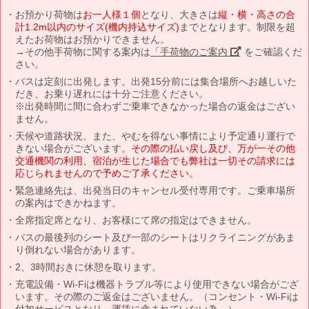
お預かり荷物は
お一人様１個
となり、大きさは
縦・横・高さの合
計1.2m以内のサイズ(機内持込サイズ)
までとなります。制限を超
えたお荷物はお預かりできません。
→その他手荷物に関する案内は
「手荷物のご案内」
をご確認くだ
さい。
バスは定刻に出発します。出発15分前には集合場所へお越しいた
だき、お乗り遅れには十分ご注意ください。
※出発時間に間に合わずご乗車できなかった場合の返金はござい
ません。
天候や道路状況、また、やむを得ない事情により予定通り運行で
きない場合がございます。
その際の払い戻し及び、万が一その他
交通機関の利用、宿泊が生じた場合でも弊社は一切その請求には
応じられませんので予めご了承ください。
緊急連絡先は、出発当日のキャンセル受付専用です。ご乗車場所
の案内はできかねます。
全席指定席となり、お客様にて席の指定はできません。
バスの最後列のシート及び一部のシートはリクライニングがあま
り倒れない場合があります。
2、3時間おきに休憩を取ります。
充電設備・Wi-Fiは機器トラブル等により使用できない場合がござ
います。その際のご返金はございません。（コンセント・Wi-Fiは
付加サービスとなり、運賃に含まれていない為。）