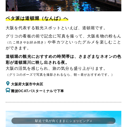
ベタ派は道頓堀（なんば）へ
大阪を代表する観光スポットといえば、道頓堀です。
グリコの看板の前で記念に写真を撮って、大阪名物の粉もん
や串カツといったグルメを楽しむこと
（たこ焼きやお好み焼き）
ができます。
道頓堀の観光におすすめの時間帯は、さまざまなネオンの色
彩が道頓堀川に映し出される夜。
大阪の活気を感じられ、旅の気分も盛り上がります。
（グリコのポーズで写真を撮影されるなら、朝～昼がおすすめです。）
大阪府大阪市中央区
難波OCATバスターミナルで下車
駅近で気が向くままにショッピング♫