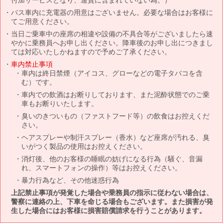
バス車内に充電器の用意はございません。必要な場合はお客様に
てご用意ください。
当日ご乗車中の座席の相違や設備の不具合等がございましたら速
やかに乗務員へお申し出ください。降車後のお申し出につきまし
ては対応いたしかねますので予めご了承ください。
車内禁止事項
車内は終日禁煙（アイコス、グローなどの電子タバコを含
む）です。
車内での飲酒はお断りしております、また泥酔状態でのご乗
車もお断りいたします。
臭いのきついもの（ファストフード等）の飲食はお控えくだ
さい。
ヘアスプレーや制汗スプレー（香水）など座席が汚れる、臭
いがつく製品の使用はお控えください。
消灯後、他のお客様の睡眠の妨げになる行為（騒ぐ、音漏
れ、スマートフォンの操作）等はお控えください。
暴力行為など、その他迷惑行為
上記禁止事項が発覚した場合や乗務員の指示に従わない場合は、
警察に連絡の上、下車を命じる場合もございます。また損害が発
生した場合にはお客様に損害賠償請求を行うことがあります。