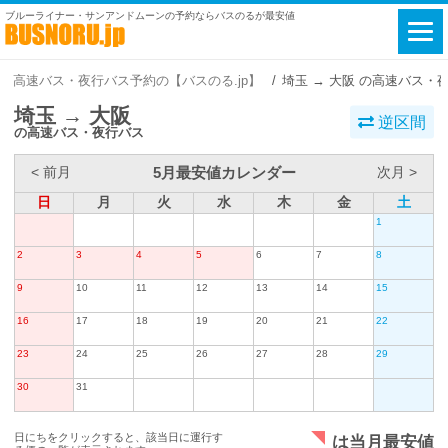
ブルーライナー・サンアンドムーンの予約ならバスのるが最安値
高速バス・夜行バス予約の【バスのる.jp】
埼玉 → 大阪 の高速バス・
埼玉 → 大阪
逆区間
の高速バス・夜行バス
5月最安値カレンダー
< 前月
次月 >
日
月
火
水
木
金
土
1
2
3
4
5
6
7
8
9
10
11
12
13
14
15
16
17
18
19
20
21
22
23
24
25
26
27
28
29
30
31
日にちをクリックすると、該当日に運行す
は当月最安値