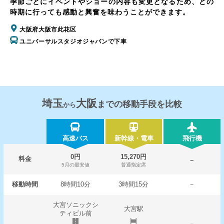
季節ごとにイベントやショーの内容も変更となるため、どの
時期に行っても感動と興奮を味わうことができます。
大阪府大阪市此花区
ユニバーサルスタジオジャパンで下車
埼玉
大阪
までの移動手段を比較
から
高速バス
新幹線・電車
飛行機
0円
15,270円
料金
－
5月の最安値
普通指定席
移動時間
8時間10分
3時間15分
－
大宮ソニックシ
大宮駅
ティビル前