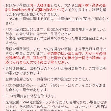
お預かり荷物は
お一人様１個
となり、大きさは
縦・横・高さの合
計1.2m以内のサイズ(機内持込サイズ)
までとなります。制限を超
えたお荷物はお預かりできません。
→その他手荷物に関する案内は
「手荷物のご案内」
をご確認くだ
さい。
バスは定刻に出発します。出発15分前には集合場所へお越しいた
だき、お乗り遅れには十分ご注意ください。
※出発時間に間に合わずご乗車できなかった場合の返金はござい
ません。
天候や道路状況、また、やむを得ない事情により予定通り運行で
きない場合がございます。
その際の払い戻し及び、万が一その他
交通機関の利用、宿泊が生じた場合でも弊社は一切その請求には
応じられませんので予めご了承ください。
緊急連絡先は、出発当日のキャンセル受付専用です。ご乗車場所
の案内はできかねます。
全席指定席となり、お客様にて席の指定はできません。
バスの最後列のシート及び一部のシートはリクライニングがあま
り倒れない場合があります。
2、3時間おきに休憩を取ります。
充電設備・Wi-Fiは機器トラブル等により使用できない場合がござ
います。その際のご返金はございません。（コンセント・Wi-Fiは
付加サービスとなり、運賃に含まれていない為。）