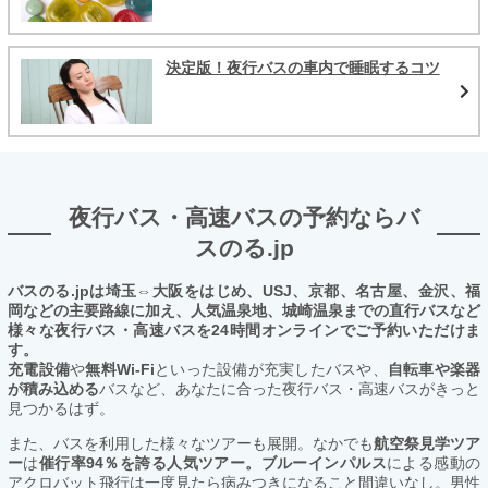
決定版！夜行バスの車内で睡眠するコツ
夜行バス・高速バスの予約ならバ
スのる.jp
バスのる.jpは埼玉⇔大阪をはじめ、USJ、京都、名古屋、金沢、福
岡などの主要路線に加え、人気温泉地、城崎温泉までの直行バスなど
様々な夜行バス・高速バスを24時間オンラインでご予約いただけま
す。
充電設備
や
無料Wi-Fi
といった設備が充実したバスや、
自転車や楽器
が積み込める
バスなど、あなたに合った夜行バス・高速バスがきっと
見つかるはず。
また、バスを利用した様々なツアーも展開。なかでも
航空祭見学ツア
ー
は
催行率94％を誇る人気ツアー。ブルーインパルス
による感動の
アクロバット飛行は一度見たら病みつきになること間違いなし。男性