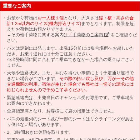
重要なご案内
お預かり荷物は
お一人様１個
となり、大きさは
縦・横・高さの合
計1.2m以内のサイズ(機内持込サイズ)
までとなります。制限を超
えたお荷物はお預かりできません。
→その他手荷物に関する案内は
「手荷物のご案内」
をご確認くだ
さい。
バスは定刻に出発します。出発15分前には集合場所へお越しいた
だき、お乗り遅れには十分ご注意ください。
※出発時間に間に合わずご乗車できなかった場合の返金はござい
ません。
天候や道路状況、また、やむを得ない事情により予定通り運行で
きない場合がございます。
その際の払い戻し及び、万が一その他
交通機関の利用、宿泊が生じた場合でも弊社は一切その請求には
応じられませんので予めご了承ください。
緊急連絡先は、出発当日のキャンセル受付専用です。ご乗車場所
の案内はできかねます。
全席指定席となり、お客様にて席の指定はできません。
バスの最後列のシート及び一部のシートはリクライニングがあま
り倒れない場合があります。
2、3時間おきに休憩を取ります。
充電設備・Wi-Fiは機器トラブル等により使用できない場合がござ