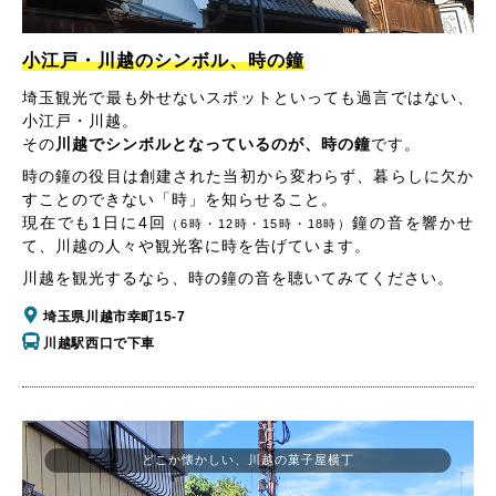
小江戸・川越のシンボル、時の鐘
埼玉観光で最も外せないスポットといっても過言ではない、
小江戸・川越。
その
川越でシンボルとなっているのが、時の鐘
です。
時の鐘の役目は創建された当初から変わらず、暮らしに欠か
すことのできない「時」を知らせること。
現在でも1日に4回
鐘の音を響かせ
（6時・12時・15時・18時）
て、川越の人々や観光客に時を告げています。
川越を観光するなら、時の鐘の音を聴いてみてください。
埼玉県川越市幸町15-7
川越駅西口で下車
どこか懐かしい、川越の菓子屋横丁