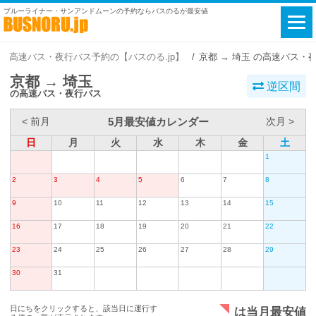
ブルーライナー・サンアンドムーンの予約ならバスのるが最安値
高速バス・夜行バス予約の【バスのる.jp】
京都 → 埼玉 の高速バス・
京都 → 埼玉
逆区間
の高速バス・夜行バス
5月最安値カレンダー
< 前月
次月 >
日
月
火
水
木
金
土
1
2
3
4
5
6
7
8
9
10
11
12
13
14
15
16
17
18
19
20
21
22
23
24
25
26
27
28
29
30
31
日にちをクリックすると、該当日に運行す
は当月最安値