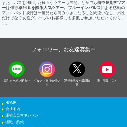
また、バスを利用した様々なツアーも展開。なかでも
航空祭見学ツア
ー
は
催行率94％を誇る人気ツアー。ブルーインパルス
による感動の
アクロバット飛行は一度見たら病みつきになること間違いなし。男性
だけでなく女性グループのお客様にも多数ご参加いただいておりま
す。
フォロワー、お友達募集中
割引クーポン配布中
グルメ・旅行情報な
運行状況など最新情
乗り場案内など
ど
報
HOME
会社案内
運輸安全マネジメント
標識・約款