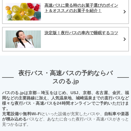
高速バスに乗る時のお菓子選びのポイン
ト＆オススメのお菓子を紹介！
決定版！夜行バスの車内で睡眠するコツ
夜行バス・高速バスの予約ならバ
スのる.jp
バスのる.jpは京都⇔埼玉をはじめ、USJ、京都、名古屋、金沢、福
岡などの主要路線に加え、人気温泉地、城崎温泉までの直行バスなど
様々な夜行バス・高速バスを24時間オンラインでご予約いただけま
す。
充電設備
や
無料Wi-Fi
といった設備が充実したバスや、
自転車や楽器
が積み込める
バスなど、あなたに合った夜行バス・高速バスがきっと
見つかるはず。