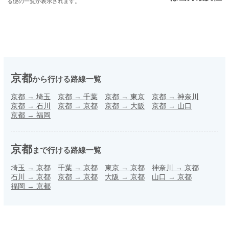
る便の一覧が表示されます。
京都
から行ける路線一覧
京都
→
埼玉
京都
→
千葉
京都
→
東京
京都
→
神奈川
京都
→
石川
京都
→
京都
京都
→
大阪
京都
→
山口
京都
→
福岡
京都
まで行ける路線一覧
埼玉
→
京都
千葉
→
京都
東京
→
京都
神奈川
→
京都
石川
→
京都
京都
→
京都
大阪
→
京都
山口
→
京都
福岡
→
京都