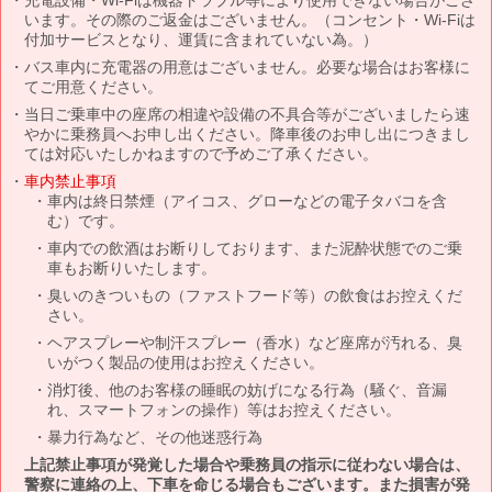
います。その際のご返金はございません。（コンセント・Wi-Fiは
付加サービスとなり、運賃に含まれていない為。）
バス車内に充電器の用意はございません。必要な場合はお客様に
てご用意ください。
当日ご乗車中の座席の相違や設備の不具合等がございましたら速
やかに乗務員へお申し出ください。降車後のお申し出につきまし
ては対応いたしかねますので予めご了承ください。
車内禁止事項
車内は終日禁煙（アイコス、グローなどの電子タバコを含
む）です。
車内での飲酒はお断りしております、また泥酔状態でのご乗
車もお断りいたします。
臭いのきついもの（ファストフード等）の飲食はお控えくだ
さい。
ヘアスプレーや制汗スプレー（香水）など座席が汚れる、臭
いがつく製品の使用はお控えください。
消灯後、他のお客様の睡眠の妨げになる行為（騒ぐ、音漏
れ、スマートフォンの操作）等はお控えください。
暴力行為など、その他迷惑行為
上記禁止事項が発覚した場合や乗務員の指示に従わない場合は、
警察に連絡の上、下車を命じる場合もございます。また損害が発