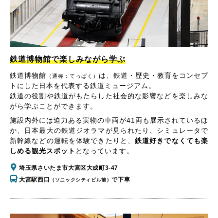
鉄道博物館で楽しみながら学ぶ
鉄道博物館
は、鉄道・歴史・教育をコンセプ
（通称：てっぱく）
トにした日本を代表する鉄道ミュージアム。
鉄道の役割や鉄道がもたらした社会的な影響などを楽しみな
がら学ぶことができます。
施設内外には迫力ある実物の車両が41両も展示されているほ
か、日本最大の鉄道ジオラマが見られたり、シミュレータで
新幹線などの運転を体験できたりと、
鉄道好きでなくても楽
しめる観光スポット
となっています。
埼玉県さいたま市大宮区大成町3-47
大宮駅西口
で下車
（ソニックシティビル前）