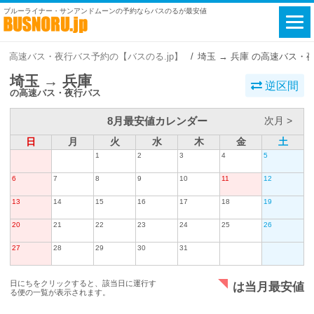
ブルーライナー・サンアンドムーンの予約ならバスのるが最安値
高速バス・夜行バス予約の【バスのる.jp】
埼玉 → 兵庫 の高速バス・
埼玉 → 兵庫
逆区間
の高速バス・夜行バス
8月最安値カレンダー
次月 >
日
月
火
水
木
金
土
1
2
3
4
5
6
7
8
9
10
11
12
13
14
15
16
17
18
19
20
21
22
23
24
25
26
27
28
29
30
31
日にちをクリックすると、該当日に運行す
は当月最安値
る便の一覧が表示されます。