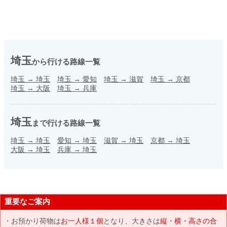
埼玉
から行ける路線一覧
埼玉
→
埼玉
埼玉
→
愛知
埼玉
→
滋賀
埼玉
→
京都
埼玉
→
大阪
埼玉
→
兵庫
埼玉
まで行ける路線一覧
埼玉
→
埼玉
愛知
→
埼玉
滋賀
→
埼玉
京都
→
埼玉
大阪
→
埼玉
兵庫
→
埼玉
重要なご案内
お預かり荷物は
お一人様１個
となり、大きさは
縦・横・高さの合