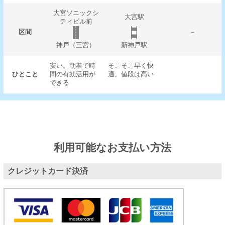
大宮ソニックシ
大宮駅
ティビル前
区間
－
神戸（三宮）
新神戸駅
安い。朝着で時
そこそこ早く快
ひとこと
間の有効活用が
適。値段は高い
できる
利用可能なお支払い方法
クレジットカード決済