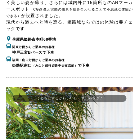
く美しい姿が蘇り、さらには城内外に15箇所ものARマーカ
ースポット
（CG画像と実際の風景を組み合わせることで不思議な体験が
が設置されました。
できる）
現代から過去へと時を遡る、姫路城ならではの体験は要チェ
ックです！
兵庫県姫路市本町68番地
関東方面からご乗車のお客様
神戸三宮Bバースで下車
福岡・山口方面からご乗車のお客様
姫路駅南口
で下車
（みなと銀行姫路中央支店前）
うとうとするかわいいレッサーパンダ♫