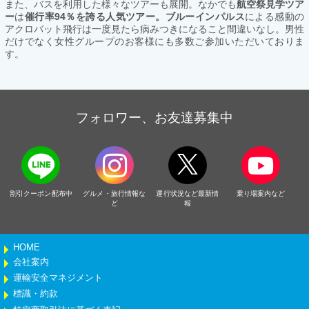
また、バスを利用した様々なツアーも展開。なかでも
航空祭見学ツア
ー
は
催行率94％を誇る人気ツアー。ブルーインパルス
による感動の
アクロバット飛行は一度見たら病みつきになること間違いなし。男性
だけでなく女性グループのお客様にも多数ご参加いただいておりま
す。
フォロワー、お友達募集中
割引クーポン配布中
グルメ・旅行情報な
運行状況など最新情
乗り場案内など
ど
報
HOME
会社案内
運輸安全マネジメント
標識・約款