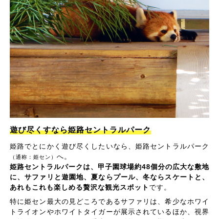
遊び尽くすなら姫路セントラルパーク
姫路でとにかく遊び尽くしたいなら、姫路セントラルパーク
へ。
（通称：姫セン）
姫路セントラルパークは、甲子園球場約48個分の広大な敷地
に、サファリと遊園地、夏ならプール、冬ならスケートと、
あれもこれも楽しめる贅沢な観光スポット
です。
特に姫セン最大の見どころであるサファリは、希少なホワイ
トライオンやホワイトタイガーが展示されているほか、視界