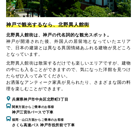
神戸で観光するなら、北野異人館街
北野異人館街は、神戸の代名詞的な観光スポット。
神戸が開港された後、外国人の居留地となっていたエリア
で、日本の建築とは異なる異国情緒あふれる建物が見どころ
となっています。
北野異人館街は散策するだけでも楽しいエリアですが、建物
の中にも入ることができますので、気になった洋館を見つけ
たらぜひ入ってみてください。
お洒落なアンティーク家具が見られたり、さまざまな国の料
理を楽しむことができます。
兵庫県神戸市中央区北野町3丁目
関東方面からご乗車のお客様
神戸三宮Bバースで下車
福岡・山口方面からご乗車のお客様
さくら高速バス 神戸市役所前で下車