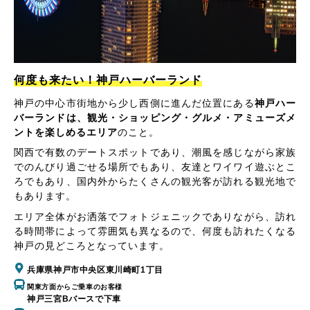
何度も来たい！神戸ハーバーランド
神戸の中心市街地から少し西側に進んだ位置にある
神戸ハー
バーランドは、観光・ショッピング・グルメ・アミューズメ
ントを楽しめるエリア
のこと。
関西で有数のデートスポットであり、潮風を感じながら家族
でのんびり過ごせる場所でもあり、友達とワイワイ遊ぶとこ
ろでもあり、国内外からたくさんの観光客が訪れる観光地で
もあります。
エリア全体がお洒落でフォトジェニックでありながら、訪れ
る時間帯によって雰囲気も異なるので、何度も訪れたくなる
神戸の見どころとなっています。
兵庫県神戸市中央区東川崎町1丁目
関東方面からご乗車のお客様
神戸三宮Bバースで下車