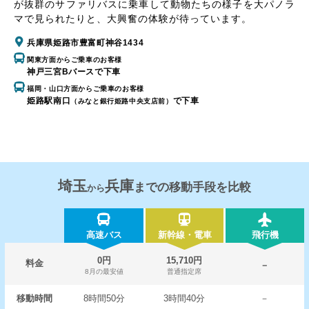
が抜群のサファリバスに乗車して動物たちの様子を大パノラ
マで見られたりと、大興奮の体験が待っています。
兵庫県姫路市豊富町神谷1434
関東方面からご乗車のお客様
神戸三宮Bバースで下車
福岡・山口方面からご乗車のお客様
姫路駅南口
で下車
（みなと銀行姫路中央支店前）
埼玉
兵庫
までの移動手段を比較
から
高速バス
新幹線・電車
飛行機
0円
15,710円
料金
－
8月の最安値
普通指定席
移動時間
8時間50分
3時間40分
－