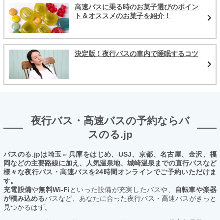
高速バスに乗る時のお菓子選びのポイン
ト＆オススメのお菓子を紹介！
決定版！夜行バスの車内で睡眠するコツ
夜行バス・高速バスの予約ならバ
スのる.jp
バスのる.jpは埼玉⇔兵庫をはじめ、USJ、京都、名古屋、金沢、福
岡などの主要路線に加え、人気温泉地、城崎温泉までの直行バスなど
様々な夜行バス・高速バスを24時間オンラインでご予約いただけま
す。
充電設備
や
無料Wi-Fi
といった設備が充実したバスや、
自転車や楽器
が積み込める
バスなど、あなたに合った夜行バス・高速バスがきっと
見つかるはず。