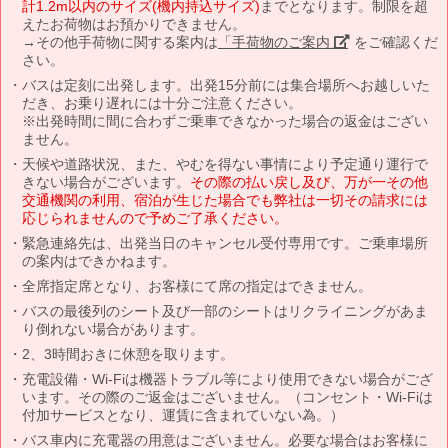
計1.2m以内のサイズ(機内持込サイズ)
までとなります。制限を超
えたお荷物はお預かりできません。
→その他手荷物に関する案内は
「手荷物のご案内」
をご確認くだ
さい。
バスは定刻に出発します。出発15分前には集合場所へお越しいた
だき、お乗り遅れには十分ご注意ください。
※出発時間に間に合わずご乗車できなかった場合の返金はござい
ません。
天候や道路状況、また、やむを得ない事情により予定通り運行で
きない場合がございます。
その際の払い戻し及び、万が一その他
交通機関の利用、宿泊が生じた場合でも弊社は一切その請求には
応じられませんので予めご了承ください。
緊急連絡先は、出発当日のキャンセル受付専用です。ご乗車場所
の案内はできかねます。
全席指定席となり、お客様にて席の指定はできません。
バスの最後列のシート及び一部のシートはリクライニングがあま
り倒れない場合があります。
2、3時間おきに休憩を取ります。
充電設備・Wi-Fiは機器トラブル等により使用できない場合がござ
います。その際のご返金はございません。（コンセント・Wi-Fiは
付加サービスとなり、運賃に含まれていない為。）
バス車内に充電器の用意はございません。必要な場合はお客様に