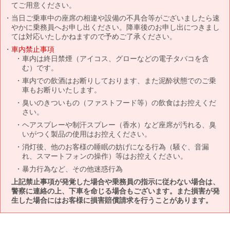
てご用意ください。
当日ご乗車中の座席の相違や設備の不具合等がございましたら速
やかに乗務員へお申し出ください。降車後のお申し出につきまし
ては対応いたしかねますので予めご了承ください。
車内禁止事項
車内は終日禁煙（アイコス、グローなどの電子タバコを含
む）です。
車内での飲酒はお断りしております、また泥酔状態でのご乗
車もお断りいたします。
臭いのきついもの（ファストフード等）の飲食はお控えくだ
さい。
ヘアスプレーや制汗スプレー（香水）など座席が汚れる、臭
いがつく製品の使用はお控えください。
消灯後、他のお客様の睡眠の妨げになる行為（騒ぐ、音漏
れ、スマートフォンの操作）等はお控えください。
暴力行為など、その他迷惑行為
上記禁止事項が発覚した場合や乗務員の指示に従わない場合は、
警察に連絡の上、下車を命じる場合もございます。また損害が発
生した場合にはお客様に損害賠償請求を行うことがあります。