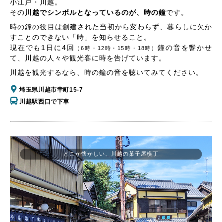
小江戸・川越。
その
川越でシンボルとなっているのが、時の鐘
です。
時の鐘の役目は創建された当初から変わらず、暮らしに欠か
すことのできない「時」を知らせること。
現在でも1日に4回
鐘の音を響かせ
（6時・12時・15時・18時）
て、川越の人々や観光客に時を告げています。
川越を観光するなら、時の鐘の音を聴いてみてください。
埼玉県川越市幸町15-7
川越駅西口で下車
どこか懐かしい、川越の菓子屋横丁