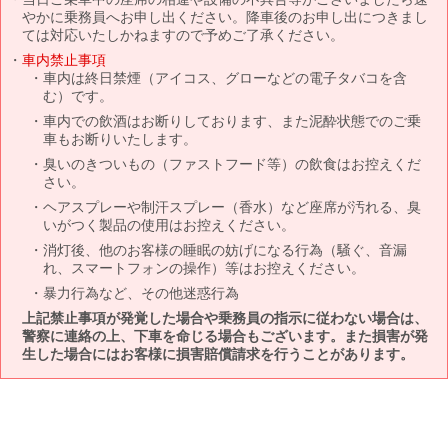
やかに乗務員へお申し出ください。降車後のお申し出につきまし
ては対応いたしかねますので予めご了承ください。
車内禁止事項
車内は終日禁煙（アイコス、グローなどの電子タバコを含
む）です。
車内での飲酒はお断りしております、また泥酔状態でのご乗
車もお断りいたします。
臭いのきついもの（ファストフード等）の飲食はお控えくだ
さい。
ヘアスプレーや制汗スプレー（香水）など座席が汚れる、臭
いがつく製品の使用はお控えください。
消灯後、他のお客様の睡眠の妨げになる行為（騒ぐ、音漏
れ、スマートフォンの操作）等はお控えください。
暴力行為など、その他迷惑行為
上記禁止事項が発覚した場合や乗務員の指示に従わない場合は、
警察に連絡の上、下車を命じる場合もございます。また損害が発
生した場合にはお客様に損害賠償請求を行うことがあります。