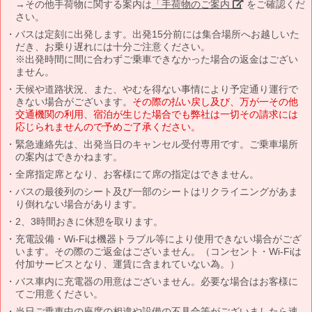
→その他手荷物に関する案内は
「手荷物のご案内」
をご確認くだ
さい。
バスは定刻に出発します。出発15分前には集合場所へお越しいた
だき、お乗り遅れには十分ご注意ください。
※出発時間に間に合わずご乗車できなかった場合の返金はござい
ません。
天候や道路状況、また、やむを得ない事情により予定通り運行で
きない場合がございます。
その際の払い戻し及び、万が一その他
交通機関の利用、宿泊が生じた場合でも弊社は一切その請求には
応じられませんので予めご了承ください。
緊急連絡先は、出発当日のキャンセル受付専用です。ご乗車場所
の案内はできかねます。
全席指定席となり、お客様にて席の指定はできません。
バスの最後列のシート及び一部のシートはリクライニングがあま
り倒れない場合があります。
2、3時間おきに休憩を取ります。
充電設備・Wi-Fiは機器トラブル等により使用できない場合がござ
います。その際のご返金はございません。（コンセント・Wi-Fiは
付加サービスとなり、運賃に含まれていない為。）
バス車内に充電器の用意はございません。必要な場合はお客様に
てご用意ください。
当日ご乗車中の座席の相違や設備の不具合等がございましたら速