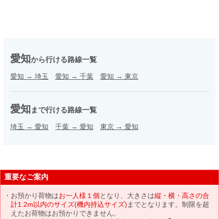
愛知
から行ける路線一覧
愛知
→
埼玉
愛知
→
千葉
愛知
→
東京
愛知
まで行ける路線一覧
埼玉
→
愛知
千葉
→
愛知
東京
→
愛知
重要なご案内
お預かり荷物は
お一人様１個
となり、大きさは
縦・横・高さの合
計1.2m以内のサイズ(機内持込サイズ)
までとなります。制限を超
えたお荷物はお預かりできません。