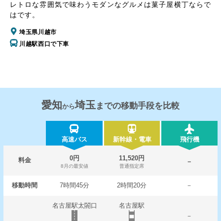
レトロな雰囲気で味わうモダンなグルメは菓子屋横丁ならで
はです。
埼玉県川越市
川越駅西口で下車
愛知
埼玉
までの移動手段を比較
から
高速バス
新幹線・電車
飛行機
0円
11,520円
料金
－
8月の最安値
普通指定席
移動時間
7時間45分
2時間20分
－
名古屋駅太閤口
名古屋駅
－