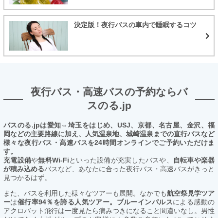
決定版！夜行バスの車内で睡眠するコツ
夜行バス・高速バスの予約ならバ
スのる.jp
バスのる.jpは愛知⇔埼玉をはじめ、USJ、京都、名古屋、金沢、福
岡などの主要路線に加え、人気温泉地、城崎温泉までの直行バスなど
様々な夜行バス・高速バスを24時間オンラインでご予約いただけま
す。
充電設備
や
無料Wi-Fi
といった設備が充実したバスや、
自転車や楽器
が積み込める
バスなど、あなたに合った夜行バス・高速バスがきっと
見つかるはず。
また、バスを利用した様々なツアーも展開。なかでも
航空祭見学ツア
ー
は
催行率94％を誇る人気ツアー。ブルーインパルス
による感動の
アクロバット飛行は一度見たら病みつきになること間違いなし。男性