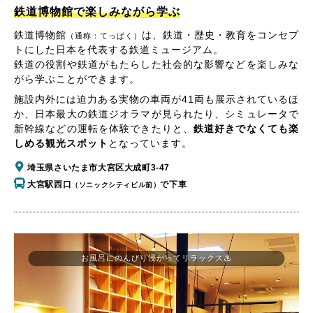
鉄道博物館で楽しみながら学ぶ
鉄道博物館
は、鉄道・歴史・教育をコンセプ
（通称：てっぱく）
トにした日本を代表する鉄道ミュージアム。
鉄道の役割や鉄道がもたらした社会的な影響などを楽しみな
がら学ぶことができます。
施設内外には迫力ある実物の車両が41両も展示されているほ
か、日本最大の鉄道ジオラマが見られたり、シミュレータで
新幹線などの運転を体験できたりと、
鉄道好きでなくても楽
しめる観光スポット
となっています。
埼玉県さいたま市大宮区大成町3-47
大宮駅西口
で下車
（ソニックシティビル前）
お風呂にのんびり浸かってリラックス♨