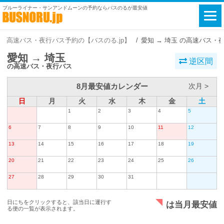
ブルーライナー・サンアンドムーンの予約ならバスのるが最安値
高速バス・夜行バス予約の【バスのる.jp】
愛知 → 埼玉 の高速バス・
愛知 → 埼玉
逆区間
の高速バス・夜行バス
8月最安値カレンダー
次月 >
日
月
火
水
木
金
土
1
2
3
4
5
6
7
8
9
10
11
12
13
14
15
16
17
18
19
20
21
22
23
24
25
26
27
28
29
30
31
日にちをクリックすると、該当日に運行す
は当月最安値
る便の一覧が表示されます。