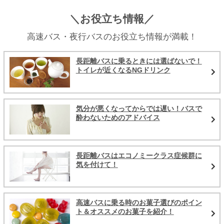
＼お役立ち情報／
高速バス・夜行バスのお役立ち情報が満載！
長距離バスに乗るときには選ばないで！
トイレが近くなるNGドリンク
気分が悪くなってからでは遅い！バスで
酔わないためのアドバイス
長距離バスはエコノミークラス症候群に
気を付けて！
高速バスに乗る時のお菓子選びのポイン
ト＆オススメのお菓子を紹介！