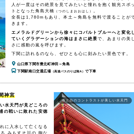
人が一度はその絶景を見てみたいと憧れを抱く観光スポ
トとなった角島大橋
。
（つのしまおおはし）
全長は1,780mもあり、本土～角島を無料で渡ることが
きます。
エメラルドグリーンから徐々にコバルトブルーへと変化
ていくグラデーションの海はまさに絶景
で、あまりの美
さに感動の嵐を呼びます。
下関に訪れるのなら、ぜひとも心に刻みたい景色です。
山口県下関市豊北町神田～角島
下関駅南口交通広場
で下車
（高速バスのりば南A）
間神宮
赤と白のコントラストが美しい水天門
い水天門が見どころの
浦の戦いに敗れた安徳
れに入水して亡くなる
る みもすそ川の 御な