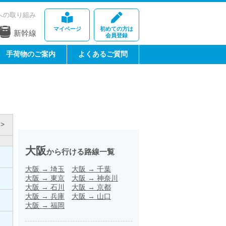
への取り組み
マイページ
初めての方は
新幹線
会員登録
手荷物のご案内
よくあるご質問
>
大阪
から行ける路線一覧
大阪
→
埼玉
大阪
→
千葉
大阪
→
東京
大阪
→
神奈川
大阪
→
石川
大阪
→
京都
大阪
→
兵庫
大阪
→
山口
大阪
→
福岡