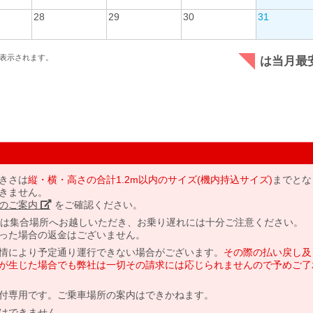
28
29
30
31
表示されます。
は当月最
きさは
縦・横・高さの合計1.2m以内のサイズ(機内持込サイズ)
までとな
きません。
のご案内」
をご確認ください。
には集合場所へお越しいただき、お乗り遅れには十分ご注意ください。
った場合の返金はございません。
情により予定通り運行できない場合がございます。
その際の払い戻し及
が生じた場合でも弊社は一切その請求には応じられませんので予めご了
付専用です。ご乗車場所の案内はできかねます。
はできません。