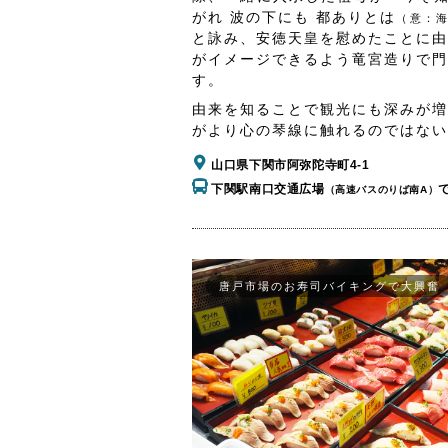
がれ 波の下にも 都ありとは
（意：
と詠み、安徳天皇を慰めたことに由
がイメージできるよう竜宮造りで門
す。
由来を知ることで観光にも深みが増
がより心の琴線に触れるのではない
山口県下関市阿弥陀寺町4-1
下関駅南口交通広場
（高速バスのりば南A）
唐戸市場のお寿司バイキングで大興奮