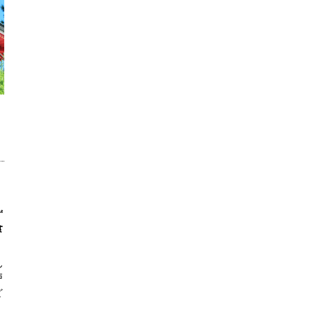
ず
食
ん
戸
ど