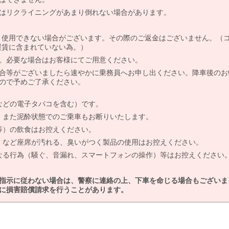
はリクライニングがあまり倒れない場合があります。
より使用できない場合がございます。その際のご返金はございません。（
、運賃に含まれていない為。）
。必要な場合はお客様にてご用意ください。
合等がございましたら速やかに乗務員へお申し出ください。降車後のお
ので予めご了承ください。
などの電子タバコを含む）です。
、また泥酔状態でのご乗車もお断りいたします。
等）の飲食はお控えください。
）など座席が汚れる、臭いがつく製品の使用はお控えください。
なる行為（騒ぐ、音漏れ、スマートフォンの操作）等はお控えください
指示に従わない場合は、警察に連絡の上、下車を命じる場合もございま
に損害賠償請求を行うことがあります。