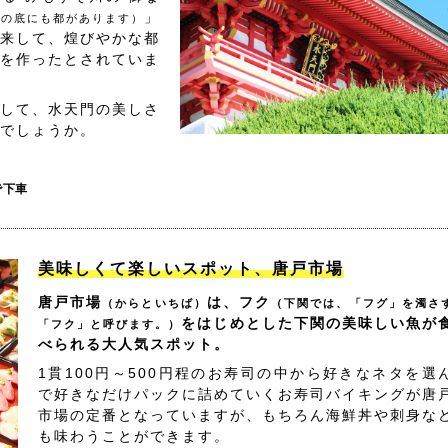
」
海の底にも都があります）
来して、煌びやかな都
を作ったとされていま
して、水天門の美しさ
でしょうか。
で下車
美味しくて楽しいスポット、唐戸市場
唐戸市場
は、フク
（からといちば）
（下関では、「フグ」を濁さ
をはじめとした下関の美味しい魚が
「フク」と呼びます。）
べられる大人気スポット。
1貫100円～500円程のお寿司の中から好きなネタを選
で好きなだけパックに詰めていくお寿司バイキングが唐
市場の定番となっていますが、もちろん海鮮丼や刺身な
も味わうことができます。