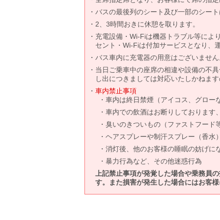
バスの最後列のシート及び一部のシート
2、3時間おきに休憩を取ります。
充電設備・Wi-Fiは機器トラブル等に
セント・Wi-Fiは付加サービスとなり
バス車内に充電器の用意はございません
当日ご乗車中の座席の相違や設備の不具
し出につきましては対応いたしかねます
車内禁止事項
車内は終日禁煙（アイコス、グロー
車内での飲酒はお断りしております
臭いのきついもの（ファストフード
ヘアスプレーや制汗スプレー（香水
消灯後、他のお客様の睡眠の妨げに
暴力行為など、その他迷惑行為
上記禁止事項が発覚した場合や乗務員の
す。また損害が発生した場合にはお客様