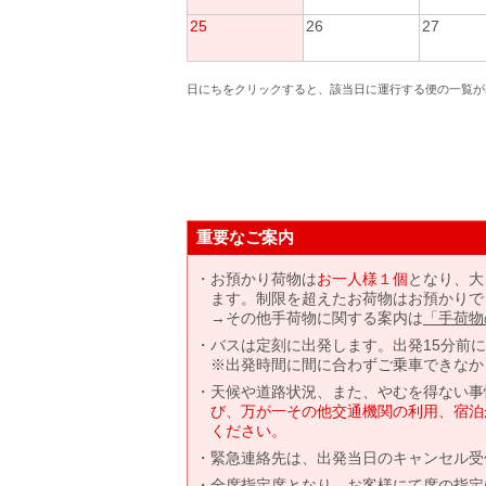
25
26
27
日にちをクリックすると、該当日に運行する便の一覧が
重要なご案内
お預かり荷物は
お一人様１個
となり、大
ます。制限を超えたお荷物はお預かりで
→その他手荷物に関する案内は
「手荷物
バスは定刻に出発します。出発15分前
※出発時間に間に合わずご乗車できなか
天候や道路状況、また、やむを得ない事
び、万が一その他交通機関の利用、宿泊
ください。
緊急連絡先は、出発当日のキャンセル受
全席指定席となり、お客様にて席の指定