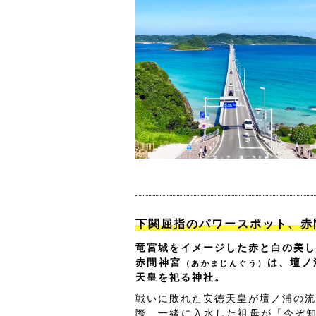
下関屈指のパワースポット、赤
竜宮城をイメージした赤と白の美し
赤間神宮
は、壇ノ
（あかまじんぐう）
天皇を祀る神社。
戦いに敗れた安徳天皇が壇ノ浦の流
際、一緒に入水した祖母が「今ぞ知