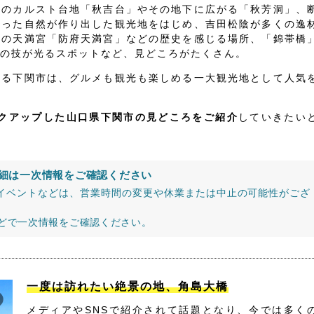
級のカルスト台地「秋吉台」やその地下に広がる「秋芳洞」、
いった自然が作り出した観光地をはじめ、吉田松陰が多くの逸
古の天満宮「防府天満宮」などの歴史を感じる場所、「錦帯橋
の技が光るスポットなど、見どころがたくさん。
する下関市は、グルメも観光も楽しめる一大観光地として人気
ックアップした山口県下関市の見どころをご紹介
していきたい
細は一次情報をご確認ください
イベントなどは、営業時間の変更や休業または中止の可能性がござ
などで一次情報をご確認ください。
一度は訪れたい絶景の地、角島大橋
メディアやSNSで紹介されて話題となり、今では多く