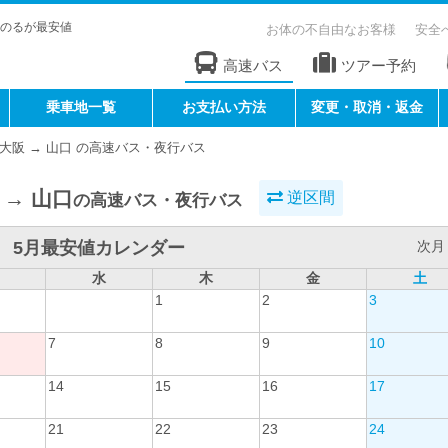
のるが最安値
お体の不自由なお客様
安全
高速バス
ツアー予約
乗車地一覧
お支払い方法
変更・取消・返金
大阪 → 山口 の高速バス・夜行バス
 → 山口
逆区間
の高速バス・夜行バス
5月最安値カレンダー
次月 
水
木
金
土
1
2
3
7
8
9
10
14
15
16
17
21
22
23
24