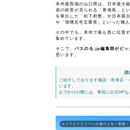
本州最西端の山口県は、日本最大
崖の絶景が見られる「青海島」と
を輩出した「松下村塾」や日本最
や「瑠璃光寺五重塔」といった職人
その中でも、本州で最も西に位置
集めています。
そこで、
バスのる.jp編集部がピ
思います。
詳
ご紹介しております施設・飲食店・
います。
おでかけの際には、事前に公式HP
エメラルドグリーンの海の上を一直線！