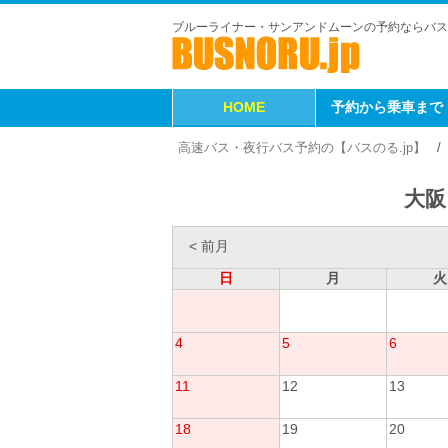
ブルーライナー・サンアンドムーンの予約ならバス
HOME
予約から乗車まで
高速バス・夜行バス予約の【バスのる.jp】
大阪
< 前月
日
月
火
4
5
6
11
12
13
18
19
20