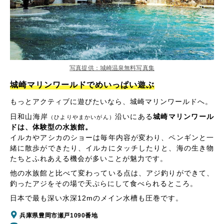
写真提供：城崎温泉無料写真集
城崎マリンワールドでめいっぱい遊ぶ
もっとアクティブに遊びたいなら、城崎マリンワールドへ。
日和山海岸
沿いにある
城崎マリンワール
（ひよりやまかいがん）
ドは、体験型の水族館。
イルカやアシカのショーは毎年内容が変わり、ペンギンと一
緒に散歩ができたり、イルカにタッチしたりと、海の生き物
たちとふれあえる機会が多いことが魅力です。
他の水族館と比べて変わっている点は、アジ釣りができて、
釣ったアジをその場で天ぷらにして食べられるところ。
日本で最も深い水深12mのメイン水槽も圧巻です。
兵庫県豊岡市瀬戸1090番地