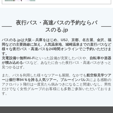
夜行バス・高速バスの予約ならバ
スのる.jp
バスのる.jpは大阪⇔兵庫をはじめ、USJ、京都、名古屋、金沢、福
岡などの主要路線に加え、人気温泉地、城崎温泉までの直行バスなど
様々な夜行バス・高速バスを24時間オンラインでご予約いただけま
す。
充電設備
や
無料Wi-Fi
といった設備が充実したバスや、
自転車や楽器
が積み込める
バスなど、あなたに合った夜行バス・高速バスがきっと
見つかるはず。
また、バスを利用した様々なツアーも展開。なかでも
航空祭見学ツア
ー
は
催行率94％を誇る人気ツアー。ブルーインパルス
による感動の
アクロバット飛行は一度見たら病みつきになること間違いなし。男性
だけでなく女性グループのお客様にも多数ご参加いただいておりま
す。