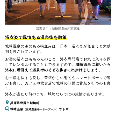
写真提供：城崎温泉無料写真集
浴衣姿で風情ある温泉街を散策
城崎温泉の趣のある街並みは、日本一浴衣姿が似合うと太鼓
判を押されています。
お宿の浴衣はもちろんのこと、浴衣専門店でお気に入りを探
してレンタルすることもできますので、
城崎温泉に着いたら
浴衣に着替えて温泉街のそぞろ歩きに出掛けましょう。
お土産を探すも良し、昔懐かしい射的やスマートボールで遊
ぶも良し、カフェや飲食店で城崎の味覚に舌鼓を打つのも良
し。
浴衣が当たり前のまち、城崎ならではの旅情があります。
兵庫県豊岡市城崎町
城崎温泉
で下車
（城崎温泉モータープール）