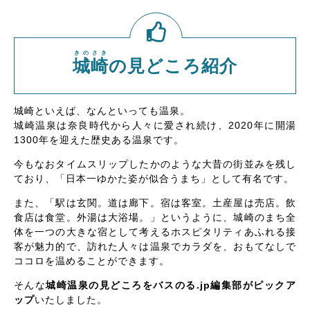
きのさき
城崎
の見どころ紹介
城崎といえば、なんといっても温泉。
城崎温泉は奈良時代から人々に愛され続け、2020年に開湯
1300年を迎えた歴史ある温泉です。
今もなおタイムスリップしたかのような大昔の街並みを残し
ており、「日本一ゆかた姿が似合うまち」として有名です。
また、「駅は玄関。道は廊下。宿は客室。土産屋は売店。飲
食店は食堂。外湯は大浴場。」というように、城崎のまち全
体を一つの大きな宿として考えるホスピタリティあふれる接
客が魅力的で、訪れた人々は温泉でカラダを、おもてなしで
ココロを温めることができます。
そんな
城崎温泉の見どころをバスのる.jp編集部がピックア
ップ
いたしました。