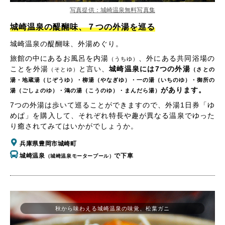
写真提供：城崎温泉無料写真集
城崎温泉の醍醐味、７つの外湯を巡る
城崎温泉の醍醐味、外湯めぐり。
旅館の中にあるお風呂を内湯
、外にある共同浴場の
（うちゆ）
ことを外湯
と言い、
城崎温泉には7つの外湯
（そとゆ）
（さとの
湯・地蔵湯（じぞうゆ）・柳湯（やなぎゆ）・一の湯（いちのゆ）・御所の
があります。
湯（ごしょのゆ）・鴻の湯（こうのゆ）・まんだら湯）
7つの外湯は歩いて巡ることができますので、外湯1日券「ゆ
めぱ」を購入して、それぞれ特長や趣が異なる温泉でゆった
り癒されてみてはいかがでしょうか。
兵庫県豊岡市城崎町
城崎温泉
で下車
（城崎温泉モータープール）
秋から味わえる城崎温泉の味覚、松葉ガニ