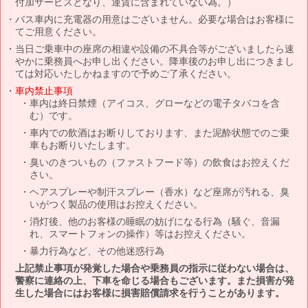
付加サービスとなり、運賃に含まれていない為。）
バス車内に充電器の用意はございません。必要な場合はお客様に
てご用意ください。
当日ご乗車中の座席の相違や設備の不具合等がございましたら速
やかに乗務員へお申し出ください。降車後のお申し出につきまし
ては対応いたしかねますので予めご了承ください。
車内禁止事項
車内は終日禁煙（アイコス、グローなどの電子タバコを含
む）です。
車内での飲酒はお断りしております、また泥酔状態でのご乗
車もお断りいたします。
臭いのきついもの（ファストフード等）の飲食はお控えくだ
さい。
ヘアスプレーや制汗スプレー（香水）など座席が汚れる、臭
いがつく製品の使用はお控えください。
消灯後、他のお客様の睡眠の妨げになる行為（騒ぐ、音漏
れ、スマートフォンの操作）等はお控えください。
暴力行為など、その他迷惑行為
上記禁止事項が発覚した場合や乗務員の指示に従わない場合は、
警察に連絡の上、下車を命じる場合もございます。また損害が発
生した場合にはお客様に損害賠償請求を行うことがあります。