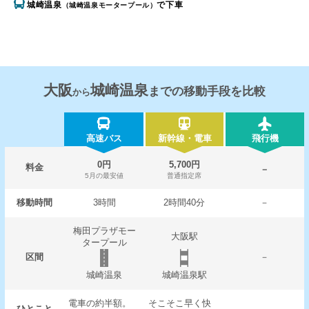
城崎温泉
で下車
（城崎温泉モータープール）
大阪
城崎温泉
までの移動手段を比較
から
高速バス
新幹線・電車
飛行機
0円
5,700円
料金
－
5月の最安値
普通指定席
移動時間
3時間
2時間40分
－
梅田プラザモー
大阪駅
タープール
区間
－
城崎温泉
城崎温泉駅
電車の約半額。
そこそこ早く快
ひとこと