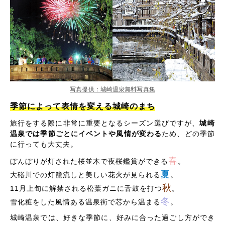
写真提供：城崎温泉無料写真集
季節によって表情を変える城崎のまち
旅行をする際に非常に重要となるシーズン選びですが、
城崎
温泉では季節ごとにイベントや風情が変わる
ため、どの季節
に行っても大丈夫。
春
ぼんぼりが灯された桜並木で夜桜鑑賞ができる
。
夏
大硲川での灯籠流しと美しい花火が見られる
。
秋
11月上旬に解禁される松葉ガニに舌鼓を打つ
。
冬
雪化粧をした風情ある温泉街で芯から温まる
。
城崎温泉では、好きな季節に、好みに合った過ごし方ができ