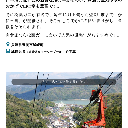
日本海に近いため新鮮な海の幸がそろい、綺麗な空気や水の
おかげで山の幸も豊富です。
特に松葉ガニが有名で、毎年11月上旬から翌3月末まで「か
に王国」が開催され、そこかしこでかにの良い香りがし、食
欲をそそられます。
肉食派なら松葉ガニに次いで人気の但馬牛がおすすめです。
兵庫県豊岡市城崎町
城崎温泉
で下車
（城崎温泉モータープール）
眼下に広がる絶景を見に行く