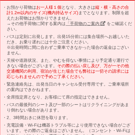
お預かり荷物は
お一人様１個
となり、大きさは
縦・横・高さの合
計1.2m以内のサイズ(機内持込サイズ)
までとなります。制限を超
えたお荷物はお預かりできません。
→その他手荷物に関する案内は
「手荷物のご案内」
をご確認くだ
さい。
バスは定刻に出発します。出発15分前には集合場所へお越しいた
だき、お乗り遅れには十分ご注意ください。
※出発時間に間に合わずご乗車できなかった場合の返金はござい
ません。
天候や道路状況、また、やむを得ない事情により予定通り運行で
きない場合がございます。
その際の払い戻し及び、万が一その他
交通機関の利用、宿泊が生じた場合でも弊社は一切その請求には
応じられませんので予めご了承ください。
緊急連絡先は、出発当日のキャンセル受付専用です。ご乗車場所
の案内はできかねます。
全席指定席となり、お客様にて席の指定はできません。
バスの最後列のシート及び一部のシートはリクライニングがあま
り倒れない場合があります。
2、3時間おきに休憩を取ります。
充電設備・Wi-Fiは機器トラブル等により使用できない場合がござ
います。その際のご返金はございません。（コンセント・Wi-Fiは