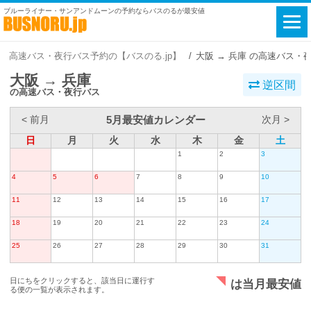
ブルーライナー・サンアンドムーンの予約ならバスのるが最安値
高速バス・夜行バス予約の【バスのる.jp】
大阪 → 兵庫 の高速バス・
大阪 → 兵庫
逆区間
の高速バス・夜行バス
5月最安値カレンダー
< 前月
次月 >
日
月
火
水
木
金
土
1
2
3
4
5
6
7
8
9
10
11
12
13
14
15
16
17
18
19
20
21
22
23
24
25
26
27
28
29
30
31
日にちをクリックすると、該当日に運行す
は当月最安値
る便の一覧が表示されます。