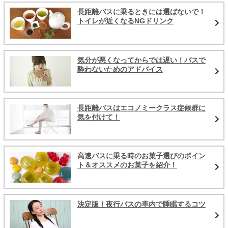
長距離バスに乗るときには選ばないで！
トイレが近くなるNGドリンク
気分が悪くなってからでは遅い！バスで
酔わないためのアドバイス
長距離バスはエコノミークラス症候群に
気を付けて！
高速バスに乗る時のお菓子選びのポイン
ト＆オススメのお菓子を紹介！
決定版！夜行バスの車内で睡眠するコツ