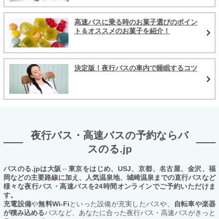
高速バスに乗る時のお菓子選びのポイン
ト＆オススメのお菓子を紹介！
決定版！夜行バスの車内で睡眠するコツ
夜行バス・高速バスの予約ならバ
スのる.jp
バスのる.jpは大阪⇔東京をはじめ、USJ、京都、名古屋、金沢、福
岡などの主要路線に加え、人気温泉地、城崎温泉までの直行バスなど
様々な夜行バス・高速バスを24時間オンラインでご予約いただけま
す。
充電設備
や
無料Wi-Fi
といった設備が充実したバスや、
自転車や楽器
が積み込める
バスなど、あなたに合った夜行バス・高速バスがきっと