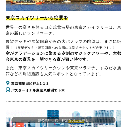
東京スカイツリーから絶景を
世界一の高さを誇る自立式電波塔の東京スカイツリーは、東
京の新しいランドマーク。
展望デッキや展望回廊からの大パノラマの眺望は、まさに絶
景！
（展望デッキ・展望回廊への入場には別途チケットが必要です。）
空がグラデーションに染まる夕刻のマジックアワーや、大都
会東京の夜景を一望できる夜が狙い時です。
また、東京スカイツリータウンや東京ソラマチ、すみだ水族
館などの周辺施設も人気スポットとなっています。
東京都墨田区押上1-1-2
バスターミナル東京八重洲で下車
旅の思い出に、特別なお土産探し