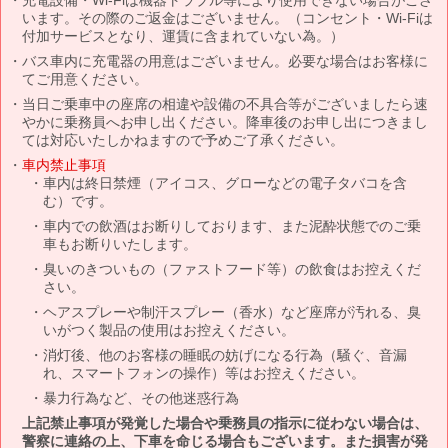
います。その際のご返金はございません。（コンセント・Wi-Fiは
付加サービスとなり、運賃に含まれていない為。）
バス車内に充電器の用意はございません。必要な場合はお客様に
てご用意ください。
当日ご乗車中の座席の相違や設備の不具合等がございましたら速
やかに乗務員へお申し出ください。降車後のお申し出につきまし
ては対応いたしかねますので予めご了承ください。
車内禁止事項
車内は終日禁煙（アイコス、グローなどの電子タバコを含
む）です。
車内での飲酒はお断りしております、また泥酔状態でのご乗
車もお断りいたします。
臭いのきついもの（ファストフード等）の飲食はお控えくだ
さい。
ヘアスプレーや制汗スプレー（香水）など座席が汚れる、臭
いがつく製品の使用はお控えください。
消灯後、他のお客様の睡眠の妨げになる行為（騒ぐ、音漏
れ、スマートフォンの操作）等はお控えください。
暴力行為など、その他迷惑行為
上記禁止事項が発覚した場合や乗務員の指示に従わない場合は、
警察に連絡の上、下車を命じる場合もございます。また損害が発