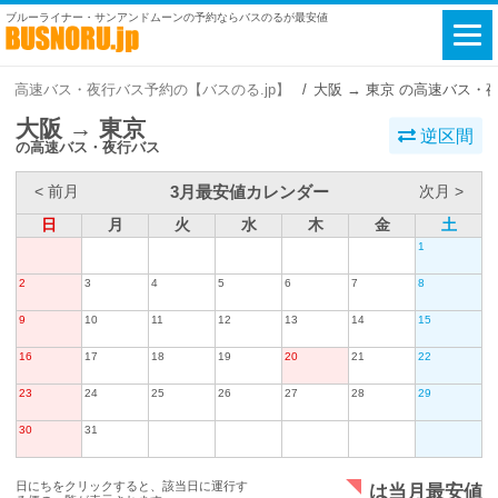
ブルーライナー・サンアンドムーンの予約ならバスのるが最安値
高速バス・夜行バス予約の【バスのる.jp】
大阪 → 東京 の高速バス・
大阪 → 東京
逆区間
の高速バス・夜行バス
3月最安値カレンダー
< 前月
次月 >
日
月
火
水
木
金
土
1
2
3
4
5
6
7
8
9
10
11
12
13
14
15
16
17
18
19
20
21
22
23
24
25
26
27
28
29
30
31
日にちをクリックすると、該当日に運行す
は当月最安値