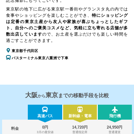
記念撮影にもってこいです。
東京駅の地下に広がる東京駅一番街やグランスタ丸の内では
食事やショッピングを楽しむことができ、
特にショッピング
は定番の東京土産から友人や家族が喜ぶちょっとしたギフ
ト、自分へのご褒美コスメなど、気軽に立ち寄れる店舗が多
数出店しています
ので、お土産を選ぶだけでも楽しい時間を
過ごすことができます。
東京都千代田区
バスターミナル東京八重洲で下車
大阪
東京
までの移動手段を比較
から
高速バス
新幹線・電車
飛行機
0円
14,720円
24,950円
料金
3月の最安値
普通指定席
普通運賃