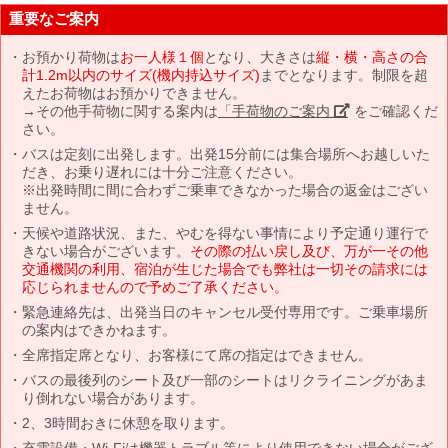
重要なご案内
お預かり荷物は
お一人様１個
となり、大きさは
縦・横・高さの合
計1.2m以内のサイズ(機内持込サイズ)
までとなります。制限を超
えたお荷物はお預かりできません。
→その他手荷物に関する案内は
「手荷物のご案内」
をご確認くだ
さい。
バスは定刻に出発します。出発15分前には集合場所へお越しいた
だき、お乗り遅れには十分ご注意ください。
※出発時間に間に合わずご乗車できなかった場合の返金はござい
ません。
天候や道路状況、また、やむを得ない事情により予定通り運行で
きない場合がございます。
その際の払い戻し及び、万が一その他
交通機関の利用、宿泊が生じた場合でも弊社は一切その請求には
応じられませんので予めご了承ください。
緊急連絡先は、出発当日のキャンセル受付専用です。ご乗車場所
の案内はできかねます。
全席指定席となり、お客様にて席の指定はできません。
バスの最後列のシート及び一部のシートはリクライニングがあま
り倒れない場合があります。
2、3時間おきに休憩を取ります。
充電設備・Wi-Fiは機器トラブル等により使用できない場合がござ