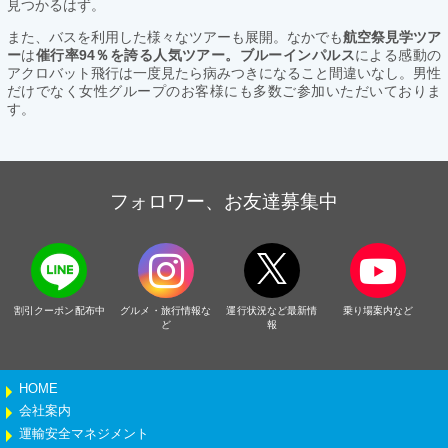
見つかるはず。
また、バスを利用した様々なツアーも展開。なかでも
航空祭見学ツア
ー
は
催行率94％を誇る人気ツアー。ブルーインパルス
による感動の
アクロバット飛行は一度見たら病みつきになること間違いなし。男性
だけでなく女性グループのお客様にも多数ご参加いただいておりま
す。
フォロワー、お友達募集中
割引クーポン配布中
グルメ・旅行情報な
運行状況など最新情
乗り場案内など
ど
報
HOME
会社案内
運輸安全マネジメント