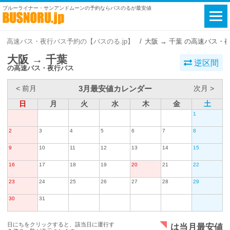
ブルーライナー・サンアンドムーンの予約ならバスのるが最安値
高速バス・夜行バス予約の【バスのる.jp】
大阪 → 千葉 の高速バス・
大阪 → 千葉
逆区間
の高速バス・夜行バス
3月最安値カレンダー
< 前月
次月 >
日
月
火
水
木
金
土
1
2
3
4
5
6
7
8
9
10
11
12
13
14
15
16
17
18
19
20
21
22
23
24
25
26
27
28
29
30
31
日にちをクリックすると、該当日に運行す
は当月最安値