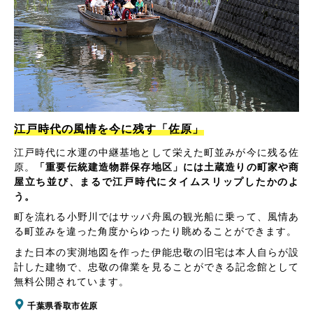
江戸時代の風情を今に残す「佐原」
江戸時代に水運の中継基地として栄えた町並みが今に残る佐
原。
「重要伝統建造物群保存地区」には土蔵造りの町家や商
屋立ち並び、まるで江戸時代にタイムスリップしたかのよ
う。
町を流れる小野川ではサッパ舟風の観光船に乗って、風情あ
る町並みを違った角度からゆったり眺めることができます。
また日本の実測地図を作った伊能忠敬の旧宅は本人自らが設
計した建物で、忠敬の偉業を見ることができる記念館として
無料公開されています。
千葉県香取市佐原