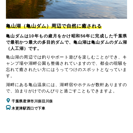
亀山湖（亀山ダム）周辺で自然に癒される
亀山ダムは10年もの歳月をかけ昭和56年に完成した千葉県
で最初かつ最大の多目的ダムで、亀山湖は亀山ダムのダム湖
（人工湖）です。
亀山湖の周辺では釣りやボート遊びを楽しむことができ、キ
ャンプ場や湖畔公園も整備されていますので、都会の喧騒を
忘れて癒されたい方にはうってつけのスポットとなっていま
す。
湖畔にある亀山温泉には、湖畔宿やホテルが数軒ありますの
で、泊まりがけでのんびりと過ごすこともできますよ。
千葉県君津市川俣旧川俣
木更津駅西口で下車