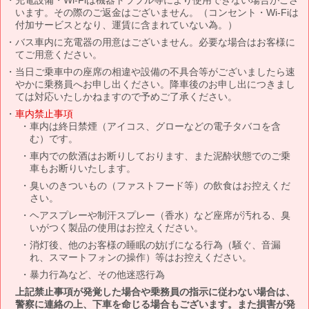
います。その際のご返金はございません。（コンセント・Wi-Fiは
付加サービスとなり、運賃に含まれていない為。）
バス車内に充電器の用意はございません。必要な場合はお客様に
てご用意ください。
当日ご乗車中の座席の相違や設備の不具合等がございましたら速
やかに乗務員へお申し出ください。降車後のお申し出につきまし
ては対応いたしかねますので予めご了承ください。
車内禁止事項
車内は終日禁煙（アイコス、グローなどの電子タバコを含
む）です。
車内での飲酒はお断りしております、また泥酔状態でのご乗
車もお断りいたします。
臭いのきついもの（ファストフード等）の飲食はお控えくだ
さい。
ヘアスプレーや制汗スプレー（香水）など座席が汚れる、臭
いがつく製品の使用はお控えください。
消灯後、他のお客様の睡眠の妨げになる行為（騒ぐ、音漏
れ、スマートフォンの操作）等はお控えください。
暴力行為など、その他迷惑行為
上記禁止事項が発覚した場合や乗務員の指示に従わない場合は、
警察に連絡の上、下車を命じる場合もございます。また損害が発