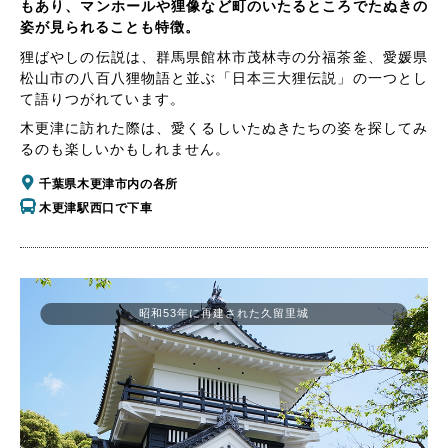
もあり、マンホールや狸像など町のいたるところでたぬきの
姿が見られることも特徴。
狸ばやしの伝説は、群馬県館林市茂林寺の分福茶釜、愛媛県
松山市の八百八狸物語と並ぶ「日本三大狸伝説」の一つとし
て語りつがれています。
木更津に訪れた際は、愛くるしいたぬきたちの姿を探してみ
るのも楽しいかもしれません。
千葉県木更津市内の各所
木更津駅西口で下車
昭和53年に再建された久留里城