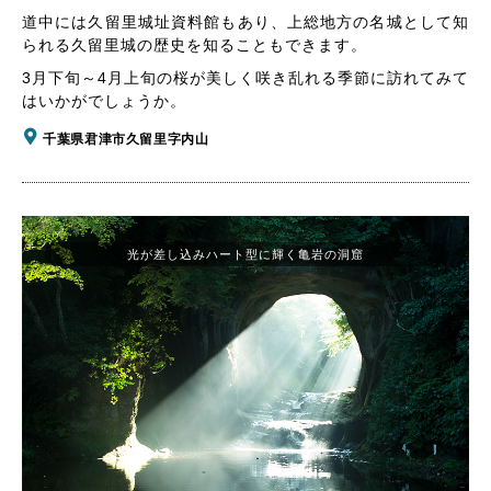
道中には久留里城址資料館もあり、上総地方の名城として知
られる久留里城の歴史を知ることもできます。
3月下旬～4月上旬の桜が美しく咲き乱れる季節に訪れてみて
はいかがでしょうか。
千葉県君津市久留里字内山
光が差し込みハート型に輝く亀岩の洞窟