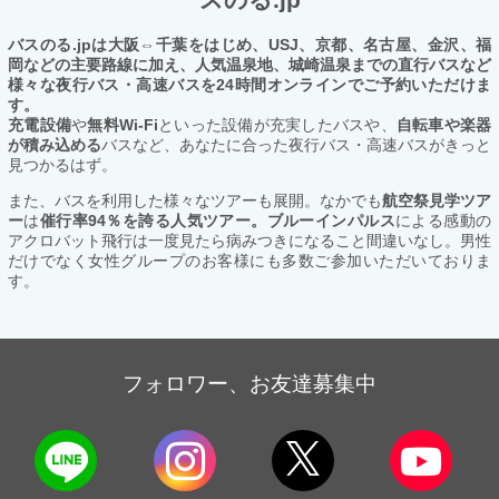
バスのる.jpは大阪⇔千葉をはじめ、USJ、京都、名古屋、金沢、福
岡などの主要路線に加え、人気温泉地、城崎温泉までの直行バスなど
様々な夜行バス・高速バスを24時間オンラインでご予約いただけま
す。
充電設備
や
無料Wi-Fi
といった設備が充実したバスや、
自転車や楽器
が積み込める
バスなど、あなたに合った夜行バス・高速バスがきっと
見つかるはず。
また、バスを利用した様々なツアーも展開。なかでも
航空祭見学ツア
ー
は
催行率94％を誇る人気ツアー。ブルーインパルス
による感動の
アクロバット飛行は一度見たら病みつきになること間違いなし。男性
だけでなく女性グループのお客様にも多数ご参加いただいておりま
す。
フォロワー、お友達募集中