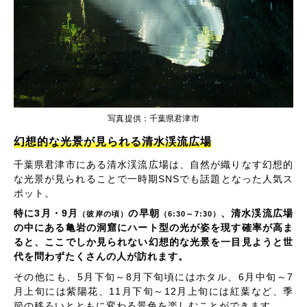
写真提供：千葉県君津市
幻想的な光景が見られる清水渓流広場
千葉県君津市にある清水渓流広場は、自然が織りなす幻想的
な光景が見られることで一時期SNSでも話題となった人気ス
ポット。
特に3月・9月
の早朝
、清水渓流広場
（彼岸の頃）
（6:30～7:30）
の中にある亀岩の洞窟にハート型の光が姿を現す確率が高ま
ると、ここでしか見られない幻想的な光景を一目見ようと世
代を問わずたくさんの人が訪れます。
その他にも、5月下旬～8月下旬頃にはホタル、6月中旬～7
月上旬には紫陽花、11月下旬～12月上旬には紅葉など、季
節の移ろいとともに変わる景色を楽しむことができます。