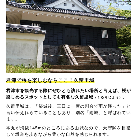
君津で桜を楽しむならここ！久留里城
君津市を観光する際にぜひとも訪れたい場所と言えば、桜が
楽しめるスポットとしても有名な久留里城
。
（くるりじょう）
久留里城は、「築城後、三日に一度の割合で雨が降った」と
言い伝えれらていることもあり、別名「雨城」と呼ばれてい
ます。
本丸が海抜145mのところにある山城なので、天守閣を目指
して坂道を歩きながら豊かな自然を感じられます。