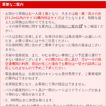
重要なご案内
お預かり荷物は
お一人様１個
となり、大きさは
縦・横・高さの合
計1.2m以内のサイズ(機内持込サイズ)
までとなります。制限を超
えたお荷物はお預かりできません。
→その他手荷物に関する案内は
「手荷物のご案内」
をご確認くだ
さい。
バスは定刻に出発します。出発15分前には集合場所へお越しいた
だき、お乗り遅れには十分ご注意ください。
※出発時間に間に合わずご乗車できなかった場合の返金はござい
ません。
天候や道路状況、また、やむを得ない事情により予定通り運行で
きない場合がございます。
その際の払い戻し及び、万が一その他
交通機関の利用、宿泊が生じた場合でも弊社は一切その請求には
応じられませんので予めご了承ください。
緊急連絡先は、出発当日のキャンセル受付専用です。ご乗車場所
の案内はできかねます。
全席指定席となり、お客様にて席の指定はできません。
バスの最後列のシート及び一部のシートはリクライニングがあま
り倒れない場合があります。
2、3時間おきに休憩を取ります。
充電設備・Wi-Fiは機器トラブル等により使用できない場合がござ