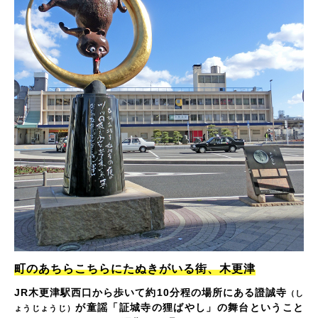
町のあちらこちらにたぬきがいる街、木更津
JR木更津駅西口から歩いて約10分程の場所にある證誠寺
（し
が童謡「証城寺の狸ばやし」の舞台ということ
ょうじょうじ）