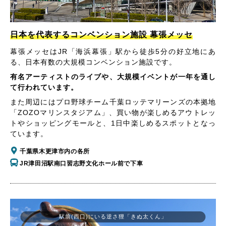
日本を代表するコンベンション施設 幕張メッセ
幕張メッセはJR「海浜幕張」駅から徒歩5分の好立地にあ
る、日本有数の大規模コンベンション施設です。
有名アーティストのライブや、大規模イベントが一年を通し
て行われています。
また周辺にはプロ野球チーム千葉ロッテマリーンズの本拠地
「ZOZOマリンスタジアム」、買い物が楽しめるアウトレッ
トやショッピングモールと、1日中楽しめるスポットとなっ
ています。
千葉県木更津市内の各所
JR津田沼駅南口習志野文化ホール前で下車
駅前(西口)にいる逆さ狸「きぬ太くん」