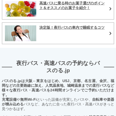
高速バスに乗る時のお菓子選びのポイン
ト＆オススメのお菓子を紹介！
決定版！夜行バスの車内で睡眠するコツ
夜行バス・高速バスの予約ならバ
スのる.jp
バスのる.jpは大阪⇔東京をはじめ、USJ、京都、名古屋、金沢、福
岡などの主要路線に加え、人気温泉地、城崎温泉までの直行バスなど
様々な夜行バス・高速バスを24時間オンラインでご予約いただけま
す。
充電設備
や
無料Wi-Fi
といった設備が充実したバスや、
自転車や楽器
が積み込める
バスなど、あなたに合った夜行バス・高速バスがきっと
見つかるはず。