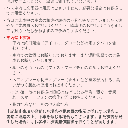
付加サービスとなり、運賃に含まれていない為。）
バス車内に充電器の用意はございません。必要な場合はお客様に
てご用意ください。
当日ご乗車中の座席の相違や設備の不具合等がございましたら速
やかに乗務員へお申し出ください。降車後のお申し出につきまし
ては対応いたしかねますので予めご了承ください。
車内禁止事項
車内は終日禁煙（アイコス、グローなどの電子タバコを含
む）です。
車内での飲酒はお断りしております、また泥酔状態でのご乗
車もお断りいたします。
臭いのきついもの（ファストフード等）の飲食はお控えくだ
さい。
ヘアスプレーや制汗スプレー（香水）など座席が汚れる、臭
いがつく製品の使用はお控えください。
消灯後、他のお客様の睡眠の妨げになる行為（騒ぐ、音漏
れ、スマートフォンの操作）等はお控えください。
暴力行為など、その他迷惑行為
上記禁止事項が発覚した場合や乗務員の指示に従わない場合は、
警察に連絡の上、下車を命じる場合もございます。また損害が発
生した場合にはお客様に損害賠償請求を行うことがあります。