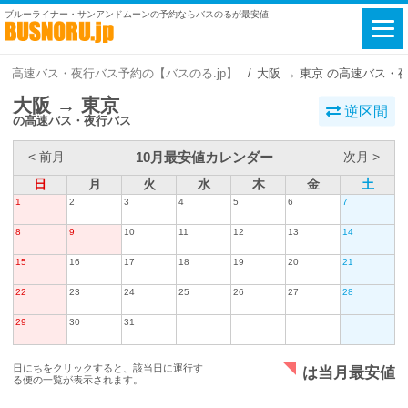
ブルーライナー・サンアンドムーンの予約ならバスのるが最安値
高速バス・夜行バス予約の【バスのる.jp】
大阪 → 東京 の高速バス・
大阪 → 東京
逆区間
の高速バス・夜行バス
10月最安値カレンダー
< 前月
次月 >
日
月
火
水
木
金
土
1
2
3
4
5
6
7
8
9
10
11
12
13
14
15
16
17
18
19
20
21
22
23
24
25
26
27
28
29
30
31
日にちをクリックすると、該当日に運行す
は当月最安値
る便の一覧が表示されます。