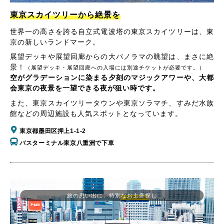
東京スカイツリーから絶景を
世界一の高さを誇る自立式電波塔の東京スカイツリーは、東
京の新しいランドマーク。
展望デッキや展望回廊からの大パノラマの眺望は、まさに絶
景！
（展望デッキ・展望回廊への入場には別途チケットが必要です。）
空がグラデーションに染まる夕刻のマジックアワーや、大都
会東京の夜景を一望できる夜が狙い時です。
また、東京スカイツリータウンや東京ソラマチ、すみだ水族
館などの周辺施設も人気スポットとなっています。
東京都墨田区押上1-1-2
バスターミナル東京八重洲で下車
旅の思い出に、特別なお土産探し