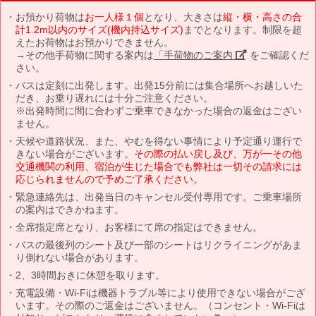
お預かり荷物は
お一人様１個
となり、大きさは
縦・横・高さの合
計1.2m以内のサイズ(機内持込サイズ)
までとなります。制限を超
えたお荷物はお預かりできません。
→その他手荷物に関する案内は
「手荷物のご案内」
をご確認くだ
さい。
バスは定刻に出発します。出発15分前には集合場所へお越しいた
だき、お乗り遅れには十分ご注意ください。
※出発時間に間に合わずご乗車できなかった場合の返金はござい
ません。
天候や道路状況、また、やむを得ない事情により予定通り運行で
きない場合がございます。
その際の払い戻し及び、万が一その他
交通機関の利用、宿泊が生じた場合でも弊社は一切その請求には
応じられませんので予めご了承ください。
緊急連絡先は、出発当日のキャンセル受付専用です。ご乗車場所
の案内はできかねます。
全席指定席となり、お客様にて席の指定はできません。
バスの最後列のシート及び一部のシートはリクライニングがあま
り倒れない場合があります。
2、3時間おきに休憩を取ります。
充電設備・Wi-Fiは機器トラブル等により使用できない場合がござ
います。その際のご返金はございません。（コンセント・Wi-Fiは