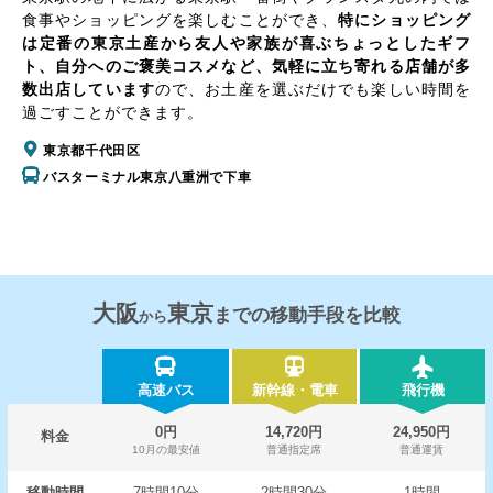
食事やショッピングを楽しむことができ、
特にショッピング
は定番の東京土産から友人や家族が喜ぶちょっとしたギフ
ト、自分へのご褒美コスメなど、気軽に立ち寄れる店舗が多
数出店しています
ので、お土産を選ぶだけでも楽しい時間を
過ごすことができます。
東京都千代田区
バスターミナル東京八重洲で下車
大阪
東京
までの移動手段を比較
から
高速バス
新幹線・電車
飛行機
0円
14,720円
24,950円
料金
10月の最安値
普通指定席
普通運賃
移動時間
7時間10分
2時間30分
1時間