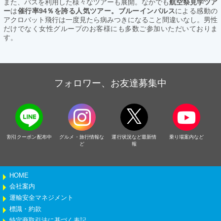
また、バスを利用した様々なツアーも展開。なかでも
航空祭見学ツア
ー
は
催行率94％を誇る人気ツアー。ブルーインパルス
による感動の
アクロバット飛行は一度見たら病みつきになること間違いなし。男性
だけでなく女性グループのお客様にも多数ご参加いただいておりま
す。
フォロワー、お友達募集中
割引クーポン配布中
グルメ・旅行情報な
運行状況など最新情
乗り場案内など
ど
報
HOME
会社案内
運輸安全マネジメント
標識・約款
特定商取引法に基づく表記