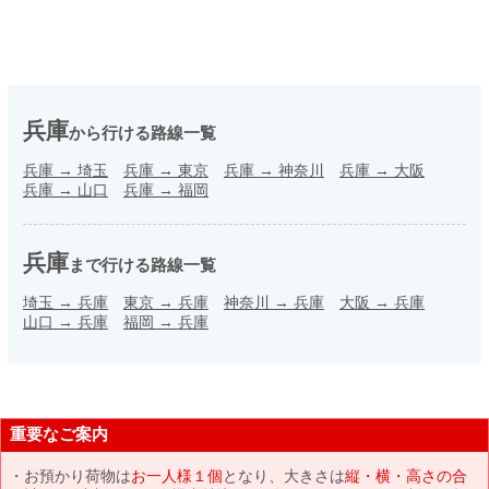
兵庫
から行ける路線一覧
兵庫
→
埼玉
兵庫
→
東京
兵庫
→
神奈川
兵庫
→
大阪
兵庫
→
山口
兵庫
→
福岡
兵庫
まで行ける路線一覧
埼玉
→
兵庫
東京
→
兵庫
神奈川
→
兵庫
大阪
→
兵庫
山口
→
兵庫
福岡
→
兵庫
重要なご案内
お預かり荷物は
お一人様１個
となり、大きさは
縦・横・高さの合