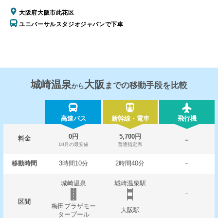
大阪府大阪市此花区
ユニバーサルスタジオジャパンで下車
城崎温泉
大阪
までの移動手段を比較
から
高速バス
新幹線・電車
飛行機
0円
5,700円
料金
－
10月の最安値
普通指定席
移動時間
3時間10分
2時間40分
－
城崎温泉
城崎温泉駅
－
区間
梅田プラザモー
大阪駅
タープール