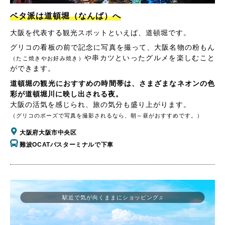
ベタ派は道頓堀（なんば）へ
大阪を代表する観光スポットといえば、道頓堀です。
グリコの看板の前で記念に写真を撮って、大阪名物の粉もん
や串カツといったグルメを楽しむこと
（たこ焼きやお好み焼き）
ができます。
道頓堀の観光におすすめの時間帯は、さまざまなネオンの色
彩が道頓堀川に映し出される夜。
大阪の活気を感じられ、旅の気分も盛り上がります。
（グリコのポーズで写真を撮影されるなら、朝～昼がおすすめです。）
大阪府大阪市中央区
難波OCATバスターミナルで下車
駅近で気が向くままにショッピング♫