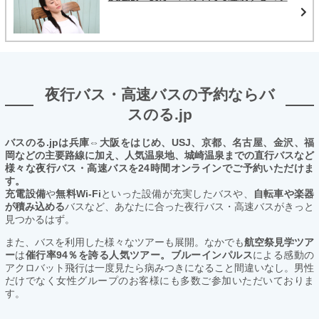
夜行バス・高速バスの予約ならバ
スのる.jp
バスのる.jpは兵庫⇔大阪をはじめ、USJ、京都、名古屋、金沢、福
岡などの主要路線に加え、人気温泉地、城崎温泉までの直行バスなど
様々な夜行バス・高速バスを24時間オンラインでご予約いただけま
す。
充電設備
や
無料Wi-Fi
といった設備が充実したバスや、
自転車や楽器
が積み込める
バスなど、あなたに合った夜行バス・高速バスがきっと
見つかるはず。
また、バスを利用した様々なツアーも展開。なかでも
航空祭見学ツア
ー
は
催行率94％を誇る人気ツアー。ブルーインパルス
による感動の
アクロバット飛行は一度見たら病みつきになること間違いなし。男性
だけでなく女性グループのお客様にも多数ご参加いただいておりま
す。