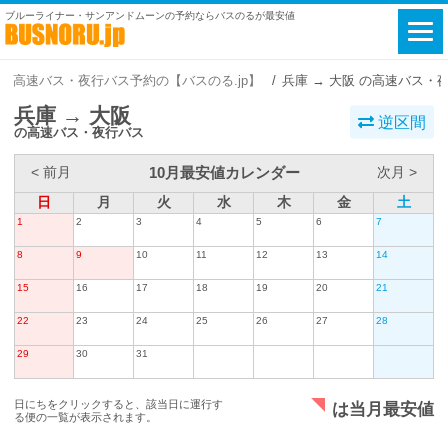
ブルーライナー・サンアンドムーンの予約ならバスのるが最安値
高速バス・夜行バス予約の【バスのる.jp】
兵庫 → 大阪 の高速バス・
兵庫 → 大阪
逆区間
の高速バス・夜行バス
10月最安値カレンダー
< 前月
次月 >
日
月
火
水
木
金
土
1
2
3
4
5
6
7
8
9
10
11
12
13
14
15
16
17
18
19
20
21
22
23
24
25
26
27
28
29
30
31
日にちをクリックすると、該当日に運行す
は当月最安値
る便の一覧が表示されます。