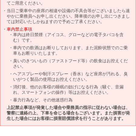
てご用意ください。
当日ご乗車中の座席の相違や設備の不具合等がございましたら速
やかに乗務員へお申し出ください。降車後のお申し出につきまし
ては対応いたしかねますので予めご了承ください。
車内禁止事項
車内は終日禁煙（アイコス、グローなどの電子タバコを含
む）です。
車内での飲酒はお断りしております、また泥酔状態でのご乗
車もお断りいたします。
臭いのきついもの（ファストフード等）の飲食はお控えくだ
さい。
ヘアスプレーや制汗スプレー（香水）など座席が汚れる、臭
いがつく製品の使用はお控えください。
消灯後、他のお客様の睡眠の妨げになる行為（騒ぐ、音漏
れ、スマートフォンの操作）等はお控えください。
暴力行為など、その他迷惑行為
上記禁止事項が発覚した場合や乗務員の指示に従わない場合は、
警察に連絡の上、下車を命じる場合もございます。また損害が発
生した場合にはお客様に損害賠償請求を行うことがあります。