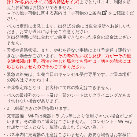
計1.2m以内のサイズ(機内持込サイズ)
までとなります。制限を超
えたお荷物はお預かりできません。
→その他手荷物に関する案内は
「手荷物のご案内」
をご確認くだ
さい。
バスは定刻に出発します。出発15分前には集合場所へお越しいた
だき、お乗り遅れには十分ご注意ください。
※出発時間に間に合わずご乗車できなかった場合の返金はござい
ません。
天候や道路状況、また、やむを得ない事情により予定通り運行で
きない場合がございます。
その際の払い戻し及び、万が一その他
交通機関の利用、宿泊が生じた場合でも弊社は一切その請求には
応じられませんので予めご了承ください。
緊急連絡先は、出発当日のキャンセル受付専用です。ご乗車場所
の案内はできかねます。
全席指定席となり、お客様にて席の指定はできません。
バスの最後列のシート及び一部のシートはリクライニングがあま
り倒れない場合があります。
2、3時間おきに休憩を取ります。
充電設備・Wi-Fiは機器トラブル等により使用できない場合がござ
います。その際のご返金はございません。（コンセント・Wi-Fiは
付加サービスとなり、運賃に含まれていない為。）
バス車内に充電器の用意はございません。必要な場合はお客様に