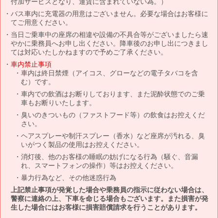
付加サービスとなり、運賃に含まれていない為。）
バス車内に充電器の用意はございません。必要な場合はお客様に
てご用意ください。
当日ご乗車中の座席の相違や設備の不具合等がございましたら速
やかに乗務員へお申し出ください。降車後のお申し出につきまし
ては対応いたしかねますので予めご了承ください。
車内禁止事項
車内は終日禁煙（アイコス、グローなどの電子タバコを含
む）です。
車内での飲酒はお断りしております、また泥酔状態でのご乗
車もお断りいたします。
臭いのきついもの（ファストフード等）の飲食はお控えくだ
さい。
ヘアスプレーや制汗スプレー（香水）など座席が汚れる、臭
いがつく製品の使用はお控えください。
消灯後、他のお客様の睡眠の妨げになる行為（騒ぐ、音漏
れ、スマートフォンの操作）等はお控えください。
暴力行為など、その他迷惑行為
上記禁止事項が発覚した場合や乗務員の指示に従わない場合は、
警察に連絡の上、下車を命じる場合もございます。また損害が発
生した場合にはお客様に損害賠償請求を行うことがあります。