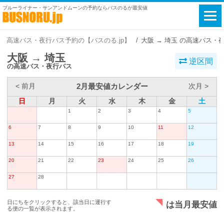
ブルーライナー・サンアンドムーンの予約ならバスのるが最安値
高速バス・夜行バス予約の【バスのる.jp】
大阪 → 埼玉 の高速バス・
大阪 → 埼玉
逆区間
の高速バス・夜行バス
2月最安値カレンダー
< 前月
次月 >
日
月
火
水
木
金
土
1
2
3
4
5
6
7
8
9
10
11
12
13
14
15
16
17
18
19
20
21
22
23
24
25
26
27
28
日にちをクリックすると、該当日に運行す
は当月最安値
る便の一覧が表示されます。