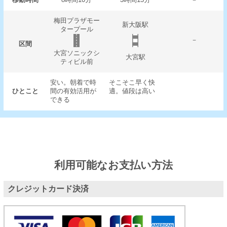
梅田プラザモー
新大阪駅
タープール
－
区間
大宮ソニックシ
大宮駅
ティビル前
安い。朝着で時
そこそこ早く快
ひとこと
間の有効活用が
適。値段は高い
できる
利用可能なお支払い方法
クレジットカード決済