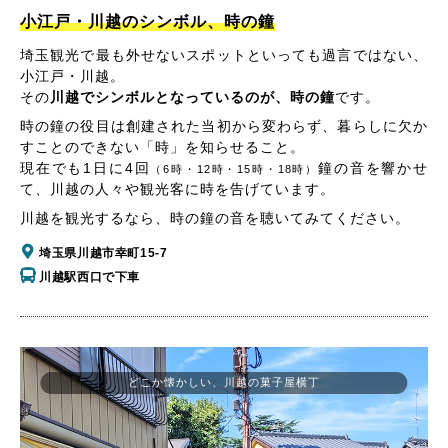
小江戸・川越のシンボル、時の鐘
埼玉観光で最も外せないスポットといっても過言ではない、
小江戸・川越。
その
川越でシンボルとなっているのが、時の鐘
です。
時の鐘の役目は創建された当初から変わらず、暮らしに欠か
すことのできない「時」を知らせること。
現在でも1日に4回
鐘の音を響かせ
（6時・12時・15時・18時）
て、川越の人々や観光客に時を告げています。
川越を観光するなら、時の鐘の音を聴いてみてください。
埼玉県川越市幸町15-7
川越駅西口で下車
どこか懐かしい、川越の菓子屋横丁