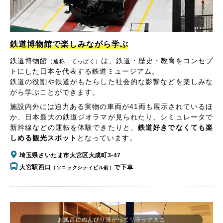
鉄道博物館で楽しみながら学ぶ
鉄道博物館
は、鉄道・歴史・教育をコンセプ
（通称：てっぱく）
トにした日本を代表する鉄道ミュージアム。
鉄道の役割や鉄道がもたらした社会的な影響などを楽しみな
がら学ぶことができます。
施設内外には迫力ある実物の車両が41両も展示されているほ
か、日本最大の鉄道ジオラマが見られたり、シミュレータで
新幹線などの運転を体験できたりと、
鉄道好きでなくても楽
しめる観光スポット
となっています。
埼玉県さいたま市大宮区大成町3-47
大宮駅西口
で下車
（ソニックシティビル前）
お風呂にのんびり浸かってリラックス♨