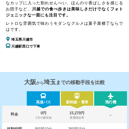
なカップに入った割れせんべい、ほんのり香ばしさを感じる
お団子など、
川越での食べ歩きは美味しさだけでなくフォト
ジェニックな一面にも注目です。
レトロな雰囲気で味わうモダンなグルメは菓子屋横丁ならで
はです。
埼玉県川越市
川越駅西口で下車
大阪
埼玉
までの移動手段を比較
から
高速バス
新幹線・電車
飛行機
0円
15,270円
料金
－
2月の最安値
普通指定席
移動時間
8時間10分
3時間15分
－