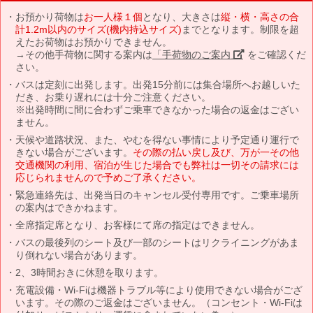
お預かり荷物は
お一人様１個
となり、大きさは
縦・横・高さの合
計1.2m以内のサイズ(機内持込サイズ)
までとなります。制限を超
えたお荷物はお預かりできません。
→その他手荷物に関する案内は
「手荷物のご案内」
をご確認くだ
さい。
バスは定刻に出発します。出発15分前には集合場所へお越しいた
だき、お乗り遅れには十分ご注意ください。
※出発時間に間に合わずご乗車できなかった場合の返金はござい
ません。
天候や道路状況、また、やむを得ない事情により予定通り運行で
きない場合がございます。
その際の払い戻し及び、万が一その他
交通機関の利用、宿泊が生じた場合でも弊社は一切その請求には
応じられませんので予めご了承ください。
緊急連絡先は、出発当日のキャンセル受付専用です。ご乗車場所
の案内はできかねます。
全席指定席となり、お客様にて席の指定はできません。
バスの最後列のシート及び一部のシートはリクライニングがあま
り倒れない場合があります。
2、3時間おきに休憩を取ります。
充電設備・Wi-Fiは機器トラブル等により使用できない場合がござ
います。その際のご返金はございません。（コンセント・Wi-Fiは