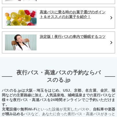
高速バスに乗る時のお菓子選びのポイン
ト＆オススメのお菓子を紹介！
決定版！夜行バスの車内で睡眠するコツ
夜行バス・高速バスの予約ならバ
スのる.jp
バスのる.jpは大阪⇔埼玉をはじめ、USJ、京都、名古屋、金沢、福
岡などの主要路線に加え、人気温泉地、城崎温泉までの直行バスなど
様々な夜行バス・高速バスを24時間オンラインでご予約いただけま
す。
充電設備
や
無料Wi-Fi
といった設備が充実したバスや、
自転車や楽器
が積み込める
バスなど、あなたに合った夜行バス・高速バスがきっと