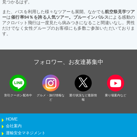
見つかるはず。
また、バスを利用した様々なツアーも展開。なかでも
航空祭見学ツア
ー
は
催行率94％を誇る人気ツアー。ブルーインパルス
による感動の
アクロバット飛行は一度見たら病みつきになること間違いなし。男性
だけでなく女性グループのお客様にも多数ご参加いただいておりま
す。
フォロワー、お友達募集中
割引クーポン配布中
グルメ・旅行情報な
運行状況など最新情
乗り場案内など
ど
報
HOME
会社案内
運輸安全マネジメント