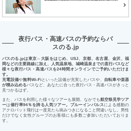
夜行バス・高速バスの予約ならバ
スのる.jp
バスのる.jpは東京⇔大阪をはじめ、USJ、京都、名古屋、金沢、福
岡などの主要路線に加え、人気温泉地、城崎温泉までの直行バスなど
様々な夜行バス・高速バスを24時間オンラインでご予約いただけま
す。
充電設備
や
無料Wi-Fi
といった設備が充実したバスや、
自転車や楽器
が積み込める
バスなど、あなたに合った夜行バス・高速バスがきっと
見つかるはず。
また、バスを利用した様々なツアーも展開。なかでも
航空祭見学ツア
ー
は
催行率94％を誇る人気ツアー。ブルーインパルス
による感動の
アクロバット飛行は一度見たら病みつきになること間違いなし。男性
だけでなく女性グループのお客様にも多数ご参加いただいておりま
す。