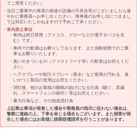
てご用意ください。
当日ご乗車中の座席の相違や設備の不具合等がございましたら速
やかに乗務員へお申し出ください。降車後のお申し出につきまし
ては対応いたしかねますので予めご了承ください。
車内禁止事項
車内は終日禁煙（アイコス、グローなどの電子タバコを含
む）です。
車内での飲酒はお断りしております、また泥酔状態でのご乗
車もお断りいたします。
臭いのきついもの（ファストフード等）の飲食はお控えくだ
さい。
ヘアスプレーや制汗スプレー（香水）など座席が汚れる、臭
いがつく製品の使用はお控えください。
消灯後、他のお客様の睡眠の妨げになる行為（騒ぐ、音漏
れ、スマートフォンの操作）等はお控えください。
暴力行為など、その他迷惑行為
上記禁止事項が発覚した場合や乗務員の指示に従わない場合は、
警察に連絡の上、下車を命じる場合もございます。また損害が発
生した場合にはお客様に損害賠償請求を行うことがあります。