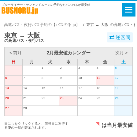
ブルーライナー・サンアンドムーンの予約ならバスのるが最安値
高速バス・夜行バス予約の【バスのる.jp】
東京 → 大阪 の高速バス・
東京 → 大阪
逆区間
の高速バス・夜行バス
2月最安値カレンダー
< 前月
次月 >
日
月
火
水
木
金
土
1
2
3
4
5
6
7
8
9
10
11
12
13
14
15
16
17
18
19
20
21
22
23
24
25
26
27
28
日にちをクリックすると、該当日に運行す
は当月最安値
る便の一覧が表示されます。