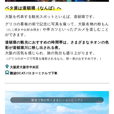
ベタ派は道頓堀（なんば）へ
大阪を代表する観光スポットといえば、道頓堀です。
グリコの看板の前で記念に写真を撮って、大阪名物の粉もん
や串カツといったグルメを楽しむこと
（たこ焼きやお好み焼き）
ができます。
道頓堀の観光におすすめの時間帯は、さまざまなネオンの色
彩が道頓堀川に映し出される夜。
大阪の活気を感じられ、旅の気分も盛り上がります。
（グリコのポーズで写真を撮影されるなら、朝～昼がおすすめです。）
大阪府大阪市中央区
難波OCATバスターミナルで下車
駅近で気が向くままにショッピング♫