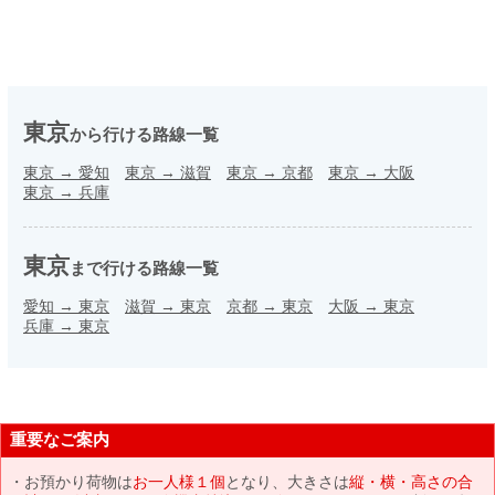
東京
から行ける路線一覧
東京
→
愛知
東京
→
滋賀
東京
→
京都
東京
→
大阪
東京
→
兵庫
東京
まで行ける路線一覧
愛知
→
東京
滋賀
→
東京
京都
→
東京
大阪
→
東京
兵庫
→
東京
重要なご案内
お預かり荷物は
お一人様１個
となり、大きさは
縦・横・高さの合