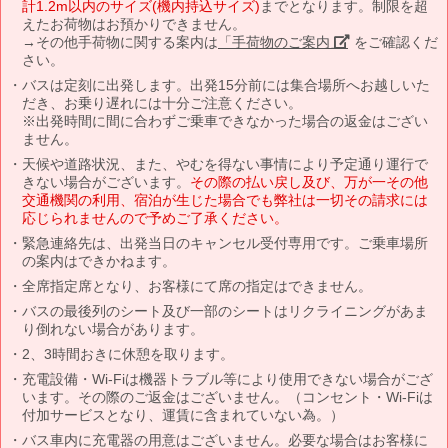
計1.2m以内のサイズ(機内持込サイズ)
までとなります。制限を超
えたお荷物はお預かりできません。
→その他手荷物に関する案内は
「手荷物のご案内」
をご確認くだ
さい。
バスは定刻に出発します。出発15分前には集合場所へお越しいた
だき、お乗り遅れには十分ご注意ください。
※出発時間に間に合わずご乗車できなかった場合の返金はござい
ません。
天候や道路状況、また、やむを得ない事情により予定通り運行で
きない場合がございます。
その際の払い戻し及び、万が一その他
交通機関の利用、宿泊が生じた場合でも弊社は一切その請求には
応じられませんので予めご了承ください。
緊急連絡先は、出発当日のキャンセル受付専用です。ご乗車場所
の案内はできかねます。
全席指定席となり、お客様にて席の指定はできません。
バスの最後列のシート及び一部のシートはリクライニングがあま
り倒れない場合があります。
2、3時間おきに休憩を取ります。
充電設備・Wi-Fiは機器トラブル等により使用できない場合がござ
います。その際のご返金はございません。（コンセント・Wi-Fiは
付加サービスとなり、運賃に含まれていない為。）
バス車内に充電器の用意はございません。必要な場合はお客様に