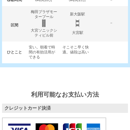
梅田プラザモー
新大阪駅
タープール
－
区間
大宮ソニックシ
大宮駅
ティビル前
安い。朝着で時
そこそこ早く快
ひとこと
間の有効活用が
適。値段は高い
できる
利用可能なお支払い方法
クレジットカード決済