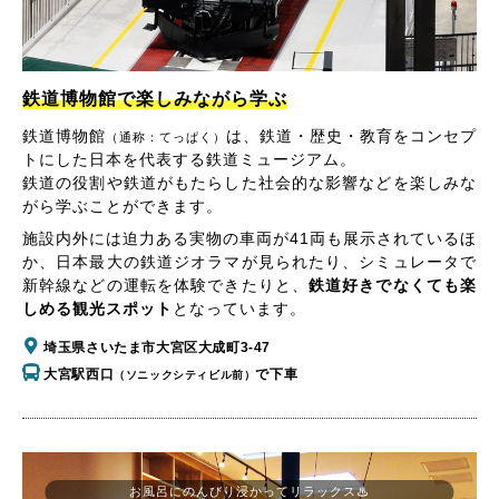
鉄道博物館で楽しみながら学ぶ
鉄道博物館
は、鉄道・歴史・教育をコンセプ
（通称：てっぱく）
トにした日本を代表する鉄道ミュージアム。
鉄道の役割や鉄道がもたらした社会的な影響などを楽しみな
がら学ぶことができます。
施設内外には迫力ある実物の車両が41両も展示されているほ
か、日本最大の鉄道ジオラマが見られたり、シミュレータで
新幹線などの運転を体験できたりと、
鉄道好きでなくても楽
しめる観光スポット
となっています。
埼玉県さいたま市大宮区大成町3-47
大宮駅西口
で下車
（ソニックシティビル前）
お風呂にのんびり浸かってリラックス♨