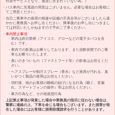
付加サービスとなり、運賃に含まれていない為。）
バス車内に充電器の用意はございません。必要な場合はお客様に
てご用意ください。
当日ご乗車中の座席の相違や設備の不具合等がございましたら速
やかに乗務員へお申し出ください。降車後のお申し出につきまし
ては対応いたしかねますので予めご了承ください。
車内禁止事項
車内は終日禁煙（アイコス、グローなどの電子タバコを含
む）です。
車内での飲酒はお断りしております、また泥酔状態でのご乗
車もお断りいたします。
臭いのきついもの（ファストフード等）の飲食はお控えくだ
さい。
ヘアスプレーや制汗スプレー（香水）など座席が汚れる、臭
いがつく製品の使用はお控えください。
消灯後、他のお客様の睡眠の妨げになる行為（騒ぐ、音漏
れ、スマートフォンの操作）等はお控えください。
暴力行為など、その他迷惑行為
上記禁止事項が発覚した場合や乗務員の指示に従わない場合は、
警察に連絡の上、下車を命じる場合もございます。また損害が発
生した場合にはお客様に損害賠償請求を行うことがあります。