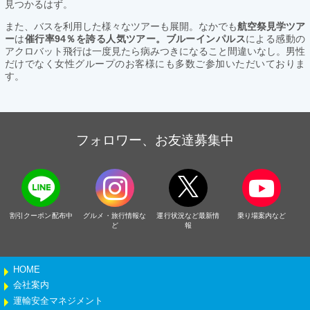
見つかるはず。
また、バスを利用した様々なツアーも展開。なかでも
航空祭見学ツア
ー
は
催行率94％を誇る人気ツアー。ブルーインパルス
による感動の
アクロバット飛行は一度見たら病みつきになること間違いなし。男性
だけでなく女性グループのお客様にも多数ご参加いただいておりま
す。
フォロワー、お友達募集中
割引クーポン配布中
グルメ・旅行情報な
運行状況など最新情
乗り場案内など
ど
報
HOME
会社案内
運輸安全マネジメント