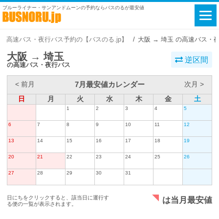
ブルーライナー・サンアンドムーンの予約ならバスのるが最安値
高速バス・夜行バス予約の【バスのる.jp】
大阪 → 埼玉 の高速バス・
大阪 → 埼玉
逆区間
の高速バス・夜行バス
7月最安値カレンダー
< 前月
次月 >
日
月
火
水
木
金
土
1
2
3
4
5
6
7
8
9
10
11
12
13
14
15
16
17
18
19
20
21
22
23
24
25
26
27
28
29
30
31
日にちをクリックすると、該当日に運行す
は当月最安値
る便の一覧が表示されます。