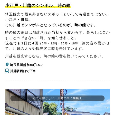
小江戸・川越のシンボル、時の鐘
埼玉観光で最も外せないスポットといっても過言ではない、
小江戸・川越。
その
川越でシンボルとなっているのが、時の鐘
です。
時の鐘の役目は創建された当初から変わらず、暮らしに欠か
すことのできない「時」を知らせること。
現在でも1日に4回
鐘の音を響かせ
（6時・12時・15時・18時）
て、川越の人々や観光客に時を告げています。
川越を観光するなら、時の鐘の音を聴いてみてください。
埼玉県川越市幸町15-7
川越駅西口で下車
どこか懐かしい、川越の菓子屋横丁