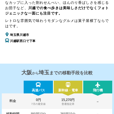
なカップに入った割れせんべい、ほんのり香ばしさを感じる
お団子など、
川越での食べ歩きは美味しさだけでなくフォト
ジェニックな一面にも注目です。
レトロな雰囲気で味わうモダンなグルメは菓子屋横丁ならで
はです。
埼玉県川越市
川越駅西口で下車
大阪
埼玉
までの移動手段を比較
から
高速バス
新幹線・電車
飛行機
0円
15,270円
料金
－
7月の最安値
普通指定席
移動時間
8時間10分
3時間15分
－