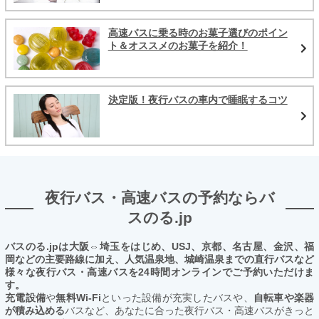
高速バスに乗る時のお菓子選びのポイン
ト＆オススメのお菓子を紹介！
決定版！夜行バスの車内で睡眠するコツ
夜行バス・高速バスの予約ならバ
スのる.jp
バスのる.jpは大阪⇔埼玉をはじめ、USJ、京都、名古屋、金沢、福
岡などの主要路線に加え、人気温泉地、城崎温泉までの直行バスなど
様々な夜行バス・高速バスを24時間オンラインでご予約いただけま
す。
充電設備
や
無料Wi-Fi
といった設備が充実したバスや、
自転車や楽器
が積み込める
バスなど、あなたに合った夜行バス・高速バスがきっと