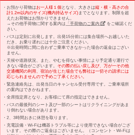
お預かり荷物は
お一人様１個
となり、大きさは
縦・横・高さの合
計1.2m以内のサイズ(機内持込サイズ)
までとなります。制限を超
えたお荷物はお預かりできません。
→その他手荷物に関する案内は
「手荷物のご案内」
をご確認くだ
さい。
バスは定刻に出発します。出発15分前には集合場所へお越しいた
だき、お乗り遅れには十分ご注意ください。
※出発時間に間に合わずご乗車できなかった場合の返金はござい
ません。
天候や道路状況、また、やむを得ない事情により予定通り運行で
きない場合がございます。
その際の払い戻し及び、万が一その他
交通機関の利用、宿泊が生じた場合でも弊社は一切その請求には
応じられませんので予めご了承ください。
緊急連絡先は、出発当日のキャンセル受付専用です。ご乗車場所
の案内はできかねます。
全席指定席となり、お客様にて席の指定はできません。
バスの最後列のシート及び一部のシートはリクライニングがあま
り倒れない場合があります。
2、3時間おきに休憩を取ります。
充電設備・Wi-Fiは機器トラブル等により使用できない場合がござ
います。その際のご返金はございません。（コンセント・Wi-Fiは