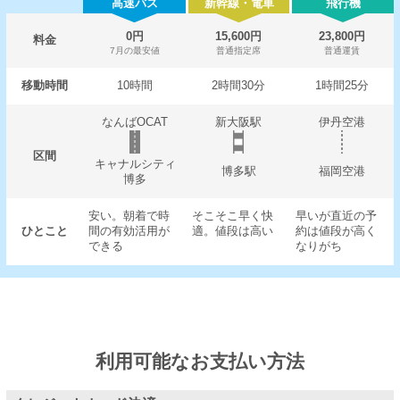
高速バス
新幹線・電車
飛行機
0円
15,600円
23,800円
料金
7月の最安値
普通指定席
普通運賃
移動時間
10時間
2時間30分
1時間25分
なんばOCAT
新大阪駅
伊丹空港
区間
キャナルシティ
博多駅
福岡空港
博多
安い。朝着で時
そこそこ早く快
早いが直近の予
ひとこと
間の有効活用が
適。値段は高い
約は値段が高く
できる
なりがち
利用可能なお支払い方法