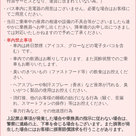
付加サービスとなり、運賃に含まれていない為。）
バス車内に充電器の用意はございません。必要な場合はお客様に
てご用意ください。
当日ご乗車中の座席の相違や設備の不具合等がございましたら速
やかに乗務員へお申し出ください。降車後のお申し出につきまし
ては対応いたしかねますので予めご了承ください。
車内禁止事項
車内は終日禁煙（アイコス、グローなどの電子タバコを含
む）です。
車内での飲酒はお断りしております、また泥酔状態でのご乗
車もお断りいたします。
臭いのきついもの（ファストフード等）の飲食はお控えくだ
さい。
ヘアスプレーや制汗スプレー（香水）など座席が汚れる、臭
いがつく製品の使用はお控えください。
消灯後、他のお客様の睡眠の妨げになる行為（騒ぐ、音漏
れ、スマートフォンの操作）等はお控えください。
暴力行為など、その他迷惑行為
上記禁止事項が発覚した場合や乗務員の指示に従わない場合は、
警察に連絡の上、下車を命じる場合もございます。また損害が発
生した場合にはお客様に損害賠償請求を行うことがあります。