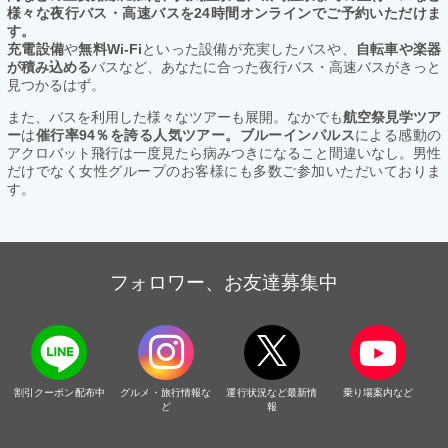
様々な夜行バス・高速バスを24時間オンラインでご予約いただけま
す。
充電設備
や
無料Wi-Fi
といった設備が充実したバスや、
自転車や楽器
が積み込める
バスなど、あなたに合った夜行バス・高速バスがきっと
見つかるはず。
また、バスを利用した様々なツアーも展開。なかでも
航空祭見学ツア
ー
は
催行率94％を誇る人気ツアー。ブルーインパルス
による感動の
アクロバット飛行は一度見たら病みつきになること間違いなし。男性
だけでなく女性グループのお客様にも多数ご参加いただいておりま
す。
フォロワー、お友達募集中
割引クーポン配布中
グルメ・旅行情報な
運行状況など最新情
乗り場案内など
ど
報