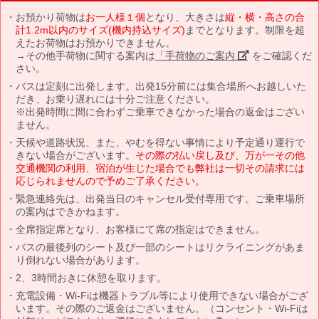
お預かり荷物は
お一人様１個
となり、大きさは
縦・横・高さの合
計1.2m以内のサイズ(機内持込サイズ)
までとなります。制限を超
えたお荷物はお預かりできません。
→その他手荷物に関する案内は
「手荷物のご案内」
をご確認くだ
さい。
バスは定刻に出発します。出発15分前には集合場所へお越しいた
だき、お乗り遅れには十分ご注意ください。
※出発時間に間に合わずご乗車できなかった場合の返金はござい
ません。
天候や道路状況、また、やむを得ない事情により予定通り運行で
きない場合がございます。
その際の払い戻し及び、万が一その他
交通機関の利用、宿泊が生じた場合でも弊社は一切その請求には
応じられませんので予めご了承ください。
緊急連絡先は、出発当日のキャンセル受付専用です。ご乗車場所
の案内はできかねます。
全席指定席となり、お客様にて席の指定はできません。
バスの最後列のシート及び一部のシートはリクライニングがあま
り倒れない場合があります。
2、3時間おきに休憩を取ります。
充電設備・Wi-Fiは機器トラブル等により使用できない場合がござ
います。その際のご返金はございません。（コンセント・Wi-Fiは