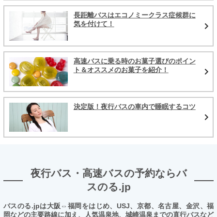
長距離バスはエコノミークラス症候群に
気を付けて！
高速バスに乗る時のお菓子選びのポイン
ト＆オススメのお菓子を紹介！
決定版！夜行バスの車内で睡眠するコツ
夜行バス・高速バスの予約ならバ
スのる.jp
バスのる.jpは大阪⇔福岡をはじめ、USJ、京都、名古屋、金沢、福
岡などの主要路線に加え、人気温泉地、城崎温泉までの直行バスなど