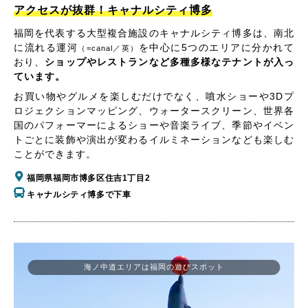
アクセスが抜群！キャナルシティ博多
福岡を代表する大型複合施設のキャナルシティ博多は、南北
に流れる運河
を中心に5つのエリアに分かれて
（=canal／英）
おり、
ショップやレストランなど多種多様なテナントが入っ
ています。
お買い物やグルメを楽しむだけでなく、噴水ショーや3Dプ
ロジェクションマッピング、ウォータースクリーン、世界各
国のパフォーマーによるショーや音楽ライブ、季節やイベン
トごとに装飾や演出が変わるイルミネーションなども楽しむ
ことができます。
福岡県福岡市博多区住吉1丁目2
キャナルシティ博多で下車
海ノ中道エリアは福岡の遊びスポット