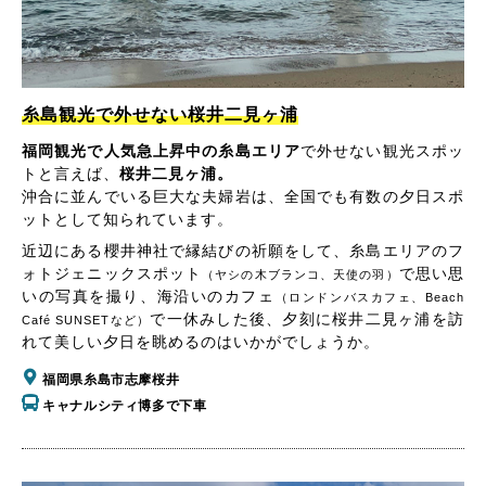
糸島観光で外せない桜井二見ヶ浦
福岡観光で人気急上昇中の糸島エリア
で外せない観光スポッ
トと言えば、
桜井二見ヶ浦。
沖合に並んでいる巨大な夫婦岩は、全国でも有数の夕日スポ
ットとして知られています。
近辺にある櫻井神社で縁結びの祈願をして、糸島エリアのフ
ォトジェニックスポット
で思い思
（ヤシの木ブランコ、天使の羽）
いの写真を撮り、海沿いのカフェ
（ロンドンバスカフェ、Beach
で一休みした後、夕刻に桜井二見ヶ浦を訪
Café SUNSETなど）
れて美しい夕日を眺めるのはいかがでしょうか。
福岡県糸島市志摩桜井
キャナルシティ博多で下車