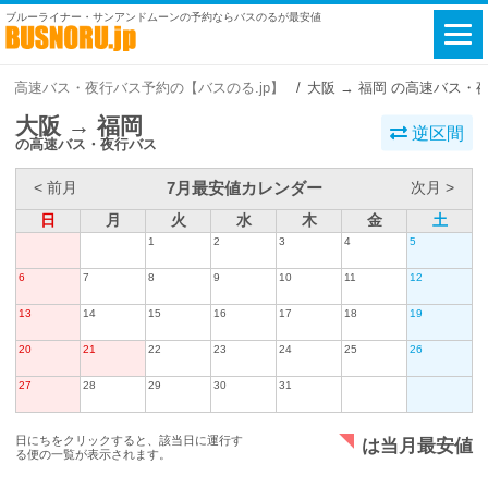
ブルーライナー・サンアンドムーンの予約ならバスのるが最安値
高速バス・夜行バス予約の【バスのる.jp】
大阪 → 福岡 の高速バス・
大阪 → 福岡
逆区間
の高速バス・夜行バス
7月最安値カレンダー
< 前月
次月 >
日
月
火
水
木
金
土
1
2
3
4
5
6
7
8
9
10
11
12
13
14
15
16
17
18
19
20
21
22
23
24
25
26
27
28
29
30
31
日にちをクリックすると、該当日に運行す
は当月最安値
る便の一覧が表示されます。