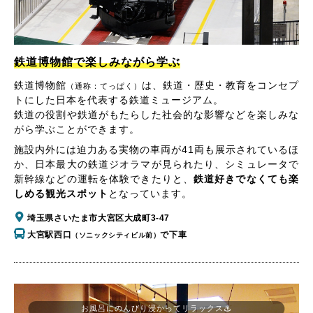
鉄道博物館で楽しみながら学ぶ
鉄道博物館
は、鉄道・歴史・教育をコンセプ
（通称：てっぱく）
トにした日本を代表する鉄道ミュージアム。
鉄道の役割や鉄道がもたらした社会的な影響などを楽しみな
がら学ぶことができます。
施設内外には迫力ある実物の車両が41両も展示されているほ
か、日本最大の鉄道ジオラマが見られたり、シミュレータで
新幹線などの運転を体験できたりと、
鉄道好きでなくても楽
しめる観光スポット
となっています。
埼玉県さいたま市大宮区大成町3-47
大宮駅西口
で下車
（ソニックシティビル前）
お風呂にのんびり浸かってリラックス♨