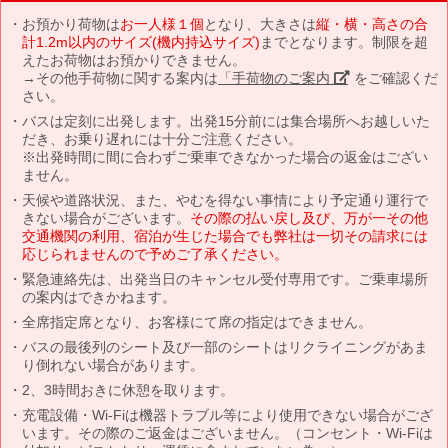
お預かり荷物は
お一人様１個
となり、大きさは
縦・横・高さの合
計1.2m以内のサイズ(機内持込サイズ)
までとなります。制限を超
えたお荷物はお預かりできません。
→その他手荷物に関する案内は
「手荷物のご案内」
をご確認くだ
さい。
バスは定刻に出発します。出発15分前には集合場所へお越しいた
だき、お乗り遅れには十分ご注意ください。
※出発時間に間に合わずご乗車できなかった場合の返金はござい
ません。
天候や道路状況、また、やむを得ない事情により予定通り運行で
きない場合がございます。
その際の払い戻し及び、万が一その他
交通機関の利用、宿泊が生じた場合でも弊社は一切その請求には
応じられませんので予めご了承ください。
緊急連絡先は、出発当日のキャンセル受付専用です。ご乗車場所
の案内はできかねます。
全席指定席となり、お客様にて席の指定はできません。
バスの最後列のシート及び一部のシートはリクライニングがあま
り倒れない場合があります。
2、3時間おきに休憩を取ります。
充電設備・Wi-Fiは機器トラブル等により使用できない場合がござ
います。その際のご返金はございません。（コンセント・Wi-Fiは