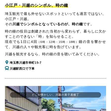
小江戸・川越のシンボル、時の鐘
埼玉観光で最も外せないスポットといっても過言ではない、
小江戸・川越。
その
川越でシンボルとなっているのが、時の鐘
です。
時の鐘の役目は創建された当初から変わらず、暮らしに欠か
すことのできない「時」を知らせること。
現在でも1日に4回
鐘の音を響かせ
（6時・12時・15時・18時）
て、川越の人々や観光客に時を告げています。
川越を観光するなら、時の鐘の音を聴いてみてください。
埼玉県川越市幸町15-7
川越駅西口で下車
どこか懐かしい、川越の菓子屋横丁