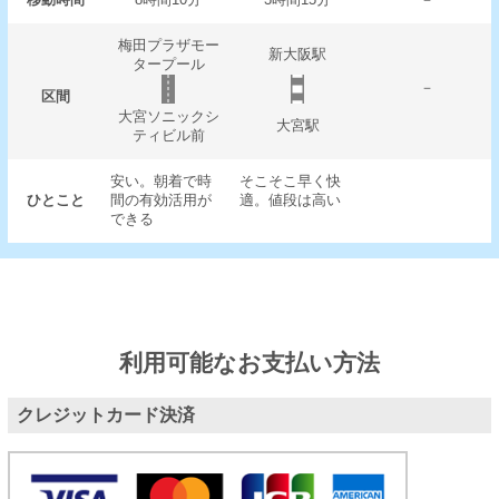
梅田プラザモー
新大阪駅
タープール
－
区間
大宮ソニックシ
大宮駅
ティビル前
安い。朝着で時
そこそこ早く快
ひとこと
間の有効活用が
適。値段は高い
できる
利用可能なお支払い方法
クレジットカード決済