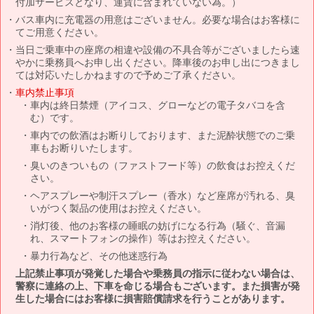
付加サービスとなり、運賃に含まれていない為。）
バス車内に充電器の用意はございません。必要な場合はお客様に
てご用意ください。
当日ご乗車中の座席の相違や設備の不具合等がございましたら速
やかに乗務員へお申し出ください。降車後のお申し出につきまし
ては対応いたしかねますので予めご了承ください。
車内禁止事項
車内は終日禁煙（アイコス、グローなどの電子タバコを含
む）です。
車内での飲酒はお断りしております、また泥酔状態でのご乗
車もお断りいたします。
臭いのきついもの（ファストフード等）の飲食はお控えくだ
さい。
ヘアスプレーや制汗スプレー（香水）など座席が汚れる、臭
いがつく製品の使用はお控えください。
消灯後、他のお客様の睡眠の妨げになる行為（騒ぐ、音漏
れ、スマートフォンの操作）等はお控えください。
暴力行為など、その他迷惑行為
上記禁止事項が発覚した場合や乗務員の指示に従わない場合は、
警察に連絡の上、下車を命じる場合もございます。また損害が発
生した場合にはお客様に損害賠償請求を行うことがあります。