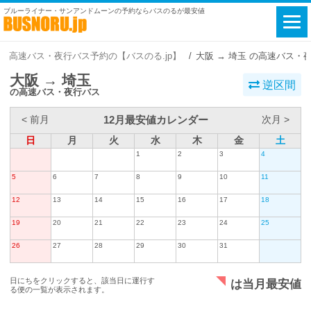
ブルーライナー・サンアンドムーンの予約ならバスのるが最安値
高速バス・夜行バス予約の【バスのる.jp】
大阪 → 埼玉 の高速バス・
大阪 → 埼玉
逆区間
の高速バス・夜行バス
12月最安値カレンダー
< 前月
次月 >
日
月
火
水
木
金
土
1
2
3
4
5
6
7
8
9
10
11
12
13
14
15
16
17
18
19
20
21
22
23
24
25
26
27
28
29
30
31
日にちをクリックすると、該当日に運行す
は当月最安値
る便の一覧が表示されます。