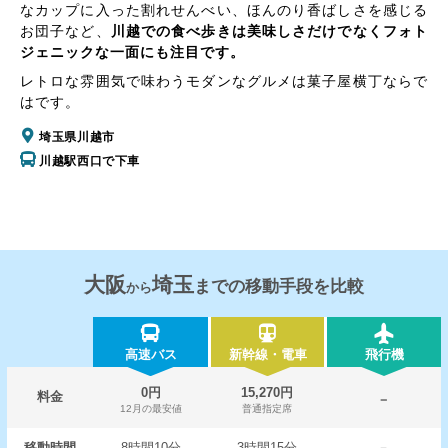
なカップに入った割れせんべい、ほんのり香ばしさを感じる
お団子など、
川越での食べ歩きは美味しさだけでなくフォト
ジェニックな一面にも注目です。
レトロな雰囲気で味わうモダンなグルメは菓子屋横丁ならで
はです。
埼玉県川越市
川越駅西口で下車
大阪
埼玉
までの移動手段を比較
から
高速バス
新幹線・電車
飛行機
0円
15,270円
料金
－
12月の最安値
普通指定席
移動時間
8時間10分
3時間15分
－