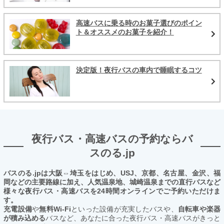
高速バスに乗る時のお菓子選びのポイン
ト＆オススメのお菓子を紹介！
決定版！夜行バスの車内で睡眠するコツ
夜行バス・高速バスの予約ならバ
スのる.jp
バスのる.jpは大阪⇔埼玉をはじめ、USJ、京都、名古屋、金沢、福
岡などの主要路線に加え、人気温泉地、城崎温泉までの直行バスなど
様々な夜行バス・高速バスを24時間オンラインでご予約いただけま
す。
充電設備
や
無料Wi-Fi
といった設備が充実したバスや、
自転車や楽器
が積み込める
バスなど、あなたに合った夜行バス・高速バスがきっと