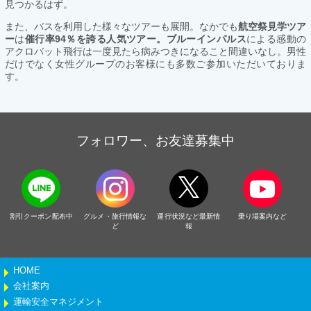
見つかるはず。
また、バスを利用した様々なツアーも展開。なかでも
航空祭見学ツア
ー
は
催行率94％を誇る人気ツアー。ブルーインパルス
による感動の
アクロバット飛行は一度見たら病みつきになること間違いなし。男性
だけでなく女性グループのお客様にも多数ご参加いただいておりま
す。
フォロワー、お友達募集中
割引クーポン配布中
グルメ・旅行情報な
運行状況など最新情
乗り場案内など
ど
報
HOME
会社案内
運輸安全マネジメント