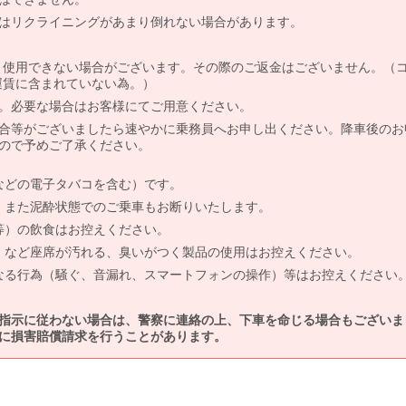
はリクライニングがあまり倒れない場合があります。
より使用できない場合がございます。その際のご返金はございません。（
、運賃に含まれていない為。）
。必要な場合はお客様にてご用意ください。
合等がございましたら速やかに乗務員へお申し出ください。降車後のお
ので予めご了承ください。
などの電子タバコを含む）です。
、また泥酔状態でのご乗車もお断りいたします。
等）の飲食はお控えください。
）など座席が汚れる、臭いがつく製品の使用はお控えください。
なる行為（騒ぐ、音漏れ、スマートフォンの操作）等はお控えください
指示に従わない場合は、警察に連絡の上、下車を命じる場合もございま
に損害賠償請求を行うことがあります。