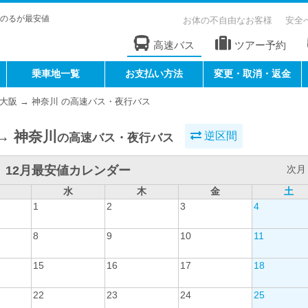
のるが最安値
お体の不自由なお客様
安全
高速バス
ツアー予約
乗車地一覧
お支払い方法
変更・取消・返金
大阪 → 神奈川 の高速バス・夜行バス
→ 神奈川
逆区間
の高速バス・夜行バス
12月最安値カレンダー
次月 
水
木
金
土
1
2
3
4
8
9
10
11
15
16
17
18
22
23
24
25