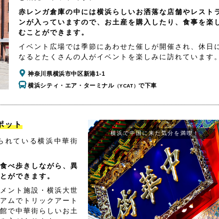
赤レンガ倉庫の中には横浜らしいお洒落な店舗やレスト
ンが入っていますので、お土産を購入したり、食事を楽
むことができます。
イベント広場では季節にあわせた催しが開催され、休日
なるとたくさんの人がイベントを楽しみに訪れています
神奈川県横浜市中区新港1-1
横浜シティ・エア・ターミナル
で下車
（YCAT）
ポット
横浜で中国に来た気分を満喫！
られている横浜中華街
食べ歩きしながら、異
とができます。
メント施設・横浜大世
アムでトリックアート
館で中華街らしいお土