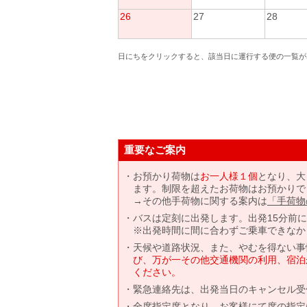
26
27
28
日にちをクリックすると、該当日に運行する便の一覧が
重要なご案内
お預かり荷物は
お一人様１個
となり、大
ます。制限を超えたお荷物はお預かりで
→その他手荷物に関する案内は
「手荷物
バスは定刻に出発します。出発15分前
※出発時間に間に合わずご乗車できなか
天候や道路状況、また、やむを得ない事
び、万が一その他交通機関の利用、宿泊
ください。
緊急連絡先は、出発当日のキャンセル受
全席指定席となり、お客様にて席の指定