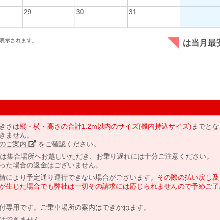
29
30
31
表示されます。
は当月最
きさは
縦・横・高さの合計1.2m以内のサイズ(機内持込サイズ)
までとな
きません。
のご案内」
をご確認ください。
には集合場所へお越しいただき、お乗り遅れには十分ご注意ください。
った場合の返金はございません。
情により予定通り運行できない場合がございます。
その際の払い戻し及
が生じた場合でも弊社は一切その請求には応じられませんので予めご了
付専用です。ご乗車場所の案内はできかねます。
はできません。