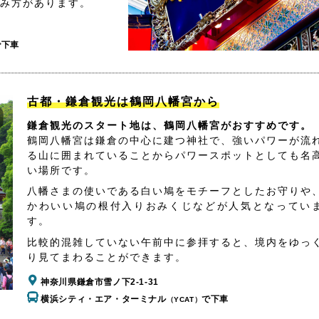
み方があります。
で下車
古都・鎌倉観光は鶴岡八幡宮から
鎌倉観光のスタート地は、鶴岡八幡宮がおすすめです。
鶴岡八幡宮は鎌倉の中心に建つ神社で、強いパワーが流
る山に囲まれていることからパワースポットとしても名
い場所です。
八幡さまの使いである白い鳩をモチーフとしたお守りや
かわいい鳩の根付入りおみくじなどが人気となってい
す。
比較的混雑していない午前中に参拝すると、境内をゆっ
り見てまわることができます。
神奈川県鎌倉市雪ノ下2-1-31
横浜シティ・エア・ターミナル
で下車
（YCAT）