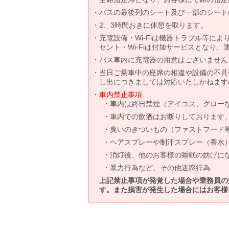
バスの最後列のシート及び一部のシート
2、3時間おきに休憩を取ります。
充電設備・Wi-Fiは機器トラブル等に
セント・Wi-Fiは付加サービスとなり
バス車内に充電器の用意はございません
当日ご乗車中の座席の相違や設備の不具
し出につきましては対応いたしかねます
車内禁止事項
車内は終日禁煙（アイコス、グロー
車内での飲酒はお断りしております
臭いのきついもの（ファストフード
ヘアスプレーや制汗スプレー（香水
消灯後、他のお客様の睡眠の妨げに
暴力行為など、その他迷惑行為
上記禁止事項が発覚した場合や乗務員の
す。また損害が発生した場合にはお客様