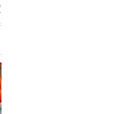
ラ
し
に
。