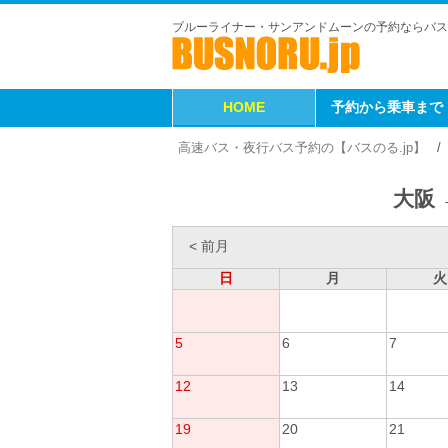
ブルーライナー・サンアンドムーンの予約ならバス
HOME
予約から乗車まで
高速バス・夜行バス予約の【バスのる.jp】
大阪 
< 前月
日
月
火
5
6
7
12
13
14
19
20
21