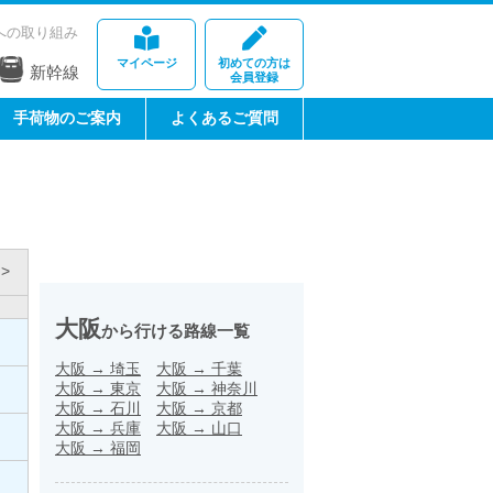
への取り組み
マイページ
初めての方は
新幹線
会員登録
手荷物のご案内
よくあるご質問
>
大阪
から行ける路線一覧
大阪
→
埼玉
大阪
→
千葉
大阪
→
東京
大阪
→
神奈川
大阪
→
石川
大阪
→
京都
大阪
→
兵庫
大阪
→
山口
大阪
→
福岡